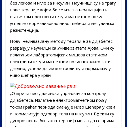
без лекова и игле за инсулин. Научници су на трагу
нове терапије којом би се излагањем пацијента
статичком електрицитету и магнетном пољу
успешно нормализовао ниво шећера и инсулинска
резистенција.
Нову, неинвазивну методу терапије за дијабетес
разрађују научници са Универзитета Ајова. Они су
излагањем лабораторијских мишева статичком
електрицитету и магнетном пољу неколико сати
дневно, успели да им контролишу и нормализују
ниво шећера у крви.
„Открили смо даљински управљач за контролу
дијабетеса. Излагање електромагнетном пољу
током краћег периода смањује ниво шећера у крви
и нормализује одговор тела на инсулин. Ефекти су
дугорочни, па би таква терапија могла да се прима