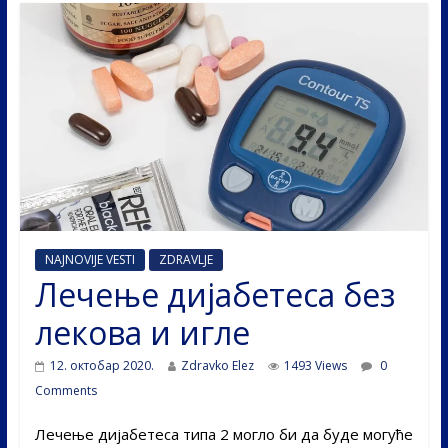
NAJNOVIJE VESTI
ZDRAVLJE
Лечење дијабетеса без
лекова и игле
12. октобар 2020.
Zdravko Elez
1493 Views
0
Comments
Лечење дијабетеса типа 2 могло би да буде могуће