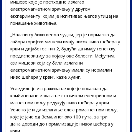
мишеве које је претходно излагао
електромагнетном зрачењу у другом
експерименту, којим је испитивао његов утицај на
понашање животиња.
„Налази су били веома чудни, јер је нормално да
лабораторијски мишеви имају висок ниво шећера у
крви и дијабетес тип 2, будући да имају генетску
предиспозицију за појаву ове болести. Међутим,
сви мишеви који су били излагани
електромагнетном зрачењу имали су нормалан
ниво шећера у крви“, каже Хуанг.
Уследило је истраживање које је показало да
комбиновано излагање статичком електричном и
магнетном пољу редукују ниво шећера у крви.
Уочено је и да излагање електромагнетном пољу,
које је јаче од Земљиног око 100 пута, за три
дана доводи до нормализације нивоа шећера у
крви.