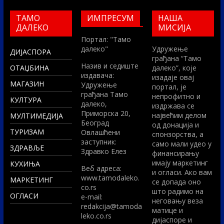
ТАМО
ИМПРЕСУМ
НАША
ДАЛЕКО
МИСИЈА
Портал: "Тамо
далеко"
Удружење
ДИЈАСПОРА
грађана “Тамо
Назив и седиште
ОТАЏБИНА
далеко”, које
издавача:
изадаје овај
МАГАЗИН
Удружење
портал, је
грађана Тамо
непрофитно и
КУЛТУРА
далеко,
издржава се
Приморска 20,
највећим делом
МУЛТИМЕДИЈА
Београд
од донација и
ТУРИЗАМ
Овлашћени
спонзорства, а
заступник:
само мали удео у
ЗДРАВЉЕ
Здравко Елез
финансирању
имају маркетинг
КУХИЊА
Вeб адреса:
и огласи. Ако вам
www.tamodaleko.
МАРКЕТИНГ
се допада оно
co.rs
што радимо на
ОГЛАСИ
e-mail:
неговању веза
redakcija@tamoda
матице и
leko.co.rs
дијаспоре и