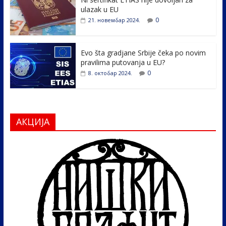
k
ulazak u EU
0
21. новембар 2024.
Evo šta gradjane Srbije čeka po novim
pravilima putovanja u EU?
0
8. октобар 2024.
АКЦИЈА