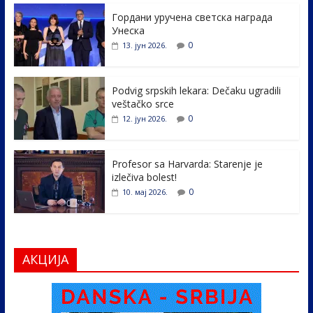
e
itt
k
er
ar
Гордани уручена светска награда
b
er
e
e
Унеска
o
dI
0
13. јун 2026.
o
n
k
Podvig srpskih lekara: Dečaku ugradili
veštačko srce
0
12. јун 2026.
Profesor sa Harvarda: Starenje je
izlečiva bolest!
0
10. мај 2026.
АКЦИЈА