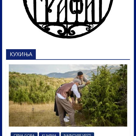
КУХИЊА
CRNA GORA
KUHINJA
NAJNOVIJE VESTI