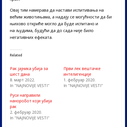
Овај тим намерава да настави испитивања на
већим животињама, а надају се могућности да би
њихово откриће могло да буде испитано и
на људима, будући да до сада није било
негативних ефеката.
Related
Рак јајника убија за
Први лек вештачке
шест дана
интелигенције
8. март 2022.
1. фебруар 2020.
In "NAJNOVIJE VESTI"
In "NAJNOVIJE VESTI"
Руси направили
наноробот који убија
рак
2. фебруар 2020.
In "NAJNOVIJE VESTI"