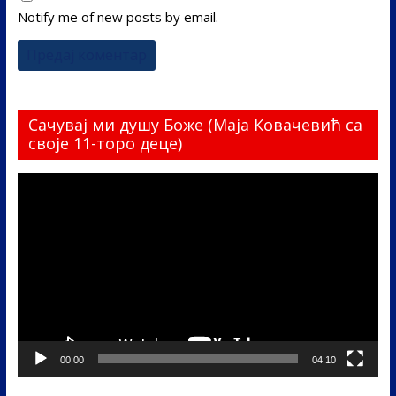
Notify me of new posts by email.
Сачувај ми душу Боже (Маја Ковачевић са
своје 11-торо деце)
Прегледач
видео
записа
00:00
04:10