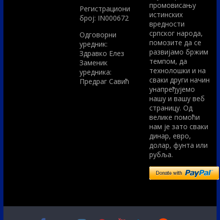
промовисању
Регистрациони
истинских
број: IN000672
вредности
српског народа,
Одговорни
помозите да се
уредник:
развијамо бржим
Здравко Елез
темпом, да
Заменик
технолошки и на
уредника:
сваки други начин
Предраг Савић
унапређујемо
нашу и вашу веб
страницу. Од
велике помоћи
нам је зато сваки
динар, евро,
долар, фунта или
рубља.