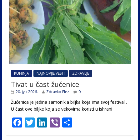
KUHINJA
NAJNOVIJE VESTI
ZDRAVLJE
Tivat u čast žućenice
20. јун 2026.
Zdravko Elez
0
Žućenica je jedina samonikla biljka koja ima svoj festival .
U čast ovе biljke koja se vekovima koristi u ishrani
F
T
Li
Vi
S
ac
w
n
b
h