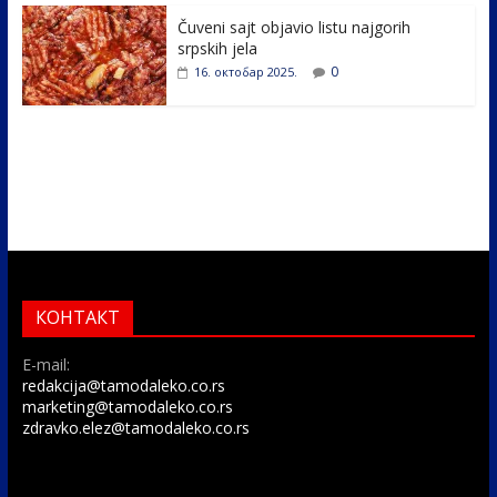
Čuveni sajt objavio listu najgorih
srpskih jela
0
16. октобар 2025.
КОНТАКТ
E-mail:
redakcija@tamodaleko.co.rs
marketing@tamodaleko.co.rs
zdravko.elez@tamodaleko.co.rs