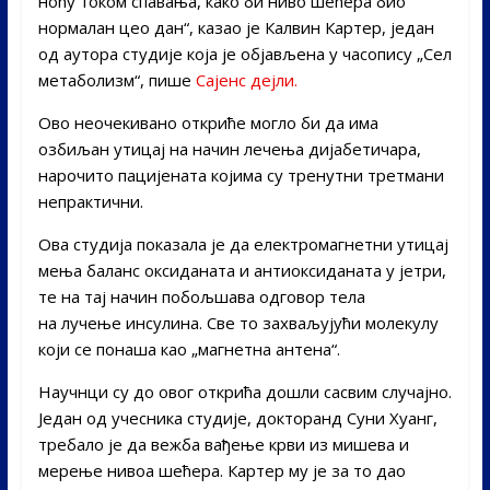
ноћу током спавања, како би ниво шећера био
нормалан цео дан“, казао је Калвин Картер, један
од аутора студије која је објављена у часопису „Сел
метаболизм“, пише
Сајенс дејли.
Ово неочекивано откриће могло би да има
озбиљан утицај на начин лечења дијабетичара,
нарочито пацијената којима су тренутни третмани
непрактични.
Ова студија показала је да електромагнетни утицај
мења баланс оксиданата и антиоксиданата у јетри,
те на тај начин побољшава одговор тела
на лучење инсулина. Све то захваљујући молекулу
који се понаша као „магнетна антена“.
Научнци су до овог открића дошли сасвим случајно.
Један од учесника студије, докторанд Суни Хуанг,
требало је да вежба вађење крви из мишева и
мерење нивоа шећера. Картер му је за то дао