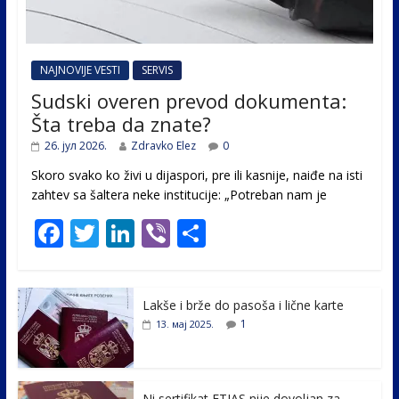
NAJNOVIJE VESTI
SERVIS
Sudski overen prevod dokumenta:
Šta treba da znate?
26. јул 2026.
Zdravko Elez
0
Skoro svako ko živi u dijaspori, pre ili kasnije, naiđe na isti
zahtev sa šaltera neke institucije: „Potreban nam je
F
T
Li
Vi
S
ac
w
n
b
h
e
itt
k
er
ar
Lakše i brže do pasoša i lične karte
b
er
e
e
1
13. мај 2025.
o
dI
o
n
Ni sertifikat ETIAS nije dovoljan za