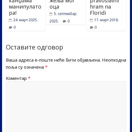
канџама
жеља мог
pravoslavni
манипулато
оца
hram na
ра!
Floridi
5. септембар
24. март 2025.
17. март 2018.
2025.
0
0
0
Оставите одговор
Ваша адреса е-поште неће бити објављена.
Неопходна
поља су означена
*
Коментар
*