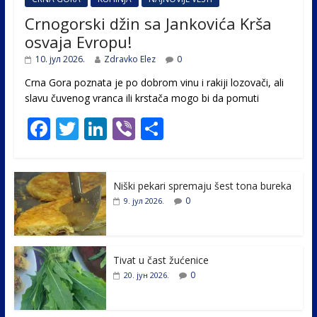
Crnogorski džin sa Jankovića Krša
osvaja Evropu!
10. јул 2026.
Zdravko Elez
0
Crna Gora poznata je po dobrom vinu i rakiji lozovači, ali
slavu čuvenog vranca ili krstača mogo bi da pomuti
F
T
Li
Vi
S
ac
w
n
b
h
e
itt
k
er
ar
Niški pekari spremaju šest tona bureka
b
er
e
e
0
9. јул 2026.
o
dI
o
n
k
Tivat u čast žućenice
0
20. јун 2026.