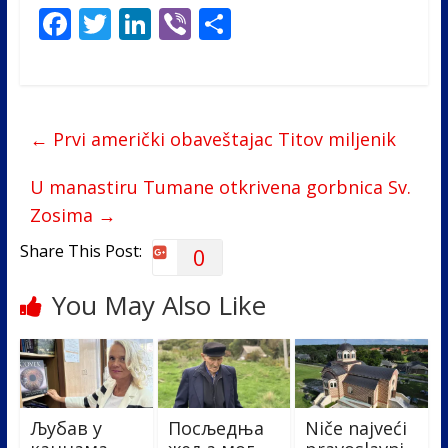
F
T
Li
Vi
S
ac
w
n
b
h
e
itt
k
er
ar
b
er
e
e
←
Prvi američki obaveštajac Titov miljenik
o
dI
o
n
U manastiru Tumane otkrivena gorbnica Sv.
k
Zosima
→
Share This Post:
0
You May Also Like
Љубав у
Посљедња
Niče najveći