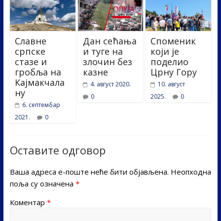
Славне
Дан сећања
Споменик
српске
и туге на
који је
стазе и
злочин без
поделио
гробља на
казне
Црну Гору
Кајмакчала
4. август 2020.
10. август
ну
0
2025.
0
6. септембар
2021.
0
Оставите одговор
Ваша адреса е-поште неће бити објављена.
Неопходна
поља су означена
*
Коментар
*