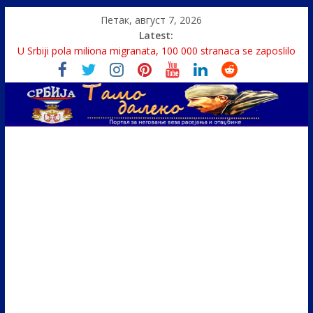
Петак, август 7, 2026
Latest:
U Srbiji pola miliona migranata, 100 000 stranaca se zaposlilo
Како је „Господар књига“ проглашен народним
непријатељем
Čije je pravo na istinu o Nikoli Tesli?
Srbin zaspao na Dunavu, reka ga odnela u Rumuniju
Politika i seks glavne teme srpskih medija