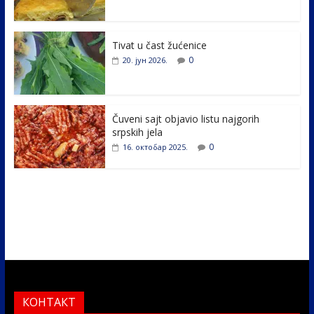
o
dI
o
n
k
Tivat u čast žućenice
0
20. јун 2026.
Čuveni sajt objavio listu najgorih
srpskih jela
0
16. октобар 2025.
КОНТАКТ