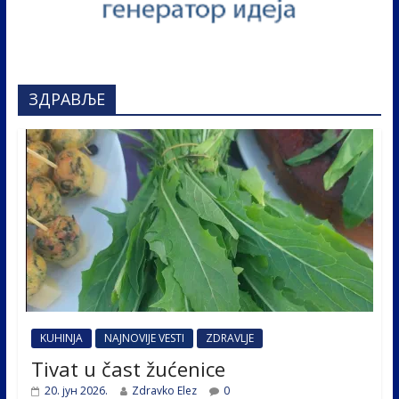
ЗДРАВЉЕ
KUHINJA
NAJNOVIJE VESTI
ZDRAVLJE
Tivat u čast žućenice
20. јун 2026.
Zdravko Elez
0