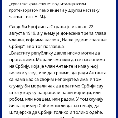
„хрватске краљевине“ под италијанским
протекторатом ћемо видети у другом наставку
чланка – нап. Н. М.).
Следећи број листа Стража је изашао 22.
августа 1919. а у њему је донесена трећа глава
чланка, која има наслов „Наше једино спасење
Србија“. Ево тог поглавља:
„Властиту републику дакле нисмо могли да
прогласимо. Морали смо или да се наслонимо
на Србију, која је члан Антанте и има у њој
велики углед, или да трпимо, да ради Антанта
са нама као са својим непријатељима. У том
случају би морали чак да вратимо Србији сву
штету коју су направили наши војници, или
робом, или новцем, или радом. У том случају
би на пример Срби моигли да захтевају, да
Штајерска да Србији толико и толико одеће,