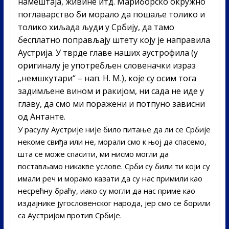
намештаја, живине итд. Мариборско окружно
поглаварство би морало да пошаље толико и
толико хиљада људи у Србију, да тамо
бесплатно поправљају штету коју је направила
Аустрија. У тврде главе наших аустрофила (у
оригиналу је употребљен словеначки израз
„немшкутари“ – нап. Н. М.), које су осим тога
задимљене вином и ракијом, ни сада не иде у
главу, да смо ми поражени и потпуно зависни
од Антанте.
У расулу Аустрије није било питање да ли се Србије
некоме свиђа или не, морали смо к њој да спасемо,
шта се може спасити, ми нисмо могли да
постављамо никакве услове. Срби су били ти који су
имали реч и морамо казати да су нас примили као
несрећну браћу, иако су могли да нас приме као
издајнике југословенског народа, јер смо се борили
са Аустријом против Србије.