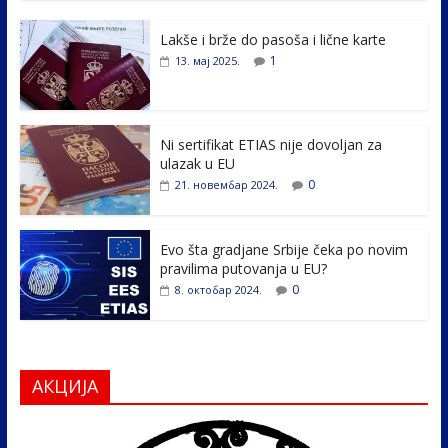
e
itt
k
er
ar
Lakše i brže do pasoša i lične karte
b
er
e
e
1
13. мај 2025.
o
dI
o
n
k
Ni sertifikat ETIAS nije dovoljan za
ulazak u EU
0
21. новембар 2024.
Evo šta gradjane Srbije čeka po novim
pravilima putovanja u EU?
0
8. октобар 2024.
АКЦИЈА