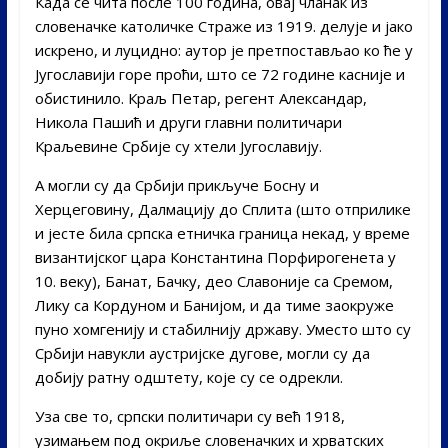
Када се чита после 100 година, овај чланак из
словеначке католичке Страже из 1919. делује и јако
искрено, и луцидно: аутор је претпостављао ко ће у
Југославији горе проћи, што се 72 године касније и
обистинило. Краљ Петар, регент Александар,
Никола Пашић и други главни политичари
Краљевине Србије су хтели Југославију.
А могли су да Србији прикључе Босну и
Херцеговину, Далмацију до Сплита (што отприлике
и јесте била српска етничка граница некад, у време
византијског цара Константина Порфирогенета у
10. веку), Банат, Бачку, део Славоније са Сремом,
Лику са Кордуном и Банијом, и да тиме заокруже
пуно хомгенију и стабилнију државу. Уместо што су
Србији навукли аустријске дугове, могли су да
добију ратну одштету, које су се одрекли.
Уза све то, српски политичари су већ 1918,
узимањем под окриље словеначких и хрватских