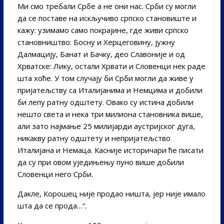
Ми смо требали Србе а не они нас. Срби су могли
да се поставе на искључиво српско становиште и
кажу: узимамо само покрајине, где живи српско
становништво: Босну и Херцеговину, јужну
Далмацију, Банат и Бачку, део Славоније и од
Хрватске: Лику, остали Хрвати и Словенци нек раде
шта хоће. У том случају би Срби могли да живе у
пријатељству са Италијанима и Немцима и добили
би лепу ратну одштету. Овако су истина добили
нешто света и нека три милиона становника више,
али зато најмање 25 милијарди аустријског дуга,
никакву ратну одштету и непријатељство
Италијана и Немаца. Касније историчари ће писати
да су при овом уједињењу пуно више добили
Словенци него Срби.
Дакле, Корошец није продао ништа, јер није имало
шта да се прода…“.