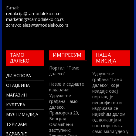
E-mail:
redakcija@tamodaleko.co.rs
marketing@tamodaleko.co.rs
zdravko.elez@tamodaleko.co.rs
ТАМО
ИМПРЕСУМ
НАША
ДАЛЕКО
МИСИЈА
Портал: "Тамо
далеко"
Удружење
ДИЈАСПОРА
грађана “Тамо
Назив и седиште
ОТАЏБИНА
далеко”, које
издавача:
изадаје овај
МАГАЗИН
Удружење
портал, је
грађана Тамо
непрофитно и
КУЛТУРА
далеко,
издржава се
Приморска 20,
највећим делом
МУЛТИМЕДИЈА
Београд
од донација и
ТУРИЗАМ
Овлашћени
спонзорства, а
заступник:
само мали удео у
ЗДРАВЉЕ
Здравко Елез