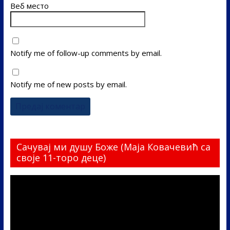
Веб место
Notify me of follow-up comments by email.
Notify me of new posts by email.
Сачувај ми душу Боже (Маја Ковачевић са
своје 11-торо деце)
Прегледач
видео
записа