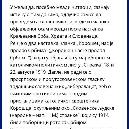
У жељи да, посебно млади читаоци, сазнају
истину о тим данима, одлучио сам се да
преведем са словеначког изводе из чланка
објављеног осам месеци после настанка
Краљевине Срба, Хрвата и Словенаца.
Реч је о два наставка чланка „Корошец нас је
продао Србима“ („Корошец нас је продал
Србом…“), која су објављена у мариборском
католичком политичком листу „Стража“ 18. и
22. августа 1919. Дакле, не ради се о
просрпском и пројугословенском гласилу
тадашњих словеначких „либералаца“, већ о
њиховим противницима, тврдим
присталицама католичког свештеника
Корошца, окупљеним око „Словенске људске
(народне – нап. Н. М.) странке“, који су 1914.
били поборници рата са Србијом.