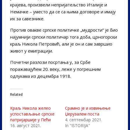
крајева, произвели непријатељство Италије и
Немачке – уместо да се са њима договоре и имају
их за савезнике.
Против овакве српске политичке „мудрости“ је био
најумнији српски политичар тога доба, црногорски
краљ Никола Петровић, али је он и сам завршио
живот у емиграцији.
Почетни разлози посртања у, за Србе
поражавајућем 20. веку, леже у погрешним
одлукама из децембра 1918.
Related
Краљ Никола желео
Срамно је и извињење
успостављање српске
Џерузалeм поста
патријаршије у Пећи
4. септембар 2021.
16. август 2021.
In "ISTORIJA"