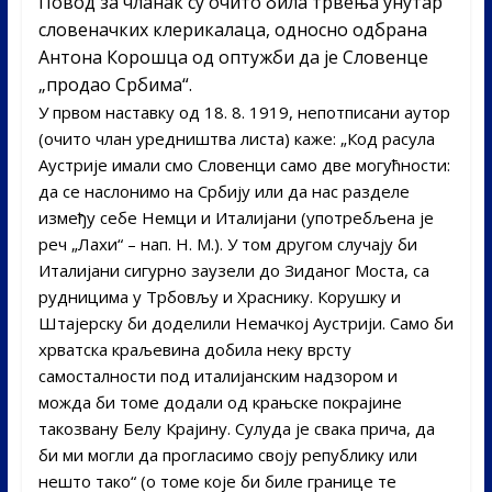
Повод за чланак су очито била трвења унутар
словеначких клерикалаца, односно одбрана
Антона Корошца од оптужби да је Словенце
„продао Србима“.
У првом наставку од 18. 8. 1919, непотписани аутор
(очито члан уредништва листа) каже: „Код расула
Аустрије имали смо Словенци само две могућности:
да се наслонимо на Србију или да нас разделе
између себе Немци и Италијани (употребљена је
реч „Лахи“ – нап. Н. М.). У том другом случају би
Италијани сигурно заузели до Зиданог Моста, са
рудницима у Трбовљу и Храснику. Корушку и
Штајерску би доделили Немачкој Аустрији. Само би
хрватска краљевина добила неку врсту
самосталности под италијанским надзором и
можда би томе додали од крањске покрајине
такозвану Белу Крајину. Сулуда је свака прича, да
би ми могли да прогласимо своју републику или
нешто тако“ (о томе које би биле границе те