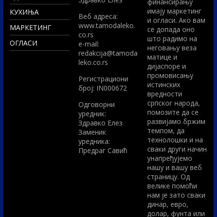
финансирању
имају маркетинг
КУХИЊА
Вeб адреса:
и огласи. Ако вам
www.tamodaleko.
МАРКЕТИНГ
се допада оно
co.rs
што радимо на
ОГЛАСИ
e-mail:
неговању веза
redakcija@tamoda
матице и
leko.co.rs
дијаспоре и
промовисању
Регистрациони
истинских
број: IN000672
вредности
српског народа,
Одговорни
помозите да се
уредник:
развијамо бржим
Здравко Елез
темпом, да
Заменик
технолошки и на
уредника:
сваки други начин
Предраг Савић
унапређујемо
нашу и вашу веб
страницу. Од
велике помоћи
нам је зато сваки
динар, евро,
долар, фунта или