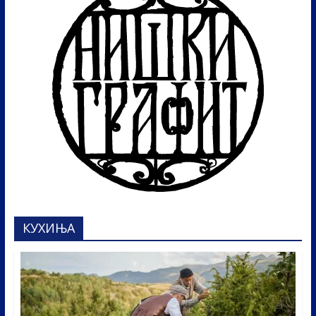
КУХИЊА