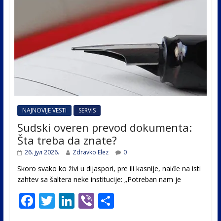
NAJNOVIJE VESTI
SERVIS
Sudski overen prevod dokumenta:
Šta treba da znate?
26. јул 2026.
Zdravko Elez
0
Skoro svako ko živi u dijaspori, pre ili kasnije, naiđe na isti
zahtev sa šaltera neke institucije: „Potreban nam je
F
T
Li
Vi
S
ac
w
n
b
h