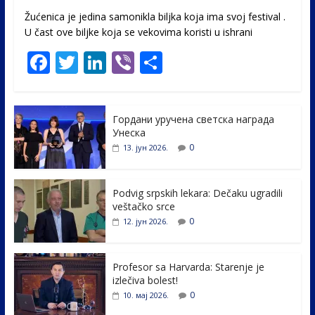
Žućenica je jedina samonikla biljka koja ima svoj festival .
U čast ovе biljke koja se vekovima koristi u ishrani
F
T
Li
Vi
S
ac
w
n
b
h
e
itt
k
er
ar
Гордани уручена светска награда
b
er
e
e
Унеска
o
dI
0
13. јун 2026.
o
n
k
Podvig srpskih lekara: Dečaku ugradili
veštačko srce
0
12. јун 2026.
Profesor sa Harvarda: Starenje je
izlečiva bolest!
0
10. мај 2026.