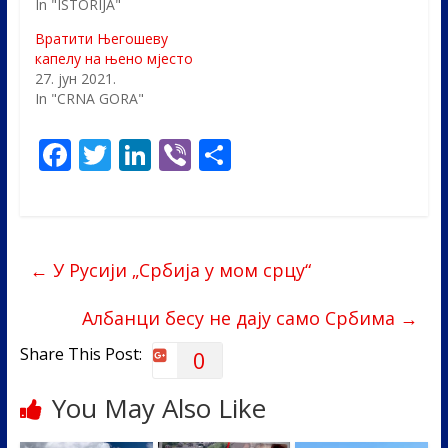
In "ISTORIJA"
Вратити Његошеву
капелу на њено мјесто
27. јун 2021.
In "CRNA GORA"
F
T
Li
Vi
S
ac
w
n
b
h
e
itt
k
er
ar
b
er
e
e
←
У Русији „Србија у мом срцу“
o
dI
o
n
Албанци бесу не дају само Србима
→
k
Share This Post:
0
You May Also Like