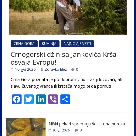
CRNA GORA
KUHINJA
NAJNOVIJE VESTI
Crnogorski džin sa Jankovića Krša
osvaja Evropu!
10. јул 2026.
Zdravko Elez
0
Crna Gora poznata je po dobrom vinu i rakiji lozovači, ali
slavu čuvenog vranca ili krstača mogo bi da pomuti
F
T
Li
Vi
S
ac
w
n
b
h
e
itt
k
er
ar
Niški pekari spremaju šest tona bureka
b
er
e
e
0
9. јул 2026.