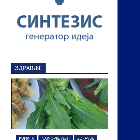
ЗДРАВЉЕ
KUHINJA
NAJNOVIJE VESTI
ZDRAVLJE