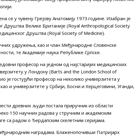
огији.
на се у чувену Грејову Анатомију 1973.године. Изабран је
 Друштва Велике Британије (Royal Anthropological Society
Медицинског Друштва (Royal Society of Medicine).
учних удружења, као и члан Међународне Словенске
ности, те Академије наука Републике Српске.
 редовни професор на једном од најстаријих медицинских
верзитету у Лондону (Barts and the London School of
. Био је гостујући професор на неколико универзитета у
 као и универзитете у Србији, Босни и Херцеговини, Уганди,
олести древних људи постала приручник из области
реко 150 научних радова у стручним и академским
ure са радом о Ђердапским скелетним серијама.
 међународним наградама. Блаженопочивши Патријарх