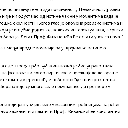
ципе по питању геноцида почињеног у Независној Држави
е није ни одустајао од истине чак ни у моментима када је
ешке околности. Његов глас је опомена ревизионистима и
оји је изгубио једног од великих интелектуалаца, а српски
их бораца. Легат Проф Живановића ће остати увек са нама. “
ан Међународне комисије за утврђивање истине о
 да оде. Проф. Србољуб Живановић је био управо таква
е на јасеновачки логор смрти, као и преживјеле логораше.
ијететом, одмјереношћу и побожношћу чак и кроз тешка
аборава које су многе силе покушавале да претворе у
 они који још увијек леже у масовним гробницама највећег
рамо захвалити и памтити Проф. Живановићев константни