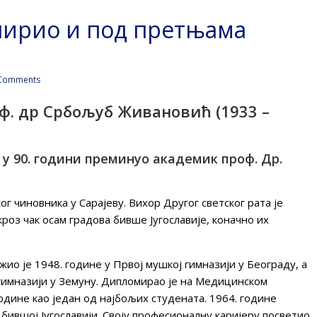
ширио и под претњама
Comments
ф. др Србољуб Живановић (1933 –
 у 90. години преминуо академик проф. Др.
г чиновника у Сарајеву. Вихор Другог светског рата је
оз чак осам градова бивше Југославије, коначно их
ио је 1948. године у Првој мушкој гимназији у Београду, а
гимназији у Земуну. Дипломирао је на Медицинском
одине као један од најбољих студената. 1964. године
у бившој Југославији. Своју професионалну каријеру посветио