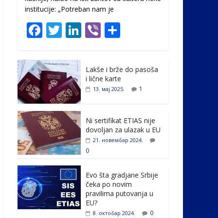
institucije: „Potreban nam je
F
T
Li
Vi
S
ac
w
n
b
h
e
itt
k
er
ar
Lakše i brže do pasoša
b
er
e
e
i lične karte
o
dI
1
13. мај 2025.
o
n
k
Ni sertifikat ETIAS nije
dovoljan za ulazak u EU
21. новембар 2024.
0
Evo šta gradjane Srbije
čeka po novim
pravilima putovanja u
EU?
0
8. октобар 2024.