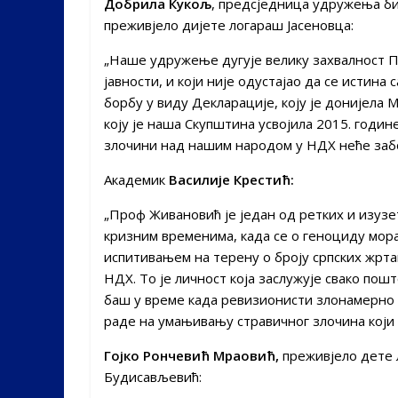
Добрила Кукољ
, предсједница удружења би
преживјело дијете логараш Јасеновца:
„Наше удружење дугује велику захвалност П
јавности, и који није одустајао да се истина
борбу у виду Декларације, коју је донијела 
коју је наша Скупштина усвојила 2015. годин
злочини над нашим народом у НДХ неће забо
Академик
Василије Крестић:
„Проф Живановић је један од ретких и изузе
кризним временима, када се о геноциду морал
испитивањем на терену о броју српских жрта
НДХ. То је личност која заслужује свако по
баш у време када ревизионисти злонамерно
раде на умањивању стравичног злочина који 
Гојко Рончевић Мраовић,
преживјело дете 
Будисављевић: