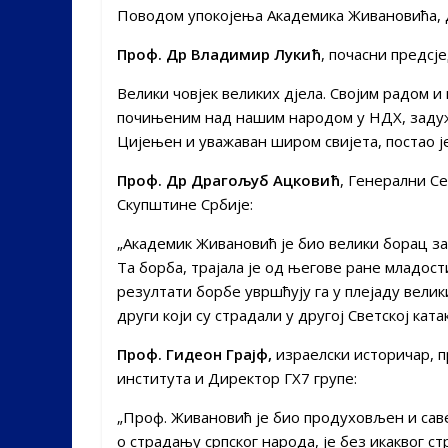
Поводом упокојења Академика Живановића, д
Проф. Др Владимир Лукић
, почасни предсј
Велики човјек великих дјела. Својим радом 
почињеним над нашим народом у НДХ, задужио
Цијењен и уважаван широм свијета, постао ј
Проф. Др Драгољуб Ацковић
, Генерални С
Скупштине Србије:
„Академик Живановић је био велики борац за
Та борба, трајала је од његове ране младос
резултати борбе увршћују га у плејаду велик
други који су страдали у другој Светској ката
Проф. Гидеон Грајф,
израелски историчар, 
института и Директор ГХ7 групе:
„Проф. Живановић је био продуховљен и сав
о страдању српског народа, је без икаквог ст