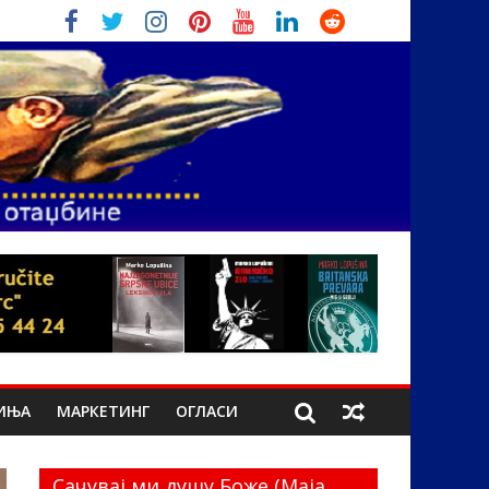
ИЊА
МАРКЕТИНГ
ОГЛАСИ
Сачувај ми душу Боже (Маја