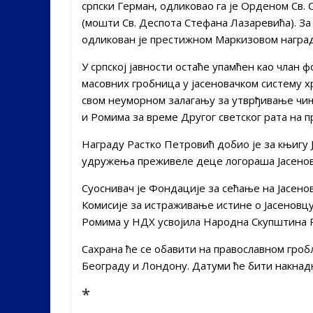
српски Герман, одликовао га је Орденом Св.
(мошти Св. Деспота Стефана Лазаревића). З
одликован је престижном Маркизовом наградо
У српској јавности остаће упамћен као члан 
масовних гробница у јасеновачком систему х
свом неуморном залагању за утврђивање чи
и Ромима за време Другог светског рата на 
Награду Растко Петровић добио је за књигу Ј
удружења преживеле деце логораша Јасеновц
Суоснивач је Фондације за сећање на Јасено
Комисије за истраживање истине о Јасеновцу,
Ромима у НДХ усвојила Народна Скупштина Р.
Сахрана ће се обавити на православном гроб
Београду и Лондону. Датуми ће бити накнад
*