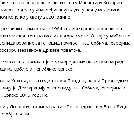
 Саве за антрополошка испитивања у Манастиру Копорин
а животно дело у унапређивању науке у пољу медицине
м Ко је Ко у свету 2020.године.
форензичког тима који је 1964. године вршио ископавања
рватских концентрационих логора смрти. Остаje упамћен по
њеница везаних за геноцид почињен над Србима, Јеврејима
простору Независне Државе Хрватске.
асеновац, а нoсилац је и меморијалних плакета и награда
а из Србије и Републике Српске.
вац и Холокауст са седиштем у Лондону, као и Председник
 чију је Декларацију о геноциду над Србима, Јеврејима и
 Српске 2015. године.
љу у Лондону, а комеморације ће се одржати у Бања Луци,
но објављени.