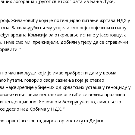
вших логораша Другог свјетског рата из Бања Луке,
роф. Живановићу који је потенцирао питање жртава НДХ у
 сазна. Захваљујући њему успјели смо овјековјечити и нашу
Међународна Комисија за откривање истине у Јасеновцу, а
е. Тиме смо ми, преживјели, добили утјеху да се стравични
равити. “
тно часних људи који је имао храбрости да и у веома
о ћутати, говорио своја сазнања која је стекао
ва најсвирепије убијених од хрватских усташа у геноциду у
штовање и његовим нестанком осетиће се велика празнина
 и тенденциозно, безочно и бескрупулозно, смишљено
се десио над Србима у НДХ. “
логораш Јасеновца, директор института Дијане