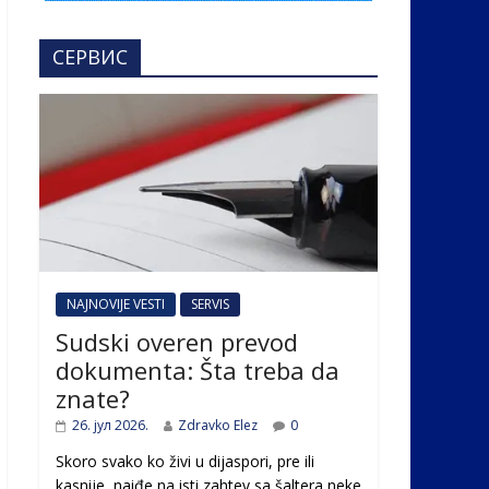
СЕРВИС
NAJNOVIJE VESTI
SERVIS
Sudski overen prevod
dokumenta: Šta treba da
znate?
26. јул 2026.
Zdravko Elez
0
Skoro svako ko živi u dijaspori, pre ili
kasnije, naiđe na isti zahtev sa šaltera neke