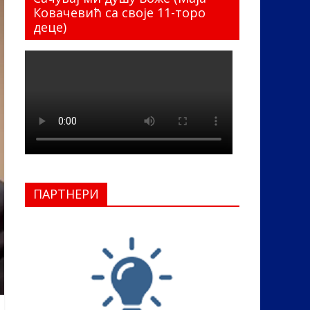
Ковачевић са своје 11-торо
деце)
ПАРТНЕРИ