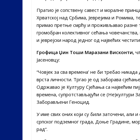
Пратио је сопствену савест и моралне прин
Хрватској над Србима, Јеврејима и Ромима, т
примао претње смрћу и проживљавао разне т
громобран колективног сећања човечанства, к
и јеврејски народ једног од највећих честит
Грофица Џин Тоши Маразани Висконти,
чл
Јасеновцу:
“Човјек за сва времена’ не би требао никада
врста личности. Тргао је од заборава сјећањ
Одржавао је Културу Сјећања са највећим п
времена, супротстављајући се (Не)култури З
Заборављени Геноцид.
У име свих оних који су били заточени, али и
српског подземног града, Доње Градине, мо
рад“.