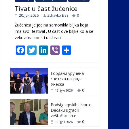
Tivat u čast žućenice
20. јун 2026.
Zdravko Elez
0
Žućenica je jedina samonikla biljka koja
ima svoj festival . U čast ovе biljke koja se
vekovima koristi u ishrani
F
T
Li
Vi
S
ac
w
n
b
h
e
itt
k
er
ar
Гордани уручена
b
er
e
e
светска награда
o
dI
Унеска
0
13. јун 2026.
o
n
k
Podvig srpskih lekara:
Dečaku ugradili
veštačko srce
0
12. јун 2026.