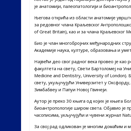
је анатомији, палеопатологији и биоантропол
Његова открића из области анатомије уврште
за редовног члана Краљевског Антрополошког
of Great Britain), као и за члана Краљевског 
Био је члан многобројних међународних стр
Академије наука, културе, образовања и умет
Највећи део свог радног века провео је као
факултета на свету, Свети Бартоломеј на Уни
Medicine and Dentistry, University of London)
свету, укуључујући Универзитет у Оксфорду,
Зимбабвеу и Папуи Новој Гвинеји.
Aутор је преко 30 књига од којих је књига Б
биоантропологије широм света. Објавио је п
часописима, укључујући и чувени журнал Nat
За свој рад одликован је многим домаћим и