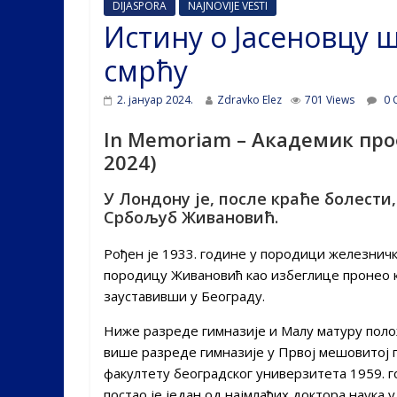
DIJASPORA
NAJNOVIJE VESTI
Истину о Јасеновцу 
смрћу
2. јануар 2024.
Zdravko Elez
701 Views
0 
In Memoriam – Академик про
2024)
У Лондону је, после краће болести,
Србољуб Живановић.
Рођен је 1933. године у породици железничко
породицу Живановић као избеглице пронео кр
зауставивши у Београду.
Ниже разреде гимназије и Малу матуру полож
више разреде гимназије у Првој мешовитој 
факултету београдског универзитета 1959. г
постао је један од најмлађих доктора наука 