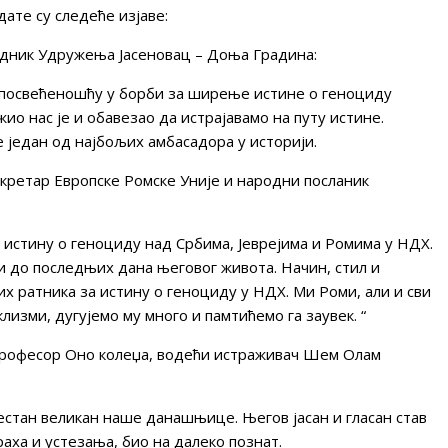
ате су следеће изјаве:
едник Удружења Јасеновац – Доња Градина:
и посвећеношћу у борби за ширење истине о геноциду
 нас је и обавезао да истрајавамо на путу истине.
е један од најбољих амбасадора у историји.
екретар Европске Ромске Уније и народни посланик
 истину о геноциду над Србима, Јеврејима и Ромима у НДХ.
ти до последњих дана његовог живота. Начин, стил и
их ратника за истину о геноциду у НДХ. Ми Роми, али и сви
клизми, дугујемо му много и памтићемо га заувек. “
професор Оно колеџа, водећи истраживач Шем Олам
естан великан наше данашњице. Његов јасан и гласан став
раха и устезања, био на далеко познат.