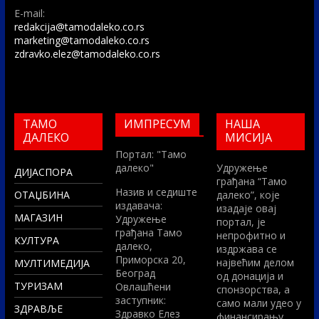
E-mail:
redakcija@tamodaleko.co.rs
marketing@tamodaleko.co.rs
zdravko.elez@tamodaleko.co.rs
ТАМО
ИМПРЕСУМ
НАША
ДАЛЕКО
МИСИЈА
Портал: "Тамо
далеко"
Удружење
ДИЈАСПОРА
грађана “Тамо
Назив и седиште
ОТАЏБИНА
далеко”, које
издавача:
изадаје овај
МАГАЗИН
Удружење
портал, је
грађана Тамо
непрофитно и
КУЛТУРА
далеко,
издржава се
Приморска 20,
највећим делом
МУЛТИМЕДИЈА
Београд
од донација и
ТУРИЗАМ
Овлашћени
спонзорства, а
заступник:
само мали удео у
ЗДРАВЉЕ
Здравко Елез
финансирању