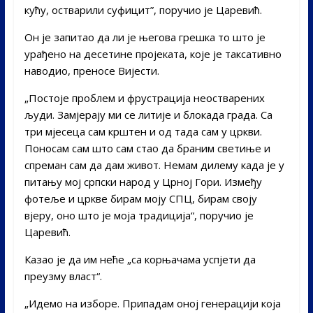
кућу, остварили суфицит”, поручио је Царевић.
Он је запитао да ли је његова грешка то што је
урађено на десетине пројеката, које је таксативно
наводио, преносе Вијести.
„Постоје проблем и фрустрација неостварених
људи. Замјерају ми се литије и блокада града. Са
три мјесеца сам крштен и од тада сам у цркви.
Поносам сам што сам стао да браним светиње и
спреман сам да дам живот. Немам дилему када је у
питању мој српски народ у Црној Гори. Између
фотеље и цркве бирам моју СПЦ, бирам своју
вјеру, оно што је моја традиција“, поручио је
Царевић.
Казао је да им неће „са корњачама успјети да
преузму власт“.
„Идемо на изборе. Припадам оној генерацији која