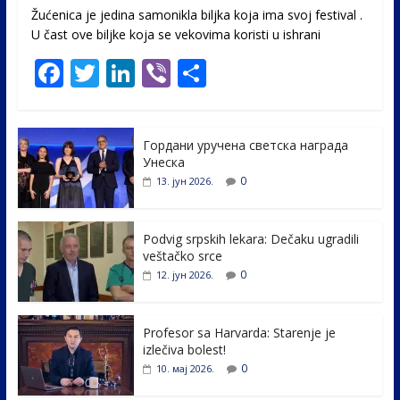
Žućenica je jedina samonikla biljka koja ima svoj festival .
U čast ovе biljke koja se vekovima koristi u ishrani
F
T
Li
Vi
S
ac
w
n
b
h
e
itt
k
er
ar
Гордани уручена светска награда
b
er
e
e
Унеска
o
dI
0
13. јун 2026.
o
n
k
Podvig srpskih lekara: Dečaku ugradili
veštačko srce
0
12. јун 2026.
Profesor sa Harvarda: Starenje je
izlečiva bolest!
0
10. мај 2026.