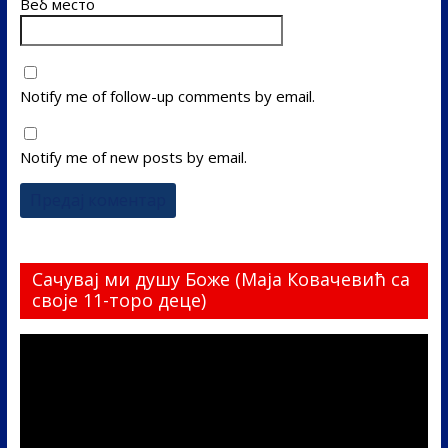
Веб место
Notify me of follow-up comments by email.
Notify me of new posts by email.
Сачувај ми душу Боже (Маја Ковачевић са
своје 11-торо деце)
Прегледач
видео
записа