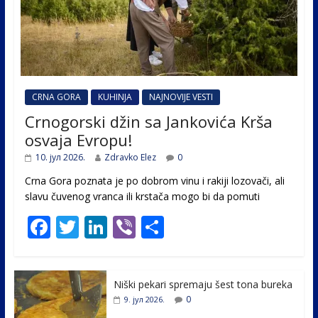
CRNA GORA
KUHINJA
NAJNOVIJE VESTI
Crnogorski džin sa Jankovića Krša
osvaja Evropu!
10. јул 2026.
Zdravko Elez
0
Crna Gora poznata je po dobrom vinu i rakiji lozovači, ali
slavu čuvenog vranca ili krstača mogo bi da pomuti
F
T
Li
Vi
S
ac
w
n
b
h
e
itt
k
er
ar
Niški pekari spremaju šest tona bureka
b
er
e
e
0
9. јул 2026.
o
dI