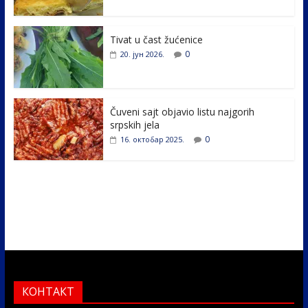
o
n
k
Tivat u čast žućenice
0
20. јун 2026.
Čuveni sajt objavio listu najgorih
srpskih jela
0
16. октобар 2025.
КОНТАКТ