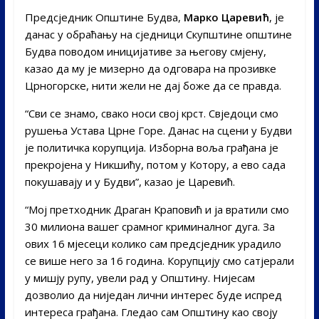
Предсједник Општине Будва,
Марко Царевић
, је
данас у обраћању на сједници Скупштине општине
Будва поводом иницијативе за његову смјену,
казао да му је мизерно да одговара на прозивке
Црногорске, нити жели не дај боже да се правда.
“Сви се знамо, свако носи свој крст. Свједоци смо
рушења Устава Црне Горе. Данас на сцени у Будви
је политичка корупција. Изборна воља грађана је
прекројена у Никшићу, потом у Котору, а ево сада
покушавају и у Будви”, казао је Царевић.
“Мој претходник Драган Краповић и ја вратили смо
30 милиона вашег срамног криминалног дуга. За
ових 16 мјесеци колико сам предсједник урадило
се више него за 16 година. Корупцију смо сатјерали
у мишју рупу, увели рад у Општину. Нијесам
дозволио да ниједан лични интерес буде испред
интереса грађана. Гледао сам Општину као своју