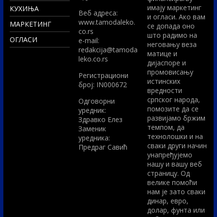
имају маркетинг
КУХИЊА
Вeб адреса:
и огласи. Ако вам
www.tamodaleko.
МАРКЕТИНГ
се допада оно
co.rs
што радимо на
ОГЛАСИ
e-mail:
неговању веза
redakcija@tamoda
матице и
leko.co.rs
дијаспоре и
промовисању
Регистрациони
истинских
број: IN000672
вредности
српског народа,
Одговорни
помозите да се
уредник:
развијамо бржим
Здравко Елез
темпом, да
Заменик
технолошки и на
уредника:
сваки други начин
Предраг Савић
унапређујемо
нашу и вашу веб
страницу. Од
велике помоћи
нам је зато сваки
динар, евро,
долар, фунта или