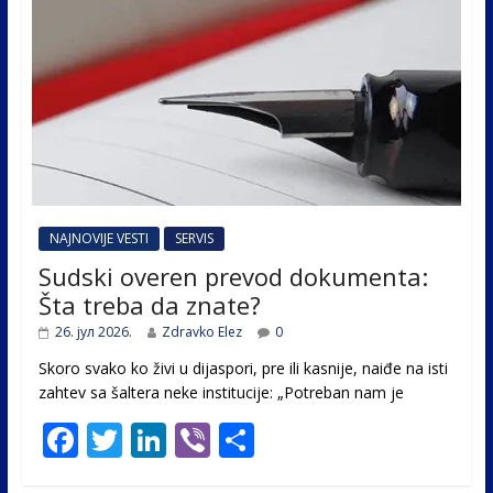
NAJNOVIJE VESTI
SERVIS
Sudski overen prevod dokumenta:
Šta treba da znate?
26. јул 2026.
Zdravko Elez
0
Skoro svako ko živi u dijaspori, pre ili kasnije, naiđe na isti
zahtev sa šaltera neke institucije: „Potreban nam je
F
T
Li
Vi
S
ac
w
n
b
h