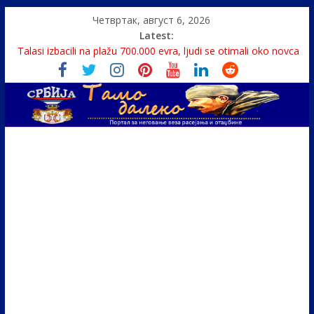
Четвртак, август 6, 2026
Latest:
Talasi izbacili na plažu 700.000 evra, ljudi se otimali oko novca
Srbin zaspao na Dunavu, reka ga odnela u Rumuniju
Politika i seks glavne teme srpskih medija
U Srbiji pola miliona migranata, 100 000 stranaca se zaposlilo
Monasi spasili dete sa litice visoke 15 metara