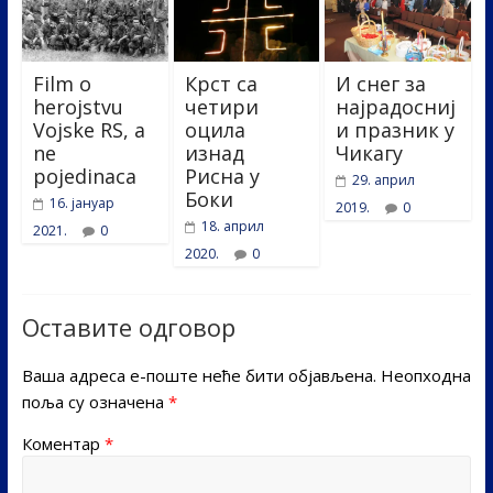
Film o
Крст са
И снег за
herojstvu
четири
најрадосниј
Vojske RS, a
оцила
и празник у
ne
изнад
Чикагу
pojedinaca
Рисна у
29. април
Боки
16. јануар
2019.
0
18. април
2021.
0
2020.
0
Оставите одговор
Ваша адреса е-поште неће бити објављена.
Неопходна
поља су означена
*
Коментар
*