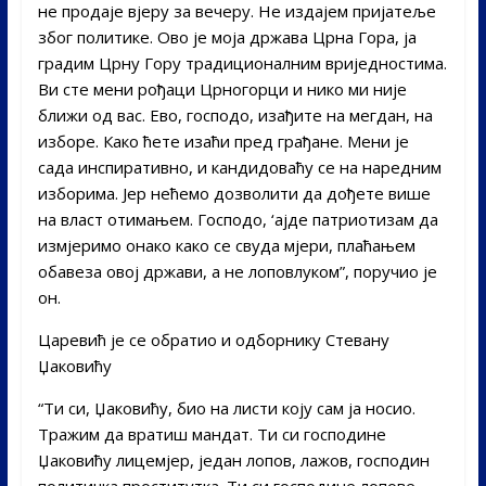
не продаје вјеру за вечеру. Не издајем пријатеље
због политике. Ово је моја држава Црна Гора, ја
градим Црну Гору традиционалним вриједностима.
Ви сте мени рођаци Црногорци и нико ми није
ближи од вас. Ево, господо, изађите на мегдан, на
изборе. Како ћете изаћи пред грађане. Мени је
сада инспиративно, и кандидоваћу се на наредним
изборима. Јер нећемо дозволити да дођете више
на власт отимањем. Господо, ‘ајде патриотизам да
измјеримо онако како се свуда мјери, плаћањем
обавеза овој држави, а не лоповлуком”, поручио је
он.
Царевић је се обратио и одборнику Стевану
Џаковићу
“Ти си, Џаковићу, био на листи коју сам ја носио.
Тражим да вратиш мандат. Ти си господине
Џаковићу лицемјер, један лопов, лажов, господин
политичка проститутка. Ти си господине лопове