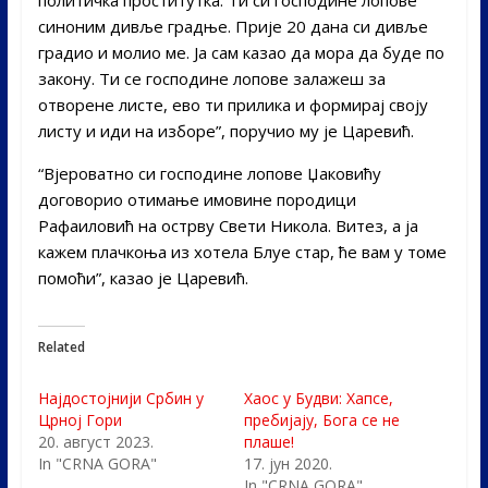
синоним дивље градње. Прије 20 дана си дивље
градио и молио ме. Ја сам казао да мора да буде по
закону. Ти се господине лопове залажеш за
отворене листе, ево ти прилика и формирај своју
листу и иди на изборе”, поручио му је Царевић.
“Вјероватно си господине лопове Џаковићу
договорио отимање имовине породици
Рафаиловић на острву Свети Никола. Витез, а ја
кажем плачкоња из хотела Блуе стар, ће вам у томе
помоћи”, казао је Царевић.
Related
Најдостојнији Србин у
Хаос у Будви: Хапсе,
Црној Гори
пребијају, Бога се не
20. август 2023.
плаше!
In "CRNA GORA"
17. јун 2020.
In "CRNA GORA"