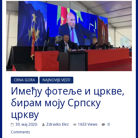
CRNA GORA
NAJNOVIJE VESTI
Имеђу фотеље и цркве,
бирам моју Српску
цркву
30. мај 2020.
Zdravko Elez
1633 Views
0
Comments