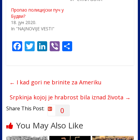
Пропао полицијски пуч у
Будви?
18. јун 2020.
In "NAJNOVIJE VESTI"
F
T
Li
Vi
S
ac
w
n
b
h
e
itt
k
er
ar
b
er
e
e
←
I kad gori ne brinite za Ameriku
o
dI
o
n
Srpkinja kojoj je hrabrost bila iznad života
→
k
Share This Post:
0
You May Also Like