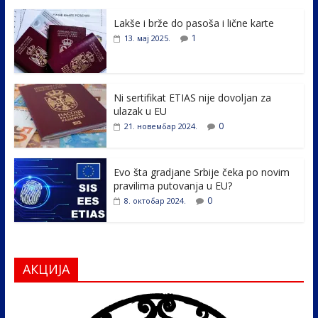
e
itt
k
er
ar
Lakše i brže do pasoša i lične karte
b
er
e
e
1
13. мај 2025.
o
dI
o
n
k
Ni sertifikat ETIAS nije dovoljan za
ulazak u EU
0
21. новембар 2024.
Evo šta gradjane Srbije čeka po novim
pravilima putovanja u EU?
0
8. октобар 2024.
АКЦИЈА