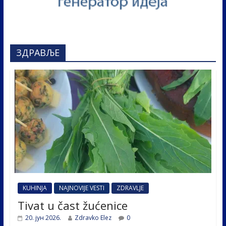
ЗДРАВЉЕ
KUHINJA
NAJNOVIJE VESTI
ZDRAVLJE
Tivat u čast žućenice
20. јун 2026.
Zdravko Elez
0