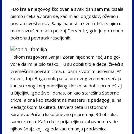
–Do kraja njegovog ško­lovanja svaki dan sam mu pi­sala
pismo i čekala.Zoran se, kao mladi bo­goslov, oženio i
postao sve­štenik, a Sanja napustila sve i otišla s njim u
malo razru­šeno selo pokraj Dervente, gde je potrebno
pokrenuti povratak raseljenih.
Tokom razgovora Sanja i Zoran nijednom rečju ne go­
vore da im je bilo teško. Tu su dobili troje dece, živeći s
vremešnim povratnicima, u lošim životnim uslovima. Al’
ko voli, taj i Boga moli, pa se oni ovog vremena sećaju
kao srećnog i neponovljivog.Ubr­zo su dobili premeštaj
u Bi­jeljinu, gde žive i danas, on kao starešina Saborne
crkve, a ona kao student na maste­ru iz pedagogije, na
Pedagoš­kom fakultetu Univerziteta u Istočnom
Sarajevu. Pričaju kako dnevno pripremaju 30 obroka,
samo za njih. Kažu da je prijateljima zabavno da vide
njihov špajz koji izgle­da kao omanja prodavnica.