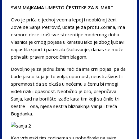
SVIM MAJKAMA UMESTO ČESTITKE ZA 8. MART
Ovo je priča o jednoj veoma lepoj i neobičnoj ženi.
Zove se Sanja Petrović, udata je za protu Zorana, ima
osmoro dece i ruši sve stereotipe modernog doba.
Vlasnica je crnog pojasa u karateu iako je zbog ljubavi
napustila sport i pauzirala školovanje, danas se može
pohvaliti pravim porodičnim blagom.
Dovoljno je za jednu ženu reći da ima crni pojas, pa da
bude jasno koja je to volja, upor­nost, neustrašivost i
spre­mnost da se okuša u nečemu u čemu bi mnogi
videli rizik i opasnost. Neobično je bilo, prepričava
Sanja, kad na bo­rilište izađe kata tim koji su činile tri
sestre – ona, nje­na sestra bliznakinja Vanja i treća
Bogdanka.
Kao vrhun­ski tim godinama su pobe­đivale na svim