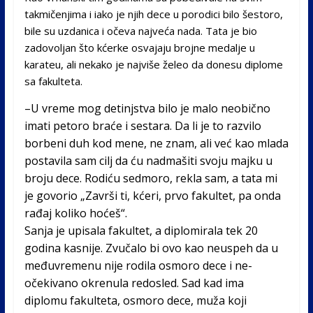
takmičenjima i iako je njih dece u porodici bilo šestoro,
bile su uzdani­ca i očeva najveća nada. Ta­ta je bio
zadovoljan što kćer­ke osvajaju brojne medalje u
karateu, ali nekako je najvi­še želeo da donesu diplome
sa fakulteta.
–U vreme mog detinjstva bilo je malo neobično
imati petoro braće i sestara. Da li je to razvilo
borbeni duh kod mene, ne znam, ali već kao mlada
postavila sam cilj da ću nadmašiti svoju majku u
broju dece. Rodiću sedmoro, rekla sam, a tata mi
je go­vorio „Završi ti, kćeri, prvo fakultet, pa onda
rađaj ko­liko hoćeš“.
Sanja je upisala fakultet, a diplomirala tek 20
godina kasnije. Zvučalo bi ovo kao neuspeh da u
međuvremenu nije rodila osmoro dece i ne­
očekivano okrenula redosled. Sad kad ima
diplomu fakul­teta, osmoro dece, muža koji