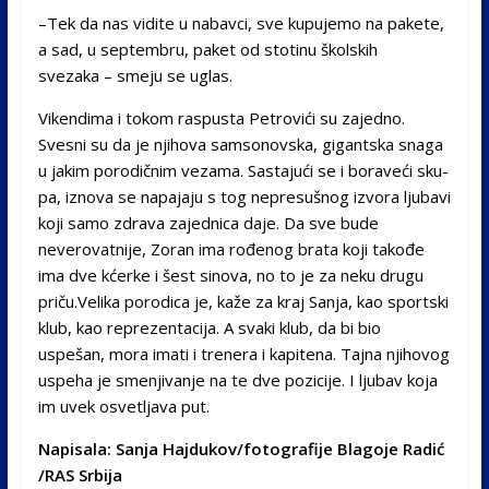
–Tek da nas vidite u na­bavci, sve kupujemo na pa­kete,
a sad, u septembru, paket od stotinu školskih
svezaka
– smeju se uglas.
Vikendima i tokom ras­pusta Petrovići su zajedno.
Svesni su da je njihova sam­sonovska, gigantska snaga
u jakim porodičnim vezama. Sastajući se i boraveći sku­
pa, iznova se napajaju s tog nepresušnog izvora ljubavi
koji samo zdrava zajednica daje. Da sve bude
neverovat­nije, Zoran ima rođenog bra­ta koji takođe
ima dve kćer­ke i šest sinova, no to je za neku drugu
priču.Velika porodica je, kaže za kraj Sanja, kao sportski
klub, kao reprezentacija. A svaki klub, da bi bio
uspešan, mora imati i trenera i kapi­tena. Tajna njihovog
uspeha je smenjivanje na te dve po­zicije. I ljubav koja
im uvek osvetljava put.
Napisala: Sanja Hajdukov/fotografije Blagoje Radić
/RAS Srbija