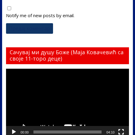
Notify me of new posts by email.
Сачувај ми душу Боже (Маја Ковачевић са
своје 11-торо деце)
Прегледач
видео
записа
00:00
04:10