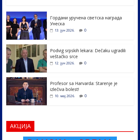
ac
w
n
b
h
e
itt
k
er
ar
Гордани уручена светска награда
b
er
e
e
Унеска
o
dI
0
13. јун 2026.
o
n
k
Podvig srpskih lekara: Dečaku ugradili
veštačko srce
0
12. јун 2026.
Profesor sa Harvarda: Starenje je
izlečiva bolest!
0
10. мај 2026.
АКЦИЈА