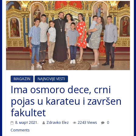
MAGAZIN
NAJNOVIJE VESTI
Ima osmoro dece, crni
pojas u karateu i završen
fakultet
8. март 2021.
Zdravko Elez
2243 Views
0
Comments