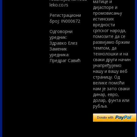
матице и
leko.co.rs
дијаспоре и
промовисању
Регистрациони
истинских
број: IN000672
вредности
српског народа,
Одговорни
помозите да се
уредник:
развијамо бржим
Здравко Елез
темпом, да
Заменик
технолошки и на
уредника:
сваки други начин
Предраг Савић
унапређујемо
нашу и вашу веб
страницу. Од
велике помоћи
нам је зато сваки
динар, евро,
долар, фунта или
рубља.