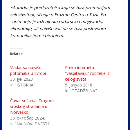
*Autorka je preduzetnica koja se bavi promocijom
celoživotnog učenja u Erazmo Centru u Tuzli. Po
zanimanju je inženjerka rudarstva i magistarka
ekonomije, ali najviše voli da se bavi poslovnom
komunikacijom i pisanjem.
Related
Vladar sa najviše
Preko interneta
potomaka u Evropi
“vaspitavaju” roditelje iz
30. јун 2023.
celog sveta
In "ISTORIJA"
5. јануар 2018.
In "OTADŽBINA"
Čuvar sećanja: Tragom
srpskog stradanja u
Norveškoj
30. октобар 2024.
In "NAJNOVIJE VESTI"