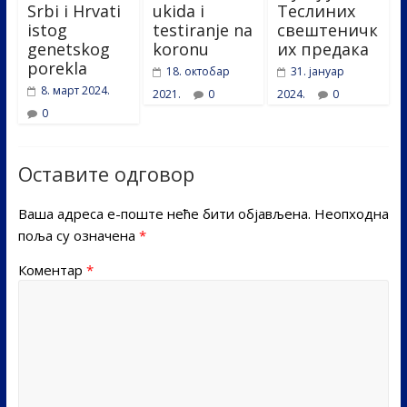
Srbi i Hrvati
ukida i
Теслиних
istog
testiranje na
свештеничк
genetskog
koronu
их предака
porekla
18. октобар
31. јануар
8. март 2024.
2021.
0
2024.
0
0
Оставите одговор
Ваша адреса е-поште неће бити објављена.
Неопходна
поља су означена
*
Коментар
*