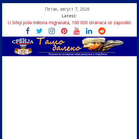
Петак, август 7, 2026
Latest:
U Srbiji pola miliona migranata, 100 000 stranaca se zaposlilo
Како је „Господар књига“ проглашен народним
непријатељем
Čije je pravo na istinu o Nikoli Tesli?
Srbin zaspao na Dunavu, reka ga odnela u Rumuniju
Politika i seks glavne teme srpskih medija