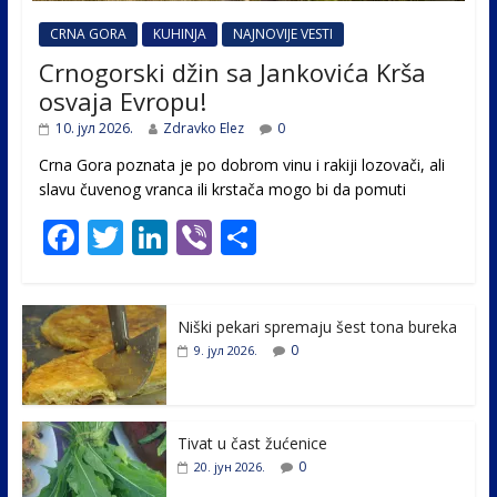
CRNA GORA
KUHINJA
NAJNOVIJE VESTI
Crnogorski džin sa Jankovića Krša
osvaja Evropu!
10. јул 2026.
Zdravko Elez
0
Crna Gora poznata je po dobrom vinu i rakiji lozovači, ali
slavu čuvenog vranca ili krstača mogo bi da pomuti
F
T
Li
Vi
S
ac
w
n
b
h
e
itt
k
er
ar
Niški pekari spremaju šest tona bureka
b
er
e
e
0
9. јул 2026.
o
dI
o
n
k
Tivat u čast žućenice
0
20. јун 2026.