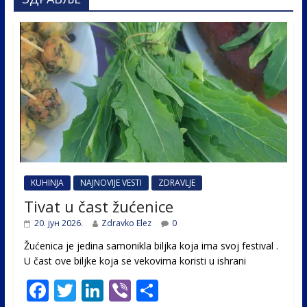
KUHINJA
NAJNOVIJE VESTI
ZDRAVLJE
Tivat u čast žućenice
20. јун 2026.
Zdravko Elez
0
Žućenica je jedina samonikla biljka koja ima svoj festival .
U čast ovе biljke koja se vekovima koristi u ishrani
F
T
Li
Vi
S