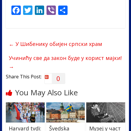
F
T
Li
Vi
S
ac
w
n
b
h
e
itt
k
er
ar
b
er
e
e
←
У Шибенику обијен српски храм
o
dI
o
n
Учинићу све да закон будe у корист мајки!
k
→
Share This Post:
0
You May Also Like
Harvard tvdi:
Švedska
Музеј у част