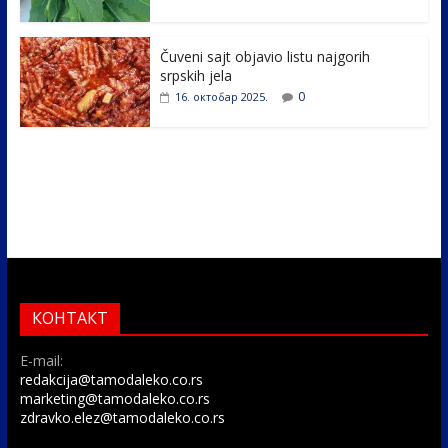
Čuveni sajt objavio listu najgorih
srpskih jela
0
16. октобар 2025.
КОНТАКТ
E-mail:
redakcija@tamodaleko.co.rs
marketing@tamodaleko.co.rs
zdravko.elez@tamodaleko.co.rs