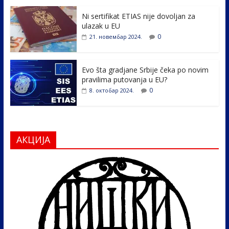
o
n
k
Ni sertifikat ETIAS nije dovoljan za
ulazak u EU
0
21. новембар 2024.
Evo šta gradjane Srbije čeka po novim
pravilima putovanja u EU?
0
8. октобар 2024.
АКЦИЈА