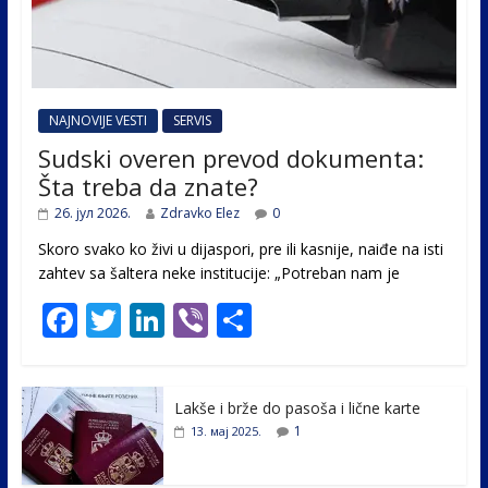
NAJNOVIJE VESTI
SERVIS
Sudski overen prevod dokumenta:
Šta treba da znate?
26. јул 2026.
Zdravko Elez
0
Skoro svako ko živi u dijaspori, pre ili kasnije, naiđe na isti
zahtev sa šaltera neke institucije: „Potreban nam je
F
T
Li
Vi
S
ac
w
n
b
h
e
itt
k
er
ar
Lakše i brže do pasoša i lične karte
b
er
e
e
1
13. мај 2025.
o
dI