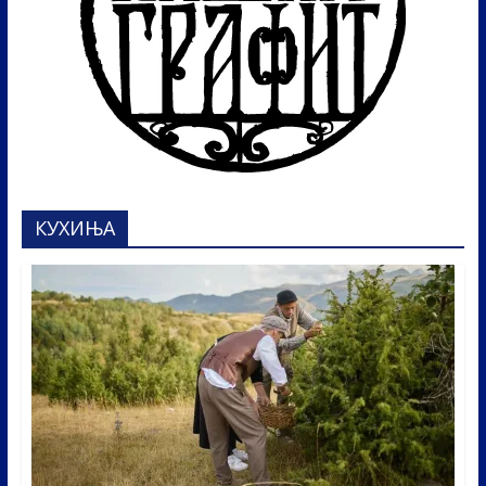
КУХИЊА