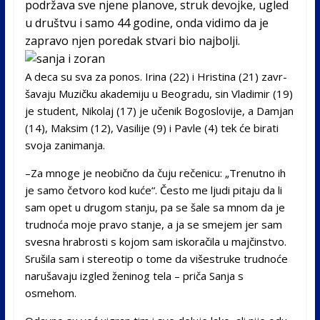
podržava sve njene planove, struk devojke, ugled
u druš­tvu i samo 44 godine, onda vidimo da je
zapravo njen poredak stvari bio najbolji.
A deca su sva za ponos. Iri­na (22) i Hristina (21) zavr­
šavaju Muzičku akademi­ju u Beogradu, sin Vladimir (19)
je student, Nikolaj (17) je učenik Bogoslovije, a Da­mjan
(14), Maksim (12), Va­silije (9) i Pavle (4) tek će bi­rati
svoja zanimanja.
–Za mnoge je neobično da čuju rečenicu: „Trenutno ih
je samo četvoro kod ku­će“. Često me ljudi pitaju da li
sam opet u drugom sta­nju, pa se šale sa mnom da je
trudnoća moje pravo sta­nje, a ja se smejem jer sam
svesna hrabrosti s kojom sam iskoračila u majčinstvo.
Sru­šila sam i stereotip o tome da višestruke trudnoće
na­rušavaju izgled ženinog te­la – priča Sanja s
osmehom.