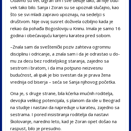
Odavno su već uigran tim i sve deluje lako, ali nije odu­
vek tako bilo. Sanja i Zoran su se upoznali slučajno, kao
što se svi mladi zapravo upo­znaju, na sedeljci s
društvom. Nije ovaj susret doživela oz­biljno kada je
rekao da po­hađa Bogosloviju u Kninu. Imala je samo 16
godina i obećavajuću karijeru kara­tea pred sobom.
–Znala sam da svešte­nički poziv zahteva ogromnu
disciplinu i odricanje, a zna­la sam i da je odrastao u do­
mu za decu bez roditeljskog staranja, zajedno sa
sestrom i bratom, i da ima potpuno neizvesnu
budućnost, ali ipak je bio svestan da je prava že­na
vrednija od biserja – seća se Sanja njihovog početka.
Ona je, s druge strane, bila kćerka imućnih rodite­lja,
devojka velikog potenci­jala, s planom da ide u Beo­grad
na studije i nastavi da napreduje u karateu, zajed­no sa
sestrama. I pored in­sistiranja roditelja da nastavi
školovanje, naredno leto, kad je Zoran opet došao na
ras­pust, bilo je presudno.