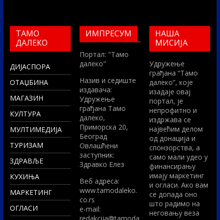
ТАМО
ИМПРЕСУМ
НАША
ДАЛЕКО
МИСИЈА
Портал: "Тамо
далеко"
Удружење
ДИЈАСПОРА
грађана “Тамо
Назив и седиште
ОТАЏБИНА
далеко”, које
издавача:
изадаје овај
МАГАЗИН
Удружење
портал, је
грађана Тамо
непрофитно и
КУЛТУРА
далеко,
издржава се
Приморска 20,
највећим делом
МУЛТИМЕДИЈА
Београд
од донација и
ТУРИЗАМ
Овлашћени
спонзорства, а
заступник:
само мали удео у
ЗДРАВЉЕ
Здравко Елез
финансирању
имају маркетинг
КУХИЊА
Вeб адреса:
и огласи. Ако вам
www.tamodaleko.
МАРКЕТИНГ
се допада оно
co.rs
што радимо на
ОГЛАСИ
e-mail:
неговању веза
redakcija@tamoda