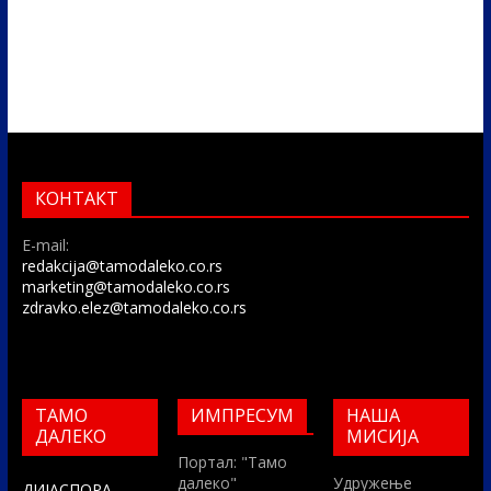
КОНТАКТ
E-mail:
redakcija@tamodaleko.co.rs
marketing@tamodaleko.co.rs
zdravko.elez@tamodaleko.co.rs
ТАМО
ИМПРЕСУМ
НАША
ДАЛЕКО
МИСИЈА
Портал: "Тамо
далеко"
Удружење
ДИЈАСПОРА