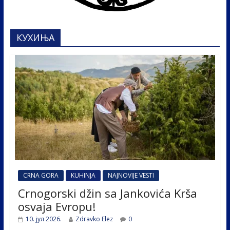
КУХИЊА
CRNA GORA
KUHINJA
NAJNOVIJE VESTI
Crnogorski džin sa Jankovića Krša
osvaja Evropu!
10. јул 2026.
Zdravko Elez
0