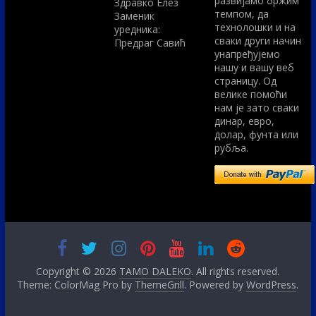
развијамо бржим
Здравко Елез
темпом, да
Заменик
технолошки и на
уредника:
сваки други начин
Предраг Савић
унапређујемо
нашу и вашу веб
страницу. Од
велике помоћи
нам је зато сваки
динар, евро,
долар, фунта или
рубља.
Copyright © 2026
TAMO DALEKO
. All rights reserved.
Theme: ColorMag Pro by
ThemeGrill
. Powered by
WordPress
.