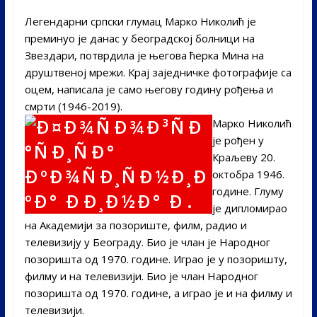
Легендарни српски глумац Марко Николић је
преминуо је данас у београдској болници на
Звездари, потврдила је његова ћерка Мина на
друштвеној мрежи. Крај заједничке фотографије са
оцем, написала је само његову годину рођења и
смрти (1946-2019).
Марко Николић
је рођен у
Краљеву 20.
октобра 1946.
године. Глуму
је дипломирао
на Академији за позориште, филм, радио и
телевизију у Београду. Био је члан је Народног
позоришта од 1970. године. Играо је у позоришту,
филму и на телевизији. Био је члан Народног
позоришта од 1970. године, а играо је и на филму и
телевизији.