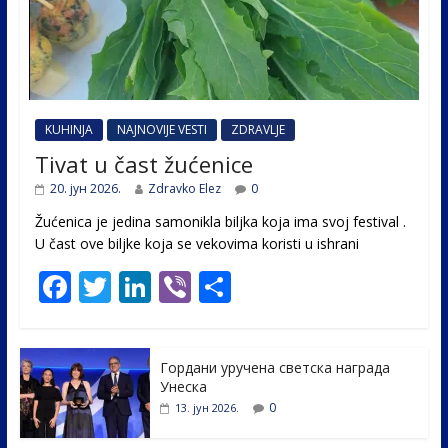
KUHINJA
NAJNOVIJE VESTI
ZDRAVLJE
Tivat u čast žućenice
20. јун 2026.
Zdravko Elez
0
Žućenica je jedina samonikla biljka koja ima svoj festival .
U čast ovе biljke koja se vekovima koristi u ishrani
F
T
Li
Vi
S
ac
w
n
b
h
e
itt
k
er
ar
Гордани уручена светска награда
b
er
e
e
Унеска
o
dI
0
13. јун 2026.
o
n