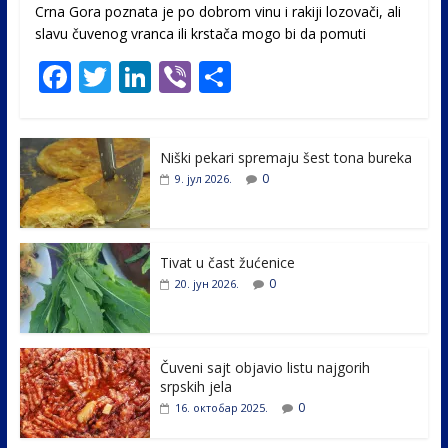
Crna Gora poznata je po dobrom vinu i rakiji lozovači, ali
slavu čuvenog vranca ili krstača mogo bi da pomuti
F
T
Li
Vi
S
ac
w
n
b
h
e
itt
k
er
ar
Niški pekari spremaju šest tona bureka
b
er
e
e
0
9. јул 2026.
o
dI
o
n
k
Tivat u čast žućenice
0
20. јун 2026.
Čuveni sajt objavio listu najgorih
srpskih jela
0
16. октобар 2025.