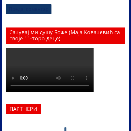
Сачувај ми душу Боже (Маја Ковачевић са
своје 11-торо деце)
ПАРТНЕРИ