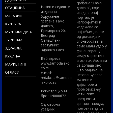
грађана “Тамо
Назив и седиште
ОТАЏБИНА
далеко”, које
издавача:
изадаје овај
МАГАЗИН
Удружење
портал, је
грађана Тамо
непрофитно и
КУЛТУРА
далеко,
издржава се
Приморска 20,
највећим делом
МУЛТИМЕДИЈА
Београд
од донација и
ТУРИЗАМ
Овлашћени
спонзорства, а
заступник:
само мали удео у
ЗДРАВЉЕ
Здравко Елез
финансирању
имају маркетинг
КУХИЊА
Вeб адреса:
и огласи. Ако вам
www.tamodaleko.
МАРКЕТИНГ
се допада оно
co.rs
што радимо на
ОГЛАСИ
e-mail:
неговању веза
redakcija@tamoda
матице и
leko.co.rs
дијаспоре и
промовисању
Регистрациони
истинских
број: IN000672
вредности
српског народа,
Одговорни
помозите да се
уредник: