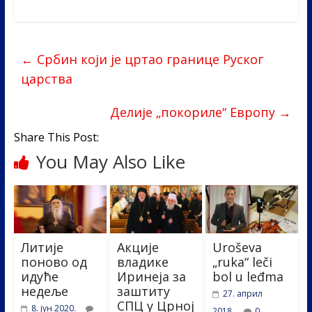
ac
w
n
b
h
e
itt
k
er
ar
b
er
e
e
←
Србин који је цртао границе Руског
o
dI
царства
o
n
k
Делије „покориле“ Европу
→
Share This Post:
You May Also Like
Литије
Акције
Uroševa
поново од
владике
„ruka“ leči
идуће
Иринеја за
bol u leđma
недеље
заштиту
27. април
СПЦ у Црној
8. јун 2020.
2018.
0