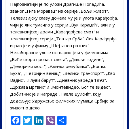
Најпознатији је по улози Драгише Попадића,
званог „Гига Моравац“ из серије „Бољи живот“.
Телевизијску славу донела му је и улога Карађорђа,
чији је лик тумачио у серији „Вук Караџић“, али и у
телевизијској драми „Карађорђева смрт“ и
телевизијској серији „Театар Срба“. Лик Карађорђа
играо је и у филму „Шејтанов ратник“.
Незаборавне улоге остварио је и у филмовима
„Биће скоро пропаст света“, „Дивље године“,
„Девојачки мост“, „Ужичка република“, „Бошко
Буха“, „Петријин венац“, „Велики транспорт“, „Кво
Вадис“, „Глуви барут“, „Дневник увреда 1993“,
„Држава мртвих“ и „Монтевидео, Бог те видео“.
Добитник је и награде „Павле Вуисић“, коју
додељује Удружење филмских глумаца Србије за
животно дело.
F
T
Li
Vi
S