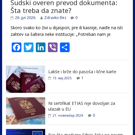
Sudski overen prevod dokumenta:
Šta treba da znate?
26. јул 2026.
Zdravko Elez
0
Skoro svako ko živi u dijaspori, pre ili kasnije, naiđe na isti
zahtev sa šaltera neke institucije: „Potreban nam je
F
T
Li
Vi
S
ac
w
n
b
h
e
itt
k
er
ar
Lakše i brže do pasoša i lične karte
b
er
e
e
1
13. мај 2025.
o
dI
o
n
k
Ni sertifikat ETIAS nije dovoljan za
ulazak u EU
0
21. новембар 2024.
Evo šta gradjane Srbije čeka po novim