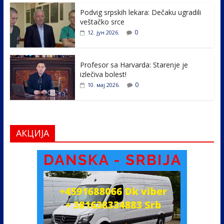
k
Podvig srpskih lekara: Dečaku ugradili
veštačko srce
0
12. јун 2026.
Profesor sa Harvarda: Starenje je
izlečiva bolest!
0
10. мај 2026.
АКЦИЈА