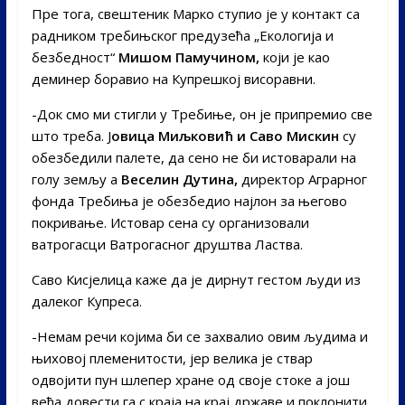
Пре тога, свештеник Марко ступио је у контакт са
радником требињског предузећа „Екологија и
безбедност“
Мишом Памучином,
који је као
деминер боравио на Купрешкој висоравни.
-Док смо ми стигли у Требиње, он је припремио све
што треба. Ј
овица Миљковић и Саво Мискин
су
обезбедили палете, да сено не би истоварали на
голу земљу а
Веселин Дутина,
директор Аграрног
фонда Требиња је обезбедио најлон за његово
покривање. Истовар сена су организовали
ватрогасци Ватрогасног друштва Ластва.
Саво Кисјелица каже да је дирнут гестом људи из
далеког Купреса.
-Немам речи којима би се захвалио овим људима и
њиховој племенитости, јер велика је ствар
одвојити пун шлепер хране од своје стоке а још
већа довести га с краја на крај државе и поклонити