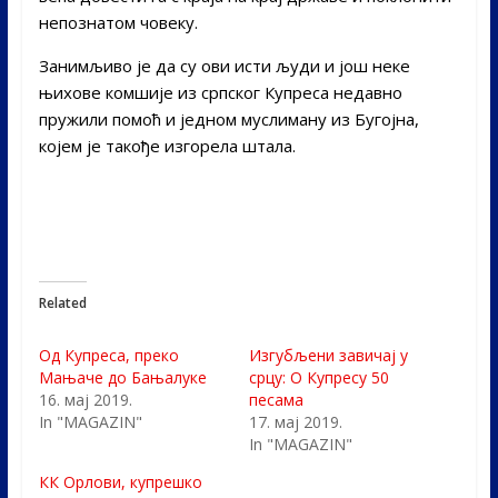
непознатом човеку.
Занимљиво је да су ови исти људи и још неке
њихове комшије из српског Купреса недавно
пружили помоћ и једном муслиману из Бугојна,
којем је такође изгорела штала.
Related
Од Купреса, преко
Изгубљени завичај у
Мањаче до Бањалуке
срцу: О Купресу 50
16. мај 2019.
песама
In "MAGAZIN"
17. мај 2019.
In "MAGAZIN"
КК Орлови, купрешко