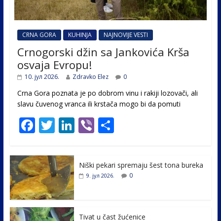
CRNA GORA
KUHINJA
NAJNOVIJE VESTI
Crnogorski džin sa Jankovića Krša
osvaja Evropu!
10. јул 2026.
Zdravko Elez
0
Crna Gora poznata je po dobrom vinu i rakiji lozovači, ali
slavu čuvenog vranca ili krstača mogo bi da pomuti
F
T
Li
Vi
S
ac
w
n
b
h
e
itt
k
er
ar
Niški pekari spremaju šest tona bureka
b
er
e
e
0
9. јул 2026.
o
dI
o
n
k
Tivat u čast žućenice