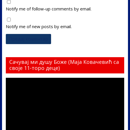
Notify me of follow-up comments by email.
Notify me of new posts by email.
Сачувај ми душу Боже (Маја Ковачевић са
своје 11-торо деце)
Прегледач
видео
записа