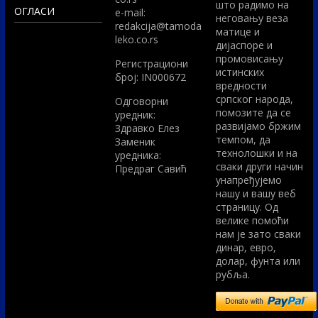
што радимо на
ОГЛАСИ
e-mail:
неговању веза
redakcija@tamoda
матице и
leko.co.rs
дијаспоре и
промовисању
Регистрациони
истинских
број: IN000672
вредности
српског народа,
Одговорни
помозите да се
уредник:
развијамо бржим
Здравко Елез
темпом, да
Заменик
технолошки и на
уредника:
сваки други начин
Предраг Савић
унапређујемо
нашу и вашу веб
страницу. Од
велике помоћи
нам је зато сваки
динар, евро,
долар, фунта или
рубља.