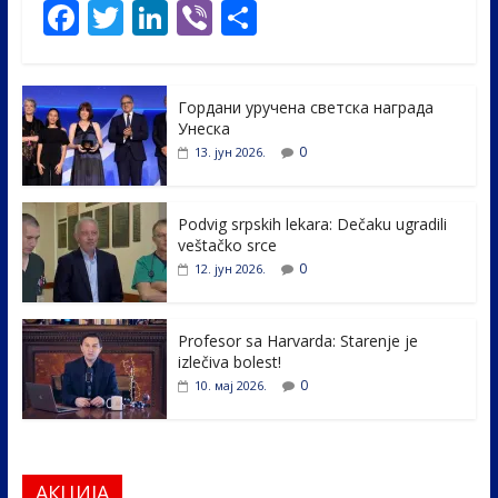
F
T
Li
Vi
S
ac
w
n
b
h
e
itt
k
er
ar
Гордани уручена светска награда
b
er
e
e
Унеска
o
dI
0
13. јун 2026.
o
n
k
Podvig srpskih lekara: Dečaku ugradili
veštačko srce
0
12. јун 2026.
Profesor sa Harvarda: Starenje je
izlečiva bolest!
0
10. мај 2026.
АКЦИЈА