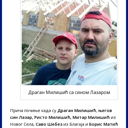
Драган Милишић са сином Лазаром
Прича почиње када су
Драган Милишић
,
његов
син Лазар, Ристо Милишић, Митар Милишић
из
Новог Села,
Саво Шебез
из Благаја и
Борис Матић