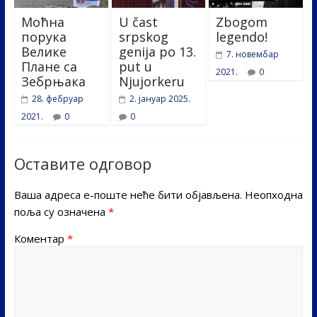
Моћна
U čast
Zbogom
порука
srpskog
legendo!
Велике
genija po 13.
7. новембар
Плане са
put u
2021.
0
Зебрњака
Njujorkeru
28. фебруар
2. јануар 2025.
2021.
0
0
Оставите одговор
Ваша адреса е-поште неће бити објављена.
Неопходна
поља су означена
*
Коментар
*