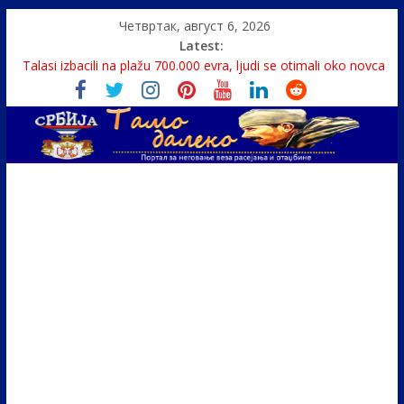
Четвртак, август 6, 2026
Latest:
Monasi spasili dete sa litice visoke 15 metara
Talasi izbacili na plažu 700.000 evra, ljudi se otimali oko novca
Srbin zaspao na Dunavu, reka ga odnela u Rumuniju
Politika i seks glavne teme srpskih medija
U Srbiji pola miliona migranata, 100 000 stranaca se zaposlilo