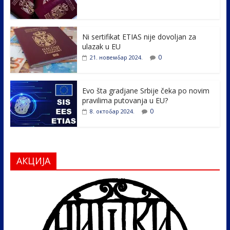
o
dI
o
n
k
Ni sertifikat ETIAS nije dovoljan za
ulazak u EU
0
21. новембар 2024.
Evo šta gradjane Srbije čeka po novim
pravilima putovanja u EU?
0
8. октобар 2024.
АКЦИЈА