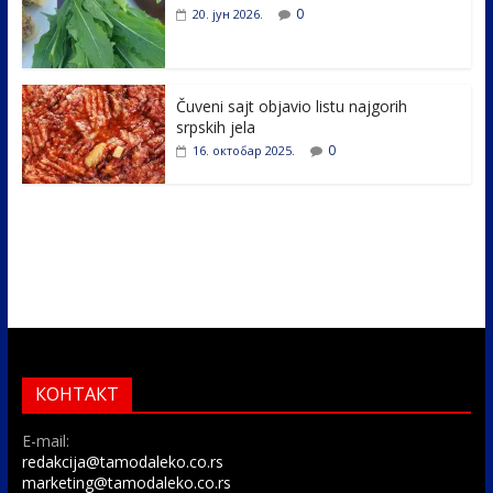
0
20. јун 2026.
Čuveni sajt objavio listu najgorih
srpskih jela
0
16. октобар 2025.
КОНТАКТ
E-mail:
redakcija@tamodaleko.co.rs
marketing@tamodaleko.co.rs