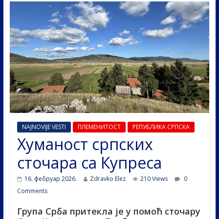
NAJNOVIJE VESTI
ПЛЕМЕНИТОСТ
РЕПУБЛИКА СРПСКА
Хуманост српских
сточара са Купреса
16. фебруар 2026.
Zdravko Elez
210 Views
0
Comments
Група Срба притекла је у помоћ сточару