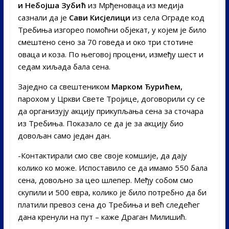
и Небојша Зубић
из Мрђеноваца из медија
сазнали да је
Сави Кисјелици
из села Ограде код
Требиња изгорео помоћни објекат, у којем је било
смештено сено за 70 говеда и око три стотине
оваца и коза. По његовој процени, између шест и
седам хиљада бала сена.
Заједно са свештеником
Марком Ђурићем,
парохом у Цркви Свете Тројице, договорили су се
да организују акцију прикупљања сена за сточара
из Требиња. Показало се да је за акцију био
довољан само један дан.
-Контактирали смо све своје комшије, да дају
колико ко може. Испоставило се да имамо 550 бала
сена, довољно за цео шлепер. Међу собом смо
скупили и 500 евра, колико је било потребно да би
платили превоз сена до Требиња и већ следећег
дана кренули на пут – каже Драган Милишић.