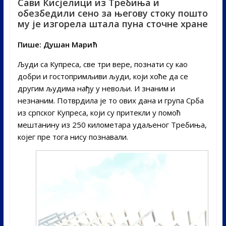
Сави Кисјелици из Требиња и
обезбедили сено за његову стоку пошто
му је изгорела штала пуна сточне хране
Пише: Душан Марић
Људи са Купреса, све три вере, познати су као
добри и гостопримљиви људи, који хоће да се
другим људима нађу у невољи. И знаним и
незнаним. Потврдила је то ових дана и група Срба
из српског Купреса, који су притекли у помоћ
мештанину из 250 километара удаљеног Требиња,
којег пре тога нису познавали.