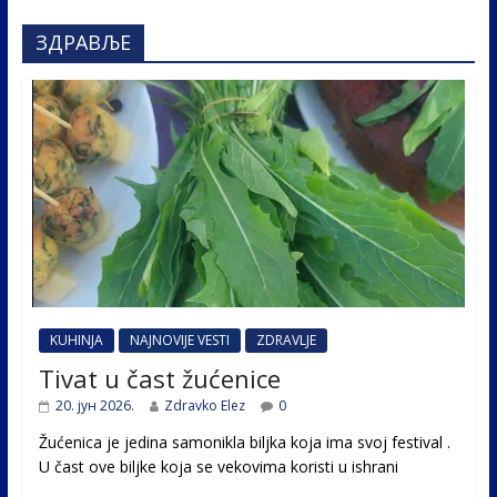
ЗДРАВЉЕ
KUHINJA
NAJNOVIJE VESTI
ZDRAVLJE
Tivat u čast žućenice
20. јун 2026.
Zdravko Elez
0
Žućenica je jedina samonikla biljka koja ima svoj festival .
U čast ovе biljke koja se vekovima koristi u ishrani