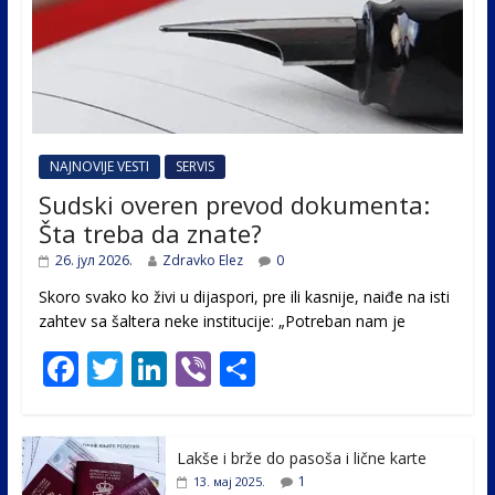
NAJNOVIJE VESTI
SERVIS
Sudski overen prevod dokumenta:
Šta treba da znate?
26. јул 2026.
Zdravko Elez
0
Skoro svako ko živi u dijaspori, pre ili kasnije, naiđe na isti
zahtev sa šaltera neke institucije: „Potreban nam je
F
T
Li
Vi
S
ac
w
n
b
h
e
itt
k
er
ar
Lakše i brže do pasoša i lične karte
b
er
e
e
1
13. мај 2025.