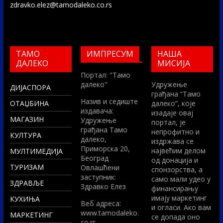
zdravko.elez@tamodaleko.co.rs
ТАМО
ИМПРЕСУМ
НАША
ДАЛЕКО
МИСИЈА
Портал: "Тамо
далеко"
Удружење
ДИЈАСПОРА
грађана “Тамо
Назив и седиште
ОТАЏБИНА
далеко”, које
издавача:
изадаје овај
МАГАЗИН
Удружење
портал, је
грађана Тамо
непрофитно и
КУЛТУРА
далеко,
издржава се
Приморска 20,
највећим делом
МУЛТИМЕДИЈА
Београд
од донација и
ТУРИЗАМ
Овлашћени
спонзорства, а
заступник:
само мали удео у
ЗДРАВЉЕ
Здравко Елез
финансирању
имају маркетинг
КУХИЊА
Вeб адреса:
и огласи. Ако вам
www.tamodaleko.
МАРКЕТИНГ
се допада оно
co.rs