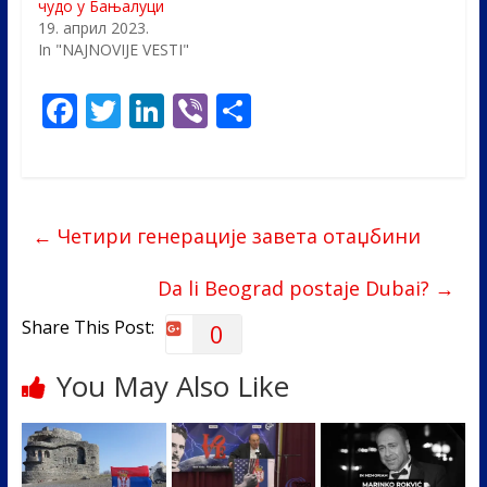
чудо у Бањалуци
19. април 2023.
In "NAJNOVIJE VESTI"
F
T
Li
Vi
S
ac
w
n
b
h
e
itt
k
er
ar
b
er
e
e
←
Четири генерације завета отаџбини
o
dI
o
n
Da li Beograd postaje Dubai?
→
k
Share This Post:
0
You May Also Like