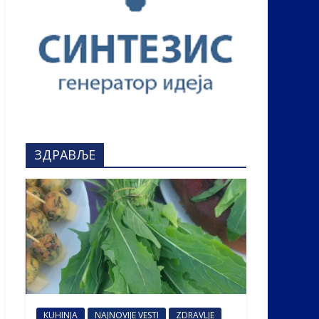
ЗДРАВЉЕ
KUHINJA
NAJNOVIJE VESTI
ZDRAVLJE