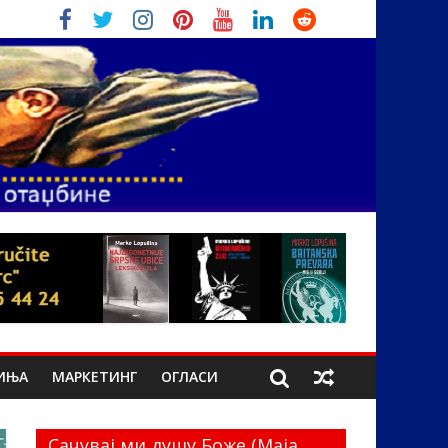
ИЊА
МАРКЕТИНГ
ОГЛАСИ
Сачувај ми душу Боже (Маја