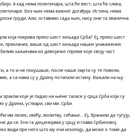
ијо. А кад нема политичара, шта ће вест, шта ће слика,
литичаре. Без њих нема важног догађаја. Истина, нема
српске груди. Али, оставимо сада њих, нису они та званична
дом која покрива преко шест хиљада Срба? Еј, преко шест
их, прекланих, више од шест хиљада наших унакажених
у белим хаљинама из девојачке спреме које своју част
ти, а то и не покушаше, после наше смрти су те повели,
аме, а са нама су у Дрину потапали истину. Ваљали на њу
 зраком који је падао на њене таласе у срца Срба који су
мо у Дрини, уствари, сви ми. Срби.
 им лелек, свећу, молитву, сећање… Еј, бранили да тугују,
не да се. Ено га деценијама у срцу и глави Србиновој.
неко види пре него што му очи ископају, да може о томе да