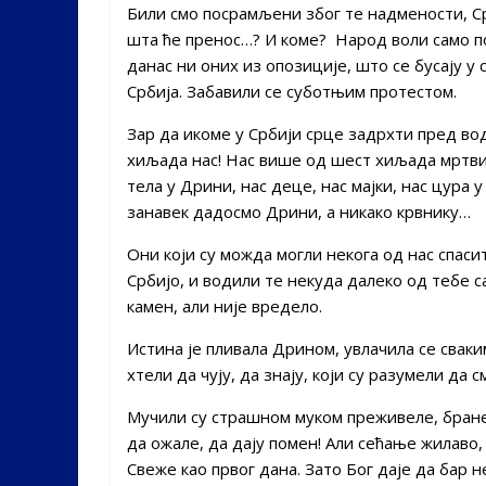
Били смо посрамљени због те надмености, Срб
шта ће пренос…? И коме? Народ воли само по
данас ни оних из опозиције, што се бусају у 
Србија. Забавили се суботњим протестом.
Зар да икоме у Србији срце задрхти пред во
хиљада нас! Нас више од шест хиљада мртв
тела у Дрини, нас деце, нас мајки, нас цура 
занавек дадосмо Дрини, а никако крвнику…
Они који су можда могли некога од нас спаси
Србијо, и водили те некуда далеко од тебе с
камен, али није вредело.
Истина је пливала Дрином, увлачила се сваким
хтели да чују, да знају, који су разумели да с
Мучили су страшном муком преживеле, бранећи
да ожале, да дају помен! Али сећање жилаво, 
Свеже као првог дана. Зато Бог даје да бар 