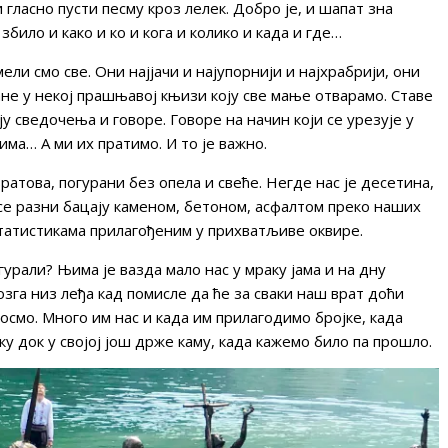
и гласно пусти песму кроз лелек. Добро је, и шапат зна
било и како и ко и кога и колико и када и где…
ли смо све. Они најјачи и најупорнији и најхрабрији, они
ане у некој прашњавој књизи коју све мање отварамо. Ставе
ју сведочења и говоре. Говоре на начин који се урезује у
има… А ми их пратимо. И то је важно.
ратова, погурани без опела и свеће. Негде нас је десетина,
се разни бацају каменом, бетоном, асфалтом преко наших
статистикама прилагођеним у прихватљиве оквире.
урали? Њима је вазда мало нас у мраку јама и на дну
озга низ леђа кад помисле да ће за сваки наш врат доћи
космо. Много им нас и када им прилагодимо бројке, када
у док у својој још држе каму, када кажемо било па прошло.