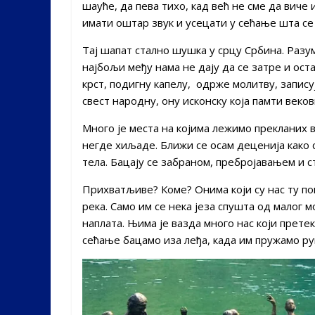
шауће, да пева тихо, кад већ не сме да виче 
имати оштар звук и усецати у сећање шта се з
Тај шапат стално шушка у срцу Србина. Разуме
најбољи међу нама не дају да се затре и ост
крст, подигну капелу, одрже молитву, запису
свест народну, ону исконску која памти веков
Много је места на којима лежимо прекланих в
негде хиљаде. Ближи се осам деценија како 
тела. Бацају се забраном, пребројавањем и 
Прихватљиве? Коме? Онима који су нас ту пог
река. Само им се нека језа спушта од малог м
наплата. Њима је вазда много нас који прете
сећање бацамо иза леђа, када им пружамо рук