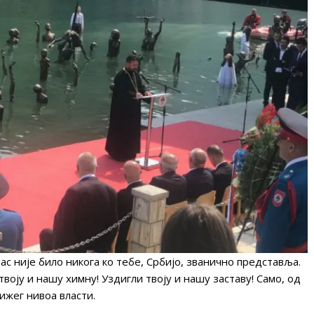
ас није било никога ко тебе, Србијо, званично представља.
 твоју и нашу химну! Уздигли твоју и нашу заставу! Само, од
нижег нивоа власти.