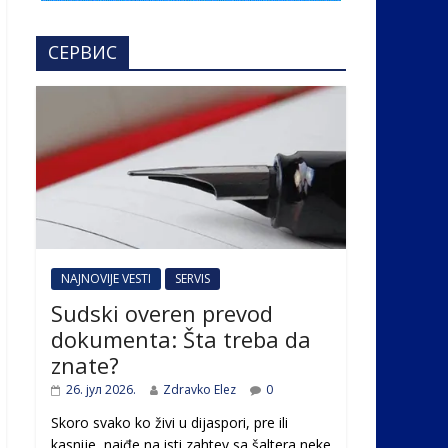
СЕРВИС
NAJNOVIJE VESTI
SERVIS
Sudski overen prevod
dokumenta: Šta treba da
znate?
26. јул 2026.
Zdravko Elez
0
Skoro svako ko živi u dijaspori, pre ili
kasnije, naiđe na isti zahtev sa šaltera neke