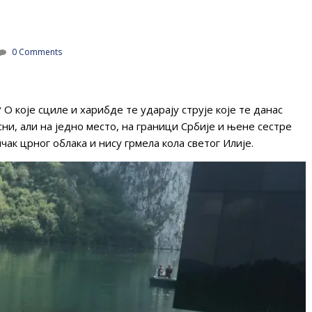
0 Comments
 О које сциле и харибде те ударају струје које те данас
ни, али на једно место, на граници Србије и њене сестре
јичак црног облака и нису грмела кола светог Илије.