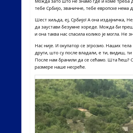
Можда зато што не знамо где и коме треба да
тебе Србијо, званичне, тебе европске нема 
Шест хиљда, еј, Србијо! А она издајничка, Не
да заустави безумне хореде. Можда би прешл
и она таква нас спасила колико је могла. Не зн
Нас није. И окупатор се згрозио. Наших тел
други, што су после владали, е ти, видиш, ти
После нам бранили да се сећамо. Шта ћеш? С
размере наше несреће.