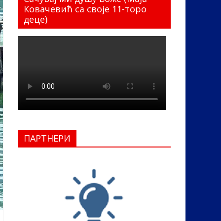
Ковачевић са своје 11-торо
деце)
ПАРТНЕРИ