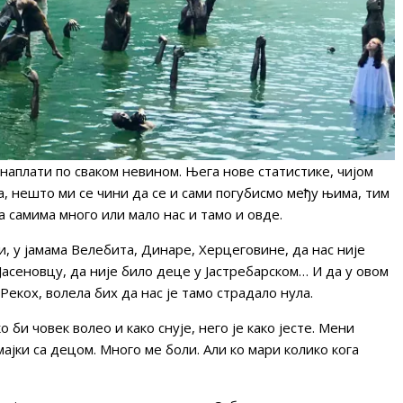
е наплати по сваком невином. Њега нове статистике, чијом
, нешто ми се чини да се и сами погубисмо међу њима, тим
а самима много или мало нас и тамо и овде.
ви, у јамама Велебита, Динаре, Херцеговине, да нас није
Јасеновцу, да није било деце у Јастребарском… И да у овом
Рекох, волела бих да нас је тамо страдало нула.
 би човек волео и како снује, него је како јесте. Мени
ајки са децом. Много ме боли. Али ко мари колико кога