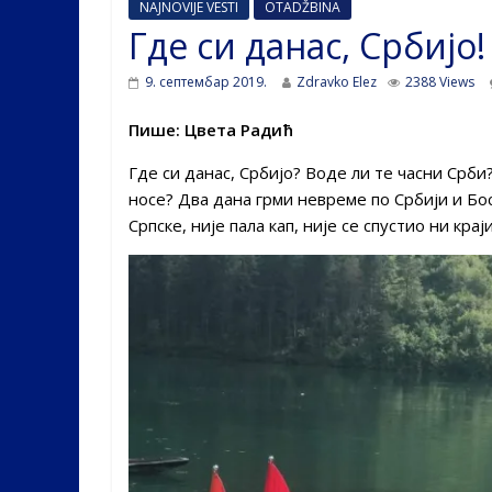
NAJNOVIJE VESTI
OTADŽBINA
Где си данас, Србијо!
9. септембар 2019.
Zdravko Elez
2388 Views
Пише: Цвета Радић
Где си данас, Србијо? Воде ли те часни Срби?
носе? Два дана грми невреме по Србији и Бос
Српске, није пала кап, није се спустио ни кра