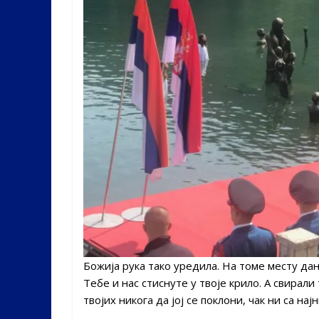
Божија рука тако уредила. На томе месту дан
Тебе и нас стиснуте у твоје крило. А свирали
твојих никога да јој се поклони, чак ни са нај