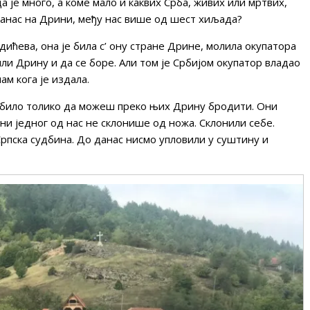
 је много, а коме мало и каквих Срба, живих или мртвих,
данас на Дрини, међу нас више од шест хиљада?
дићева, она је била с’ ону стране Дрине, молила окупатора
и Дрину и да се боре. Али том је Србијом окупатор владао
ам кога је издала.
а било толико да можеш преко њих Дрину бродити. Они
 ни једног од нас не склонише од ножа. Склонили себе.
рпска судбина. До данас нисмо упловили у суштину и