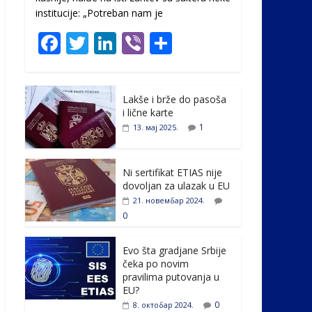
institucije: „Potreban nam je
F
T
Li
Vi
S
ac
w
n
b
h
e
itt
k
er
ar
Lakše i brže do pasoša
b
er
e
e
i lične karte
o
dI
1
13. мај 2025.
o
n
k
Ni sertifikat ETIAS nije
dovoljan za ulazak u EU
21. новембар 2024.
0
Evo šta gradjane Srbije
čeka po novim
pravilima putovanja u
EU?
0
8. октобар 2024.