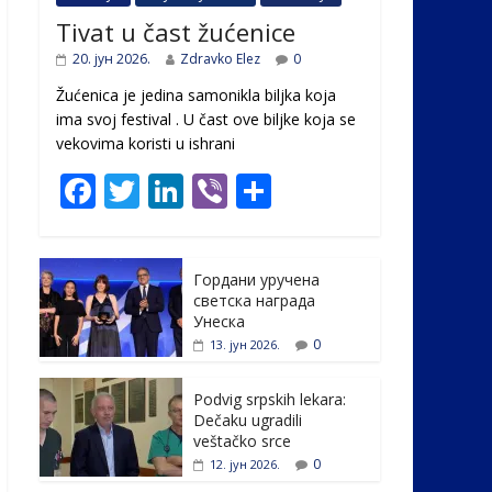
Tivat u čast žućenice
20. јун 2026.
Zdravko Elez
0
Žućenica je jedina samonikla biljka koja
ima svoj festival . U čast ovе biljke koja se
vekovima koristi u ishrani
F
T
Li
Vi
S
ac
w
n
b
h
e
itt
k
er
ar
Гордани уручена
b
er
e
e
светска награда
o
dI
Унеска
0
13. јун 2026.
o
n
k
Podvig srpskih lekara:
Dečaku ugradili
veštačko srce
0
12. јун 2026.