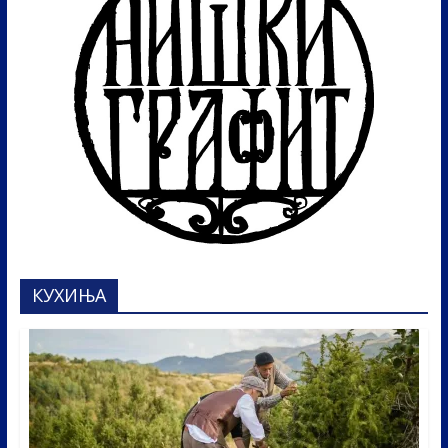
КУХИЊА