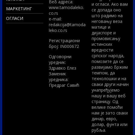
Вeб адреса:
и огласи. Ако вам
www.tamodaleko.
МАРКЕТИНГ
се допада оно
co.rs
што радимо на
ОГЛАСИ
e-mail:
неговању веза
redakcija@tamoda
матице и
leko.co.rs
дијаспоре и
промовисању
Регистрациони
истинских
број: IN000672
вредности
српског народа,
Одговорни
помозите да се
уредник:
развијамо бржим
Здравко Елез
темпом, да
Заменик
технолошки и на
уредника:
сваки други начин
Предраг Савић
унапређујемо
нашу и вашу веб
страницу. Од
велике помоћи
нам је зато сваки
динар, евро,
долар, фунта или
рубља.