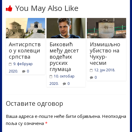
You May Also Like
Антисрпств
Биковић
Измишљно
о у колевци
међу десет
убиство на
српства
водећих
Чукур-
руских
чесми
9. фебруар
глумаца
12. јун 2018.
2020.
0
10. октобар
0
2020.
0
Оставите одговор
Ваша адреса е-поште неће бити објављена.
Неопходна
поља су означена
*