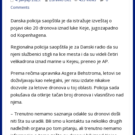
Comments
Danska policija saopštila je da istražuje izveštaj o
pojavi oko 20 dronova iznad luke Keje, jugozapadno
od Kopenhagena.
Regionalna policija saopštila je za Danski radio da su
njeni službenici stigli na lice mesta i da su videli četiri
velikadrona iznad marine u Kejeu, preneo je AP.
Prema rečima upravnika Asgera Behstroma, letovi se
doživljavaju kao nelegalni, jer nisu izdate nikakve
dozvole za letove dronova u toj oblasti. Policija sada
pokušava da otkrije tačan broj dronova i vlasništvo nad
njima.
– Trenutno nemamo saznanja odakle su dronovi došli
niti šta su uradili. Bili smo u kontaktu sa nekoliko drugih
nadležnih organa po tom pitanju, ali trenutno nemamo