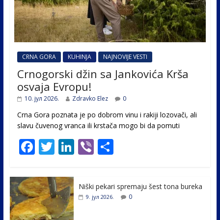
CRNA GORA
KUHINJA
NAJNOVIJE VESTI
Crnogorski džin sa Jankovića Krša
osvaja Evropu!
10. јул 2026.
Zdravko Elez
0
Crna Gora poznata je po dobrom vinu i rakiji lozovači, ali
slavu čuvenog vranca ili krstača mogo bi da pomuti
F
T
Li
Vi
S
ac
w
n
b
h
e
itt
k
er
ar
Niški pekari spremaju šest tona bureka
b
er
e
e
0
9. јул 2026.
o
dI