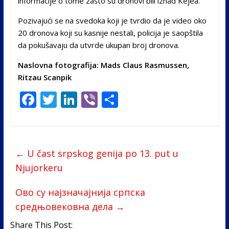
informacije o tome zašto su dronovi bili iznad Kejea.
Pozivajući se na svedoka koji je tvrdio da je video oko
20 dronova koji su kasnije nestali, policija je saopštila
da pokušavaju da utvrde ukupan broj dronova.
Naslovna fotografija: Mads Claus Rasmussen,
Ritzau Scanpik
F
T
Li
Vi
S
ac
w
n
b
h
e
itt
k
er
ar
b
er
e
e
←
U čast srpskog genija po 13. put u
o
dI
Njujorkeru
o
n
Ово су најзначајнија српска
k
средњовековна дела
→
Share This Post: