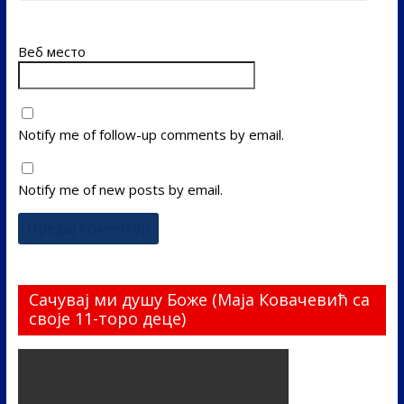
Веб место
Notify me of follow-up comments by email.
Notify me of new posts by email.
Сачувај ми душу Боже (Маја Ковачевић са
своје 11-торо деце)