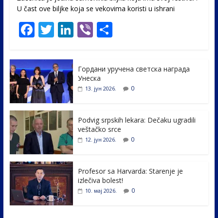
U čast ovе biljke koja se vekovima koristi u ishrani
F
T
Li
Vi
S
ac
w
n
b
h
e
itt
k
er
ar
Гордани уручена светска награда
b
er
e
e
Унеска
o
dI
0
13. јун 2026.
o
n
k
Podvig srpskih lekara: Dečaku ugradili
veštačko srce
0
12. јун 2026.
Profesor sa Harvarda: Starenje je
izlečiva bolest!
0
10. мај 2026.