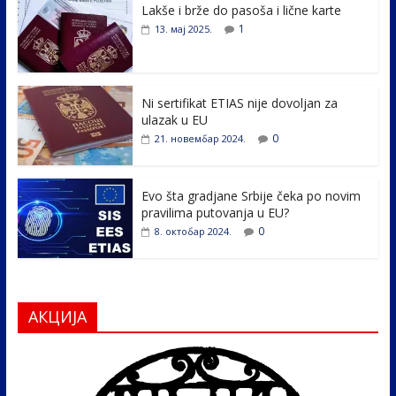
Lakše i brže do pasoša i lične karte
b
er
e
e
1
13. мај 2025.
o
dI
o
n
k
Ni sertifikat ETIAS nije dovoljan za
ulazak u EU
0
21. новембар 2024.
Evo šta gradjane Srbije čeka po novim
pravilima putovanja u EU?
0
8. октобар 2024.
АКЦИЈА