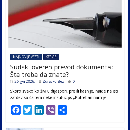
NAJNOVIJE VESTI
SERVIS
Sudski overen prevod dokumenta:
Šta treba da znate?
26. јул 2026.
Zdravko Elez
0
Skoro svako ko živi u dijaspori, pre ili kasnije, naiđe na isti
zahtev sa šaltera neke institucije: „Potreban nam je
F
T
Li
Vi
S
ac
w
n
b
h
e
itt
k
er
ar