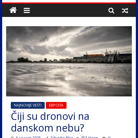
NAJNOVIJE VESTI
ЕВРОПА
Čiji su dronovi na
danskom nebu?
4. јануар 2025.
Zdravko Elez
453 Views
0