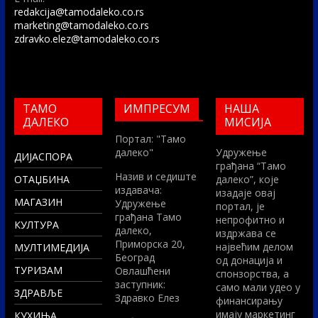
redakcija@tamodaleko.co.rs
marketing@tamodaleko.co.rs
zdravko.elez@tamodaleko.co.rs
ТАМО
ИМПРЕСУМ
НАША
ДАЛЕКО
МИСИЈА
Портал: "Тамо
далеко"
Удружење
ДИЈАСПОРА
грађана “Тамо
Назив и седиште
ОТАЏБИНА
далеко”, које
издавача:
изадаје овај
МАГАЗИН
Удружење
портал, је
грађана Тамо
непрофитно и
КУЛТУРА
далеко,
издржава се
Приморска 20,
највећим делом
МУЛТИМЕДИЈА
Београд
од донација и
ТУРИЗАМ
Овлашћени
спонзорства, а
заступник:
само мали удео у
ЗДРАВЉЕ
Здравко Елез
финансирању
имају маркетинг
КУХИЊА