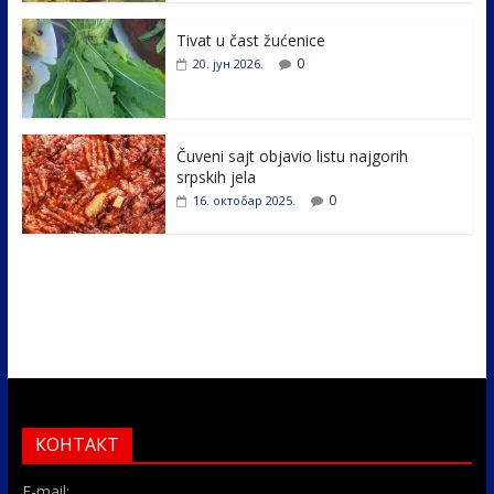
o
n
k
Tivat u čast žućenice
0
20. јун 2026.
Čuveni sajt objavio listu najgorih
srpskih jela
0
16. октобар 2025.
КОНТАКТ
E-mail: