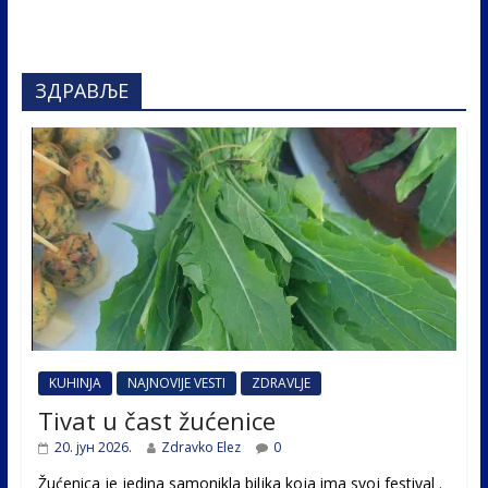
ЗДРАВЉЕ
KUHINJA
NAJNOVIJE VESTI
ZDRAVLJE
Tivat u čast žućenice
20. јун 2026.
Zdravko Elez
0
Žućenica je jedina samonikla biljka koja ima svoj festival .