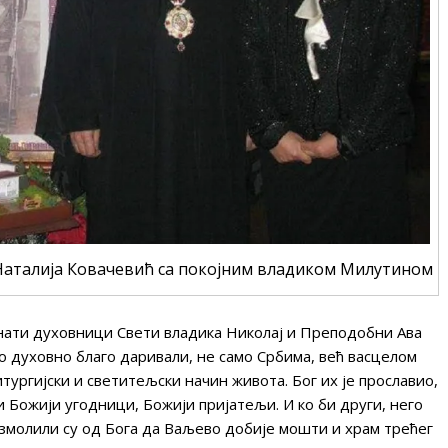
 Наталија Ковачевић са покојним владиком Милутином
ознати духовници Свети владика Николај и Преподобни Ава
о духовно благо даривали, не само Србима, већ васцелом
итургијски и светитељски начин живота. Бог их је прославио,
ли Божији угодници, Божији пријатељи. И ко би други, него
змолили су од Бога да Ваљево добије мошти и храм трећег