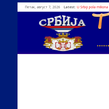
Петак, август 7, 2026
Latest:
U Srbiji pola milion
Како је „Господар
Čije je pravo na istin
Srbin zaspao na Dun
Politika i seks glav