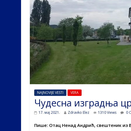
NAJNOVIJE VESTI
VERA
Чудесна изградња цр
17. мај 2021.
Zdravko Elez
1310 Views
0 
Пише: Отац Ненад Андрић, свештеник из 