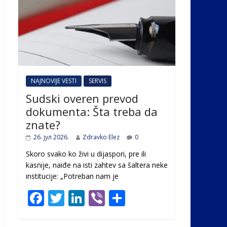
NAJNOVIJE VESTI
SERVIS
Sudski overen prevod
dokumenta: Šta treba da
znate?
26. јул 2026.
Zdravko Elez
0
Skoro svako ko živi u dijaspori, pre ili
kasnije, naiđe na isti zahtev sa šaltera neke
institucije: „Potreban nam je
F
T
Li
Vi
S
ac
w
n
b
h