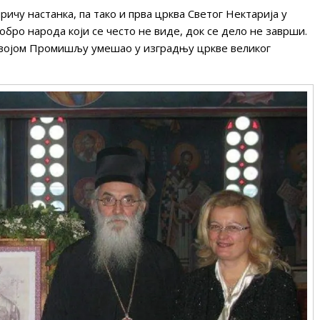
ричу настанка, па тако и прва црква Светог Нектарија у
добро народа који се често не виде, док се дело не заврши.
г својом Промишљу умешао у изградњу цркве великог