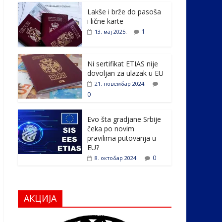
e
itt
k
er
ar
Lakše i brže do pasoša
b
er
e
e
i lične karte
o
dI
1
13. мај 2025.
o
n
k
Ni sertifikat ETIAS nije
dovoljan za ulazak u EU
21. новембар 2024.
0
Evo šta gradjane Srbije
čeka po novim
pravilima putovanja u
EU?
0
8. октобар 2024.
АКЦИЈА