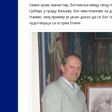
Сваки храм, манастир, богомоља имају своју п
Србији, у граду Ваљеву. Бог има планове за 
Наиме, овај пример је јасан доказ да се Бо
чудотворца са острва Егине.