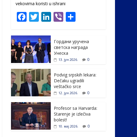
vekovima koristi u ishrani
F
T
Li
Vi
S
ac
w
n
b
h
e
itt
k
er
ar
Гордани уручена
b
er
e
e
светска награда
o
dI
Унеска
0
13. јун 2026.
o
n
k
Podvig srpskih lekara:
Dečaku ugradili
veštačko srce
0
12. јун 2026.
Profesor sa Harvarda:
Starenje je izlečiva
bolest!
0
10. мај 2026.