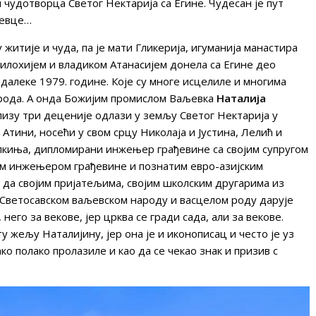
 чудотворца Светог Нектарија са Егине. Чудесан је пут
љевце…
 житије и чуда, па је мати Гликерија, игуманија манастира
илохијем и владиком Атанасијем донела са Егине део
далеке 1979. године. Које су многе исцелиле и многима
орода. А онда Божијим промислом Ваљевка
Наталија
близу три деценије одлази у земљу Светог Нектарија у
Атини, носећи у свом срцу Николаја и Јустина, Лелић и
рпкиња, дипломирани инжењер грађевине са својим супругом
м инжењером грађевине и познатим евро-азијским
у да својим пријатељима, својим школским другарима из
 Светосавском ваљевском народу и васцелом роду дарује
него за векове, јер црква се гради сада, али за векове.
ту жељу Наталијину, јер она је и иконописац и често је уз
о полако пролазиле и као да се чекао знак и призив с