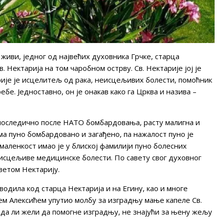
 живи, једног од највећих духовника Грчке, старца
 Нектарија на том чаробном острву. Св. Нектарије јој је
ије је исцелитељ од рака, неисцељивих болести, помоћник
бе. Једноставно, он је онакав како га Црква и назива –
 последично после НАТО бомбардовања, расту малигна и
а пуно бомбардовано и загађено, па нажалост пуно је
маленкост имао је у блиској фамилији пуно болесних
еисцељиве медицинске болести. По савету свог духовног
ветом Нектарију.
 водила код старца Нектарија и на Егину, као и многе
цем Алексићем упутио молбу за изградњу мање капеле Св.
у да ли жели да помогне изградњу, не знајући за њену жељу