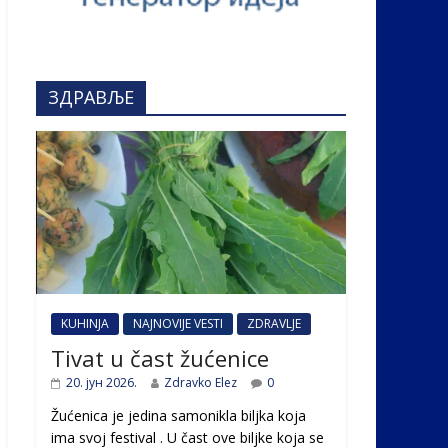
ЗДРАВЉЕ
KUHINJA
NAJNOVIJE VESTI
ZDRAVLJE
Tivat u čast žućenice
20. јун 2026.
Zdravko Elez
0
Žućenica je jedina samonikla biljka koja
ima svoj festival . U čast ovе biljke koja se