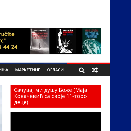
ИЊА
МАРКЕТИНГ
ОГЛАСИ
Сачувај ми душу Боже (Маја
Ковачевић са своје 11-торо
деце)
Прегледач
видео
записа