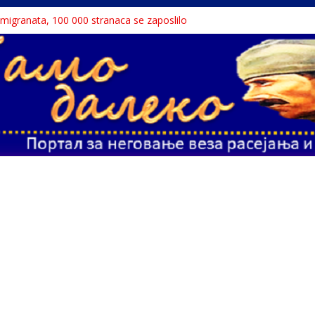
a migranata, 100 000 stranaca se zaposlilo
 књига“ проглашен народним непријатељем
u o Nikoli Tesli?
avu, reka ga odnela u Rumuniju
ne teme srpskih medija