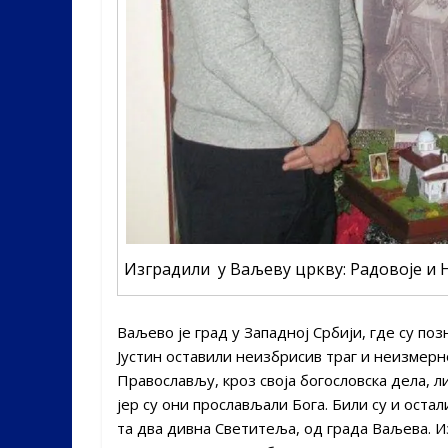
Изградили у Ваљеву цркву: Радовоје и
Ваљево је град у Западној Србији, где су п
Јустин оставили неизбрисив траг и неизмерн
Православљу, кроз своја богословска дела, л
јер су они прослављали Бога. Били су и оста
та два дивна Светитеља, од града Ваљева. И