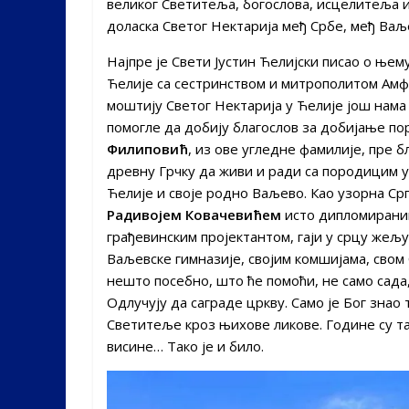
великог Светитеља, богослова, исцелитеља и
доласка Светог Нектарија међ Србе, међ Ва
Најпре је Свети Јустин Ћелијски писао о њему
Ћелије са сестринством и митрополитом Амф
моштију Светог Нектарија у Ћелије још нама 
помогле да добију благослов за добијање п
Филиповић
, из ове угледне фамилије, пре 
древну Грчку да живи и ради са породицим у 
Ћелије и своје родно Ваљево. Као узорна С
Радивојем Ковачевићем
исто дипломирани
грађевинским пројектантом, гаји у срцу жељ
Ваљевске гимназије, својим комшијама, свом
нешто посебно, што ће помоћи, не само сада, 
Одлучују да саграде цркву. Само је Бог знао 
Светитеље кроз њихове ликове. Године су так
висине… Тако је и било.