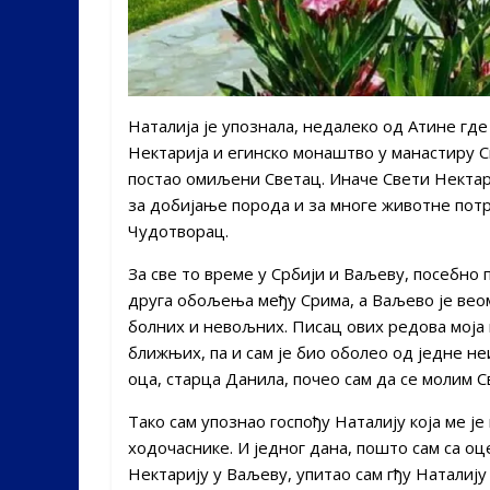
Наталија је упознала, недалеко од Атине где
Нектарија и егинско монаштво у манастиру Св.
постао омиљени Светац. Иначе Свети Нектар
за добијање порода и за многе животне потре
Чудотворац.
За све то време у Србији и Ваљеву, посебно
друга обољења међу Срима, а Ваљево је веом
болних и невољних. Писац ових редова моја 
ближњих, па и сам је био оболео од једне н
оца, старца Данила, почео сам да се молим С
Тако сам упознао госпођу Наталију која ме је
ходочаснике. И једног дана, пошто сам са о
Нектарију у Ваљеву, упитао сам гђу Наталиј