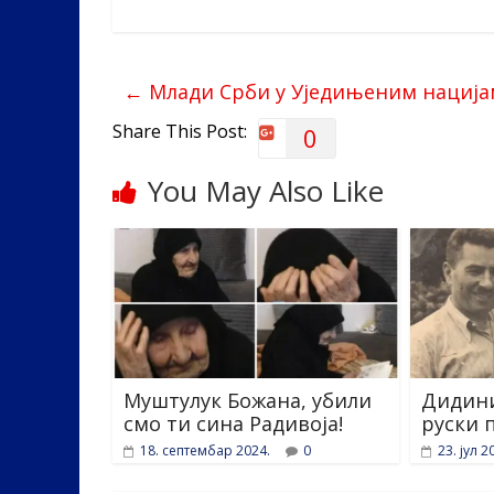
e
itt
k
er
ar
b
er
e
e
←
Млади Срби у Уједињеним нација
o
dI
o
n
Share This Post:
0
k
You May Also Like
Муштулук Божана, убили
Дидини
смо ти сина Радивоја!
руски 
18. септембар 2024.
0
23. јул 2