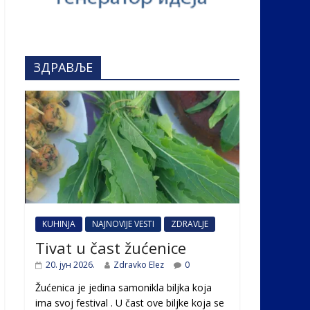
ЗДРАВЉЕ
KUHINJA
NAJNOVIJE VESTI
ZDRAVLJE
Tivat u čast žućenice
20. јун 2026.
Zdravko Elez
0
Žućenica je jedina samonikla biljka koja
ima svoj festival . U čast ovе biljke koja se