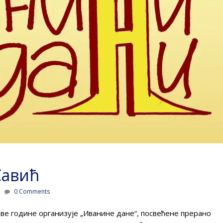
Савић
0 Comments
ове године организује „Иванине дане“, посвећене прерано