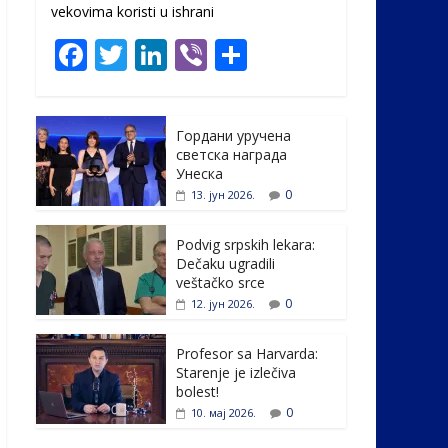
vekovima koristi u ishrani
F
T
Li
Vi
S
ac
w
n
b
h
e
itt
k
er
ar
Гордани уручена
b
er
e
e
светска награда
o
dI
Унеска
0
13. јун 2026.
o
n
k
Podvig srpskih lekara:
Dečaku ugradili
veštačko srce
0
12. јун 2026.
Profesor sa Harvarda:
Starenje je izlečiva
bolest!
0
10. мај 2026.