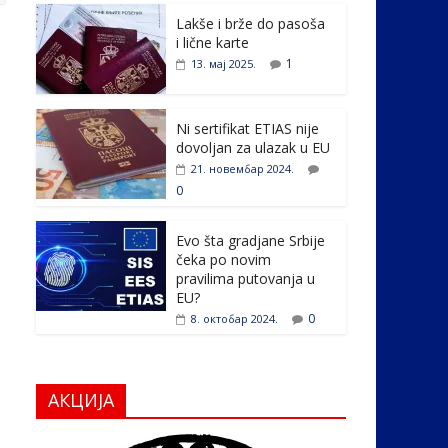
e
itt
k
er
ar
Lakše i brže do pasoša
b
er
e
e
i lične karte
o
dI
1
13. мај 2025.
o
n
k
Ni sertifikat ETIAS nije
dovoljan za ulazak u EU
21. новембар 2024.
0
Evo šta gradjane Srbije
čeka po novim
pravilima putovanja u
EU?
0
8. октобар 2024.
АКЦИЈА