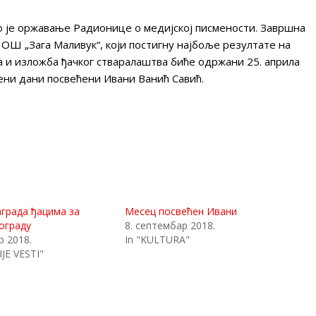
 је оржавање Радионице о медијској писмености. Завршна
 ОШ „Зага Маливук“, који постигну најбоље резултате на
 и изложба ђачког стваралаштва биће одржани 25. априла
ени дани посвећени Ивани Ванић Савић.
града ђацима за
Месец посвећен Ивани
ограду
8. септембар 2018.
р 2018.
In "KULTURA"
JE VESTI"