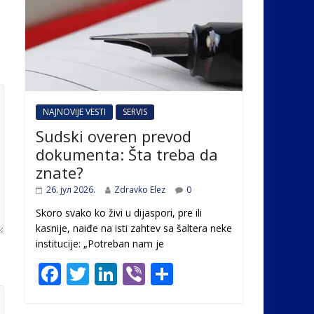
NAJNOVIJE VESTI
SERVIS
Sudski overen prevod
dokumenta: Šta treba da
znate?
26. јул 2026.
Zdravko Elez
0
Skoro svako ko živi u dijaspori, pre ili
kasnije, naiđe na isti zahtev sa šaltera neke
institucije: „Potreban nam je
F
T
Li
Vi
S
ac
w
n
b
h