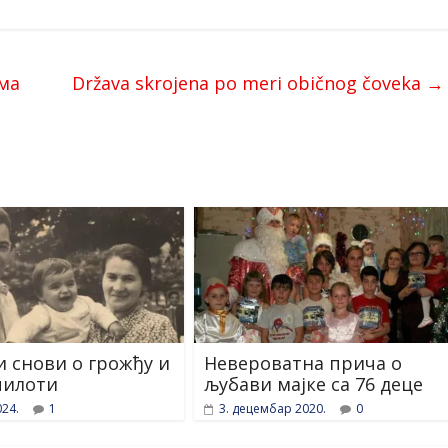
ма
Država skrojena po meri običnog čoveka
→
 снови о грожђу и
Невероватна прича о
пилоти
љубави мајке са 76 деце
024.
1
3. децембар 2020.
0