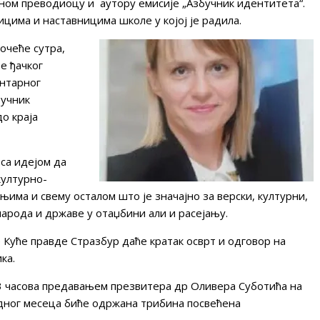
сном преводиоцу и аутору емисије „Азбучник идентитета“.
ицима и наставницима школе у којој је радила.
очеће сутра,
е ђачког
ентарног
бучник
до краја
 са идејом да
културно-
има и свему осталом што је значајно за верски, културни,
арода и државе у отаџбини али и расејању.
 Куће правде Стразбур даће кратак осврт и одговор на
ка.
13 часова предавањем презвитера др Оливера Суботића на
едног месеца биће одржана трибина посвећена