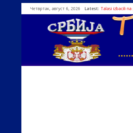
Четвртак, август 6, 2026
Latest:
Talasi izbacili n
Srbin zaspao na
Politika i seks g
U Srbiji pola mi
Monasi spasili de