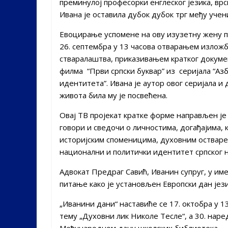
преминулој професорки енглеског језика, вр
Ивана је оставила дубок дубок трг међу учен
Евоцирање успомене на ову изузетну жену п
26. септембра у 13 часова отварањем изложб
стваралаштва, приказивањем кратког докум
филма “Први српски буквар” из серијала “Аз
идентитета”. Ивана је аутор овог серијала и 
живота била му је посвећена.
Овај ТВ пројекат кратке форме направљен је
говори и сведочи о личностима, догађајима, 
историјским споменицима, духовним остварењ
национални и политички идентитет српског н
Адвокат Предраг Савић, Иванин супруг, у име
питање како је установљен Европски дан јези
„Иванини дани“ наставиће се 17. октобра у 
тему „Духовни лик Николе Тесле“, а 30. нар
Међународном дану школских библиотека.