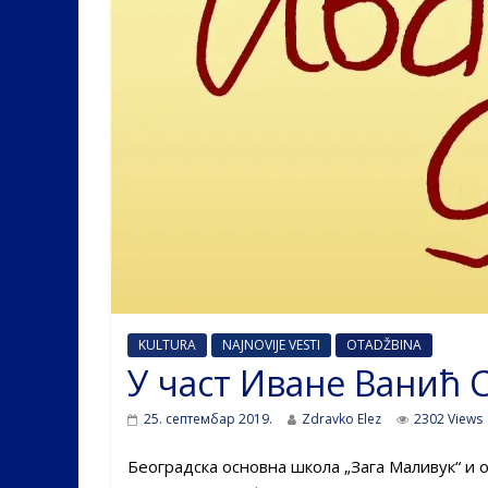
KULTURA
NAJNOVIJE VESTI
OTADŽBINA
У част Иване Ванић 
25. септембар 2019.
Zdravko Elez
2302 Views
Београдска основна школа „Зага Маливук“ и 