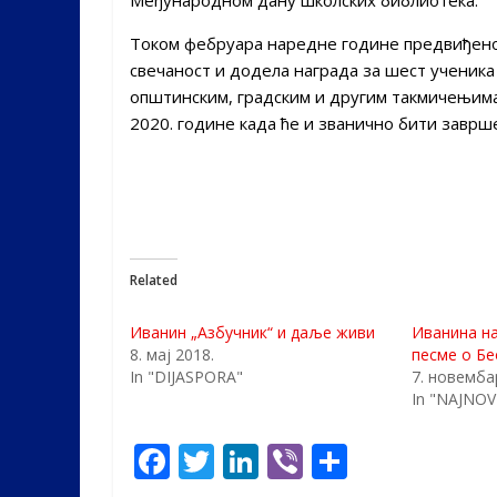
Током фебруара наредне године предвиђено
свечаност и додела награда за шест ученика
општинским, градским и другим такмичењима
2020. године када ће и званично бити заврш
Related
Иванин „Азбучник“ и даље живи
Иванина на
8. мај 2018.
песме о Бе
In "DIJASPORA"
7. новемба
In "NAJNOVI
F
T
Li
Vi
S
ac
w
n
b
h