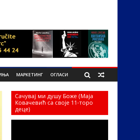
ИЊА
МАРКЕТИНГ
ОГЛАСИ
Сачувај ми душу Боже (Маја
Ковачевић са своје 11-торо
деце)
Прегледач
видео
записа