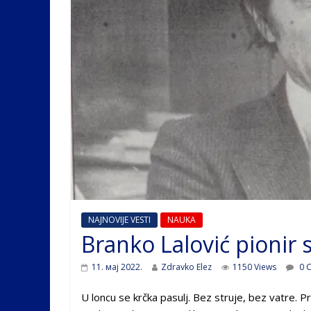
NAJNOVIJE VESTI
NAUKA
Branko Lalović pionir s
11. мај 2022.
Zdravko Elez
1150 Views
0 
U loncu se krčka pasulj. Bez struje, bez vatre. Pr