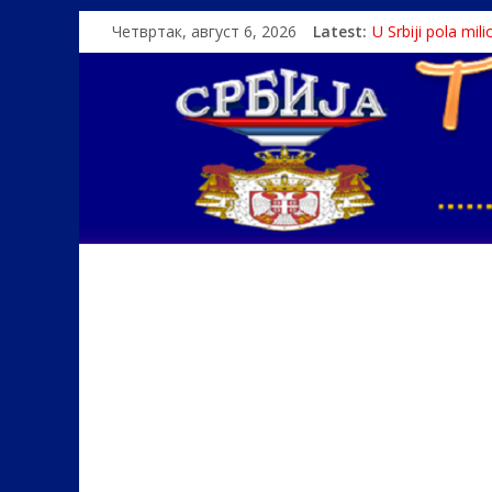
Четвртак, август 6, 2026
Latest:
U Srbiji pola mi
Како је „Госпо
Čije je pravo na i
Srbin zaspao na
Politika i seks g