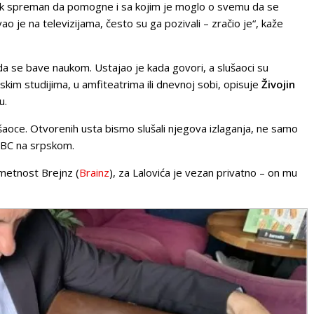
vek spreman da pomogne i sa kojim je moglo o svemu da se
ao je na televizijama, često su ga pozivali – zračio je“, kaže
da se bave naukom. Ustajao je kada govori, a slušaoci su
ijskim studijima, u amfiteatrima ili dnevnoj sobi, opisuje
Živojin
u.
šaoce. Otvorenih usta bismo slušali njegova izlaganja, ne samo
 BBC na srpskom.
umetnost Brejnz (
Brainz
), za Lalovića je vezan privatno – on mu