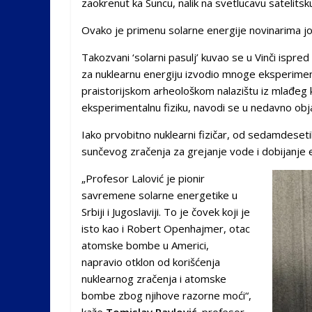
zaokrenut ka Suncu, nalik na svetlucavu satelitsku
Ovako je primenu solarne energije novinarima jo
Takozvani ‘solarni pasulj’ kuvao se u Vinči ispre
za nuklearnu energiju izvodio mnoge eksperim
praistorijskom arheološkom nalazištu iz mlađeg k
eksperimentalnu fiziku, navodi se u nedavno obja
Iako prvobitno nuklearni fizičar, od sedamdeseti
sunčevog zračenja za grejanje vode i dobijanje e
„Profesor Lalović je pionir
savremene solarne energetike u
Srbiji i Jugoslaviji. To je čovek koji je
isto kao i Robert Openhajmer, otac
atomske bombe u Americi,
napravio otklon od korišćenja
nuklearnog zračenja i atomske
bombe zbog njihove razorne moći“,
kaže
Tomislav Pavlović
, profesor