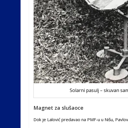
Solarni pasulj – skuvan sam
Magnet za slušaoce
Dok je Lalović predavao na PMF-u u Nišu, Pavlov