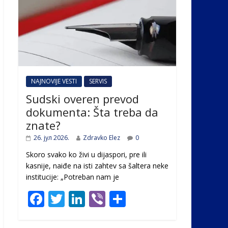
NAJNOVIJE VESTI
SERVIS
Sudski overen prevod
dokumenta: Šta treba da
znate?
26. јул 2026.
Zdravko Elez
0
Skoro svako ko živi u dijaspori, pre ili
kasnije, naiđe na isti zahtev sa šaltera neke
institucije: „Potreban nam je
F
T
Li
Vi
S
ac
w
n
b
h