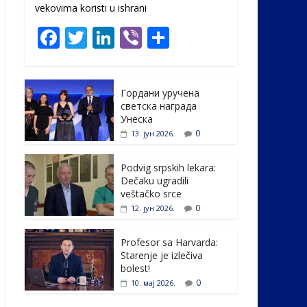
vekovima koristi u ishrani
F
T
Li
Vi
S
ac
w
n
b
h
e
itt
k
er
ar
Гордани уручена
b
er
e
e
светска награда
o
dI
Унеска
0
13. јун 2026.
o
n
k
Podvig srpskih lekara:
Dečaku ugradili
veštačko srce
0
12. јун 2026.
Profesor sa Harvarda:
Starenje je izlečiva
bolest!
0
10. мај 2026.