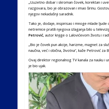
„Izuzetno dobar i skroman čovek, korektan i u
razgovara, bio je obrazovan i imao širinu. Gostov
njegov nekadašnji saradnik.
Tako je, dodaje, inspirisao i mnoge mlade ljude 
netremice pratili njegova izlaganja bilo u televiz
Petrović
, autor knjige o Lalovićevom životu i rad
„Bio je čovek pun akcije, harizme, magnet za slu
naučna, već i obična, životna“, kaže Petrović za
Ovaj direktor regionalnog TV kanala za nauku i 
je bio ujak.