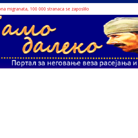
liona migranata, 100 000 stranaca se zaposlilo
дар књига“ проглашен народним непријатељем
stinu o Nikoli Tesli?
 Dunavu, reka ga odnela u Rumuniju
lavne teme srpskih medija