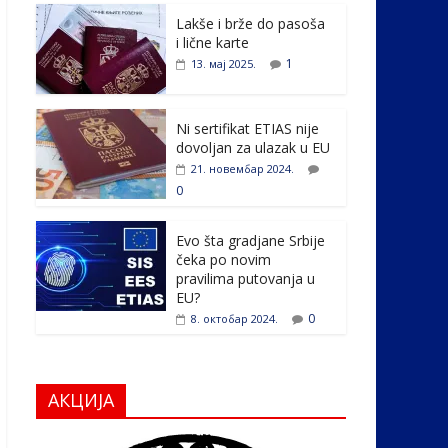
e
itt
k
er
ar
Lakše i brže do pasoša
b
er
e
e
i lične karte
o
dI
1
13. мај 2025.
o
n
k
Ni sertifikat ETIAS nije
dovoljan za ulazak u EU
21. новембар 2024.
0
Evo šta gradjane Srbije
čeka po novim
pravilima putovanja u
EU?
0
8. октобар 2024.
АКЦИЈА