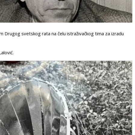
okom Drugog svetskog rata na čelu istraživačkog tima za izradu
alović.