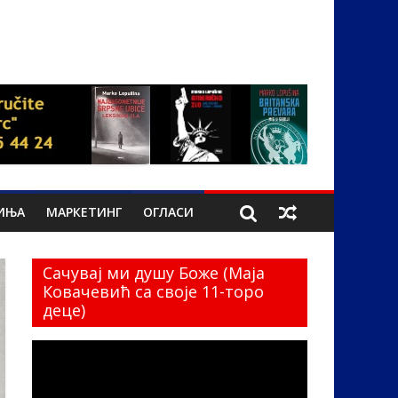
ИЊА
МАРКЕТИНГ
ОГЛАСИ
Сачувај ми душу Боже (Маја
Ковачевић са своје 11-торо
деце)
Прегледач
видео
записа