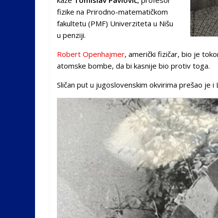
fizike na Prirodno-matematičkom
fakultetu (PMF) Univerziteta u Nišu
u penziji.
Robert Openhajmer
, američki fizičar, bio je t
atomske bombe, da bi kasnije bio protiv toga.
Sličan put u jugoslovenskim okvirima prešao je i L