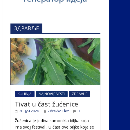
ЗДРАВЉЕ
KUHINJA
NAJNOVIJE VESTI
ZDRAVLJE
Tivat u čast žućenice
20. јун 2026.
Zdravko Elez
0
Žućenica je jedina samonikla biljka koja
ima svoj festival . U čast ovе biljke koja se