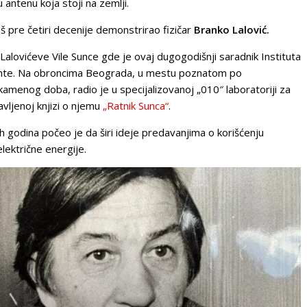
 antenu koja stoji na zemlji.
š pre četiri decenije demonstrirao fizičar
Branko Lalović.
d Lalovićeve Vile Sunce gde je ovaj dugogodišnji saradnik Instituta
ente. Na obroncima Beograda, u mestu poznatom po
amenog doba, radio je u specijalizovanoj „010″ laboratoriji za
vljenoj knjizi o njemu
„Ratnik Sunca“
.
h godina počeo je da širi ideje predavanjima o korišćenju
lektrične energije.