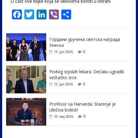
U čast ovе biljke koja se vekovima koristi u ishrani
F
T
Li
Vi
S
ac
w
n
b
h
e
itt
k
er
ar
Гордани уручена светска награда
b
er
e
e
Унеска
o
dI
0
13. јун 2026.
o
n
k
Podvig srpskih lekara: Dečaku ugradili
veštačko srce
0
12. јун 2026.
Profesor sa Harvarda: Starenje je
izlečiva bolest!
0
10. мај 2026.