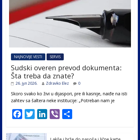
NAJNOVIJE VESTI
SERVIS
Sudski overen prevod dokumenta:
Šta treba da znate?
26. јул 2026.
Zdravko Elez
0
Skoro svako ko živi u dijaspori, pre ili kasnije, naiđe na isti
zahtev sa šaltera neke institucije: „Potreban nam je
F
T
Li
Vi
S
ac
w
n
b
h
e
itt
k
er
ar
Lakše i brže do pasoša i lične karte