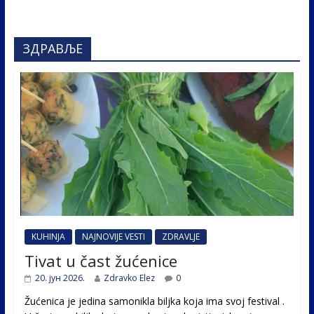
ЗДРАВЉЕ
KUHINJA
NAJNOVIJE VESTI
ZDRAVLJE
Tivat u čast žućenice
20. јун 2026.
Zdravko Elez
0
Žućenica je jedina samonikla biljka koja ima svoj festival .