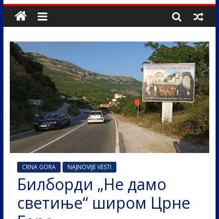
CRNA GORA
NAJNOVIJE VESTI
Билборди „Не дамо
светиње“ широм Црне