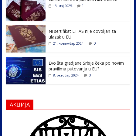
b
er
e
e
1
13. мај 2025.
o
dI
o
n
k
Ni sertifikat ETIAS nije dovoljan za
ulazak u EU
0
21. новембар 2024.
Evo šta gradjane Srbije čeka po novim
pravilima putovanja u EU?
0
8. октобар 2024.
АКЦИЈА