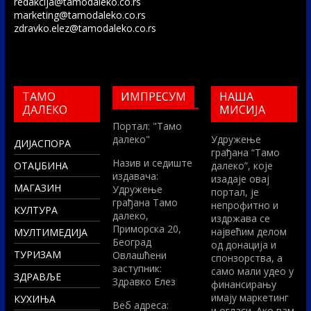
redakcija@tamodaleko.co.rs
marketing@tamodaleko.co.rs
zdravko.elez@tamodaleko.co.rs
ТАМО
ИМПРЕСУМ
НАША
ДАЛЕКО
МИСИЈА
Портал: "Тамо
далеко"
Удружење
ДИЈАСПОРА
грађана “Тамо
Назив и седиште
ОТАЏБИНА
далеко”, које
издавача:
изадаје овај
МАГАЗИН
Удружење
портал, је
грађана Тамо
непрофитно и
КУЛТУРА
далеко,
издржава се
Приморска 20,
највећим делом
МУЛТИМЕДИЈА
Београд
од донација и
ТУРИЗАМ
Овлашћени
спонзорства, а
заступник:
само мали удео у
ЗДРАВЉЕ
Здравко Елез
финансирању
имају маркетинг
КУХИЊА
Вeб адреса:
и огласи. Ако вам