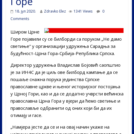
Горе
18. јул 2020.
Zdravko Elez
1341 Views
0
Comments
Широм Црне
Горе појавили су се билборди са поруком „Не дамо
светиње“ у организацији удружења Сарадња за
будућност-Црна Гора-Србија-Република Српска.
Директор удружења Владислав Бојовић саопштио
је за ИН4С да је циљ ове билборд кампање да се
пошаље снажна порука јединства Српске
православне цркве и њеног историјског постојања
у Црној Гори, као и да се додатно учврсти већинска
православна Црна Гора у вјери да ћемо светиње и
православље одбранити од оних који би да их
отимају и гасе.
„Намјера јесте да се и на овај начин укаже на
највишу вриједност и значај очувања православља