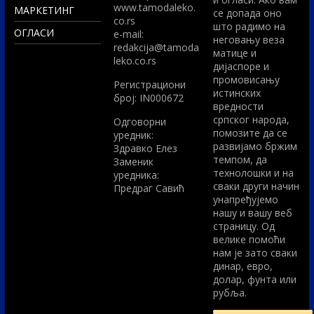
www.tamodaleko.
МАРКЕТИНГ
се допада оно
co.rs
што радимо на
ОГЛАСИ
e-mail:
неговању веза
redakcija@tamoda
матице и
leko.co.rs
дијаспоре и
промовисању
Регистрациони
истинских
број: IN000672
вредности
српског народа,
Одговорни
помозите да се
уредник:
развијамо бржим
Здравко Елез
темпом, да
Заменик
технолошки и на
уредника:
сваки други начин
Предраг Савић
унапређујемо
нашу и вашу веб
страницу. Од
велике помоћи
нам је зато сваки
динар, евро,
долар, фунта или
рубља.