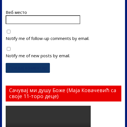
Веб место
Notify me of follow-up comments by email.
Notify me of new posts by email.
Сачувај ми душу Боже (Маја Ковачевић са
своје 11-торо деце)