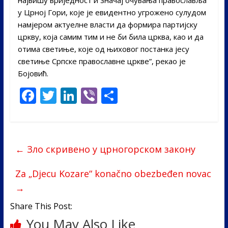
у Црној Гори, које је евидентно угрожено сулудом
намјером актуелне власти да формира партијску
цркву, која самим тим и не би била црква, као и да
отима светиње, које од њиховог постанка јесу
светиње Српске православне цркве”, рекао је
Бојовић.
F
T
Li
Vi
S
ac
w
n
b
h
e
itt
k
er
ar
b
er
e
e
←
Зло скривено у црногорском закону
o
dI
o
n
Za „Djecu Kozare“ konačno obezbeđen novac
→
k
Share This Post:
You May Also Like