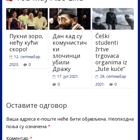
Пукни зоро,
Дан кад су
Češki
нећу кући
комунистич
studenti
скоро!
ки
žrtve
злочинци
trgovaca
12. септембар
убили
organima iz
2023.
0
Дражу
„žute kuće“
17. јул 2021.
28. септембар
0
2021.
0
Оставите одговор
Ваша адреса е-поште неће бити објављена.
Неопходна
поља су означена
*
Коментар
*