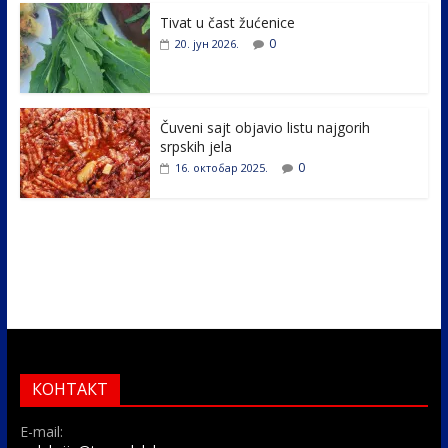
k
Tivat u čast žućenice
0
20. јун 2026.
Čuveni sajt objavio listu najgorih
srpskih jela
0
16. октобар 2025.
КОНТАКТ
E-mail: