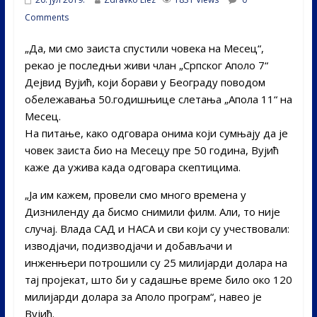
Comments
„Да, ми смо заиста спустили човека на Месец“,
рекао је последњи живи члан „Српског Аполо 7“
Дејвид Вујић, који борави у Београду поводом
обележавања 50.годишњице слетања „Апола 11“ на
Месец.
На питање, како одговара онима који сумњају да је
човек заиста био на Месецу пре 50 година, Вујић
каже да ужива када одговара скептицима.
„Ја им кажем, провели смо много времена у
Дизниленду да бисмо снимили филм. Али, то није
случај. Влада САД и НАСА и сви који су учествовали:
изводјачи, подизводјачи и добављачи и
инженњери потрошили су 25 милијарди долара на
тај пројекат, што би у садашње време било око 120
милијарди долара за Аполо програм“, навео је
Вујић.