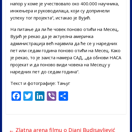
напор у коме је учествовало око 400.000 научника,
инжењера и руководилаца, који су допринели
успеху тог пројекта“, истакао је Вујић.
На питање да ли ће човек поново отићи на Месец,
Вујић је рекао да је актуелна америчка
администрација већ најавила да ће се у наредних
пет или седам година поново отићи на Месец. Како
је рекао, то је заиста намера САД, „да обнови НАСА
пројекат и да поново види човека на Месецу у
наредних пет до седам година“.
Текст и фотографије: Тањуг
F
T
Li
Vi
S
ac
w
n
b
h
e
itt
k
er
ar
b
er
e
e
←
Zlatna arena filmu o Diani Budisavljević