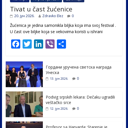
Tivat u čast žućenice
20. јун 2026.
Zdravko Elez
0
Žućenica je jedina samonikla biljka koja ima svoj festival .
U čast ovе biljke koja se vekovima koristi u ishrani
F
T
Li
Vi
S
ac
w
n
b
h
e
itt
k
er
ar
Гордани уручена светска награда
b
er
e
e
Унеска
o
dI
0
13. јун 2026.
o
n
k
Podvig srpskih lekara: Dečaku ugradili
veštačko srce
0
12. јун 2026.
Profesor sa Harvarda: Starenje je