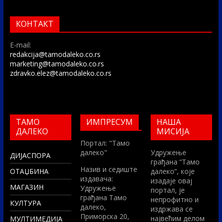
КОНТАКТ
E-mail:
redakcija@tamodaleko.co.rs
marketing@tamodaleko.co.rs
zdravko.elez@tamodaleko.co.rs
ТАМО
ИМПРЕСУМ
НАША
ДАЛЕКО
МИСИЈА
Портал: "Тамо
далеко"
Удружење
ДИЈАСПОРА
грађана “Тамо
Назив и седиште
ОТАЏБИНА
далеко”, које
издавача:
изадаје овај
МАГАЗИН
Удружење
портал, је
грађана Тамо
непрофитно и
КУЛТУРА
далеко,
издржава се
Приморска 20,
највећим делом
МУЛТИМЕДИЈА