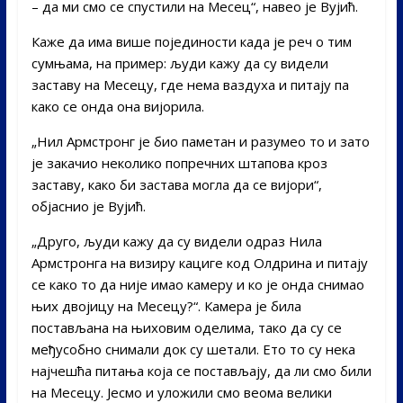
– да ми смо се спустили на Месец“, навео је Вујић.
Каже да има више појединости када је реч о тим
сумњама, на пример: људи кажу да су видели
заставу на Месецу, где нема ваздуха и питају па
како се онда она вијорила.
„Нил Армстронг је био паметан и разумео то и зато
је закачио неколико попречних штапова кроз
заставу, како би застава могла да се вијори“,
објаснио је Вујић.
„Друго, људи кажу да су видели одраз Нила
Армстронга на визиру кациге код Олдрина и питају
се како то да није имао камеру и ко је онда снимао
њих двојицу на Месецу?“. Камера је била
постављана на њиховим оделима, тако да су се
међусобно снимали док су шетали. Ето то су нека
најчешћа питања која се постављају, да ли смо били
на Месецу. Јесмо и уложили смо веома велики