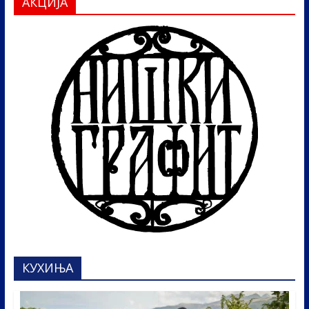
АКЦИЈА
КУХИЊА