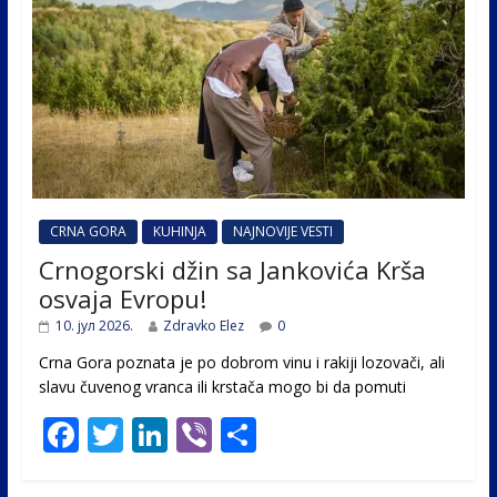
CRNA GORA
KUHINJA
NAJNOVIJE VESTI
Crnogorski džin sa Jankovića Krša
osvaja Evropu!
10. јул 2026.
Zdravko Elez
0
Crna Gora poznata je po dobrom vinu i rakiji lozovači, ali
slavu čuvenog vranca ili krstača mogo bi da pomuti
F
T
Li
Vi
S
ac
w
n
b
h