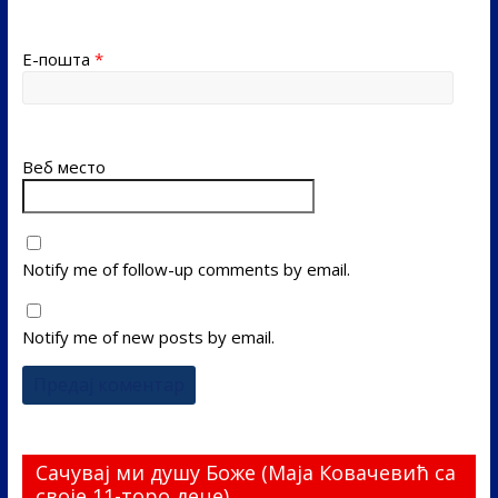
Е-пошта
*
Веб место
Notify me of follow-up comments by email.
Notify me of new posts by email.
Сачувај ми душу Боже (Маја Ковачевић са
своје 11-торо деце)