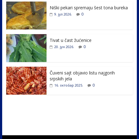
e
itt
k
er
ar
Niški pekari spremaju šest tona bureka
b
er
e
e
0
9. јул 2026.
o
dI
o
n
k
Tivat u čast žućenice
0
20. јун 2026.
Čuveni sajt objavio listu najgorih
srpskih jela
0
16. октобар 2025.