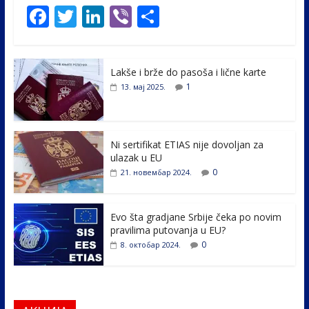
F
T
Li
Vi
S
ac
w
n
b
h
e
itt
k
er
ar
Lakše i brže do pasoša i lične karte
b
er
e
e
1
13. мај 2025.
o
dI
o
n
k
Ni sertifikat ETIAS nije dovoljan za
ulazak u EU
0
21. новембар 2024.
Evo šta gradjane Srbije čeka po novim
pravilima putovanja u EU?
0
8. октобар 2024.