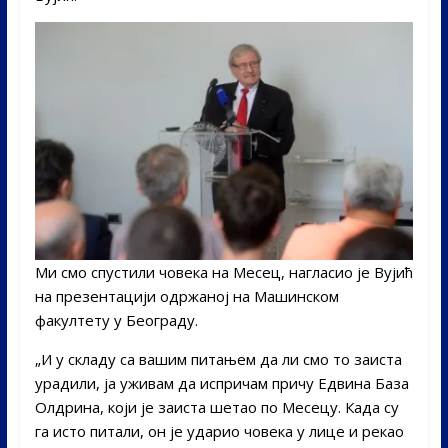
Ми смо спустили човека на Месец, нагласио је Вујић
на презентацији одржаној на Машинском
факултету у Београду.
„И у складу са вашим питањем да ли смо то заиста
урадили, ја уживам да испричам причу Едвина База
Олдрина, који је заиста шетао по Месецу. Када су
га исто питали, он је ударио човека у лице и рекао