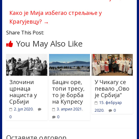
o
dI
o
n
Како је Мија избегао стрељање у
k
Крагујевцу?
→
Share This Post:
You May Also Like
Злочини
Бацач оре,
У Чикагу се
црнаца
топи тресу,
певало „Ово
нациста у
то је борба
је Србија“
Србији
на Купресу
15. фебруар
2. јул 2020.
3. април 2021.
2020.
0
0
0
Оставите одговор