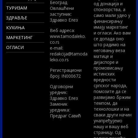
Београд
од донација и
ТУРИЗАМ
Овлашћени
спонзорства, а
заступник:
само мали удео у
ЗДРАВЉЕ
Здравко Елез
финансирању
имају маркетинг
КУХИЊА
Вeб адреса:
и огласи. Ако вам
www.tamodaleko.
МАРКЕТИНГ
се допада оно
co.rs
што радимо на
ОГЛАСИ
e-mail:
неговању веза
redakcija@tamoda
матице и
leko.co.rs
дијаспоре и
промовисању
Регистрациони
истинских
број: IN000672
вредности
српског народа,
Одговорни
помозите да се
уредник:
развијамо бржим
Здравко Елез
темпом, да
Заменик
технолошки и на
уредника:
сваки други начин
Предраг Савић
унапређујемо
нашу и вашу веб
страницу. Од