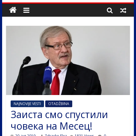
NAJNOVIJE VESTI
OTADŽBINA
Заиста смо спустили
човека на Месец!
20. јул 2019.
Zdravko Elez
1831 Views
0