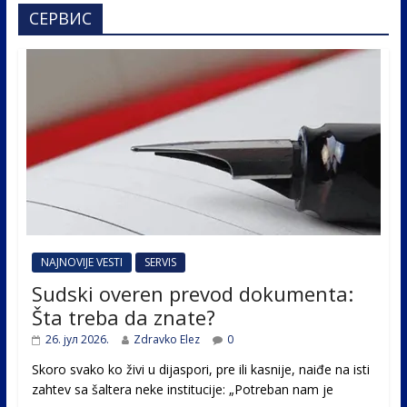
СЕРВИС
NAJNOVIJE VESTI
SERVIS
Sudski overen prevod dokumenta:
Šta treba da znate?
26. јул 2026.
Zdravko Elez
0
Skoro svako ko živi u dijaspori, pre ili kasnije, naiđe na isti
zahtev sa šaltera neke institucije: „Potreban nam je