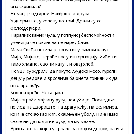
она скривила?
Немац је одгурну. Наиђоше и други.­
У двориште, у колону по три! ­ Драли су се
фолксдојчери.
Парализованих чула, у потпуној беспомоћности,
ученици се повиноваше наредбама.
Мама Синђа носила је свом сину зимски капут.­
Мијо, Мијице, тераће вас у интернацију, биће ти
тамо хладно, ево ти капут, и овај хлеб…
Немци су журили да покупе људско месо, гурали
децу у редове и врховима бајонета гонили их да
што пре пођу.
Колона креће. Чета ђака…
Мија зграби мајчину руку, пољуби је. Последњи
поглед на двориште, на драгу кућу, на Велимира,
који је стојао као кип, окамењен уболу. Није имао
снаге ни да подигне руку, да му махне.
Вриска жена, које су трчале за својом децом, плач и