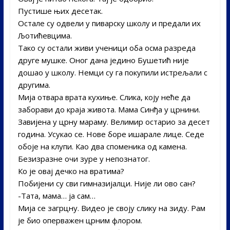
Пустише њих десетак.
Остале су одвели у пиварску школу и предали их
Љотићевцима.
Тако су остали живи ученици оба осма разреда
друге мушке. Оног дана једино Бушетић није
дошао у школу. Немци су га покупили истрељали с
другима.
Мија отвара врата кухиње. Слика, коју неће да
заборави до краја живота. Мама Синђа у црнини.
Завијена у црну мараму. Велимир остарио за десет
година. Усукао се. Нове боре ишарале лице. Седе
обоје на клупи. Као два споменика од камена.
Безизразне очи зуре у непознатог.
Ко је овај дечко на вратима?
Побијени су сви гимназијалци. Није ли ово сан?­
-Тата, мама… ја сам…
Мија се загрцну. Видео је своју слику на зиду. Рам
је био оперважен црним флором.­