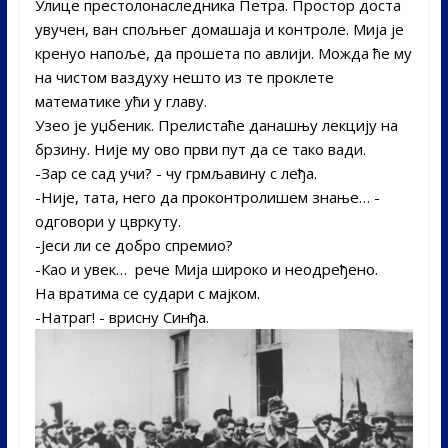
Улице престолонаследника Петра. Простор доста
увучен, ван спољњег домашаја и контроле. Мија је
кренуо напоље, да прошета по авлији. Можда ће му
на чистом ваздуху нешто из те проклете
математике ући у главу.
Узео је уџбеник. Прелистаће данашњу лекцију на
брзину. Није му ово први пут да се тако вади.­
-Зар се сад учи? -­ чу грмљавину с леђа.­
-Није, тата, него да проконтролишем знање… ­
одговори у цвркуту.­
-Јеси ли се добро спремио?­
-Као и увек… ­ рече Мија широко и неодређено.
На вратима се судари с мајком.­
-Натраг! ­- врисну Синђа.