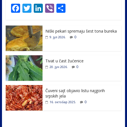
F
T
Li
Vi
S
ac
w
n
b
h
e
itt
k
er
ar
Niški pekari spremaju šest tona bureka
b
er
e
e
0
9. јул 2026.
o
dI
o
n
k
Tivat u čast žućenice
0
20. јун 2026.
Čuveni sajt objavio listu najgorih
srpskih jela
0
16. октобар 2025.