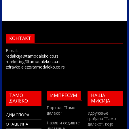
КОНТАКТ
E-mail:
redakcija@tamodaleko.co.rs
marketing@tamodaleko.co.rs
zdravko.elez@tamodaleko.co.rs
ТАМО
ИМПРЕСУМ
НАША
ДАЛЕКО
МИСИЈА
Портал: "Тамо
далеко"
Удружење
ДИЈАСПОРА
грађана “Тамо
Назив и седиште
ОТАЏБИНА
далеко”, које
издавача: