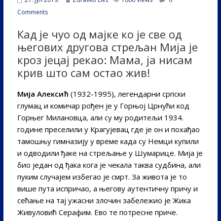
Comments
Кад је чуо од мајке ко је све од
његових другова стрељан Мија је
кроз јецај рекао: Мама, ја нисам
крив што сам остао жив!
Мија Алексић
(1932-1995), легендарни српски
глумац и комичар рођен је у Горњој Црнући код
Горњег Милановца, али су му родитељи 1934.
године преселили у Крагујевац где је он и похађао
тамошњу гимназију у време када су Немци купили
и одводили ђаке на стрељање у Шумарице. Мија је
био један од ђака кога је чекала таква судбина, али
пуким случајем избегао је смрт. За живота је то
више пута испричао, а његову аутентичну причу и
сећање на тај ужасни злочин забележио је Жика
Живуловић Серафим. Ево те потресне приче.