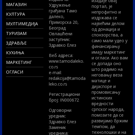
изадаје овај
МАГАЗИН
Удружење
портал, је
грађана Тамо
непрофитно и
КУЛТУРА
далеко,
издржава се
Приморска 20,
највећим делом
МУЛТИМЕДИЈА
Београд
од донација и
ТУРИЗАМ
Овлашћени
спонзорства, а
заступник:
само мали удео у
ЗДРАВЉЕ
Здравко Елез
финансирању
имају маркетинг
КУХИЊА
Вeб адреса:
и огласи. Ако вам
www.tamodaleko.
МАРКЕТИНГ
се допада оно
co.rs
што радимо на
ОГЛАСИ
e-mail:
неговању веза
redakcija@tamoda
матице и
leko.co.rs
дијаспоре и
промовисању
Регистрациони
истинских
број: IN000672
вредности
српског народа,
Одговорни
помозите да се
уредник:
развијамо бржим
Здравко Елез
темпом, да
Заменик
технолошки и на
уредника: