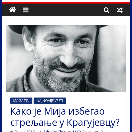
MAGAZIN
NAJNOVIJE VESTI
Како је Мија избегао
стрељање у Крагујевцу?
21. јул 2019.
Zdravko Elez
1660 Views
0