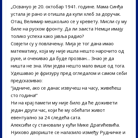
„Освануо је 20. октобар 1941. године. Мама Синђа
устала је рано и отишла да купи хлеб за доручак.
Отац Велимир мешкољио се у кревету. Мисли су му
биле на руском фронту. Да ли заиста Немци имају
толико успеха како јавља радио?
Совјети су у повлачењу. Мија је тог дана имао
математику, која му није ишла нешто нарочито од
руке, и очекивао да буде прозван… Знао је да
ништа не зна. Или једва нешто мало више од тога.
Удешавао је фризуру пред огледалом и самом себи
предсказивао:
“Јадниче, ако се данас извучеш на часу, живећеш
сто година!”
Ни на крај памети му није било да ће доживети
један други час, који ће му обећати живот
евентуално за 24 следећа сата.
Алексићи су становали у кући Мике Драгићевића.
Нјихово двориште се налазило између Рудничке и