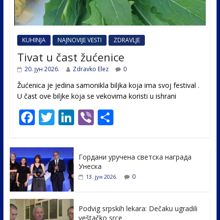
KUHINJA
NAJNOVIJE VESTI
ZDRAVLJE
Tivat u čast žućenice
20. јун 2026.
Zdravko Elez
0
Žućenica je jedina samonikla biljka koja ima svoj festival .
U čast ovе biljke koja se vekovima koristi u ishrani
F
T
Li
Vi
S
ac
w
n
b
h
e
itt
k
er
ar
Гордани уручена светска награда
b
er
e
e
Унеска
o
dI
0
13. јун 2026.
o
n
k
Podvig srpskih lekara: Dečaku ugradili
veštačko srce