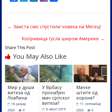
ac
w
n
b
h
e
itt
k
er
ar
b
er
e
e
←
Заиста смо спустили човека на Месец!
o
dI
o
n
Копривица гусла широм Америке
→
k
Share This Post:
You May Also Like
Мир у души
У Врбасу
Мачке
витеза од
пронађен
штите од
Ловћена
мач српског
короне?
витеза?
18. јануар
11. септембар
9. август 2019.
2026.
0
2020.
0