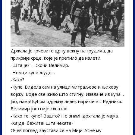
Држала је грчевито црну векну на грудима, да
прикрије срце, које је претило да излети.
-Шта је? ­ – скочи Велимир.­
-Немци купе људе…­
-Како?­
-Купе. Видела сам на улици митраљезе и њихову
војску. Воде све живо што стигну. Извлаче из кућа…
Јао, нама! Кућом одјекну лелек нарикаче с Рудника.
Велимир још није схватао.­
-Како то: купе? Зашто?­ Не знам! ­ дрхтала је мајка. ­
-Хајде, бежите! Шта чекате?
Очев поглед заустави се на Мији. Усне му