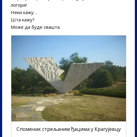
логоре!­
Неки кажу…­
Шта кажу?­
Може да буде свашта.­
Споменик стрељаним ђацима у Крагујевцу