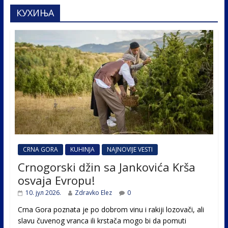
КУХИЊА
CRNA GORA
KUHINJA
NAJNOVIJE VESTI
Crnogorski džin sa Jankovića Krša
osvaja Evropu!
10. јул 2026.
Zdravko Elez
0
Crna Gora poznata je po dobrom vinu i rakiji lozovači, ali
slavu čuvenog vranca ili krstača mogo bi da pomuti