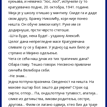
кукњава, и немачко: “лос, лос!”, испунили су то
крагујевачко подне, 20. октобра, 1941. године.
Мија је у школу отишао у мантилу. Скиде га и даде
свом другу, Бранку Николићу, који није понео
ништа. Он обуче зимски капут. Руке им се
додирнуше, прсти чврсто стегоше.­
-Шта буде, нека буде! -­ уздахну Алексић.
Целог дана непрегледне масе Крагујевчана
сливале су се у бараке. У једној од њих било је
стрпано и Мијино одељење.
Чега се сећа наш јунак из тих трагичних дана?
Обара главу. Тешко говори. Несвесно привлачи
синчића Велибора себи.
-Не знам…
Једна потпуна празнина. Сведеност на ништа. На
махове оштар бол: зашто да умрем? Страх од
смрти, отпор… Па, онда,потпуна тупавост, апатија…
слике из детињства, ликови родитеља, сестре,
другова… Филм се лагано одвија, хтео бих да траје