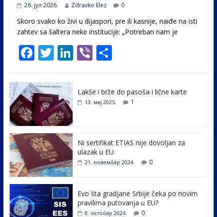
26. јул 2026.
Zdravko Elez
0
Skoro svako ko živi u dijaspori, pre ili kasnije, naiđe na isti
zahtev sa šaltera neke institucije: „Potreban nam je
F
T
Li
Vi
S
ac
w
n
b
h
e
itt
k
er
ar
Lakše i brže do pasoša i lične karte
b
er
e
e
1
13. мај 2025.
o
dI
o
n
k
Ni sertifikat ETIAS nije dovoljan za
ulazak u EU
0
21. новембар 2024.
Evo šta gradjane Srbije čeka po novim
pravilima putovanja u EU?
0
8. октобар 2024.