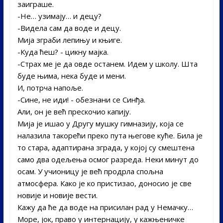
заиграше.­
-Не… узимају… и децу?­
-Видела сам да воде и децу.
Мија зграби лепињу и књиге.­
-Куда ћеш? -­ цикну мајка.­
-Страх ме је да овде останем. Идем у школу. Шта
буде њима, нека буде и мени.
И, потрча напоље.­
-Сине, не иди! -­ обезнани се Синђа.
Али, он је већ прескочио капију.
Мија је ишао у Другу мушку гимназију, која се
налазила такорећи преко пута његове куће. Била је
то стара, адаптирана зграда, у којој су смештена
само два одељења осмог разреда. Неки минут до
осам. У учионицу је већ продрла спољна
атмосфера. Како је ко пристизао, доносио је све
новије и новије вести.
Кажу да ће да воде на присилан рад у Немачку…­
Море, јок, право у интернацију, у кажњеничке