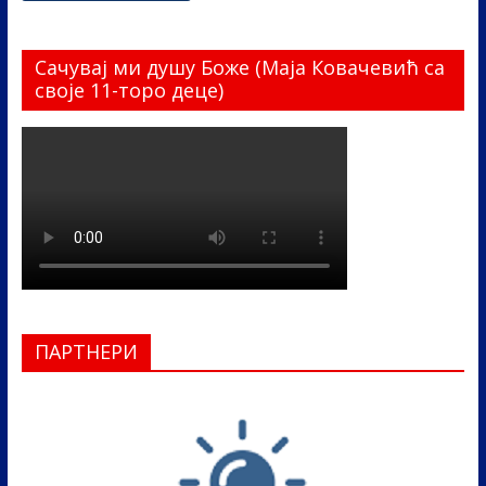
Сачувај ми душу Боже (Маја Ковачевић са
своје 11-торо деце)
ПАРТНЕРИ