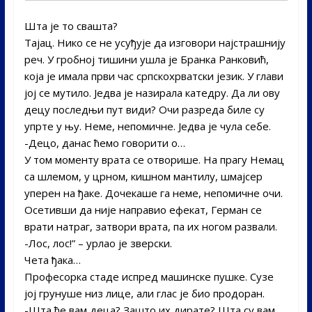
Шта је то свашта?
Тајац. Нико се не усуђује да изговори најстрашнију
реч. У гробној тишини ушла је Бранка Ранковић,
која је имала први час српскохрватски језик. У глави
јој се мутило. Једва је назирала катедру. Да ли ову
децу последњи пут види? Очи разреда биле су
упрте у њу. Неме, непомичне. Једва је чула себе.­
-Децо, данас ћемо говорити о…
У том моменту врата се отворише. На прагу Немац
са шлемом, у црном, кишном мантилу, шмајсер
уперен на ђаке. Дочекаше га неме, непомичне очи.
Осетивши да није направио ефекат, Герман се
врати натраг, затвори врата, па их ногом развали.­
-Лос, лос!” – урлао је зверски.
Чета ђака…
Професорка стаде испред машинске пушке. Сузе
јој грунуше низ лице, али глас је био продоран.­
-Шта ће вам деца? Зашто их дирате? Шта су вам