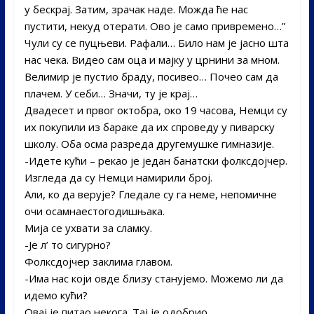
у бескрај. Затим, зрачак наде. Можда ће нас
пустити, некуд отерати. Ово је само привремено…”
Чули су се пуцњеви. Рафали… Било нам је јасно шта
нас чека. Видео сам оца и мајку у црнини за мном.
Велимир је пустио браду, посивео… Почео сам да
плачем. У себи… Значи, ту је крај…
Двадесет и првог октобра, око 19 часова, Немци су
их покупили из бараке да их спроведу у пиварску
школу. Оба осма разреда другемушке гимназије.­
-Идете кући – рекао је један банатски фолксдојчер.
Изгледа да су Немци намирили број.
Али, ко да верује? Гледале су га неме, непомичне
очи осамнаестогодишњака.
Мија се ухвати за сламку.­
-Је л’ то сигурно?
Фолксдојчер заклима главом.­
-Има нас који овде близу станујемо. Можемо ли да
идемо кући?
Овај је питао некога. Тај је одобрио.