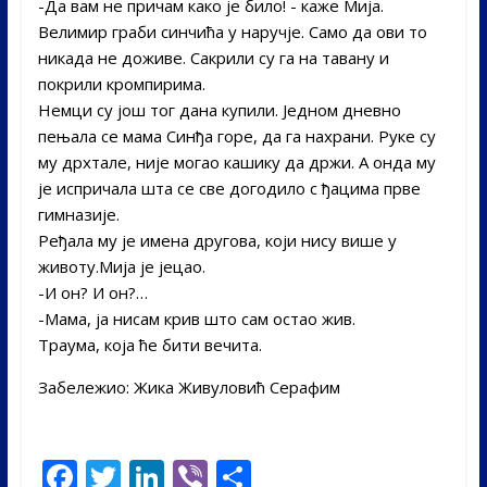
-Да вам не причам како је било! ­- каже Мија.
Велимир граби синчића у наручје. ­Само да ови то
никада не доживе. Сакрили су га на тавану и
покрили кромпирима.
Немци су још тог дана купили. Једном дневно
пењала се мама Синђа горе, да га нахрани. Руке су
му дрхтале, није могао кашику да држи. А онда му
је испричала шта се све догодило с ђацима прве
гимназије.
Ређала му је имена другова, који нису више у
животу.Мија је јецао.­
-И он? И он?…
-Мама, ја нисам крив што сам остао жив.
Траума, која ће бити вечита.
Забележио: Жика Живуловић Серафим
F
T
Li
Vi
S