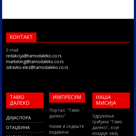
КОНТАКТ
E-mail:
redakcija@tamodaleko.co.rs
marketing@tamodaleko.co.rs
zdravko.elez@tamodaleko.co.rs
ТАМО
ИМПРЕСУМ
НАША
ДАЛЕКО
МИСИЈА
Портал: "Тамо
далеко"
Удружење
ДИЈАСПОРА
грађана “Тамо
Назив и седиште
ОТАЏБИНА
далеко”, које
издавача:
изадаје овај