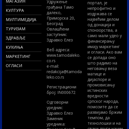
МАГАЗИН
Удружење
портал, је
грађана Тамо
непрофитно и
КУЛТУРА
далеко,
издржава се
Приморска 20,
највећим делом
МУЛТИМЕДИЈА
Београд
од донација и
ТУРИЗАМ
Овлашћени
спонзорства, а
заступник:
само мали удео у
ЗДРАВЉЕ
Здравко Елез
финансирању
имају маркетинг
КУХИЊА
Вeб адреса:
и огласи. Ако вам
www.tamodaleko.
МАРКЕТИНГ
се допада оно
co.rs
што радимо на
ОГЛАСИ
e-mail:
неговању веза
redakcija@tamoda
матице и
leko.co.rs
дијаспоре и
промовисању
Регистрациони
истинских
број: IN000672
вредности
српског народа,
Одговорни
помозите да се
уредник:
развијамо бржим
Здравко Елез
темпом, да
Заменик
технолошки и на
уредника:
сваки други начин