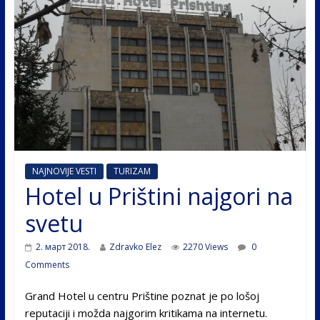
NAJNOVIJE VESTI
TURIZAM
Hotel u Prištini najgori na
svetu
2. март 2018.
Zdravko Elez
2270 Views
0
Comments
Grand Hotel u centru Prištine poznat je po lošoj
reputaciji i možda najgorim kritikama na internetu.