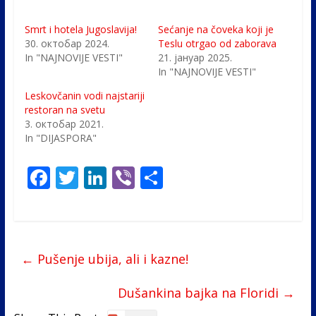
Smrt i hotela Jugoslavija!
Sećanje na čoveka koji je
30. октобар 2024.
Teslu otrgao od zaborava
In "NAJNOVIJE VESTI"
21. јануар 2025.
In "NAJNOVIJE VESTI"
Leskovčanin vodi najstariji
restoran na svetu
3. октобар 2021.
In "DIJASPORA"
F
T
Li
Vi
S
ac
w
n
b
h
e
itt
k
er
ar
b
er
e
e
←
Pušenje ubija, ali i kazne!
o
dI
o
n
Dušankina bajka na Floridi
→
k