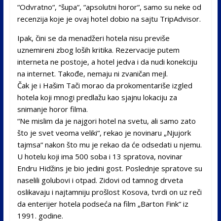
“Odvratno“, “šupa“, “apsolutni horor“, samo su neke od
recenzija koje je ovaj hotel dobio na sajtu TripAdvisor.
Ipak, čini se da menadžeri hotela nisu previše
uznemireni zbog loših kritika. Rezervacije putem
interneta ne postoje, a hotel jedva i da nudi konekciju
na internet. Takođe, nemaju ni zvaničan mejl.
Čak je i Hašim Tači morao da prokomentariše izgled
hotela koji mnogi predlažu kao sjajnu lokaciju za
snimanje horor filma.
“Ne mislim da je najgori hotel na svetu, ali samo zato
što je svet veoma veliki“, rekao je novinaru „Njujork
tajmsa“ nakon što mu je rekao da će odsedati u njemu.
U hotelu koji ima 500 soba i 13 spratova, novinar
Endru Hidžins je bio jedini gost. Poslednje spratove su
naselili golubovi i otpad. Zidovi od tamnog drveta
oslikavaju i najtamniju prošlost Kosova, tvrdi on uz reči
da enterijer hotela podseća na film „Barton Fink“ iz
1991. godine.