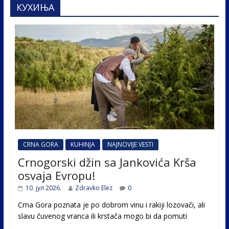
КУХИЊА
CRNA GORA
KUHINJA
NAJNOVIJE VESTI
Crnogorski džin sa Jankovića Krša
osvaja Evropu!
10. јул 2026.
Zdravko Elez
0
Crna Gora poznata je po dobrom vinu i rakiji lozovači, ali
slavu čuvenog vranca ili krstača mogo bi da pomuti