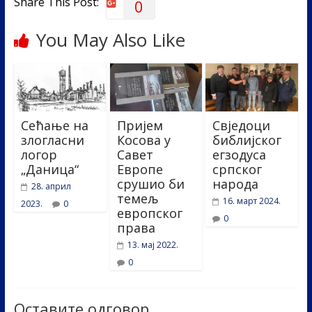
Share This Post:
0
You May Also Like
Сећање на
Пријем
Свједоци
злогласни
Косова у
библијског
логор
Савет
егзодуса
„Даница“
Европе
српског
срушио би
народа
28. април
темељ
16. март 2024.
2023.
0
европског
0
права
13. мај 2022.
0
Оставите одговор