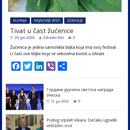
KUHINJA
NAJNOVIJE VESTI
ZDRAVLJE
Tivat u čast žućenice
20. јун 2026.
Zdravko Elez
0
Žućenica je jedina samonikla biljka koja ima svoj festival .
U čast ovе biljke koja se vekovima koristi u ishrani
F
T
Li
Vi
S
ac
w
n
b
h
e
itt
k
er
ar
Гордани уручена светска награда
b
er
e
e
Унеска
o
dI
0
13. јун 2026.
o
n
k
Podvig srpskih lekara: Dečaku ugradili
veštačko srce