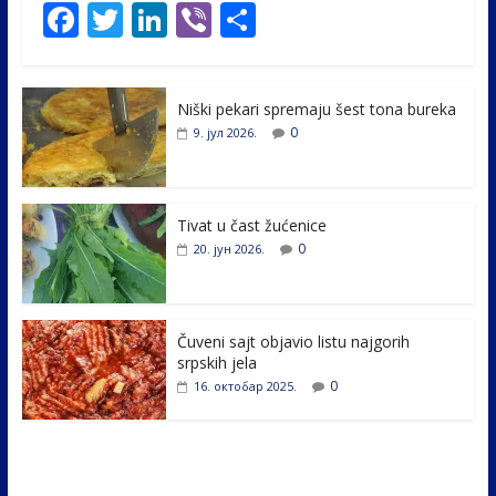
F
T
Li
Vi
S
ac
w
n
b
h
e
itt
k
er
ar
Niški pekari spremaju šest tona bureka
b
er
e
e
0
9. јул 2026.
o
dI
o
n
k
Tivat u čast žućenice
0
20. јун 2026.
Čuveni sajt objavio listu najgorih
srpskih jela
0
16. октобар 2025.