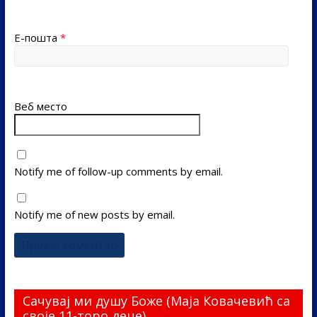
Е-пошта
*
Веб место
Notify me of follow-up comments by email.
Notify me of new posts by email.
Сачувај ми душу Боже (Маја Ковачевић са
своје 11-торо деце)