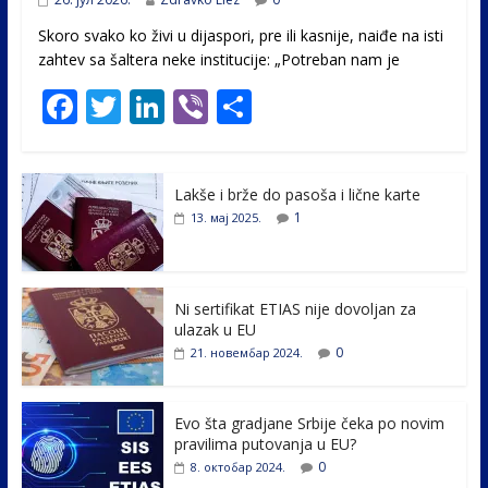
Skoro svako ko živi u dijaspori, pre ili kasnije, naiđe na isti
zahtev sa šaltera neke institucije: „Potreban nam je
F
T
Li
Vi
S
ac
w
n
b
h
e
itt
k
er
ar
Lakše i brže do pasoša i lične karte
b
er
e
e
1
13. мај 2025.
o
dI
o
n
k
Ni sertifikat ETIAS nije dovoljan za
ulazak u EU
0
21. новембар 2024.
Evo šta gradjane Srbije čeka po novim
pravilima putovanja u EU?
0
8. октобар 2024.