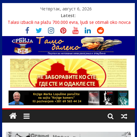
Четвртак, август 6, 2026
Latest:
Talasi izbacili na plažu 700.000 evra, ljudi se otimali oko novca
Srbin zaspao na Dunavu, reka ga odnela u Rumuniju
Politika i seks glavne teme srpskih medija
U Srbiji pola miliona migranata, 100 000 stranaca se zaposlilo
Monasi spasili dete sa litice visoke 15 metara