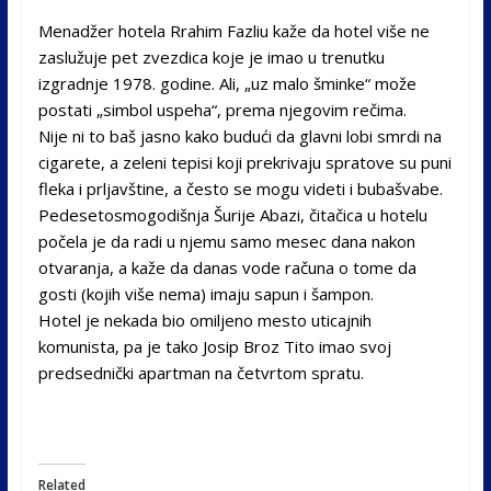
Menadžer hotela Rrahim Fazliu kaže da hotel više ne
zaslužuje pet zvezdica koje je imao u trenutku
izgradnje 1978. godine. Ali, „uz malo šminke“ može
postati „simbol uspeha“, prema njegovim rečima.
Nije ni to baš jasno kako budući da glavni lobi smrdi na
cigarete, a zeleni tepisi koji prekrivaju spratove su puni
fleka i prljavštine, a često se mogu videti i bubašvabe.
Pedesetosmogodišnja Šurije Abazi, čitačica u hotelu
počela je da radi u njemu samo mesec dana nakon
otvaranja, a kaže da danas vode računa o tome da
gosti (kojih više nema) imaju sapun i šampon.
Hotel je nekada bio omiljeno mesto uticajnih
komunista, pa je tako Josip Broz Tito imao svoj
predsednički apartman na četvrtom spratu.
Related