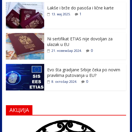
e
itt
k
er
ar
Lakše i brže do pasoša i lične karte
b
er
e
e
1
13. мај 2025.
o
dI
o
n
k
Ni sertifikat ETIAS nije dovoljan za
ulazak u EU
0
21. новембар 2024.
Evo šta gradjane Srbije čeka po novim
pravilima putovanja u EU?
0
8. октобар 2024.
АКЦИЈА