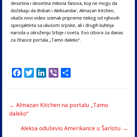
desetina i desetina miliona fanova, koji ne mogu da
dočekaju da Boban i Aleksandar, Almazan Kitchen,
okače novi video snimak pripreme nekog od njihovih
specijaliteta sa ukusom srpske, ali i drugih kuhinja
naroda u okruženju Srbije i sveta. Evo izbora za danas
za čitaoce portala „Tamo daleko“.
F
T
Li
Vi
S
ac
w
n
b
h
e
itt
k
er
ar
b
er
e
e
←
Almazan Kitchen na portalu „Tamo
o
dI
daleko“
o
n
Aleksa oduševio Amerikance u Šarlotu
→
k