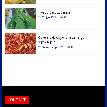
o
n
k
Tivat u čast žućenice
0
20. јун 2026.
Čuveni sajt objavio listu najgorih
srpskih jela
0
16. октобар 2025.
КОНТАКТ