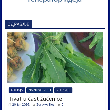
ЗДРАВЉЕ
KUHINJA
NAJNOVIJE VESTI
ZDRAVLJE
Tivat u čast žućenice
20. јун 2026.
Zdravko Elez
0