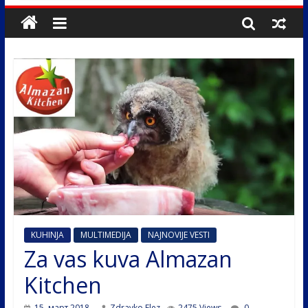
KUHINJA
MULTIMEDIJA
NAJNOVIJE VESTI
Za vas kuva Almazan
Kitchen
15. март 2018.
Zdravko Elez
2475 Views
0