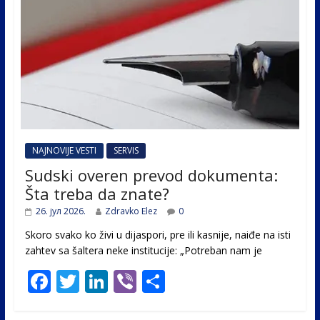
NAJNOVIJE VESTI
SERVIS
Sudski overen prevod dokumenta:
Šta treba da znate?
26. јул 2026.
Zdravko Elez
0
Skoro svako ko živi u dijaspori, pre ili kasnije, naiđe na isti
zahtev sa šaltera neke institucije: „Potreban nam je
F
T
Li
Vi
S
ac
w
n
b
h