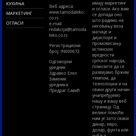
имају маркетинг
КУХИЊА
Вeб адреса:
и огласи. Ако вам
www.tamodaleko.
МАРКЕТИНГ
се допада оно
co.rs
што радимо на
ОГЛАСИ
e-mail:
неговању веза
redakcija@tamoda
матице и
leko.co.rs
дијаспоре и
промовисању
Регистрациони
истинских
број: IN000672
вредности
српског народа,
Одговорни
помозите да се
уредник:
развијамо бржим
Здравко Елез
темпом, да
Заменик
технолошки и на
уредника:
сваки други начин
Предраг Савић
унапређујемо
нашу и вашу веб
страницу. Од
велике помоћи
нам је зато сваки
динар, евро,
долар, фунта или
рубља.