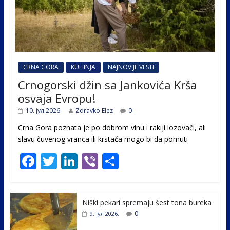
CRNA GORA
KUHINJA
NAJNOVIJE VESTI
Crnogorski džin sa Jankovića Krša
osvaja Evropu!
10. јул 2026.
Zdravko Elez
0
Crna Gora poznata je po dobrom vinu i rakiji lozovači, ali
slavu čuvenog vranca ili krstača mogo bi da pomuti
F
T
Li
Vi
S
ac
w
n
b
h
e
itt
k
er
ar
Niški pekari spremaju šest tona bureka
b
er
e
e
0
9. јул 2026.
o
dI