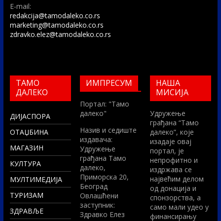
E-mail:
redakcija@tamodaleko.co.rs
marketing@tamodaleko.co.rs
zdravko.elez@tamodaleko.co.rs
ТАМО
ИМПРЕСУМ
НАША
ДАЛЕКО
МИСИЈА
Портал: "Тамо
далеко"
Удружење
ДИЈАСПОРА
грађана “Тамо
Назив и седиште
ОТАЏБИНА
далеко”, које
издавача:
изадаје овај
МАГАЗИН
Удружење
портал, је
грађана Тамо
непрофитно и
КУЛТУРА
далеко,
издржава се
Приморска 20,
највећим делом
МУЛТИМЕДИЈА
Београд
од донација и
ТУРИЗАМ
Овлашћени
спонзорства, а
заступник:
само мали удео у
ЗДРАВЉЕ
Здравко Елез
финансирању