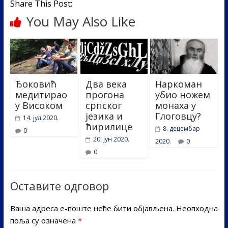
Share This Post:
You May Also Like
Ђоковић
Два века
Наркоман
медитирао
прогона
убио ножем
у Високом
српског
монаха у
језика и
Глоговцу?
14. јул 2020.
ћирилице
8. децембар
0
20. јун 2020.
2020.
0
0
Оставите одговор
Ваша адреса е-поште неће бити објављена.
Неопходна
поља су означена
*