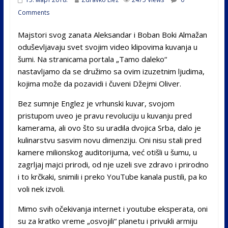
Comments
Majstori svog zanata Aleksandar i Boban Boki Almažan
oduševljavaju svet svojim video klipovima kuvanja u
šumi. Na stranicama portala „Tamo daleko“
nastavljamo da se družimo sa ovim izuzetnim ljudima,
kojima može da pozavidi i čuveni Džejmi Oliver.
Bez sumnje Englez je vrhunski kuvar, svojom
pristupom uveo je pravu revoluciju u kuvanju pred
kamerama, ali ovo što su uradila dvojica Srba, dalo je
kulinarstvu sasvim novu dimenziju. Oni nisu stali pred
kamere milionskog auditorijuma, već otišli u šumu, u
zagrljaj majci prirodi, od nje uzeli sve zdravo i prirodno
i to krčkaki, snimili i preko YouTube kanala pustili, pa ko
voli nek izvoli.
Mimo svih očekivanja internet i youtube eksperata, oni
su za kratko vreme „osvojili“ planetu i privukli armiju