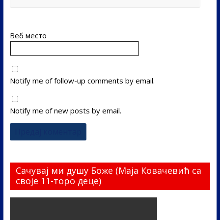
Веб место
Notify me of follow-up comments by email.
Notify me of new posts by email.
Сачувај ми душу Боже (Маја Ковачевић са
своје 11-торо деце)