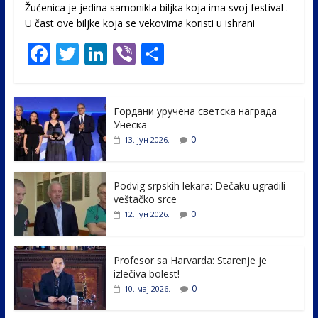
Žućenica je jedina samonikla biljka koja ima svoj festival .
U čast ovе biljke koja se vekovima koristi u ishrani
F
T
Li
Vi
S
ac
w
n
b
h
e
itt
k
er
ar
Гордани уручена светска награда
b
er
e
e
Унеска
o
dI
0
13. јун 2026.
o
n
k
Podvig srpskih lekara: Dečaku ugradili
veštačko srce
0
12. јун 2026.
Profesor sa Harvarda: Starenje je
izlečiva bolest!
0
10. мај 2026.