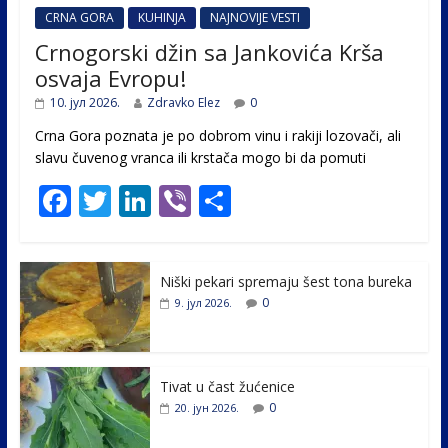
CRNA GORA
KUHINJA
NAJNOVIJE VESTI
Crnogorski džin sa Jankovića Krša
osvaja Evropu!
10. јул 2026.
Zdravko Elez
0
Crna Gora poznata je po dobrom vinu i rakiji lozovači, ali
slavu čuvenog vranca ili krstača mogo bi da pomuti
F
T
Li
Vi
S
ac
w
n
b
h
e
itt
k
er
ar
Niški pekari spremaju šest tona bureka
b
er
e
e
0
9. јул 2026.
o
dI
o
n
k
Tivat u čast žućenice
0
20. јун 2026.