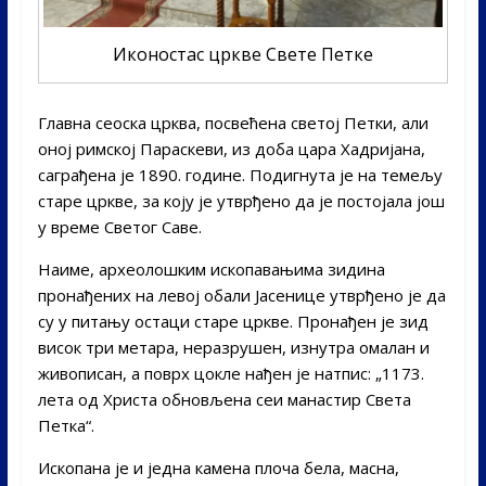
Иконостас цркве Свете Петке
Главна сеоска црква, посвећена светој Петки, али
оној римској Параскеви, из доба цара Хадријана,
саграђена је 1890. године. Подигнута је на темељу
старе цркве, за коју је утврђено да је постојала још
у време Светог Саве.
Наиме, археолошким ископавањима зидина
пронађених на левој обали Јасенице утврђено је да
су у питању остаци старе цркве. Пронађен је зид
висок три метара, неразрушен, изнутра омалан и
живописан, а поврх цокле нађен је натпис: „1173.
лета од Христа обновљена сеи манастир Света
Петка“.
Ископана је и једна камена плоча бела, масна,