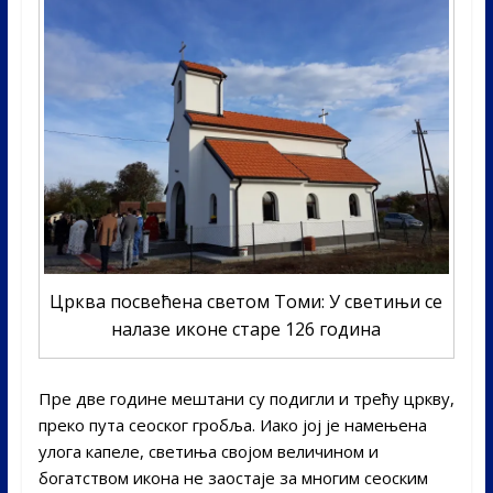
Црква посвећена светом Томи: У светињи се
налазе иконе старе 126 година
Пре две године мештани су подигли и трећу цркву,
преко пута сеоског гробља. Иако јој је намењена
улога капеле, светиња својом величином и
богатством икона не заостаје за многим сеоским