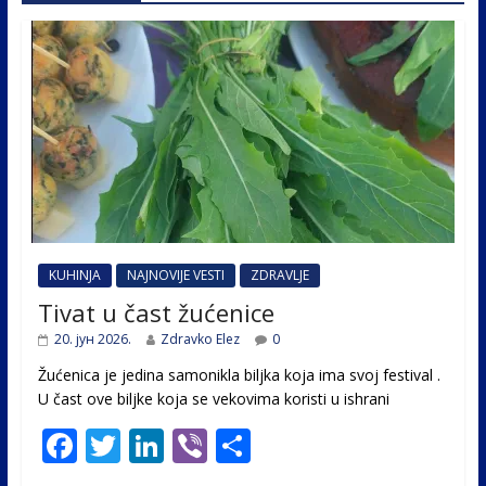
KUHINJA
NAJNOVIJE VESTI
ZDRAVLJE
Tivat u čast žućenice
20. јун 2026.
Zdravko Elez
0
Žućenica je jedina samonikla biljka koja ima svoj festival .
U čast ovе biljke koja se vekovima koristi u ishrani
F
T
Li
Vi
S
ac
w
n
b
h