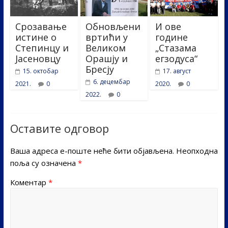
Срозавање
Обновљени
И ове
истине о
вртићи у
године
Степинцу и
Великом
„Стазама
Јасеновцу
Орашју и
егзодуса“
Бресју
15. октобар
17. август
6. децембар
2021.
0
2020.
0
2022.
0
Оставите одговор
Ваша адреса е-поште неће бити објављена.
Неопходна
поља су означена
*
Коментар
*