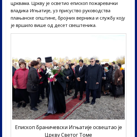
црквама. Цркву је осветио епископ пожаревачки
владика Игњатије, уз присуство руководства
плањанске општине, бројних верника и службу коју
је вршило више од десет свештеника.
Епископ браничевски Игњатије освештао је
Цркву Светог Томе