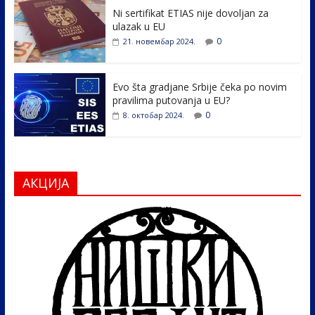
k
Ni sertifikat ETIAS nije dovoljan za
ulazak u EU
0
21. новембар 2024.
Evo šta gradjane Srbije čeka po novim
pravilima putovanja u EU?
0
8. октобар 2024.
АКЦИЈА