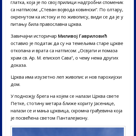
глатка, која је по свој прилици надгробни споменик
са натписом: „Стеван војвода ковински“. По олтару,
окренутом ка истоку и по живопису, види се да је у
питању била православна црква.
Завичајни историчар
Миливој Гавриловић
оставио је податак да су на темељима старе цркве
откопана и врата са натписом: „Освјати и помаза
храм св. Ар. М. епископ Сава“, о чему нема других
доказа.
Црква има изузетно леп живопис и нов парохијски
дом.
У подножју брега на којем се налази Црква свете
Петке, стотину метара ближе кориту Јасенице,
налази се и мања црквица, скромна грађевина која
је посвећена светом Панталејмону.