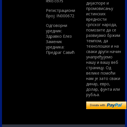
leko.co.rs
дијаспоре и
промовисању
Регистрациони
истинских
број: IN000672
вредности
српског народа,
Одговорни
помозите да се
уредник:
развијамо бржим
Здравко Елез
темпом, да
Заменик
технолошки и на
уредника:
сваки други начин
Предраг Савић
унапређујемо
нашу и вашу веб
страницу. Од
велике помоћи
нам је зато сваки
динар, евро,
долар, фунта или
рубља.