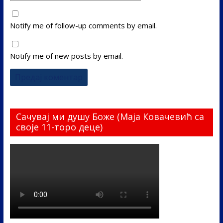
Notify me of follow-up comments by email.
Notify me of new posts by email.
Сачувај ми душу Боже (Маја Ковачевић са
своје 11-торо деце)