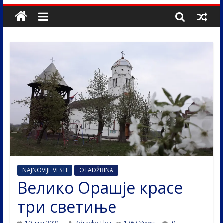
NAJNOVIJE VESTI
OTADŽBINA
Велико Орашје красе
три светиње
10. мај 2021.
Zdravko Elez
1767 Views
0