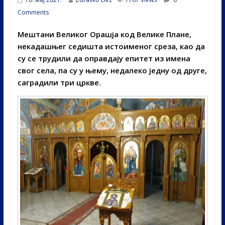
Comments
Мештани Великог Орашја код Велике Плане,
некадашњег седишта истоименог среза, као да
су се трудили да оправдају епитет из имена
свог села, па су у њему, недалеко једну од друге,
саградили три цркве.