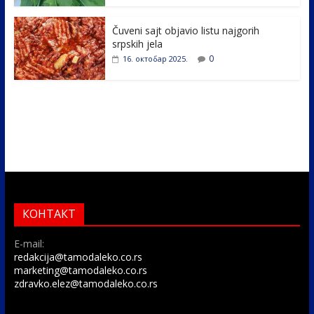
Čuveni sajt objavio listu najgorih
srpskih jela
0
16. октобар 2025.
КОНТАКТ
E-mail:
redakcija@tamodaleko.co.rs
marketing@tamodaleko.co.rs
zdravko.elez@tamodaleko.co.rs