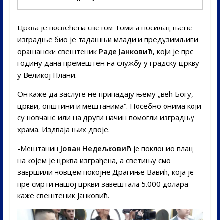
Црква је посвећена светом Томи а носилац њене
изградње био је тадашњи млади и предузимљиви
орашански свештеник
Раде Јанковић,
који је пре
годину дана премештен на службу у градску цркву
у Великој Плани.
Он каже да заслуге не припадају њему „већ Богу,
цркви, општини и мештанима“. Посебно онима који
су новчано или на други начин помогли изградњу
храма. Издваја њих двоје.
-Мештанин
Јован Недељковић
је поклонио плац
на којем је црква изграђена, а светињу смо
завршили новцем покојне Драгиње Вавић, која је
пре смрти нашој цркви завештала 5.000 долара –
каже свештеник Јанковић.