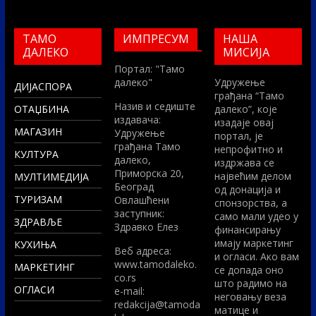
ТАМО
ИМПРЕСУМ
НАША
ДАЛЕКО
МИСИЈА
Портал: "Тамо
далеко"
Удружење
ДИЈАСПОРА
грађана “Тамо
Назив и седиште
ОТАЏБИНА
далеко”, које
издавача:
изадаје овај
МАГАЗИН
Удружење
портал, је
грађана Тамо
непрофитно и
КУЛТУРА
далеко,
издржава се
Приморска 20,
највећим делом
МУЛТИМЕДИЈА
Београд
од донација и
ТУРИЗАМ
Овлашћени
спонзорства, а
заступник:
само мали удео у
ЗДРАВЉЕ
Здравко Елез
финансирању
имају маркетинг
КУХИЊА
Вeб адреса:
и огласи. Ако вам
www.tamodaleko.
МАРКЕТИНГ
се допада оно
co.rs
што радимо на
ОГЛАСИ
e-mail:
неговању веза
redakcija@tamoda
матице и