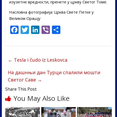
изузетне вредности, пренете у цркву Светог Томе.
Насловна фотографија: Црква Свете Петке у
Великом Орашју
F
T
Li
Vi
S
ac
w
n
b
h
e
itt
k
er
ar
b
er
e
e
←
Tesla i čudo iz Leskovca
o
dI
o
n
На дашнњи дан Турци спалили мошти
k
Светог Саве
→
Share This Post:
You May Also Like