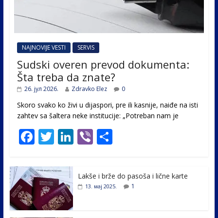
NAJNOVIJE VESTI
SERVIS
Sudski overen prevod dokumenta:
Šta treba da znate?
26. јул 2026.
Zdravko Elez
0
Skoro svako ko živi u dijaspori, pre ili kasnije, naiđe na isti
zahtev sa šaltera neke institucije: „Potreban nam je
F
T
Li
Vi
S
ac
w
n
b
h
e
itt
k
er
ar
Lakše i brže do pasoša i lične karte
b
er
e
e
1
13. мај 2025.
o
dI
o
n