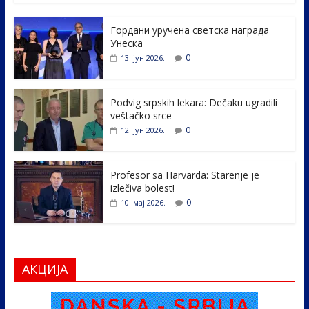
e
itt
k
er
ar
Гордани уручена светска награда
b
er
e
e
Унеска
o
dI
0
13. јун 2026.
o
n
k
Podvig srpskih lekara: Dečaku ugradili
veštačko srce
0
12. јун 2026.
Profesor sa Harvarda: Starenje je
izlečiva bolest!
0
10. мај 2026.
АКЦИЈА