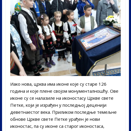
Иако нова, црква има иконе које су старе 126
година и које плене својом монументалношћу. Ове
иконе су се налазиле на иконостасу Цркве свете
Петке, који је израђен у последњој деценији
деветнаестог века. Приликом последње темељне
обнове Цркве свете Петке урађен је нови
иконостас, па су иконе са старог иконостаса,