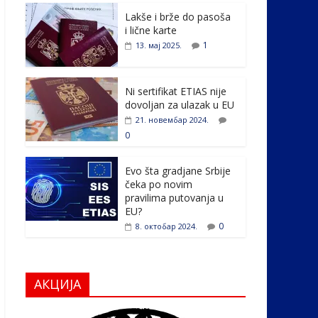
e
itt
k
er
ar
Lakše i brže do pasoša
b
er
e
e
i lične karte
o
dI
1
13. мај 2025.
o
n
k
Ni sertifikat ETIAS nije
dovoljan za ulazak u EU
21. новембар 2024.
0
Evo šta gradjane Srbije
čeka po novim
pravilima putovanja u
EU?
0
8. октобар 2024.
АКЦИЈА