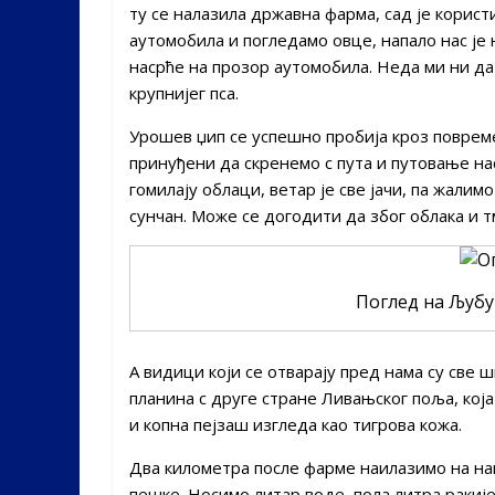
ту се налазила државна фарма, сад је корист
аутомобила и погледамо овце, напало нас је 
насрће на прозор аутомобила. Неда ми ни д
крупнијег пса.
Урошев џип се успешно пробија кроз повреме
принуђени да скренемо с пута и путовање нас
гомилају облаци, ветар је све јачи, па жали
сунчан. Може се догодити да због облака и 
Поглед на Љубу
А видици који се отварају пред нама су све
планина с друге стране Ливањског поља, кој
и копна пејзаш изгледа као тигрова кожа.
Два километра после фарме наилазимо на нан
пешке. Носимо литар воде, пола литра ракије 