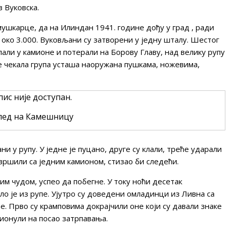
 Вуковска.
мушкарце, да на Илиндан 1941. године дођу у град , ради
 око 3.000. Вуковљани су затворени у једну шталу. Шестог
али у камионе и потерали на Борову Главу, над велику рупу
 је чекала група усташа наоружана пушкама, ножевима,
лед на Камешницу
и у рупу. У једне је пуцано, друге су клали, треће ударали
вршили са једним камионом, стизао би следећи.
ким чудом, успео да побегне. У току ноћи десетак
ло је из рупе. Ујутро су доведени омладинци из Ливна са
. Прво су крамповима докрајчили оне који су давали знаке
рионули на посао затрпавања.