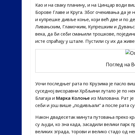
Као и на сваку планину, и на Цинцар води в
Борове Главе и Круга. Због очекивања да је 
и купрешке дивље коње, који већ две и по д
Ливањским, Гламочким, Купрешким и Дувањс
века, да би себи смањили трошкове, поједини
исте спраћају у штале. Пустили су их да жив
Поглед на 
Уочи последњег рата по Крузима је пасло в
суседној висоравни Хрбљини лутало је по н
Благаја и
Марка Колоње
из Малована. Рат је
себи и још више „подивљали“ а после рата су
Након двадесетак минута путовања преко кр
су људи, ко зна када, засадили велики парк
великих зграда, торови и велико стадо од не