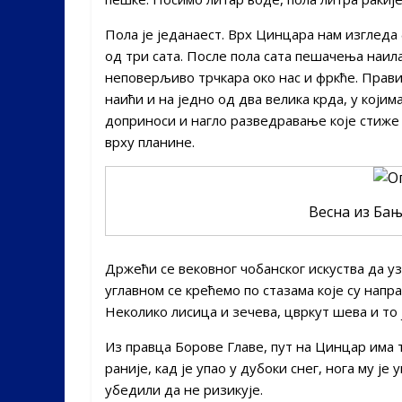
Пола је једанаест. Врх Цинцара нам изгледа 
од три сата. После пола сата пешачења наи
неповерљиво трчкара око нас и фркће. Прав
наићи и на једно од два велика крда, у који
доприноси и нагло разведравање које стиже с
врху планине.
Весна из Бањ
Држећи се вековног чобанског искуства да у
углавном се крећемо по стазама које су нап
Неколико лисица и зечева, цвркут шева и то 
Из правца Борове Главе, пут на Цинцар има 
раније, кад је упао у дубоки снег, нога му је
убедили да не ризикује.