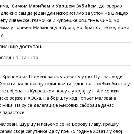
цима,
Симом Марићем и Урошем Зубићем
, договорао
едложио сам да један дан искористимо за успон на Цинцар
међу ливањске, гламочке и купрешке општине. Симо, мој
инама у Горњем Милановцу а Урош, мој брат од тетке, држи
у.
глед на Цинцар
л. Крећемо из Шеменоваца, у девет ујутро. Пут нас води
. Хрвати обележавају годишњици једне од навећих битака у
ине вођена на Купрешком пољу а у којој су ЈНА и српски
ке војске и ХОС-а. На бојишту код Гогњег Малована
ојника. Па су се делегације њихових сабораца данас
 парастосе.
алован, Шујицу и пењемо се на Борову Главу, крашку
сећам своје сапутнике да су пре 75 година Хрвати у овој