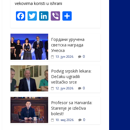
vekovima koristi u ishrani
F
T
Li
Vi
S
ac
w
n
b
h
e
itt
k
er
ar
Гордани уручена
b
er
e
e
светска награда
o
dI
Унеска
0
13. јун 2026.
o
n
k
Podvig srpskih lekara:
Dečaku ugradili
veštačko srce
0
12. јун 2026.
Profesor sa Harvarda:
Starenje je izlečiva
bolest!
0
10. мај 2026.