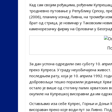
Кад сам својим рођацима, рођеним Купреша
тродневно путовање у Републику Српску, пр
(2006), планину изнад Ливна, на тромеђи из
брат од стрица, је новинар у Таковским нов
каменорезачку фирму на Орловачи у Београд
По
За дан успона одредили смо суботу 10. апри
преко Купреса. У граду неуобичајена живост
последњем рату, која је 10. априла 1992. год
добровољци тешко поразили јединице Хрватс
остало је више од стотину палих хрватских в
окупиле на Купрешкој висоравни да им одрже
Остављамо иза себе Купрес, Горњи и Доњи М
висораван преко које води пут за Ливно. Под