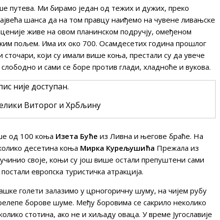
ише путева. Ми бирамо један од тежих и дужих, преко
највећа шанса да на том правцу наиђемо на чувене ливањске
еценије живе на овом планинском подручју, омеђеном
ким пољем. Има их око 700. Осамдесетих година прошлог
 сточари, који су имали више коња, престали су да увече
е слободно и сами се боре против глади, хладноће и вукова.
Велики Виторог и Хрбљину
ише од 100 коња
Изета Буће
из Ливна и његове браће. На
еколико десетина коња
Мирка Курељушића
Прежала из
 учинио своје, коњи су још више остали препуштени сами
 постали европска туристичка атракција.
ашке голети залазимо у црногоричну шуму, на чијем рубу
 прелепе борове шуме. Међу боровима се сакрило неколико
колико стотина, ако не и хиљаду оваца. У време Југославије