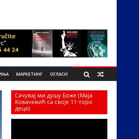
ИЊА
МАРКЕТИНГ
ОГЛАСИ
Сачувај ми душу Боже (Маја
Ковачевић са своје 11-торо
деце)
Прегледач
видео
записа