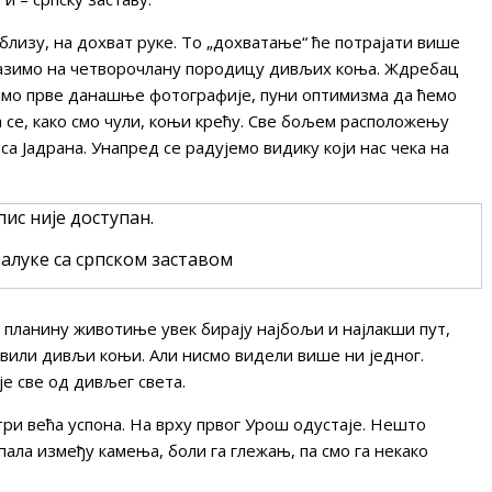
близу, на дохват руке. То „дохватање“ ће потрајати више
лазимо на четворочлану породицу дивљих коња. Ждребац
имо прве данашње фотографије, пуни оптимизма да ћемо
ма се, како смо чули, коњи крећу. Све бољем расположењу
а Јадрана. Унапред се радујемо видику који нас чека на
алуке са српском заставом
з планину животиње увек бирају најбољи и најлакши пут,
равили дивљи коњи. Али нисмо видели више ни једног.
је све од дивљег света.
три већа успона. На врху првог Урош одустаје. Нешто
 упала између камења, боли га глежањ, па смо га некако