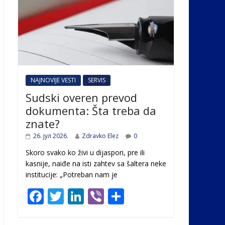
NAJNOVIJE VESTI
SERVIS
Sudski overen prevod
dokumenta: Šta treba da
znate?
26. јул 2026.
Zdravko Elez
0
Skoro svako ko živi u dijaspori, pre ili
kasnije, naiđe na isti zahtev sa šaltera neke
institucije: „Potreban nam je
F
T
Li
Vi
S
ac
w
n
b
h