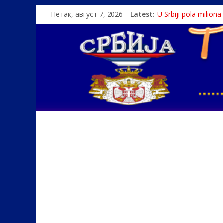
Петак, август 7, 2026
Latest:
U Srbiji pola milion
Како је „Господар
Čije je pravo na istin
Srbin zaspao na Dun
Politika i seks glav