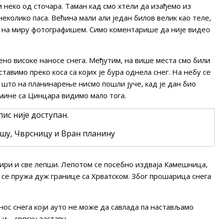
и неко од сточара. Таман кад смо хтели да изађемо из
неколико паса. Већина мали али један билов велик као теле,
а на миру фотографишем. Симо коментарише да није видео
но високе наносе снега. Међутим, на више места смо били
тавимо преко коса са којих је бура однела снег. На небу се
мо што на планинарење нисмо пошли јуче, кад је дан био
тмине са Цинцара видимо мало тога.
шу, Чврсницу и Вран планину
 шири и све лепши. Лепотом се посебно издваја Камешница,
а се пружа дуж границе са Хрватском. Због прошарица снега
ос снега који ауто не може да савлада па настављамо
и – српску заставу.