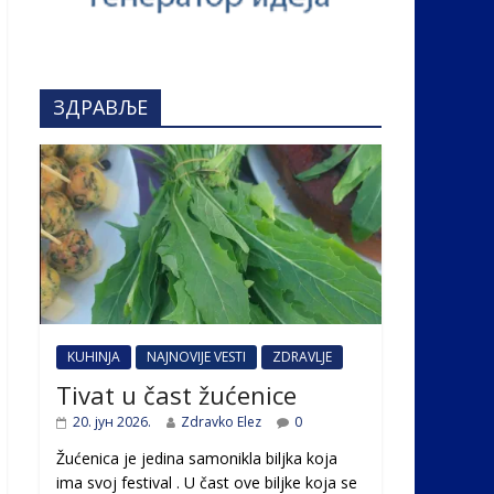
ЗДРАВЉЕ
KUHINJA
NAJNOVIJE VESTI
ZDRAVLJE
Tivat u čast žućenice
20. јун 2026.
Zdravko Elez
0
Žućenica je jedina samonikla biljka koja
ima svoj festival . U čast ovе biljke koja se