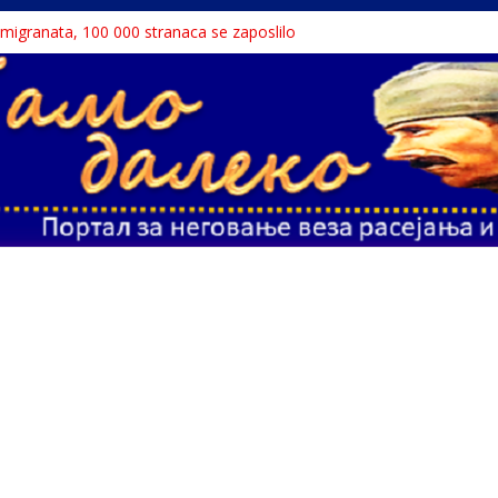
a migranata, 100 000 stranaca se zaposlilo
 књига“ проглашен народним непријатељем
u o Nikoli Tesli?
avu, reka ga odnela u Rumuniju
ne teme srpskih medija