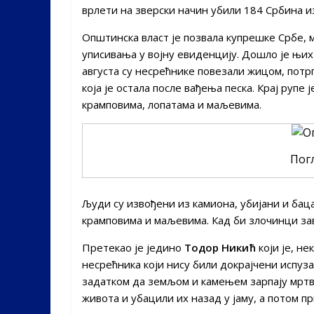
врлети на зверски начин убили 184 Србина из
Општинска власт је позвала купрешке Србе, 
уписивања у војну евиденцију. Дошло је њих
августа су несрећнике повезали жицом, потрп
која је остала после вађења песка. Крај рупе
крамповима, лопатама и маљевима.
Пог
Људи су извођени из камиона, убијани и бацан
крамповима и маљевима. Кад би злочинци за
Претекао је једино
Тодор Никић
који је, не
несрећника који нису били докрајчени испуза
задатком да земљом и камењем зарпају мртве
живота и убацили их назад у јаму, а потом п