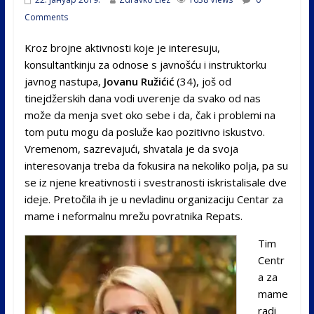
Comments
Kroz brojne aktivnosti koje je interesuju,
konsultantkinju za odnose s javnošću i instruktorku
javnog nastupa,
Jovanu Ružićić
(34), još od
tinejdžerskih dana vodi uverenje da svako od nas
može da menja svet oko sebe i da, čak i problemi na
tom putu mogu da posluže kao pozitivno iskustvo.
Vremenom, sazrevajući, shvatala je da svoja
interesovanja treba da fokusira na nekoliko polja, pa su
se iz njene kreativnosti i svestranosti iskristalisale dve
ideje. Pretočila ih je u nevladinu organizaciju Centar za
mame i neformalnu mrežu povratnika Repats.
Tim
Centr
a za
mame
radi