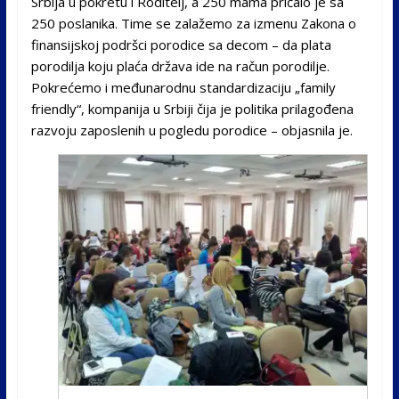
Srbija u pokretu i Roditelj, a 250 mama pričalo je sa
250 poslanika. Time se zalažemo za izmenu Zakona o
finansijskoj podršci porodice sa decom – da plata
porodilja koju plaća država ide na račun porodilje.
Pokrećemo i međunarodnu standardizaciju „family
friendly“, kompanija u Srbiji čija je politika prilagođena
razvoju zaposlenih u pogledu porodice – objasnila je.