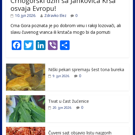
Crnogorski džin sa Jankovića Krša
osvaja Evropu!
10. јул 2026.
Zdravko Elez
0
Crna Gora poznata je po dobrom vinu i rakiji lozovači, ali
slavu čuvenog vranca ili krstača mogo bi da pomuti
F
T
Li
Vi
S
ac
w
n
b
h
e
itt
k
er
ar
Niški pekari spremaju šest tona bureka
b
er
e
e
0
9. јул 2026.
o
dI
o
n
k
Tivat u čast žućenice
0
20. јун 2026.
Čuveni sajt objavio listu najgorih