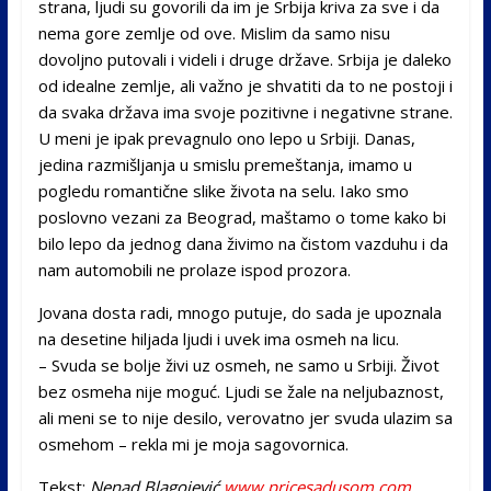
strana, ljudi su govorili da im je Srbija kriva za sve i da
nema gore zemlje od ove. Mislim da samo nisu
dovoljno putovali i videli i druge države. Srbija je daleko
od idealne zemlje, ali važno je shvatiti da to ne postoji i
da svaka država ima svoje pozitivne i negativne strane.
U meni je ipak prevagnulo ono lepo u Srbiji. Danas,
jedina razmišljanja u smislu premeštanja, imamo u
pogledu romantične slike života na selu. Iako smo
poslovno vezani za Beograd, maštamo o tome kako bi
bilo lepo da jednog dana živimo na čistom vazduhu i da
nam automobili ne prolaze ispod prozora.
Jovana dosta radi, mnogo putuje, do sada je upoznala
na desetine hiljada ljudi i uvek ima osmeh na licu.
– Svuda se bolje živi uz osmeh, ne samo u Srbiji. Život
bez osmeha nije moguć. Ljudi se žale na neljubaznost,
ali meni se to nije desilo, verovatno jer svuda ulazim sa
osmehom – rekla mi je moja sagovornica.
Tekst:
Nenad Blagojević
www.pricesadusom.com