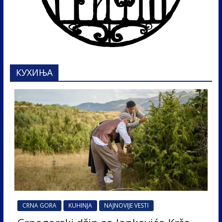
КУХИЊА
CRNA GORA
KUHINJA
NAJNOVIJE VESTI