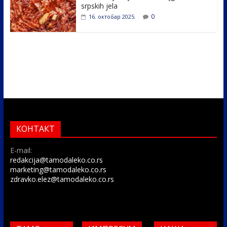
srpskih jela
0
16. октобар 2025.
КОНТАКТ
E-mail:
redakcija@tamodaleko.co.rs
marketing@tamodaleko.co.rs
zdravko.elez@tamodaleko.co.rs