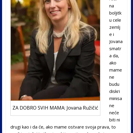
na
boljitk
u cele
zemlj
e i
Jovana
smatr
a da,
ako
mame
ne
budu
diskri
minisa
ne
ZA DOBRO SVIH MAMA: Jovana Ružičić
neće
biti ni
drugi kao i da će, ako mame ostvare svoja prava, to