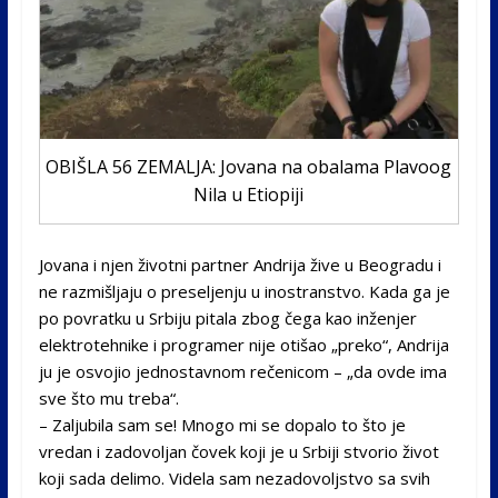
OBIŠLA 56 ZEMALJA: Jovana na obalama Plavoog
Nila u Etiopiji
Jovana i njen životni partner Andrija žive u Beogradu i
ne razmišljaju o preseljenju u inostranstvo. Kada ga je
po povratku u Srbiju pitala zbog čega kao inženjer
elektrotehnike i programer nije otišao „preko“, Andrija
ju je osvojio jednostavnom rečenicom – „da ovde ima
sve što mu treba“.
– Zaljubila sam se! Mnogo mi se dopalo to što je
vredan i zadovoljan čovek koji je u Srbiji stvorio život
koji sada delimo. Videla sam nezadovoljstvo sa svih