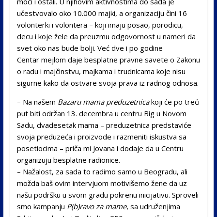
moći i ostali. U njihovim aktivnostima do sada je
učestvovalo oko 10.000 majki, a organizaciju čini 16
volonterki i volontera – koji imaju posao, porodicu,
decu i koje žele da preuzmu odgovornost u nameri da
svet oko nas bude bolji. Već dve i po godine
Centar mejlom daje besplatne pravne savete o Zakonu
o radu i majčinstvu, majkama i trudnicama koje nisu
sigurne kako da ostvare svoja prava iz radnog odnosa.
– Na našem
Bazaru mama preduzetnica
koji će po treći
put biti održan 13. decembra u centru Big u Novom
Sadu, dvadesetak mama – preduzetnica predstaviće
svoja preduzeća i proizvode i razmeniti iskustva sa
posetiocima – priča mi Jovana i dodaje da u Centru
organizuju besplatne radionice.
– Nažalost, za sada to radimo samo u Beogradu, ali
možda baš ovim intervjuom motivišemo žene da uz
našu podršku u svom gradu pokrenu inicijativu. Sproveli
smo kampanju
P(b)ravo za mame
, sa udruženjima