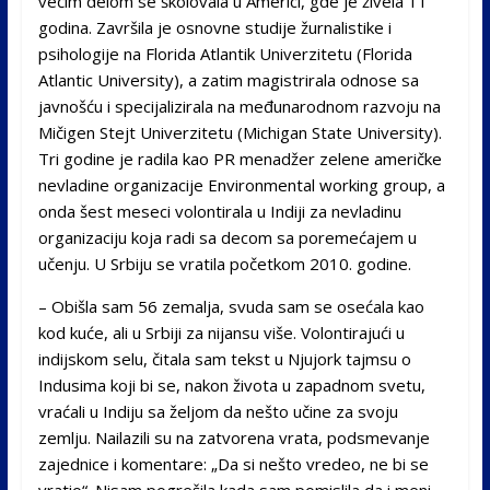
većim delom se školovala u Americi, gde je živela 11
godina. Završila je osnovne studije žurnalistike i
psihologije na Florida Atlantik Univerzitetu (Florida
Atlantic University), a zatim magistrirala odnose sa
javnošću i specijalizirala na međunarodnom razvoju na
Mičigen Stejt Univerzitetu (Michigan State University).
Tri godine je radila kao PR menadžer zelene američke
nevladine organizacije Environmental working group, a
onda šest meseci volontirala u Indiji za nevladinu
organizaciju koja radi sa decom sa poremećajem u
učenju. U Srbiju se vratila početkom 2010. godine.
– Obišla sam 56 zemalja, svuda sam se osećala kao
kod kuće, ali u Srbiji za nijansu više. Volontirajući u
indijskom selu, čitala sam tekst u Njujork tajmsu o
Indusima koji bi se, nakon života u zapadnom svetu,
vraćali u Indiju sa željom da nešto učine za svoju
zemlju. Nailazili su na zatvorena vrata, podsmevanje
zajednice i komentare: „Da si nešto vredeo, ne bi se