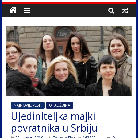
NAJNOVIJE VESTI
OTADŽBINA
Ujediniteljka majki i
povratnika u Srbiju
22. јануар 2019.
Zdravko Elez
1638 Views
0