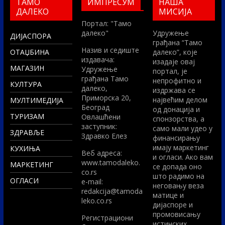
ТАМО
ИМПРЕСУМ
НАША
ДАЛЕКО
МИСИЈА
Портал: "Тамо
далеко"
Удружење
ДИЈАСПОРА
грађана “Тамо
Назив и седиште
ОТАЏБИНА
далеко”, које
издавача:
изадаје овај
МАГАЗИН
Удружење
портал, је
грађана Тамо
непрофитно и
КУЛТУРА
далеко,
издржава се
Приморска 20,
највећим делом
МУЛТИМЕДИЈА
Београд
од донација и
ТУРИЗАМ
Овлашћени
спонзорства, а
заступник:
само мали удео у
ЗДРАВЉЕ
Здравко Елез
финансирању
имају маркетинг
КУХИЊА
Вeб адреса:
и огласи. Ако вам
www.tamodaleko.
МАРКЕТИНГ
се допада оно
co.rs
што радимо на
ОГЛАСИ
e-mail:
неговању веза
redakcija@tamoda
матице и
leko.co.rs
дијаспоре и
промовисању
Регистрациони
истинских