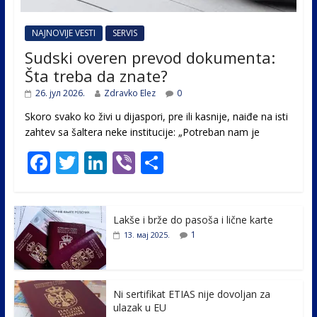
NAJNOVIJE VESTI
SERVIS
Sudski overen prevod dokumenta:
Šta treba da znate?
26. јул 2026.
Zdravko Elez
0
Skoro svako ko živi u dijaspori, pre ili kasnije, naiđe na isti
zahtev sa šaltera neke institucije: „Potreban nam je
F
T
Li
Vi
S
ac
w
n
b
h
e
itt
k
er
ar
Lakše i brže do pasoša i lične karte
b
er
e
e
1
13. мај 2025.
o
dI
o
n
k
Ni sertifikat ETIAS nije dovoljan za
ulazak u EU