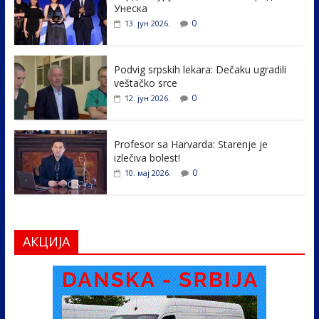
b
er
e
e
Унеска
o
dI
0
13. јун 2026.
o
n
k
Podvig srpskih lekara: Dečaku ugradili
veštačko srce
0
12. јун 2026.
Profesor sa Harvarda: Starenje je
izlečiva bolest!
0
10. мај 2026.
АКЦИЈА