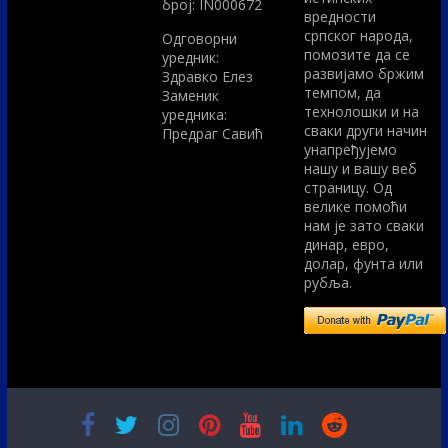
број: IN000672
вредности
српског народа,
Одговорни
помозите да се
уредник:
развијамо бржим
Здравко Елез
темпом, да
Заменик
технолошки и на
уредника:
сваки други начин
Предраг Савић
унапређујемо
нашу и вашу веб
страницу. Од
велике помоћи
нам је зато сваки
динар, евро,
долар, фунта или
рубља.