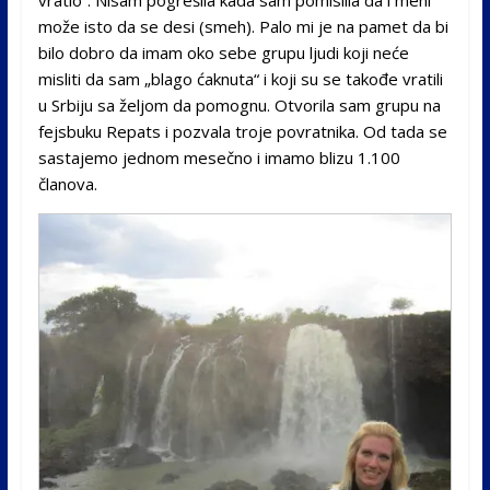
vratio“. Nisam pogrešila kada sam pomislila da i meni
može isto da se desi (smeh). Palo mi je na pamet da bi
bilo dobro da imam oko sebe grupu ljudi koji neće
misliti da sam „blago ćaknuta“ i koji su se takođe vratili
u Srbiju sa željom da pomognu. Otvorila sam grupu na
fejsbuku Repats i pozvala troje povratnika. Od tada se
sastajemo jednom mesečno i imamo blizu 1.100
članova.