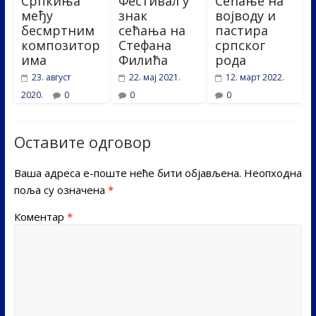
Српкиња
Фестивал у
Сећање на
међу
знак
војводу и
бесмртним
сећања на
пастира
композитор
Стефана
српског
има
Филића
рода
23. август
22. мај 2021.
12. март 2022.
2020.
0
0
0
Оставите одговор
Ваша адреса е-поште неће бити објављена.
Неопходна
поља су означена
*
Коментар
*