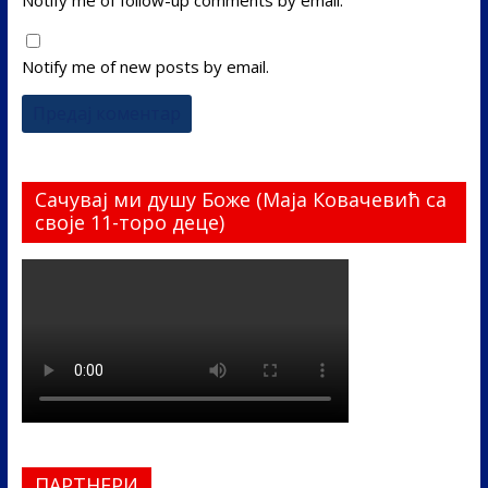
Notify me of follow-up comments by email.
Notify me of new posts by email.
Сачувај ми душу Боже (Маја Ковачевић са
своје 11-торо деце)
ПАРТНЕРИ