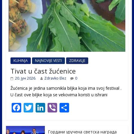
KUHINJA
NAJNOVIJE VESTI
ZDRAVLJE
Tivat u čast žućenice
20. јун 2026.
Zdravko Elez
0
Žućenica je jedina samonikla biljka koja ima svoj festival .
U čast ovе biljke koja se vekovima koristi u ishrani
F
T
Li
Vi
S
ac
w
n
b
h
e
itt
k
er
ar
Гордани уручена светска награда