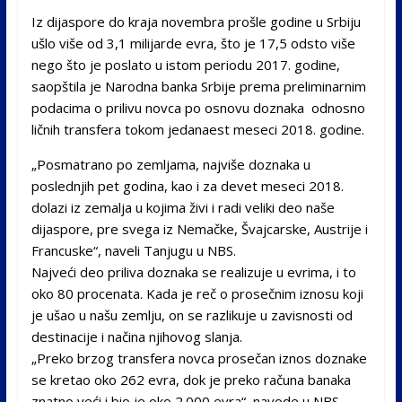
Iz dijaspore do kraja novembra prošle godine u Srbiju
ušlo više od 3,1 milijarde evra, što je 17,5 odsto više
nego što je poslato u istom periodu 2017. godine,
saopštila je Narodna banka Srbije prema preliminarnim
podacima o prilivu novca po osnovu doznaka odnosno
ličnih transfera tokom jedanaest meseci 2018. godine.
„Posmatrano po zemljama, najviše doznaka u
poslednjih pet godina, kao i za devet meseci 2018.
dolazi iz zemalja u kojima živi i radi veliki deo naše
dijaspore, pre svega iz Nemačke, Švajcarske, Austrije i
Francuske“, naveli Tanjugu u NBS.
Najveći deo priliva doznaka se realizuje u evrima, i to
oko 80 procenata. Kada je reč o prosečnim iznosu koji
je ušao u našu zemlju, on se razlikuje u zavisnosti od
destinacije i načina njihovog slanja.
„Preko brzog transfera novca prosečan iznos doznake
se kretao oko 262 evra, dok je preko računa banaka
znatno veći i bio je oko 2.000 evra“, navode u NBS.