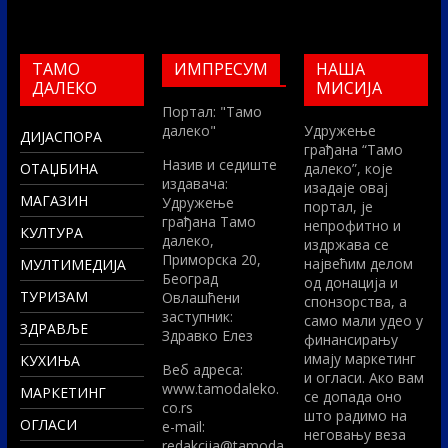
ТАМО
ИМПРЕСУМ
НАША
ДАЛЕКО
МИСИЈА
Портал: "Тамо
далеко"
Удружење
ДИЈАСПОРА
грађана “Тамо
Назив и седиште
ОТАЏБИНА
далеко”, које
издавача:
изадаје овај
МАГАЗИН
Удружење
портал, је
грађана Тамо
непрофитно и
КУЛТУРА
далеко,
издржава се
Приморска 20,
највећим делом
МУЛТИМЕДИЈА
Београд
од донација и
ТУРИЗАМ
Овлашћени
спонзорства, а
заступник:
само мали удео у
ЗДРАВЉЕ
Здравко Елез
финансирању
имају маркетинг
КУХИЊА
Вeб адреса:
и огласи. Ако вам
www.tamodaleko.
МАРКЕТИНГ
се допада оно
co.rs
што радимо на
ОГЛАСИ
e-mail:
неговању веза
redakcija@tamoda