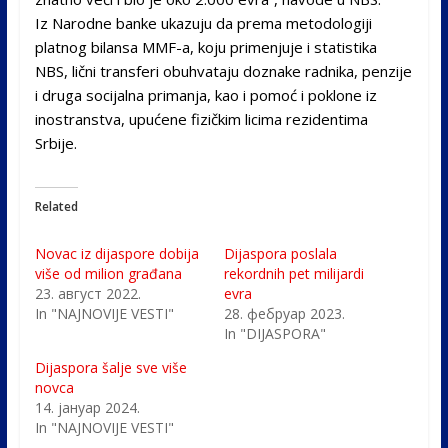
Iz Narodne banke ukazuju da prema metodologiji
platnog bilansa MMF-a, koju primenjuje i statistika
NBS, lični transferi obuhvataju doznake radnika, penzije
i druga socijalna primanja, kao i pomoć i poklone iz
inostranstva, upućene fizičkim licima rezidentima
Srbije.
Related
Novac iz dijaspore dobija
Dijaspora poslala
više od milion građana
rekordnih pet milijardi
23. август 2022.
evra
In "NAJNOVIJE VESTI"
28. фебруар 2023.
In "DIJASPORA"
Dijaspora šalje sve više
novca
14. јануар 2024.
In "NAJNOVIJE VESTI"