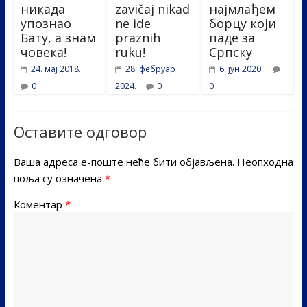
никада
zavičaj nikad
најмлађем
упознао
ne ide
борцу који
Бату, а знам
praznih
паде за
човека!
ruku!
Српску
24. мај 2018.
28. фебруар
6. јун 2020.
0
2024.
0
0
Оставите одговор
Ваша адреса е-поште неће бити објављена.
Неопходна
поља су означена
*
Коментар
*