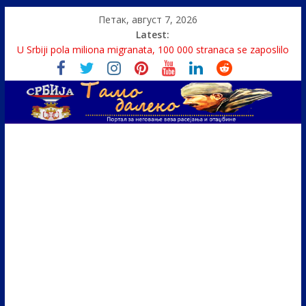
Петак, август 7, 2026
Latest:
U Srbiji pola miliona migranata, 100 000 stranaca se zaposlilo
Како је „Господар књига“ проглашен народним
непријатељем
Čije je pravo na istinu o Nikoli Tesli?
Srbin zaspao na Dunavu, reka ga odnela u Rumuniju
Politika i seks glavne teme srpskih medija