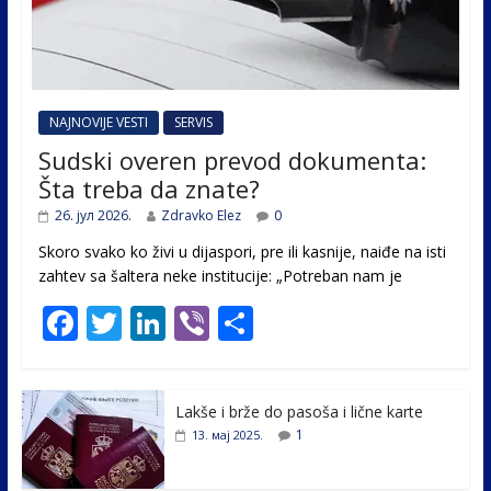
NAJNOVIJE VESTI
SERVIS
Sudski overen prevod dokumenta:
Šta treba da znate?
26. јул 2026.
Zdravko Elez
0
Skoro svako ko živi u dijaspori, pre ili kasnije, naiđe na isti
zahtev sa šaltera neke institucije: „Potreban nam je
F
T
Li
Vi
S
ac
w
n
b
h
e
itt
k
er
ar
Lakše i brže do pasoša i lične karte
b
er
e
e
1
13. мај 2025.
o
dI