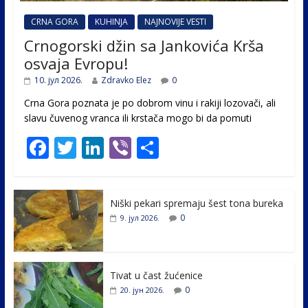
CRNA GORA
KUHINJA
NAJNOVIJE VESTI
Crnogorski džin sa Jankovića Krša
osvaja Evropu!
10. јул 2026.
Zdravko Elez
0
Crna Gora poznata je po dobrom vinu i rakiji lozovači, ali
slavu čuvenog vranca ili krstača mogo bi da pomuti
F
T
Li
Vi
S
ac
w
n
b
h
e
itt
k
er
ar
Niški pekari spremaju šest tona bureka
b
er
e
e
0
9. јул 2026.
o
dI
o
n
k
Tivat u čast žućenice
0
20. јун 2026.