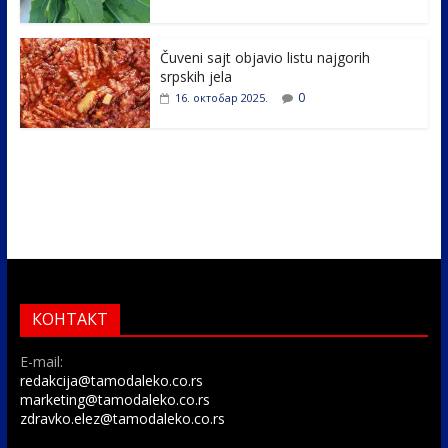
Čuveni sajt objavio listu najgorih
srpskih jela
0
16. октобар 2025.
КОНТАКТ
E-mail:
redakcija@tamodaleko.co.rs
marketing@tamodaleko.co.rs
zdravko.elez@tamodaleko.co.rs