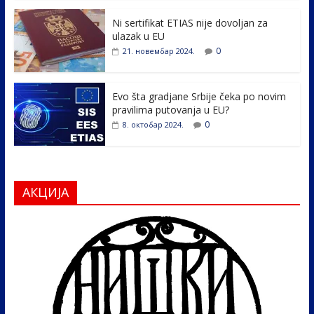
o
n
k
Ni sertifikat ETIAS nije dovoljan za
ulazak u EU
0
21. новембар 2024.
Evo šta gradjane Srbije čeka po novim
pravilima putovanja u EU?
0
8. октобар 2024.
АКЦИЈА