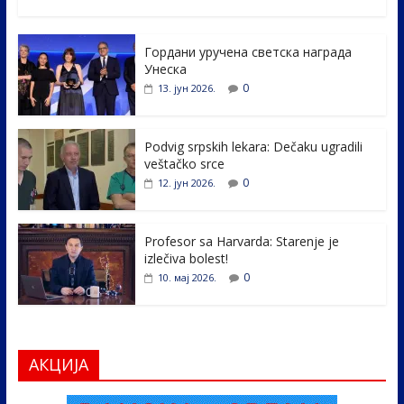
ac
w
n
b
h
e
itt
k
er
ar
Гордани уручена светска награда
b
er
e
e
Унеска
o
dI
0
13. јун 2026.
o
n
k
Podvig srpskih lekara: Dečaku ugradili
veštačko srce
0
12. јун 2026.
Profesor sa Harvarda: Starenje je
izlečiva bolest!
0
10. мај 2026.
АКЦИЈА