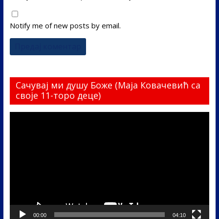
Notify me of new posts by email.
Сачувај ми душу Боже (Маја Ковачевић са
своје 11-торо деце)
Прегледач
видео
записа
00:00
04:10