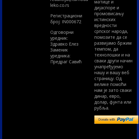
матице и
leko.co.rs
дијаспоре и
промовисању
Регистрациони
истинских
број: IN000672
вредности
српског народа,
Одговорни
помозите да се
уредник:
развијамо бржим
Здравко Елез
темпом, да
Заменик
технолошки и на
уредника:
сваки други начин
Предраг Савић
унапређујемо
нашу и вашу веб
страницу. Од
велике помоћи
нам је зато сваки
динар, евро,
долар, фунта или
рубља.