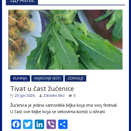
KUHINJA
NAJNOVIJE VESTI
ZDRAVLJE
Tivat u čast žućenice
20. јун 2026.
Zdravko Elez
0
Žućenica je jedina samonikla biljka koja ima svoj festival .
U čast ovе biljke koja se vekovima koristi u ishrani
F
T
Li
Vi
S