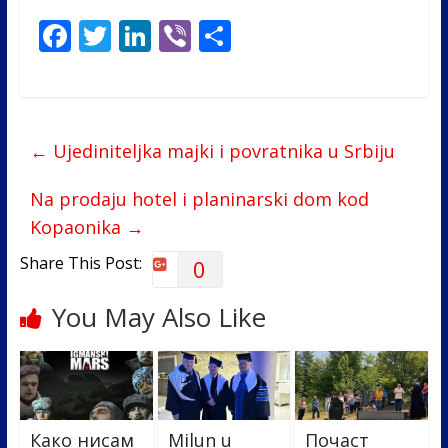
F
T
Li
Vi
S
ac
w
n
b
h
e
itt
k
er
ar
b
er
e
e
←
Ujediniteljka majki i povratnika u Srbiju
o
dI
o
n
Na prodaju hotel i planinarski dom kod
k
Kopaonika
→
Share This Post:
0
You May Also Like
Како нисам
Milun u
Почаст