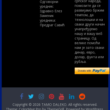
српског народа,
Одговорни
помозите да се
уредник:
развијамо бржим
Здравко Елез
темпом, да
Заменик
технолошки и на
уредника:
сваки други начин
Предраг Савић
унапређујемо
нашу и вашу веб
страницу. Од
велике помоћи
нам је зато сваки
динар, евро,
долар, фунта или
рубља.
Copyright © 2026
TAMO DALEKO
. All rights reserved.
Theme: ColorMag Pro by
ThemeGrill
. Powered by
WordPress
.