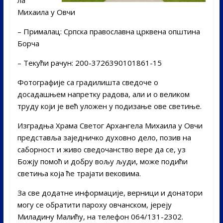
ла
Михаила у Овчи
– Прималац: Српска православна црквена општина
Борча
– Текући рачун: 200-3726390101861-15
Фотографије са градилишта сведоче о
досадашњем напретку радова, али и о великом
труду који је већ уложен у подизање ове светиње.
Изградња Храма Светог Архангела Михаила у Овчи
представља заједничко духовно дело, позив на
саборност и живо сведочанство вере да се, уз
Божју помоћ и добру вољу људи, може подићи
светиња која ће трајати вековима.
За све додатне информације, верници и донатори
могу се обратити пароху овчанском, јереју
Миладину Малићу, на телефон 064/131-2302.