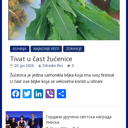
KUHINJA
NAJNOVIJE VESTI
ZDRAVLJE
Tivat u čast žućenice
20. јун 2026.
Zdravko Elez
0
Žućenica je jedina samonikla biljka koja ima svoj festival .
U čast ovе biljke koja se vekovima koristi u ishrani
F
T
Li
Vi
S
ac
w
n
b
h
e
itt
k
er
ar
Гордани уручена светска награда
b
er
e
e
Унеска