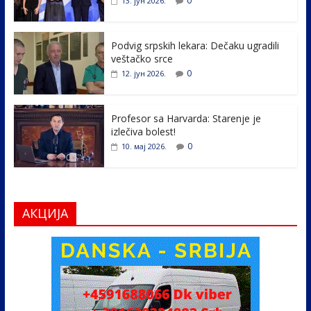
o
dI
0
13. јун 2026.
o
n
k
Podvig srpskih lekara: Dečaku ugradili
veštačko srce
0
12. јун 2026.
Profesor sa Harvarda: Starenje je
izlečiva bolest!
0
10. мај 2026.
АКЦИЈА