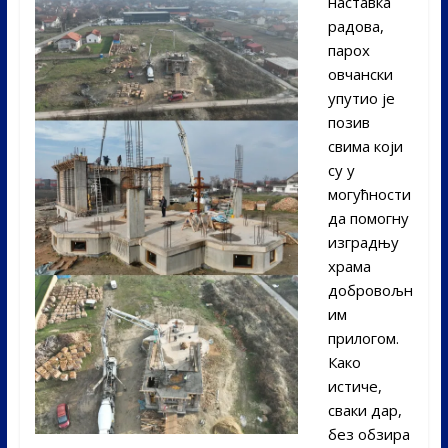
наставка
радова,
парох
овчански
упутио је
позив
свима који
су у
могућности
да помогну
изградњу
храма
добровољн
им
прилогом.
Како
истиче,
сваки дар,
без обзира