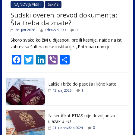
NAJNOVIJE VESTI
SERVIS
Sudski overen prevod dokumenta:
Šta treba da znate?
26. јул 2026.
Zdravko Elez
0
Skoro svako ko živi u dijaspori, pre ili kasnije, naiđe na isti
zahtev sa šaltera neke institucije: „Potreban nam je
F
T
Li
Vi
S
ac
w
n
b
h
e
itt
k
er
ar
Lakše i brže do pasoša i lične karte
b
er
e
e
1
13. мај 2025.
o
dI
o
n
k
Ni sertifikat ETIAS nije dovoljan za
ulazak u EU
0
21. новембар 2024.