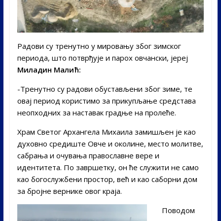
Радови су тренутно у мировању због зимског
периода, што потврђује и парох овчански, јереј
Миладин Малић:
-Тренутно су радови обустављени због зиме, те
овај период користимо за прикупљање средстава
неопходних за наставак градње на пролеће.
Храм Светог Архангела Михаила замишљен је као
духовно средиште Овче и околине, место молитве,
сабрања и очувања православне вере и
идентитета. По завршетку, он ће служити не само
као богослужбени простор, већ и као саборни дом
за бројне вернике овог краја.
Поводом