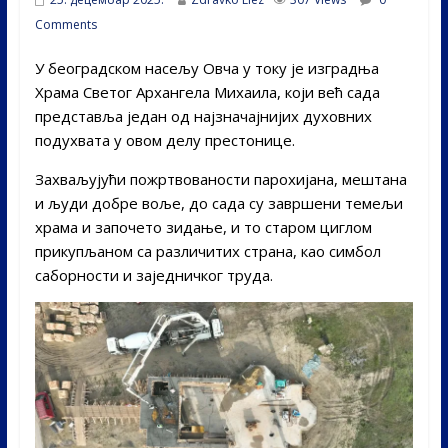
Comments
У београдском насељу Овча у току је изградња
Храма Светог Архангела Михаила, који већ сада
представља један од најзначајнијих духовних
подухвата у овом делу престонице.
Захваљујући пожртвованости парохијана, мештана
и људи добре воље, до сада су завршени темељи
храма и започето зидање, и то старом циглом
прикупљаном са различитих страна, као симбол
саборности и заједничког труда.