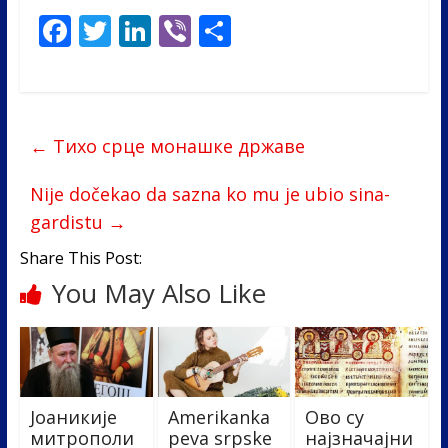
F
T
Li
Vi
S
ac
w
n
b
h
e
itt
k
er
ar
b
er
e
e
←
Tихо срце монашке државе
o
dI
o
n
Nije dočekao da sazna ko mu je ubio sina-
k
gardistu
→
Share This Post:
You May Also Like
Јоаникије
Amerikanka
Ово су
митрополи
peva srpske
најзначајни