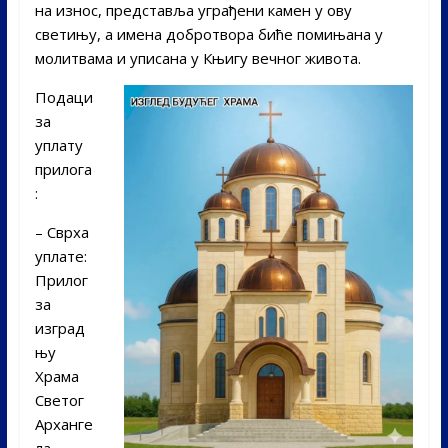
на износ, представља уграђени камен у ову
светињу, а имена добротвора биће помињана у
молитвама и уписана у Књигу вечног живота.
Подаци
за
уплату
прилога
:
– Сврха
уплате:
Прилог
за
изград
њу
Храма
Светог
Арханге