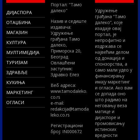
Портал: "Тамо
далеко"
Удружење
ДИЈАСПОРА
грађана “Тамо
Назив и седиште
ОТАЏБИНА
далеко”, које
издавача:
изадаје овај
МАГАЗИН
Удружење
портал, је
грађана Тамо
непрофитно и
КУЛТУРА
далеко,
издржава се
Приморска 20,
највећим делом
МУЛТИМЕДИЈА
Београд
од донација и
ТУРИЗАМ
Овлашћени
спонзорства, а
заступник:
само мали удео у
ЗДРАВЉЕ
Здравко Елез
финансирању
имају маркетинг
КУХИЊА
Вeб адреса:
и огласи. Ако вам
www.tamodaleko.
МАРКЕТИНГ
се допада оно
co.rs
што радимо на
ОГЛАСИ
e-mail:
неговању веза
redakcija@tamoda
матице и
leko.co.rs
дијаспоре и
промовисању
Регистрациони
истинских
број: IN000672
вредности