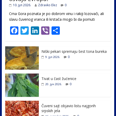
10. јул 2026.
Zdravko Elez
0
Crna Gora poznata je po dobrom vinu i rakiji lozovači, ali
slavu čuvenog vranca ili krstača mogo bi da pomuti
F
T
Li
Vi
S
ac
w
n
b
h
e
itt
k
er
ar
Niški pekari spremaju šest tona bureka
b
er
e
e
0
9. јул 2026.
o
dI
o
n
k
Tivat u čast žućenice
0
20. јун 2026.
Čuveni sajt objavio listu najgorih
srpskih jela