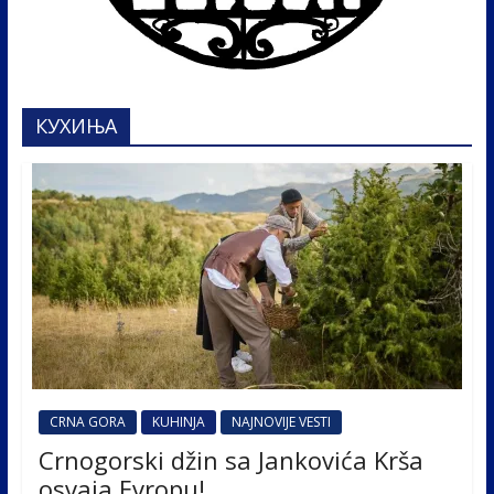
КУХИЊА
CRNA GORA
KUHINJA
NAJNOVIJE VESTI
Crnogorski džin sa Jankovića Krša
osvaja Evropu!