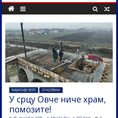
NAJNOVIJE VESTI
OTADŽBINA
У срцу Овче ниче храм,
помозите!
25. децембар 2025.
Zdravko Elez
307 Views
0