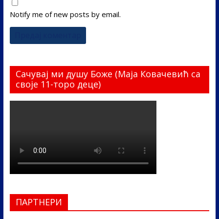
Notify me of new posts by email.
Сачувај ми душу Боже (Маја Ковачевић са
своје 11-торо деце)
ПАРТНЕРИ