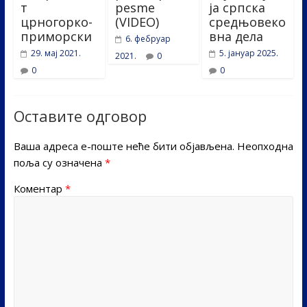
т
pesme
ја српска
црногорко-
(VIDEO)
средњовеко
приморски
вна дела
6. фебруар
29. мај 2021.
5. јануар 2025.
2021.
0
0
0
Оставите одговор
Ваша адреса е-поште неће бити објављена.
Неопходна
поља су означена
*
Коментар
*