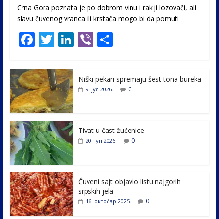
Crna Gora poznata je po dobrom vinu i rakiji lozovači, ali
slavu čuvenog vranca ili krstača mogo bi da pomuti
F
T
Li
Vi
S
ac
w
n
b
h
e
itt
k
er
ar
Niški pekari spremaju šest tona bureka
b
er
e
e
0
9. јул 2026.
o
dI
o
n
k
Tivat u čast žućenice
0
20. јун 2026.
Čuveni sajt objavio listu najgorih
srpskih jela
0
16. октобар 2025.