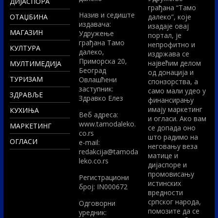
ДИЈАСПОРА
грађана “Тамо
Назив и седиште
ОТАЏБИНА
далеко”, које
издавача:
изадаје овај
МАГАЗИН
Удружење
портал, је
грађана Тамо
непрофитно и
КУЛТУРА
далеко,
издржава се
Приморска 20,
највећим делом
МУЛТИМЕДИЈА
Београд
од донација и
ТУРИЗАМ
Овлашћени
спонзорства, а
заступник:
само мали удео у
ЗДРАВЉЕ
Здравко Елез
финансирању
имају маркетинг
КУХИЊА
Вeб адреса:
и огласи. Ако вам
www.tamodaleko.
МАРКЕТИНГ
се допада оно
co.rs
што радимо на
ОГЛАСИ
e-mail:
неговању веза
redakcija@tamoda
матице и
leko.co.rs
дијаспоре и
промовисању
Регистрациони
истинских
број: IN000672
вредности
српског народа,
Одговорни
помозите да се
уредник: