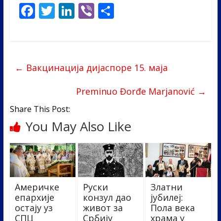
F
T
Li
Vi
S
ac
w
n
b
h
e
itt
k
er
ar
b
er
e
e
←
Вакцинација дијаспоре 15. маја
o
dI
o
n
Preminuo Đorđe Marjanović
→
k
Share This Post:
You May Also Like
Америчке
Руски
Златни
епархије
конзул дао
јубилеј:
остају уз
живот за
Пола века
СПЦ
Србију
храма у