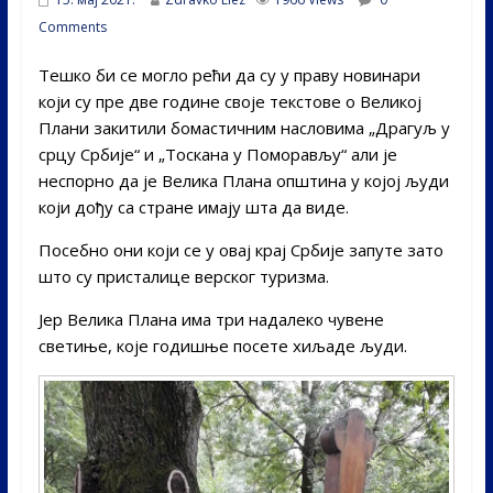
Comments
Тешко би се могло рећи да су у праву новинари
који су пре две године своје текстове о Великој
Плани закитили бомастичним насловима „Драгуљ у
срцу Србије“ и „Тоскана у Поморављу“ али је
неспорно да је Велика Плана општина у којој људи
који дођу са стране имају шта да виде.
Посебно они који се у овај крај Србије запуте зато
што су присталице верског туризма.
Јер Велика Плана има три надалеко чувене
светиње, које годишње посете хиљаде људи.