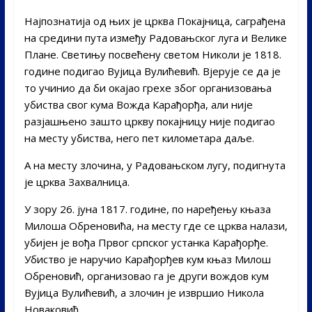
Најпознатија од њих је црква Покајница, саграђена
на средини пута између Радовањског луга и Велике
Плане. Светињу посвећену светом Николи је 1818.
године подигао Вујица Вулићевић. Вјерује се да је
то учинио да би окајао грехе због организовања
убиства свог кума Вожда Карађорђа, али није
разјашњено зашто цркву покајницу није подигао
на месту убиства, него пет километара даље.
А на месту злочина, у Радовањском лугу, подигнута
је црква Захвалница.
У зору 26. јуна 1817. године, по наређењу књаза
Милоша Обреновића, на месту где се црква налази,
убијен је вођа Првог српског устанка Карађорђе.
Убиство је наручио Карађорђев кум књаз Милош
Обреновић, организовао га је други вождов кум
Вујица Вулићевић, а злочин је извршио Никола
Новаковић.