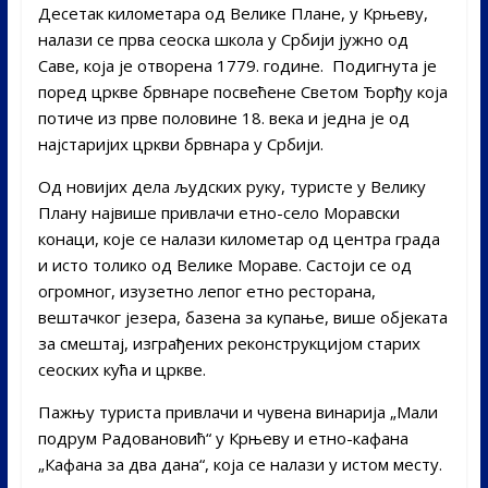
Десетак километара од Велике Плане, у Крњеву,
налази се прва сеоска школа у Србији јужно од
Саве, која је отворена 1779. године. Подигнута је
поред цркве брвнаре посвећене Светом Ђорђу која
потиче из прве половине 18. века и једна је од
најстаријих цркви брвнара у Србији.
Од новијих дела људских руку, туристе у Велику
Плану највише привлачи етно-село Моравски
конаци, које се налази километар од центра града
и исто толико од Велике Мораве. Састоји се од
огромног, изузетно лепог етно ресторана,
вештачког језера, базена за купање, више објеката
за смештај, изграђених реконструкцијом старих
сеоских кућа и цркве.
Пажњу туриста привлачи и чувена винарија „Мали
подрум Радовановић“ у Крњеву и етно-кафана
„Кафана за два дана“, која се налази у истом месту.