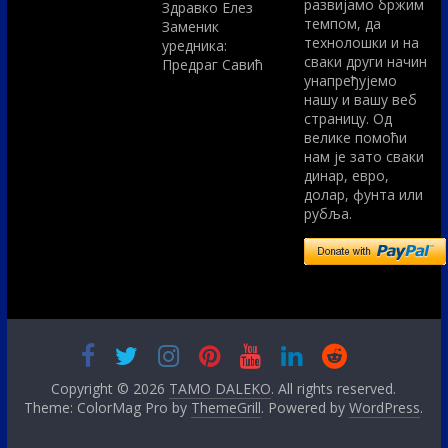
развијамо бржим
Здравко Елез
темпом, да
Заменик
технолошки и на
уредника:
сваки други начин
Предраг Савић
унапређујемо
нашу и вашу веб
страницу. Од
велике помоћи
нам је зато сваки
динар, евро,
долар, фунта или
рубља.
Copyright © 2026
TAMO DALEKO
. All rights reserved.
Theme: ColorMag Pro by
ThemeGrill
. Powered by
WordPress
.