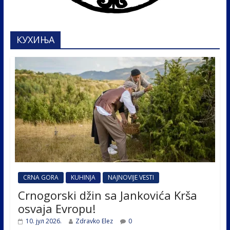
КУХИЊА
CRNA GORA
KUHINJA
NAJNOVIJE VESTI
Crnogorski džin sa Jankovića Krša
osvaja Evropu!
10. јул 2026.
Zdravko Elez
0