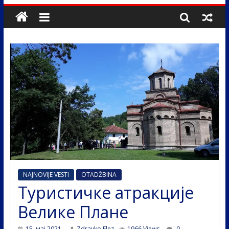
NAJNOVIJE VESTI
OTADŽBINA
Туристичке атракције
Велике Плане
15. мај 2021.
Zdravko Elez
1966 Views
0