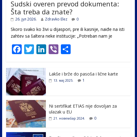
Sudski overen prevod dokumenta:
Šta treba da znate?
26. јул 2026.
Zdravko Elez
0
Skoro svako ko živi u dijaspori, pre ili kasnije, naiđe na isti
zahtev sa šaltera neke institucije: „Potreban nam je
F
T
Li
Vi
S
ac
w
n
b
h
e
itt
k
er
ar
Lakše i brže do pasoša i lične karte
b
er
e
e
1
13. мај 2025.
o
dI
o
n
k
Ni sertifikat ETIAS nije dovoljan za
ulazak u EU
0
21. новембар 2024.