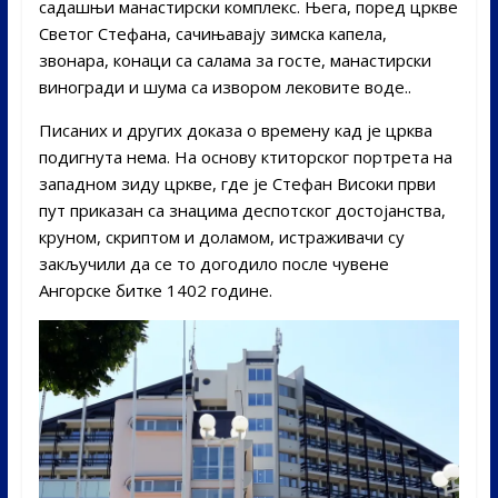
садашњи манастирски комплекс. Њега, поред цркве
Светог Стефана, сачињавају зимска капела,
звонара, конаци са салама за госте, манастирски
виногради и шума са извором лековите воде..
Писаних и других доказа о времену кад је црква
подигнута нема. На основу ктиторског портрета на
западном зиду цркве, где је Стефан Високи први
пут приказан са знацима деспотског достојанства,
круном, скриптом и доламом, истраживачи су
закључили да се то догодило после чувене
Ангорске битке 1402 године.