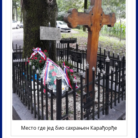
Место где јед био сахрањен Карађорђе