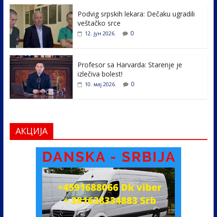
o
n
k
Podvig srpskih lekara: Dečaku ugradili
veštačko srce
0
12. јун 2026.
Profesor sa Harvarda: Starenje je
izlečiva bolest!
0
10. мај 2026.
АКЦИЈА