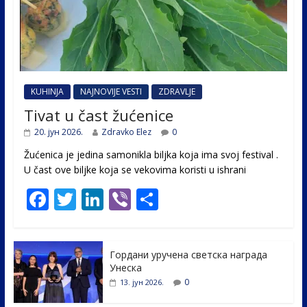
KUHINJA
NAJNOVIJE VESTI
ZDRAVLJE
Tivat u čast žućenice
20. јун 2026.
Zdravko Elez
0
Žućenica je jedina samonikla biljka koja ima svoj festival .
U čast ovе biljke koja se vekovima koristi u ishrani
F
T
Li
Vi
S
ac
w
n
b
h
e
itt
k
er
ar
Гордани уручена светска награда
b
er
e
e
Унеска
o
dI
0
13. јун 2026.