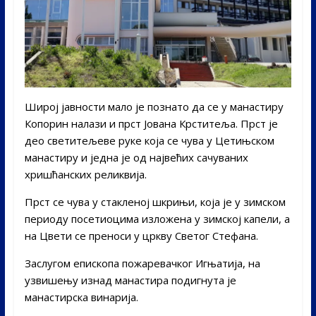
Широј јавности мало је познато да се у манастиру
Копорин налази и прст Јована Крститеља. Прст је
део светитељеве руке која се чува у Цетињском
манастиру и једна је од највећих сачуваних
хришћанских реликвија.
Прст се чува у стакленој шкрињи, која је у зимском
периоду посетиоцима изложена у зимској капели, а
на Цвети се преноси у цркву Светог Стефана.
Заслугом епископа пожаревачког Игњатија, на
узвишењу изнад манастира подигнута је
манастирска винарија.