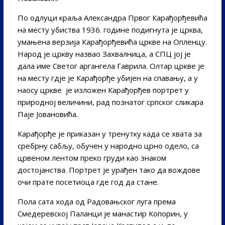
По одлуци краља Александра Првог Карађорђевића
на месту убиства 1936. године подигнута је црква,
умањена верзија Карађорђевића цркве на Опленцу.
Народ је цркву назвао Захвалница, а СПЦ јој је
дала име Светог аргангела Гаврила. Олтар цркве је
на месту гдје је Карађорђе убијен на спавању, а у
наосу цркве је изложен Карађорђев портрет у
природној величини, рад познатог српског сликара
Паје Јовановића.
Карађорђе је приказан у тренутку када се хвата за
сребрну сабљу, обучен у народно црно одело, са
црвеном лентом преко груди као знаком
достојанства. Портрет је урађен тако да вождове
очи прате посетиоца где год да стане.
Пола сата хода од Радовањског луга према
Смедеревској Паланци је манастир Копорин, у