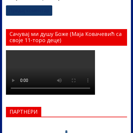
Сачувај ми душу Боже (Маја Ковачевић са
своје 11-торо деце)
ПАРТНЕРИ