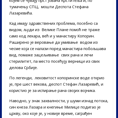
којем се чувају прст Јована Крститеља и, по
тумачењу СПЦ, мошти Деспота Стефана
Лазаревића.
Кад имају здравствених проблема, посебно са
видом, људи из Велике Плане помоћ не траже
само код лекара, већ и у манастиру Копорин.
Раширено је веровање да умивање водом из
чесме која се налази поред манастира побољшава
вид, помаже зацељивање свих рана и лечи
стерилитет, па место посећују верници из свих
делова Србије.
По легенди, лековитост копоринске воде открио
је, пре шест векова, деспот Стефан Лазаревић, и
користио је за испирање рана својих војника.
Наводно, у знак захвалности, у шуми изнад потока,
син кнеза Лазара и кнегиње Милице подигао је
цркву, око које је, у новије време, саграђен