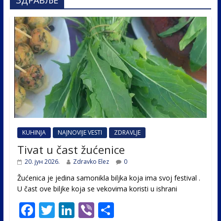
ЗДРАВЉЕ
KUHINJA
NAJNOVIJE VESTI
ZDRAVLJE
Tivat u čast žućenice
20. јун 2026.
Zdravko Elez
0
Žućenica je jedina samonikla biljka koja ima svoj festival .
U čast ovе biljke koja se vekovima koristi u ishrani
F
T
Li
Vi
S