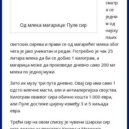
сматр
а се
једни
м од
Од млека магарице: Пуле сир
најску
пљих
светских сирева и прави се од магарећег млека због
чега је јако уникатан и редак. Потребно је чак 25
литара млека да би се добио 1 килограм, а
магарица може да произведе дневно само 200 мл
млека по једној мужи.
Зато их музу три пута дневно. Овај сир има само 1
одсто млечне масти, али и антиалергијска својства.
Килограм оваквог сира обично кошта 1.000 евра,
али Пуле достиже цијену између 3 и 5 хиљада
евра.
Трећи сир на овом списку је чувени Шарски сир
који долази за простора Косова и Метохије,