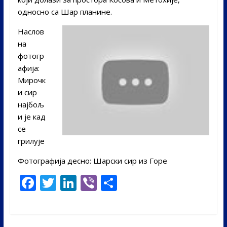
односно са Шар планине.
Наслов
на
фотогр
афија:
Мирочк
и сир
најбољ
и је кад
се
грилује
Фотографија десно: Шарски сир из Горе
F
T
Li
Vi
S
ac
w
n
b
h
e
itt
k
er
ar