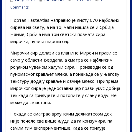
Comments
Портал TasteAtlas направио је листу 670 најбољих
сирева на свету, а на тој мапи нашла се и Србија.
Наиме, Србија има три светски позната сира –
мирочки, пуле и шарски сир.
Мирочки сир долази са планине Мироч и прави се
само у области Ђердапа, а сматра се најближим
рођаком чувеном халуми сира. Производи се од
пуномасног крављег млека, а понекада се у његову
текстуру додају кравље и овчије млеко. Припрема
мирочког сира је једноставна јер прави укус добија
тек када га грилујете и потопите у слану воду. Не
може да се истопи.
Некада се сматрао врхунским деликатесом док
није почело све више људи да га конзумира, па
самим тим експериментише. Када се грилује,