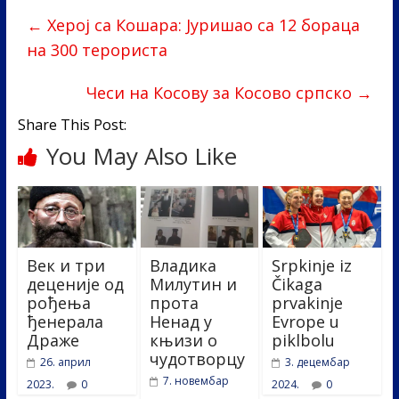
b
er
e
e
←
Херој са Кошара: Јуришао са 12 бораца
o
dI
на 300 терориста
o
n
k
Чеси на Косову за Косово српско
→
Share This Post:
You May Also Like
Век и три
Владика
Srpkinje iz
деценије од
Милутин и
Čikaga
рођења
прота
prvakinje
ђенерала
Ненад у
Evrope u
Драже
књизи о
piklbolu
чудотворцу
26. април
3. децембар
7. новембар
2023.
0
2024.
0