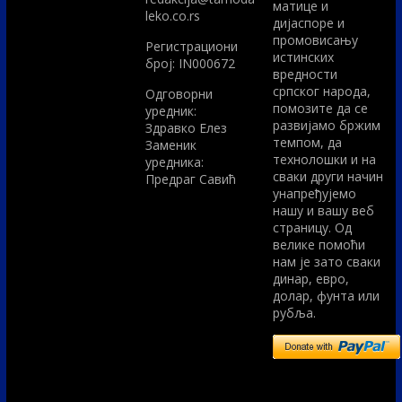
матице и
leko.co.rs
дијаспоре и
промовисању
Регистрациони
истинских
број: IN000672
вредности
српског народа,
Одговорни
помозите да се
уредник:
развијамо бржим
Здравко Елез
темпом, да
Заменик
технолошки и на
уредника:
сваки други начин
Предраг Савић
унапређујемо
нашу и вашу веб
страницу. Од
велике помоћи
нам је зато сваки
динар, евро,
долар, фунта или
рубља.