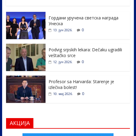
ac
w
n
b
h
e
itt
k
er
ar
Гордани уручена светска награда
b
er
e
e
Унеска
o
dI
0
13. јун 2026.
o
n
k
Podvig srpskih lekara: Dečaku ugradili
veštačko srce
0
12. јун 2026.
Profesor sa Harvarda: Starenje je
izlečiva bolest!
0
10. мај 2026.
АКЦИЈА