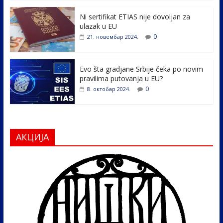
o
n
k
Ni sertifikat ETIAS nije dovoljan za
ulazak u EU
0
21. новембар 2024.
Evo šta gradjane Srbije čeka po novim
pravilima putovanja u EU?
0
8. октобар 2024.
АКЦИЈА