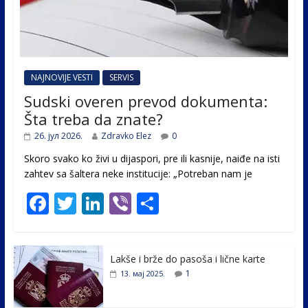
NAJNOVIJE VESTI
SERVIS
Sudski overen prevod dokumenta:
Šta treba da znate?
26. јул 2026.
Zdravko Elez
0
Skoro svako ko živi u dijaspori, pre ili kasnije, naiđe na isti
zahtev sa šaltera neke institucije: „Potreban nam je
F
T
Li
Vi
S
ac
w
n
b
h
e
itt
k
er
ar
Lakše i brže do pasoša i lične karte
b
er
e
e
1
13. мај 2025.
o
dI