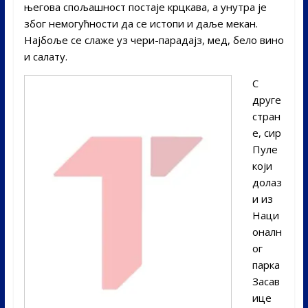
његова спољашност постаје крцкава, а унутра је
због немогућности да се истопи и даље мекан.
Најбоље се слаже уз чери-парадајз, мед, бело вино
и салату.
С
друге
стран
е, сир
Пуле
који
долаз
и из
Наци
оналн
ог
парка
Засав
ице