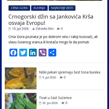
CRNA GORA
KUHINJA
NAJNOVIJE VESTI
Crnogorski džin sa Jankovića Krša
osvaja Evropu!
10. јул 2026.
Zdravko Elez
0
Crna Gora poznata je po dobrom vinu i rakiji lozovači, ali
slavu čuvenog vranca ili krstača mogo bi da pomuti
F
T
Li
Vi
S
ac
w
n
b
h
e
itt
k
er
ar
Niški pekari spremaju šest tona bureka
b
er
e
e
0
9. јул 2026.
o
dI
o
n
k
Tivat u čast žućenice
0
20. јун 2026.