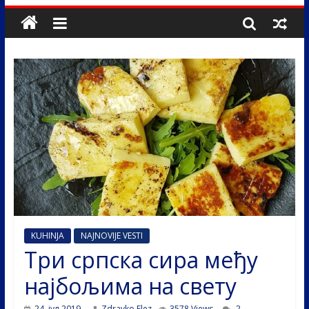
KUHINJA
NAJNOVIJE VESTI
Три српска сира међу
најбољима на свету
24. јул 2019.
Zdravko Elez
3578 Views
2