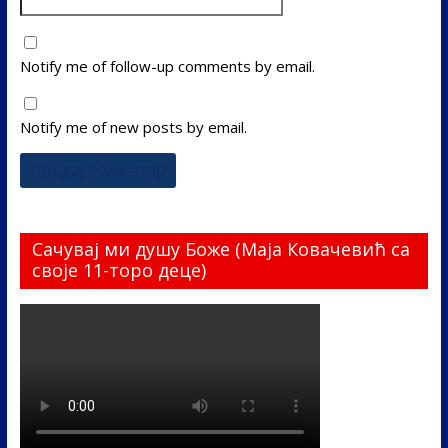
Notify me of follow-up comments by email.
Notify me of new posts by email.
Сачувај ми душу Боже (Маја Ковачевић са
своје 11-торо деце)