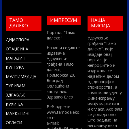
ТАМО
ИМПРЕСУМ
НАША
ДАЛЕКО
МИСИЈА
Портал: "Тамо
далеко"
Удружење
ДИЈАСПОРА
грађана “Тамо
Назив и седиште
ОТАЏБИНА
далеко”, које
издавача:
изадаје овај
МАГАЗИН
Удружење
портал, је
грађана Тамо
непрофитно и
КУЛТУРА
далеко,
издржава се
Приморска 20,
највећим делом
МУЛТИМЕДИЈА
Београд
од донација и
ТУРИЗАМ
Овлашћени
спонзорства, а
заступник:
само мали удео у
ЗДРАВЉЕ
Здравко Елез
финансирању
имају маркетинг
КУХИЊА
Вeб адреса:
и огласи. Ако вам
www.tamodaleko.
МАРКЕТИНГ
се допада оно
co.rs
што радимо на
ОГЛАСИ
e-mail:
неговању веза
redakcija@tamoda