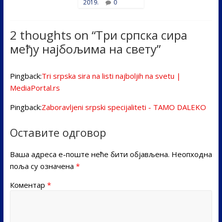
2019.
0
2 thoughts on “
Три српска сира
међу најбољима на свету
”
Pingback:
Tri srpska sira na listi najboljih na svetu |
MediaPortal.rs
Pingback:
Zaboravljeni srpski specijaliteti - TAMO DALEKO
Оставите одговор
Ваша адреса е-поште неће бити објављена.
Неопходна
поља су означена
*
Коментар
*