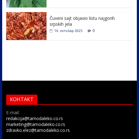
Čuveni sajt objavio listu najgorih
srpskih jela
0
16. октобар 2025.
КОНТАКТ
E-mail:
redakcija@tamodaleko.co.rs
marketing@tamodaleko.co.rs
zdravko.elez@tamodaleko.co.rs