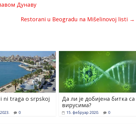
лавом Дунаву
Restorani u Beogradu na Mišelinovoj listi
→
i ni traga o srpskoj
Да ли је добијена битка са
вирусима?
 2023.
0
15. фебруар 2020.
0