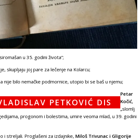
iromašan u 35. godini života“;
e, skupljaju joj pare za lečenje na Kolarcu;
 nije bilo nemačke podmornice, utopio bi se baš u njemu;
Petar
Kočić
,
„slomlj
agedijama, progonom i bolestima, umire veoma mlad, u 39. godini
o i streljali. Proglašeni za izdajnike,
Miloš Trivunac i Gligorije