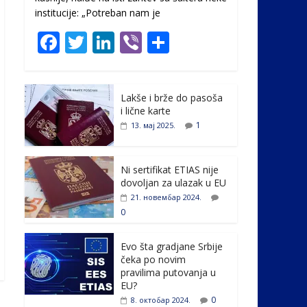
institucije: „Potreban nam je
F
T
Li
Vi
S
ac
w
n
b
h
e
itt
k
er
ar
Lakše i brže do pasoša
b
er
e
e
i lične karte
o
dI
1
13. мај 2025.
o
n
k
Ni sertifikat ETIAS nije
dovoljan za ulazak u EU
21. новембар 2024.
0
Evo šta gradjane Srbije
čeka po novim
pravilima putovanja u
EU?
0
8. октобар 2024.