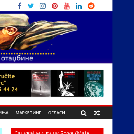
ИЊА
МАРКЕТИНГ
ОГЛАСИ
Сачувај ми душу Боже (Маја