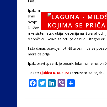
I nisu!
Ipak, mi
smo
svoje
književ
nike sistematski ubijali decenijama. Stvarali od n
slepočnici, ukoliko se odluče da budu štogod dru
I šta danas očekujemo? Ništa osim, da se posao n
mora da prlja.
Ipak, pravi „pesnik je pesnik, leka mu nema, on ć
Tekst:
Ljubica R. Kubura
(preuzeto sa Fejsbuk
F
T
Li
Vi
S
ac
w
n
b
h
e
itt
k
er
ar
b
er
e
e