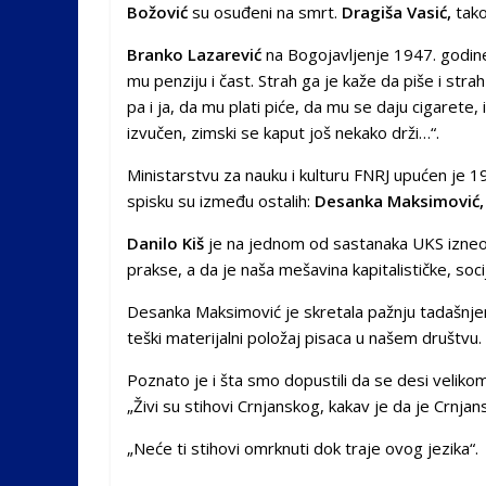
Božović
su osuđeni na smrt.
Dragiša Vasić,
tako
Branko Lazarević
na Bogojavljenje 1947. godine 
mu penziju i čast. Strah ga je kaže da piše i str
pa i ja, da mu plati piće, da mu se daju cigarete
izvučen, zimski se kaput još nekako drži…“.
Ministarstvu za nauku i kulturu FNRJ upućen je 1
spisku su između ostalih:
Desanka Maksimović, I
Danilo Kiš
je na jednom od sastanaka UKS izneo 
prakse, a da je naša mešavina kapitalističke, soci
Desanka Maksimović je skretala pažnju tadašnje
teški materijalni položaj pisaca u našem društvu.
Poznato je i šta smo dopustili da se desi velik
„Živi su stihovi Crnjanskog, kakav je da je Crnjan
„Neće ti stihovi omrknuti dok traje ovog jezika“.