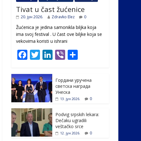
Tivat u čast žućenice
20. јун 2026.
Zdravko Elez
0
Žućenica je jedina samonikla biljka koja
ima svoj festival . U čast ovе biljke koja se
vekovima koristi u ishrani
F
T
Li
Vi
S
ac
w
n
b
h
e
itt
k
er
ar
Гордани уручена
b
er
e
e
светска награда
o
dI
Унеска
0
13. јун 2026.
o
n
k
Podvig srpskih lekara:
Dečaku ugradili
veštačko srce
0
12. јун 2026.