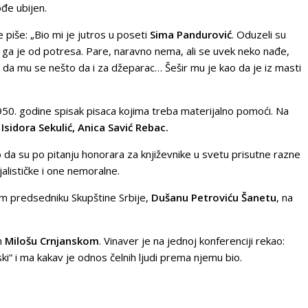
đe ubijen.
piše: „Bio mi je jutros u poseti
Sima Pandurović
. Oduzeli su
ah ga je od potresa. Pare, naravno nema, ali se uvek neko nađe,
, i da mu se nešto da i za džeparac… Šešir mu je kao da je iz masti
950. godine spisak pisaca kojima treba materijalno pomoći. Na
sidora Sekulić, Anica Savić Rebac.
da su po pitanju honorara za književnike u svetu prisutne razne
jalističke i one nemoralne.
m predsedniku Skupštine Srbije,
Dušanu Petroviću Šanetu
, na
om
Milošu Crnjanskom
. Vinaver je na jednoj konferenciji rekao:
ski“ i ma kakav je odnos čelnih ljudi prema njemu bio.