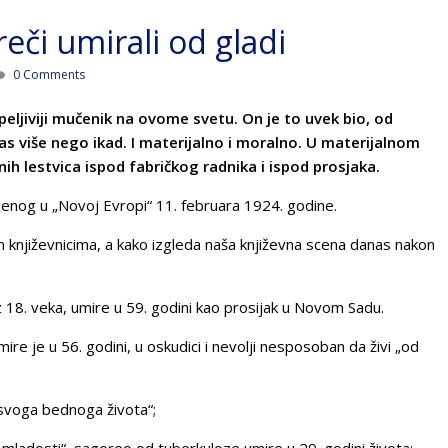
reči umirali od gladi
0 Comments
rpeljiviji mučenik na ovome svetu. On je to uvek bio, od
nas više nego ikad. I materijalno i moralno. U materijalnom
ih lestvica ispod fabričkog radnika i ispod prosjaka.
jenog u „Novoj Evropi“ 11. februara 1924. godine.
m književnicima, a kako izgleda naša književna scena danas nakon
iz 18. veka, umire u 59. godini kao prosijak u Novom Sadu.
re je u 56. godini, u oskudici i nevolji nesposoban da živi „od
„svoga bednoga života“;
k mladosti“, sagoreo od tuberkuloze umire u 29. godini života;