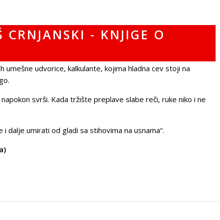
jih umešne udvorice, kalkulante, kojima hladna cev stoji na
go.
apokon svrši. Kada tržište preplave slabe reči, ruke niko i ne
e i dalje umirati od gladi sa stihovima na usnama“.
a)