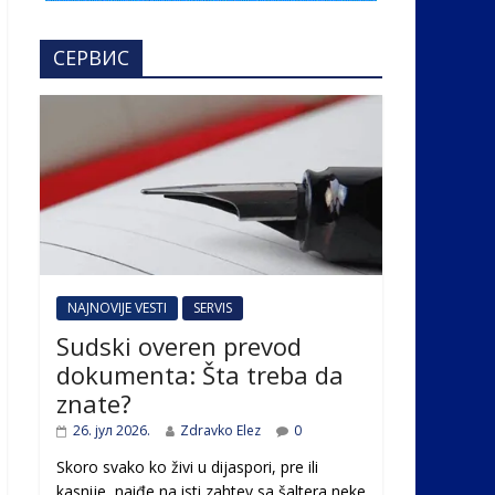
СЕРВИС
NAJNOVIJE VESTI
SERVIS
Sudski overen prevod
dokumenta: Šta treba da
znate?
26. јул 2026.
Zdravko Elez
0
Skoro svako ko živi u dijaspori, pre ili
kasnije, naiđe na isti zahtev sa šaltera neke