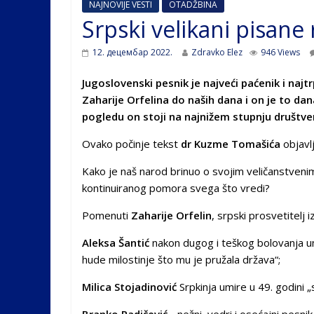
NAJNOVIJE VESTI
OTADŽBINA
Srpski velikani pisane 
12. децембар 2022.
Zdravko Elez
946 Views
Jugoslovenski pesnik je najveći paćenik i najt
Zaharije Orfelina do naših dana i on je to da
pogledu on stoji na najnižem stupnju društven
Ovako počinje tekst
dr Kuzme Tomašića
objavl
Kako je naš narod brinuo o svojim veličanstveni
kontinuiranog pomora svega što vredi?
Pomenuti
Zaharije Orfelin
, srpski prosvetitelj 
Aleksa Šantić
nakon dugog i teškog bolovanja umi
hude milostinje što mu je pružala država“;
Milica Stojadinović
Srpkinja umire u 49. godini 
Branko Radičević,
„nežni, vedri i osećajni pesni