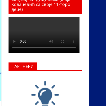
Ковачевић са своје 11-торо
деце)
ПАРТНЕРИ