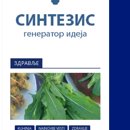
ЗДРАВЉЕ
KUHINJA
NAJNOVIJE VESTI
ZDRAVLJE