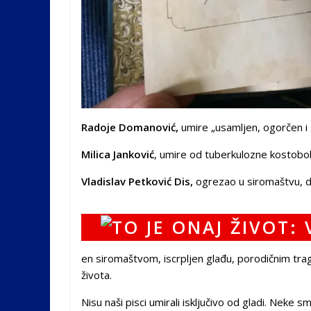
Radoje Domanović,
umire „usamljen, ogorčen i s
Milica Janković
, umire od tuberkulozne kostobolj
Vladislav Petković Dis,
ogrezao u siromaštvu, da
en siromaštvom, iscrpljen glađu, porodičnim tr
života.
Nisu naši pisci umirali isključivo od gladi. Neke sm