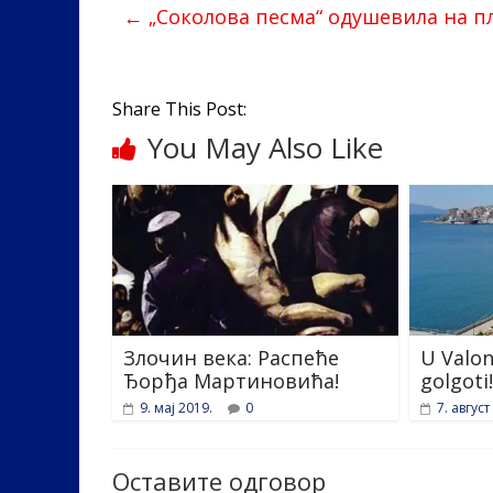
←
„Соколова песма“ одушевила на п
o
dI
o
n
k
Share This Post:
You May Also Like
Злочин века: Распеће
U Valon
Ђорђа Мартиновића!
golgoti!
9. мај 2019.
0
7. август
Оставите одговор