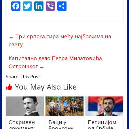
F
T
Li
Vi
S
ac
w
n
b
h
e
itt
k
er
ar
b
er
e
e
←
Три српска сира међу најбољима на
o
dI
свету
o
n
Капитално дело Петра Милатовића
k
Острошког
→
Share This Post:
You May Also Like
Откривен
Ђаци у
Петицијом
документ:
Бронсону
од Србије