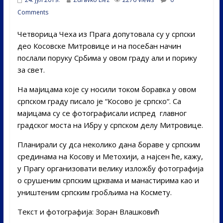
Comments
Четворица Чеха из Прага допутовала су у српски
део Косовске Митровице и на посебан начин
послали поруку Србима у овом граду али и порику
за свет.
На мајицама које су носили током боравка у овом
српском граду писало је “Косово је српско“. Са
мајицама су се фотографисали испред главног
градског моста на Ибру у српском делу Митровице.
Планирали су дса неколико дана бораве у српским
срединама на Косову и Метохији, а најсен ће, кажу,
у Прагу организовати велику изложбу фотографија
о срушеним српским црквама и манастирима као и
уништеним српским гробљима на Космету.
Текст и фотографија: Зоран Влашковић