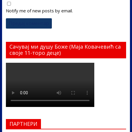
Notify me of new posts by email.
Сачувај ми душу Боже (Маја Ковачевић са
своје 11-торо деце)
ПАРТНЕРИ