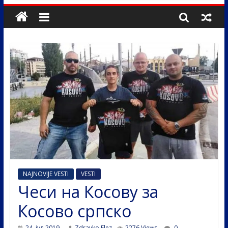
NAJNOVIJE VESTI
VESTI
Чеси на Косову за
Косово српско
24. јул 2019.
Zdravko Elez
2276 Views
0