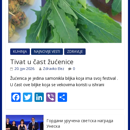
KUHINJA
NAJNOVIJE VESTI
ZDRAVLJE
Tivat u čast žućenice
20. јун 2026.
Zdravko Elez
0
Žućenica je jedina samonikla biljka koja ima svoj festival .
U čast ovе biljke koja se vekovima koristi u ishrani
F
T
Li
Vi
S
ac
w
n
b
h
e
itt
k
er
ar
Гордани уручена светска награда
b
er
e
e
Унеска