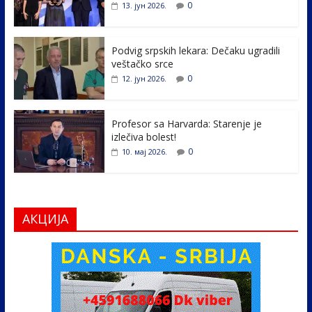
o
dI
0
13. јун 2026.
o
n
k
Podvig srpskih lekara: Dečaku ugradili
veštačko srce
0
12. јун 2026.
Profesor sa Harvarda: Starenje je
izlečiva bolest!
0
10. мај 2026.
АКЦИЈА