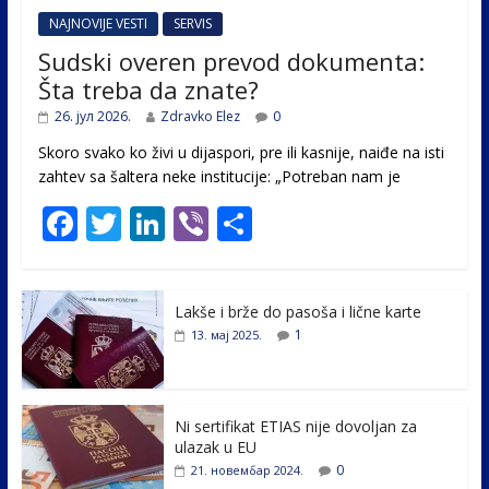
NAJNOVIJE VESTI
SERVIS
Sudski overen prevod dokumenta:
Šta treba da znate?
26. јул 2026.
Zdravko Elez
0
Skoro svako ko živi u dijaspori, pre ili kasnije, naiđe na isti
zahtev sa šaltera neke institucije: „Potreban nam je
F
T
Li
Vi
S
ac
w
n
b
h
e
itt
k
er
ar
Lakše i brže do pasoša i lične karte
b
er
e
e
1
13. мај 2025.
o
dI
o
n
k
Ni sertifikat ETIAS nije dovoljan za
ulazak u EU
0
21. новембар 2024.