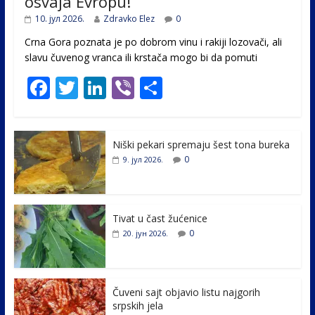
osvaja Evropu!
10. јул 2026.
Zdravko Elez
0
Crna Gora poznata je po dobrom vinu i rakiji lozovači, ali
slavu čuvenog vranca ili krstača mogo bi da pomuti
F
T
Li
Vi
S
ac
w
n
b
h
e
itt
k
er
ar
Niški pekari spremaju šest tona bureka
b
er
e
e
0
9. јул 2026.
o
dI
o
n
k
Tivat u čast žućenice
0
20. јун 2026.
Čuveni sajt objavio listu najgorih
srpskih jela