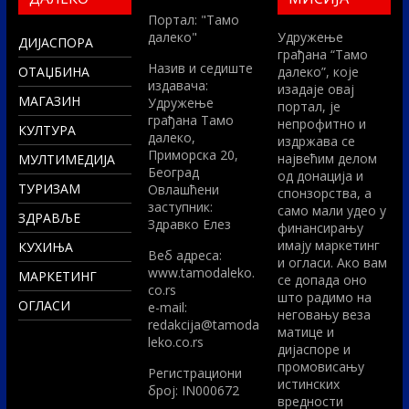
Портал: "Тамо
далеко"
Удружење
ДИЈАСПОРА
грађана “Тамо
Назив и седиште
ОТАЏБИНА
далеко”, које
издавача:
изадаје овај
МАГАЗИН
Удружење
портал, је
грађана Тамо
непрофитно и
КУЛТУРА
далеко,
издржава се
Приморска 20,
највећим делом
МУЛТИМЕДИЈА
Београд
од донација и
ТУРИЗАМ
Овлашћени
спонзорства, а
заступник:
само мали удео у
ЗДРАВЉЕ
Здравко Елез
финансирању
имају маркетинг
КУХИЊА
Вeб адреса:
и огласи. Ако вам
www.tamodaleko.
МАРКЕТИНГ
се допада оно
co.rs
што радимо на
ОГЛАСИ
e-mail:
неговању веза
redakcija@tamoda
матице и
leko.co.rs
дијаспоре и
промовисању
Регистрациони
истинских
број: IN000672
вредности