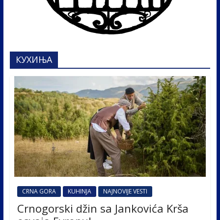
КУХИЊА
CRNA GORA
KUHINJA
NAJNOVIJE VESTI
Crnogorski džin sa Jankovića Krša