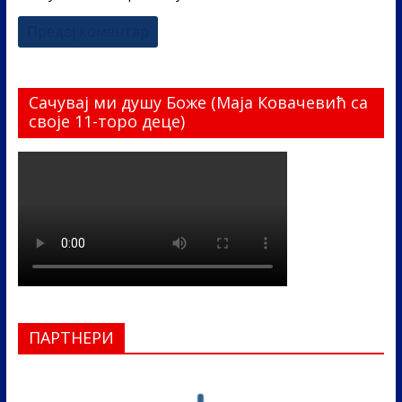
Сачувај ми душу Боже (Маја Ковачевић са
своје 11-торо деце)
ПАРТНЕРИ