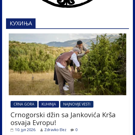
КУХИЊА
CRNA GORA
KUHINJA
NAJNOVIJE VESTI
Crnogorski džin sa Jankovića Krša
osvaja Evropu!
10. јул 2026.
Zdravko Elez
0