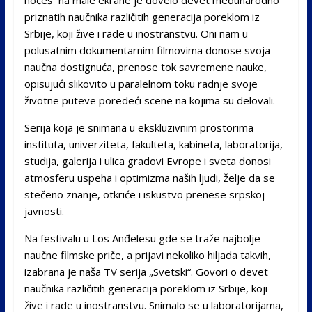
priznatih naučnika različitih generacija poreklom iz
Srbije, koji žive i rade u inostranstvu. Oni nam u
polusatnim dokumentarnim filmovima donose svoja
naučna dostignuća, prenose tok savremene nauke,
opisujući slikovito u paralelnom toku radnje svoje
životne puteve poredeći scene na kojima su delovali.
Serija koja je snimana u ekskluzivnim prostorima
instituta, univerziteta, fakulteta, kabineta, laboratorija,
studija, galerija i ulica gradovi Evrope i sveta donosi
atmosferu uspeha i optimizma naših ljudi, želje da se
stečeno znanje, otkriće i iskustvo prenese srpskoj
javnosti.
Na festivalu u Los Anđelesu gde se traže najbolje
naučne filmske priče, a prijavi nekoliko hiljada takvih,
izabrana je naša TV serija „Svetski“. Govori o devet
naučnika različitih generacija poreklom iz Srbije, koji
žive i rade u inostranstvu. Snimalo se u laboratorijama,