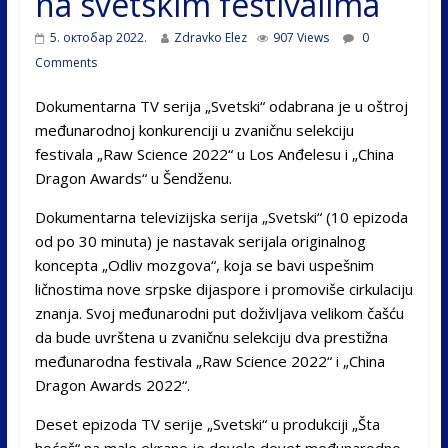
na svetskim festivalima
5. октобар 2022.
Zdravko Elez
907 Views
0
Comments
Dokumentarna TV serija „Svetski“ odabrana je u oštroj
međunarodnoj konkurenciji u zvaničnu selekciju
festivala „Raw Science 2022“ u Los Anđelesu i „China
Dragon Awards“ u Šendženu.
Dokumentarna televizijska serija „Svetski“ (10 epizoda
od po 30 minuta) je nastavak serijala originalnog
koncepta „Odliv mozgova“, koja se bavi uspešnim
ličnostima nove srpske dijaspore i promoviše cirkulaciju
znanja. Svoj međunarodni put doživljava velikom čašću
da bude uvrštena u zvaničnu selekciju dva prestižna
međunarodna festivala „Raw Science 2022“ i „China
Dragon Awards 2022“.
Deset epizoda TV serije „Svetski“ u produkciji „Šta
hoćeš“ na male ekrane je dovelo devet međunarodno