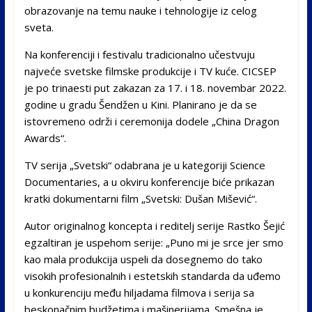
obrazovanje na temu nauke i tehnologije iz celog
sveta.
Na konferenciji i festivalu tradicionalno učestvuju
najveće svetske filmske produkcije i TV kuće. CICSEP
je po trinaesti put zakazan za 17. i 18. novembar 2022.
godine u gradu Šendžen u Kini. Planirano je da se
istovremeno održi i ceremonija dodele „China Dragon
Awards“.
TV serija „Svetski“ odabrana je u kategoriji Science
Documentaries, a u okviru konferencije biće prikazan
kratki dokumentarni film „Svetski: Dušan Mišević“.
Autor originalnog koncepta i reditelj serije Rastko Šejić
egzaltiran je uspehom serije: „Puno mi je srce jer smo
kao mala produkcija uspeli da dosegnemo do tako
visokih profesionalnih i estetskih standarda da uđemo
u konkurenciju među hiljadama filmova i serija sa
beskonačnim budžetima i mašinerijama. Smešna je