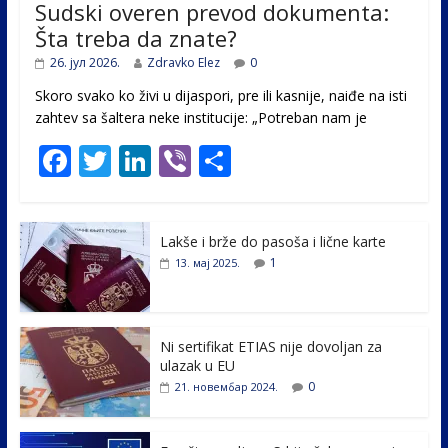
Sudski overen prevod dokumenta:
Šta treba da znate?
26. јул 2026.
Zdravko Elez
0
Skoro svako ko živi u dijaspori, pre ili kasnije, naiđe na isti
zahtev sa šaltera neke institucije: „Potreban nam je
F
T
Li
Vi
S
ac
w
n
b
h
e
itt
k
er
ar
Lakše i brže do pasoša i lične karte
b
er
e
e
1
13. мај 2025.
o
dI
o
n
k
Ni sertifikat ETIAS nije dovoljan za
ulazak u EU
0
21. новембар 2024.