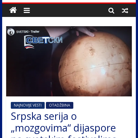
NAJNOVIJE VESTI
OTADŽBINA
Srpska serija o
„mozgovima“ dijaspore