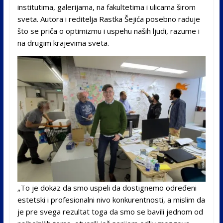
institutima, galerijama, na fakultetima i ulicama širom
sveta. Autora i reditelja Rastka Šejića posebno raduje
što se priča o optimizmu i uspehu naših ljudi, razume i
na drugim krajevima sveta.
„To je dokaz da smo uspeli da dostignemo određeni
estetski i profesionalni nivo konkurentnosti, a mislim da
je pre svega rezultat toga da smo se bavili jednom od