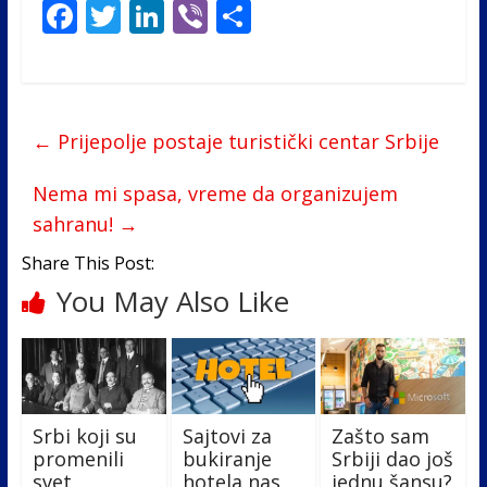
F
T
Li
Vi
S
ac
w
n
b
h
e
itt
k
er
ar
b
er
e
e
←
Prijepolje postaje turistički centar Srbije
o
dI
o
n
Nema mi spasa, vreme da organizujem
k
sahranu!
→
Share This Post:
You May Also Like
Srbi koji su
Sajtovi za
Zašto sam
promenili
bukiranje
Srbiji dao još
svet
hotela nas
jednu šansu?