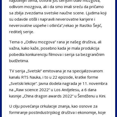
najbolnijih tema, otvorili još serijom odliv mozgova,
odlivom mozgova, ali i da smo imali sreću da pričamo
sa zbilja zvezdama svetske naučne scene. Ljudima koji
su odavde otišli i napravili neverovatne karijere i
neverovatne uspehe i otkrića“,rekao je Rastko Šejić,
reditelj serije.
Tema o „Odlivu mozgova“ rana je našeg društva, ali
važna, kako kaže, posebno kada je mala produkcija
pobedila konkurenciju filmova i serija sa bezgraničnim
budžetima.
TV serija „Svetski“ emitovana je na specijalizovanom
kanalu RTS Nauka, i to u 22 epizode, kratke forme
„Svetski lekcije“. Javna dodela nagrada je 11. novembra
na „Raw science 2022“ u Los Andjelesu, a 6 dana
kasnije „China dragon awards 2022“ u Šendženu u Kini.
U cilju povećanja cirkulacije znanja, kao osnove za
formiranje postindustrijskog društva i ekonomije, koje