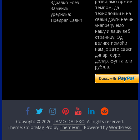
развијамо бржим
Здравко Елез
темпом, да
Заменик
технолошки и на
уредника:
сваки други начин
Предраг Савић
унапређујемо
нашу и вашу веб
страницу. Од
велике помоћи
нам је зато сваки
динар, евро,
долар, фунта или
рубља.
Copyright © 2026
TAMO DALEKO
. All rights reserved.
Theme: ColorMag Pro by
ThemeGrill
. Powered by
WordPress
.