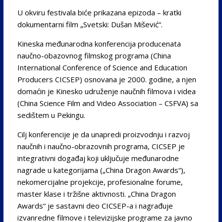
U okviru festivala biće prikazana epizoda – kratki
dokumentarni film „Svetski: Dušan Mišević“.
Kineska međunarodna konferencija producenata
naučno-obazovnog filmskog programa (China
International Conference of Science and Education
Producers CICSEP) osnovana je 2000. godine, a njen
domaćin je Kinesko udruženje naučnih filmova i videa
(China Science Film and Video Association – CSFVA) sa
sedištem u Pekingu.
Cilj konferencije je da unapredi proizvodnju i razvoj
naučnih i naučno-obrazovnih programa, CICSEP je
integrativni događaj koji uključuje međunarodne
nagrade u kategorijama („China Dragon Awards“),
nekomercijalne projekcije, profesionalne forume,
master klase i tržišne aktivnosti. „China Dragon
Awards“ je sastavni deo CICSEP-a i nagrađuje
izvanredne filmove i televizijske programe za javno