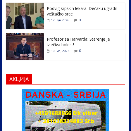
o
n
k
Podvig srpskih lekara: Dečaku ugradili
veštačko srce
0
12. јун 2026.
Profesor sa Harvarda: Starenje je
izlečiva bolest!
0
10. мај 2026.
АКЦИЈА