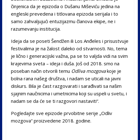
činjenica da je epizoda o Dušanu Miševiću jedina na
engleski prevedena i titlovana epizoda serijala i to
samo zahvaljujući entuzijazmu članova ekipe, ne i
razumevanju institucija.
Ideja da se poseti Šendžen ili Los Anđeles i prisustvuje
festivalima je na žalost daleko od stvarnosti. No, tema
je lično i generacijski važna, pa se to valjda vidi na svim
krajevima sveta – ideja i duša. Još od 2018. smo na
poseban način otvorili temu
Odliva mozgova
koje je
bolna rana našeg društva, i nadam se uticali na javni
diskurs. Bila je čast razgovarati i sarađivati sa našim
sjajnim naučnicima i umetnicima koji su uspeli u svetu, i
nadam se da će se ti razgovori nastaviti“.
Pogledajte sve epizode prvobitne serije „Odliv
mozgova“ proizvedene 2018. godine.