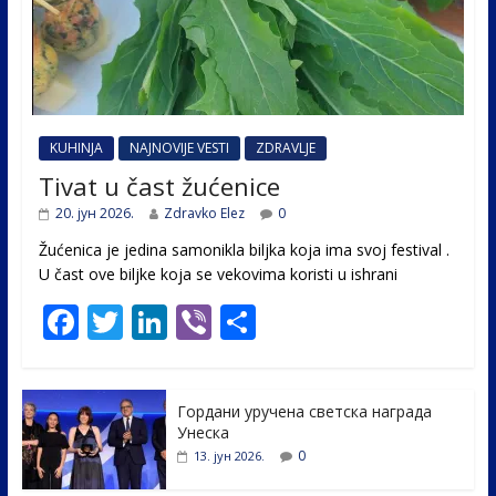
KUHINJA
NAJNOVIJE VESTI
ZDRAVLJE
Tivat u čast žućenice
20. јун 2026.
Zdravko Elez
0
Žućenica je jedina samonikla biljka koja ima svoj festival .
U čast ovе biljke koja se vekovima koristi u ishrani
F
T
Li
Vi
S
ac
w
n
b
h
e
itt
k
er
ar
Гордани уручена светска награда
b
er
e
e
Унеска
o
dI
0
13. јун 2026.