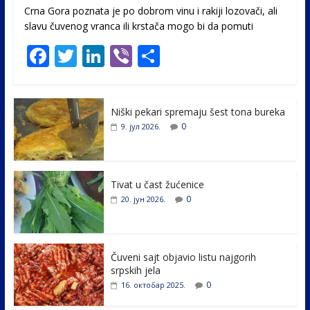
Crna Gora poznata je po dobrom vinu i rakiji lozovači, ali
slavu čuvenog vranca ili krstača mogo bi da pomuti
F
T
Li
Vi
S
ac
w
n
b
h
e
itt
k
er
ar
Niški pekari spremaju šest tona bureka
b
er
e
e
0
9. јул 2026.
o
dI
o
n
k
Tivat u čast žućenice
0
20. јун 2026.
Čuveni sajt objavio listu najgorih
srpskih jela
0
16. октобар 2025.