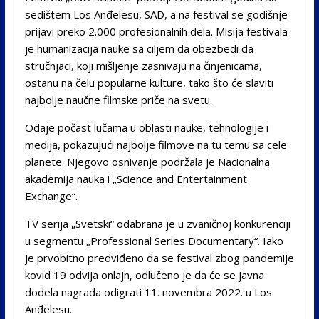
sedištem Los Anđelesu, SAD, a na festival se godišnje
prijavi preko 2.000 profesionalnih dela. Misija festivala
je humanizacija nauke sa ciljem da obezbedi da
stručnjaci, koji mišljenje zasnivaju na činjenicama,
ostanu na čelu popularne kulture, tako što će slaviti
najbolje naučne filmske priče na svetu.
Odaje počast lučama u oblasti nauke, tehnologije i
medija, pokazujući najbolje filmove na tu temu sa cele
planete. Njegovo osnivanje podržala je Nacionalna
akademija nauka i „Science and Entertainment
Exchange“.
TV serija „Svetski“ odabrana je u zvaničnoj konkurenciji
u segmentu „Professional Series Documentary“. Iako
je prvobitno predviđeno da se festival zbog pandemije
kovid 19 odvija onlajn, odlučeno je da će se javna
dodela nagrada odigrati 11. novembra 2022. u Los
Anđelesu.