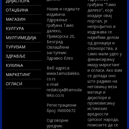
ДИЈАСПОРА
грађана “Тамо
Назив и седиште
ОТАЏБИНА
далеко”, које
издавача:
изадаје овај
МАГАЗИН
Удружење
портал, је
грађана Тамо
непрофитно и
КУЛТУРА
далеко,
издржава се
Приморска 20,
највећим делом
МУЛТИМЕДИЈА
Београд
од донација и
ТУРИЗАМ
Овлашћени
спонзорства, а
заступник:
само мали удео у
ЗДРАВЉЕ
Здравко Елез
финансирању
имају маркетинг
КУХИЊА
Вeб адреса:
и огласи. Ако вам
www.tamodaleko.
МАРКЕТИНГ
се допада оно
co.rs
што радимо на
ОГЛАСИ
e-mail:
неговању веза
redakcija@tamoda
матице и
leko.co.rs
дијаспоре и
промовисању
Регистрациони
истинских
број: IN000672
вредности
српског народа,
Одговорни
помозите да се
уредник: