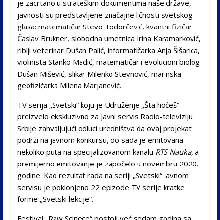
je zacrtano u strateškim dokumentima naše države,
javnosti su predstavljene značajne ličnosti svetskog
glasa: matematičar Stevo Todorčević, kvantni fizičar
Časlav Brukner, slobodna umetnica Irina Karamarković,
riblji veterinar Dušan Palić, informatičarka Anja Šišarica,
violinista Stanko Madić, matematičar i evolucioni biolog
Dušan Mišević, slikar Milenko Stevnović, marinska
geofizičarka Milena Marjanović.
TV serija „Svetski“ koju je Udruženje „Šta hoćeš“
proizvelo ekskluzivno za javni servis Radio-televiziju
Srbije zahvaljujući odluci uredništva da ovaj projekat
podrži na javnom konkursu, do sada je emitovana
nekoliko puta na specijalizovanom kanalu
RTS Nauka
, a
premijerno emitovanje je započelo u novembru 2020.
godine. Kao rezultat rada na seriji „Svetski“ javnom
servisu je poklonjeno 22 epizode TV serije kratke
forme „Svetski lekcije“.
Festival „Raw Scinece“ postoji već sedam godina sa