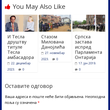
You May Also Like
И Тесла
Стазом
Српска
друштву
Милована
застава
титуле
Данојлића
испред
Тесла
Парламента
27. новембар
амбасадора
Онтарија
2023.
0
22. децембар
17. јун 2019.
2023.
0
0
Оставите одговор
Ваша адреса е-поште неће бити објављена.
Неопходна
поља су означена
*