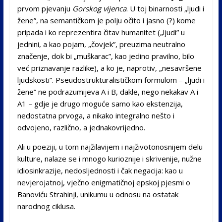
prvom pjevanju
Gorskog vijenca
. U toj binarnosti „ljudi i
žene”, na semantičkom je polju očito i jasno (?) kome
pripada i ko reprezentira čitav humanitet („ljudi” u
jednini, a kao pojam, „čovjek”, preuzima neutralno
značenje, dok bi „muškarac”, kao jedino pravilno, bilo
već priznavanje razlike), a ko je, naprotiv, „nesavršene
ljudskosti”. Pseudostrukturalističkom formulom – „ljudi i
žene” ne podrazumijeva A i B, dakle, nego nekakav A i
A1 – gdje je drugo moguće samo kao ekstenzija,
nedostatna prvoga, a nikako integralno nešto i
odvojeno, različno, a jednakovrijedno.
Ali u poeziji, u tom najžilavijem i najživotonosnijem delu
kulture, nalaze se i mnogo kurioznije i skrivenije, nužne
idiosinkrazije, nedosljednosti i čak negacija: kao u
nevjerojatnoj, vječno enigmatičnoj epskoj pjesmi o
Banoviću Strahinji, unikumu u odnosu na ostatak
narodnog ciklusa.