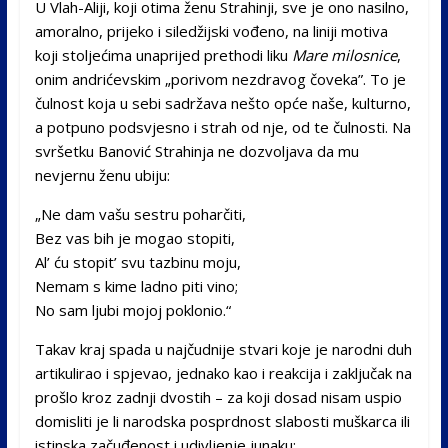
U Vlah-Aliji, koji otima ženu Strahinji, sve je ono nasilno,
amoralno, prijeko i siledžijski vođeno, na liniji motiva
koji stoljećima unaprijed prethodi liku
Mare milosnice
,
onim andrićevskim „porivom nezdravog čoveka”. To je
čulnost koja u sebi sadržava nešto opće naše, kulturno,
a potpuno podsvjesno i strah od nje, od te čulnosti. Na
svršetku Banović Strahinja ne dozvoljava da mu
nevjernu ženu ubiju:
„Ne dam vašu sestru poharčiti,
Bez vas bih je mogao stopiti,
Al’ ću stopit’ svu tazbinu moju,
Nemam s kime ladno piti vino;
No sam ljubi mojoj poklonio.“
Takav kraj spada u najčudnije stvari koje je narodni duh
artikulirao i spjevao, jednako kao i reakcija i zaključak na
prošlo kroz zadnji dvostih – za koji dosad nisam uspio
domisliti je li narodska posprdnost slabosti muškarca ili
istinska začuđenost i udivljenje junaku: