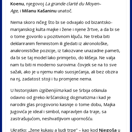
Koenu
, njegovoj
La grande clarté du Moyen
–
Age,
i
Milanu Kašaninu
unatoč.
Nema skoro ničeg što bi se odvajalo od bizantsko-
marijanskog kulta majke i žene i njene žrtve, a da bi se
o tome govorilo u pozitivnom ključu. Ne treba biti
deklariranim feministom ili gledati iz akronološke,
anakronističke pozicije, iz takozvane unazadne pameti,
da bi se taj model lako primijetio, do klišeja. Ne valja
nam tu biti ni moderno surovima: čovjek se na to sve
sažali, ako je u njemu malo suosjećanja, ali bez obzira
na nj, zadatost stoji i tu promjene nema.
U historijskim
izgibenijima
kad se Srbija otkinula
odavno od greko-kršćanskog dogmatizma i kad je
narodni glas progovorio kasnije o tome dobu, Majka
Jugovića je ideal i simbol, napravljen da traje, sa
zastrašujućom, neshvatljivom upornošću.
Ukratko: „žene kukaju a ljudi trpe” – kao kod
Njegoša
u