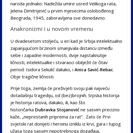
naroda jednako: Nadežda umire usred Velikoga rata,
Jelena Dimitrijević u prvim mjesecima oslobođenog
Beograda, 1945, zaboravljena sve donedavno.
Anakronizmi i u novom vremenu
U dvadesetom stoljeću, u eri kad je Srbija intelektualno
zapanjujućom brzinom smanjivala distancu između
sebe i zapadne modernosti, dvije najistaknutije
ličnosti, intelektualke i stvaraoci obilježit će čitav
period: Isidora Sekulić dakako, i
Anica Savić-Rebac
.
Obje tragične ličnosti.
Prije toga, zemlja će preživjeti svoju pak najveću
dotadašnju tragediju, od (bez)brojnih. Srpska historija
je historija ratova, dakako, ili, kao što
historičarka
Dubravka Stojanović
ne sasvim precizno
kaže, „neprestanih priprema za rat”. Zato će Prvi
svjetski rat donijeti i heroinu izniklu iz krvi, gara i tupog
užasa toga sasvim nepotrebnoga događaja,