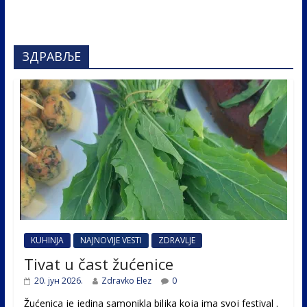
ЗДРАВЉЕ
KUHINJA
NAJNOVIJE VESTI
ZDRAVLJE
Tivat u čast žućenice
20. јун 2026.
Zdravko Elez
0
Žućenica je jedina samonikla biljka koja ima svoj festival .