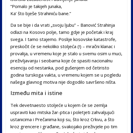
“Pomalo je takijeh junaka,
Ka’ što bješe Strahiniću bane.”
Da se bije i da vrati „svoju ljubu” – Banović Strahinja
odlazi na Kosovo polje, tamo gdje je početak i kraj
svega. I tamo stajemo. Poslije kosovske katastrofe,
preskočit će se nekoliko stoljeća (!) – mračni klanac i
provalija, u vremenu koje je stalo u svemu osim u muci,
preživljavanju i seobama koje će spasiti nacionalnu
esenciju od nestanka, pod gušenjem od četiristo
godina turskoga vakta, u vremenu kojem se u pogledu
našega glavnog motiva nije dogodilo savršeno ništa.
Između mita i istine
Tek devetnaesto stoljeće u kojem će se zemlja
uspraviti kao mitska žar-ptica i poletjeti zahvaljujući
ustanicima i Prečanima koji su, što kroz Crkvu, a što
kroz grencere i građane, svakojako preživjele po tim