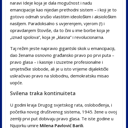
naravi Ideje koja je dala mogućnost i nadu
emancipacije kao nijedan prethodni sistem – i koji je to
gotovo odmah srušio vlastitim ideološkim i aksiološkim
nasiljem. Paradoksalno s uvjerenjem, vjerom (!) i
opravdanjem štoviše, da to čini u ime borbe koja je
„iznad spolova”, koja je „klasna” i revolucionarna.
Taj režim jeste napravio gigantski skok u emancipaciji,
dao ženama osnovno građansko pravo po prvi puta –
pravo glasa – i kasnije i izuzetne profesionalne i
umjetničke slobode, ali je u isto vrijeme dijalektički
uskraćivao pravo na slobodnu, demokratsku misao
uopće.
Svilena traka kontinuiteta
U godini kraja Drugog svjetskog rata, oslobođenja, i
početka novog društvenog sistema, 1945. žene u ovoj
zemlji prvi put dobivaju pravo glasa. Te iste godine u
Njujorku umire
Milena Pavlović Barili
.