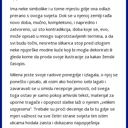
Ima neke simbolike i u tome mjestu gdje ona odlazi
prerano s ovoga svijeta. Dok se u njenoj zemlji rađa
novo doba, mučno, kompleksno, i napredno i
zatvoreno, uz sto kontradikcija, doba koje se, evo,
može opisati u mnogo suprotstavljenih termina, a da
svi budu točni, nesretna slikarica stoji pred izlogom
neke njujorške modne kuće koji bi mogla dekorirati ili
gleda kome da proda svoje ilustracije za kakav ženski
časopis.
Milena jeste svoje radove ponegdje i izlagala, o njoj se
ponešto i pisalo, ali osim ako hoćemo sebi lagati i
zavaravati se u smislu recepcije javnosti, od svega
toga ostao je samo pokoji arhivski tekst, materijal za
uporne tragače i opojnost slatke laži o njenim „velikim
uspjesima”. Trebale su proći decenije da bi tu gdje se
mjeri važnost na sve četiri strane svijeta tim istim
ulicama hodala zaista i dokazano najuspješnija