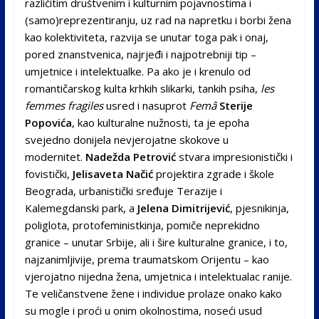
različitim društvenim i kulturnim pojavnostima i
(samo)reprezentiranju, uz rad na napretku i borbi žena
kao kolektiviteta, razvija se unutar toga pak i onaj,
pored znanstvenica, najrjeđi i najpotrebniji tip –
umjetnice i intelektualke. Pa ako je i krenulo od
romantičarskog kulta krhkih slikarki, tankih psiha,
les
femmes fragiles
usred i nasuprot
Femâ
Sterije
Popovića
, kao kulturalne nužnosti, ta je epoha
svejedno donijela nevjerojatne skokove u
modernitet.
Nadežda Petrović
stvara impresionistički i
fovistički,
Jelisaveta Načić
projektira zgrade i škole
Beograda, urbanistički sređuje Terazije i
Kalemegdanski park, a
Jelena Dimitrijević
, pjesnikinja,
poliglota, protofeministkinja, pomiče neprekidno
granice – unutar Srbije, ali i šire kulturalne granice, i to,
najzanimljivije, prema traumatskom Orijentu – kao
vjerojatno nijedna žena, umjetnica i intelektualac ranije.
Te veličanstvene žene i individue prolaze onako kako
su mogle i proći u onim okolnostima, noseći usud