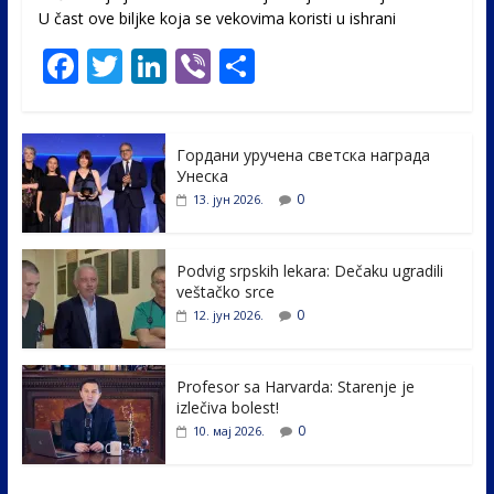
U čast ovе biljke koja se vekovima koristi u ishrani
F
T
Li
Vi
S
ac
w
n
b
h
e
itt
k
er
ar
Гордани уручена светска награда
b
er
e
e
Унеска
o
dI
0
13. јун 2026.
o
n
k
Podvig srpskih lekara: Dečaku ugradili
veštačko srce
0
12. јун 2026.
Profesor sa Harvarda: Starenje je
izlečiva bolest!
0
10. мај 2026.