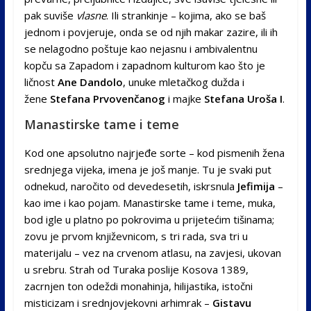
pak suviše
vlasne
. Ili strankinje – kojima, ako se baš
jednom i povjeruje, onda se od njih makar zazire, ili ih
se nelagodno poštuje kao nejasnu i ambivalentnu
kopču sa Zapadom i zapadnom kulturom kao što je
ličnost
Ane Dandolo
, unuke mletačkog dužda i
žene
Stefana Prvovenčanog
i majke
Stefana Uroša I
.
Manastirske tame i teme
Kod one apsolutno najrjeđe sorte – kod pismenih žena
srednjega vijeka, imena je još manje. Tu je svaki put
odnekud, naročito od devedesetih, iskrsnula
Jefimija
–
kao ime i kao pojam. Manastirske tame i teme, muka,
bod igle u platno po pokrovima u prijetećim tišinama;
zovu je prvom književnicom, s tri rada, sva tri u
materijalu – vez na crvenom atlasu, na zavjesi, ukovan
u srebru. Strah od Turaka poslije Kosova 1389,
zacrnjen ton odeždi monahinja, hilijastika, istočni
misticizam i srednjovjekovni arhimrak –
Gi
stavu