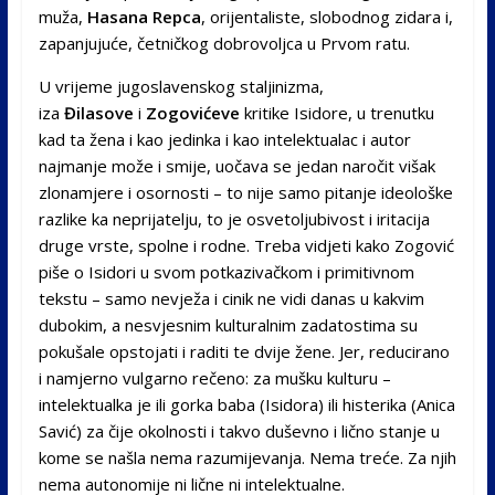
muža,
Hasana Repca
, orijentaliste, slobodnog zidara i,
zapanjujuće, četničkog dobrovoljca u Prvom ratu.
U vrijeme jugoslavenskog staljinizma,
iza
Đilasove
i
Zogovićeve
kritike Isidore, u trenutku
kad ta žena i kao jedinka i kao intelektualac i autor
najmanje može i smije, uočava se jedan naročit višak
zlonamjere i osornosti – to nije samo pitanje ideološke
razlike ka neprijatelju, to je osvetoljubivost i iritacija
druge vrste, spolne i rodne. Treba vidjeti kako Zogović
piše o Isidori u svom potkazivačkom i primitivnom
tekstu – samo nevježa i cinik ne vidi danas u kakvim
dubokim, a nesvjesnim kulturalnim zadatostima su
pokušale opstojati i raditi te dvije žene. Jer, reducirano
i namjerno vulgarno rečeno: za mušku kulturu –
intelektualka je ili gorka baba (Isidora) ili histerika (Anica
Savić) za čije okolnosti i takvo duševno i lično stanje u
kome se našla nema razumijevanja. Nema treće. Za njih
nema autonomije ni lične ni intelektualne.