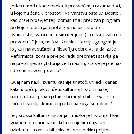
jedan narod nikad doveka, k prosvećenju razuma doći,
u kojemu žene u prostoti i varvarstvu ostaju.“ Dositej,
kao pravi prosvjetitelj, odmah ima i precizan program
po kojem djeca „od pete godine uzrasta do
dvanaeste, svaki dan, osim nedjelje (…) u školi valja da
provedu.“ Djeca, muška i ženska „istoriju, geografiju,
logiku i naravoučitelnu filosofiju dobro valja da izuče“.
Reformista izdvaja prvi po redu predmet i stavlja ga
na prvo mjesto: „Istorija će ih naučiti, šta se je pre nas
i do sad na zemlji desilo“.
Ovaj nam nauk, svemu kasnije unatoč, vrijedi i danas,
kako u općoj, tako i uže u kulturnoj historiji našeg
naroda. Iako, pravo pitanje bi moglo biti –
čija
je to
točno historija, kome pripada i na koga se odnosi?
Jer, srpska kulturna historija – muška je historija. I kad
govorimo o nacionalnoj kulturi i njenim najvišim
uzletima – a oni su bili takvi da se u nekim poljima i