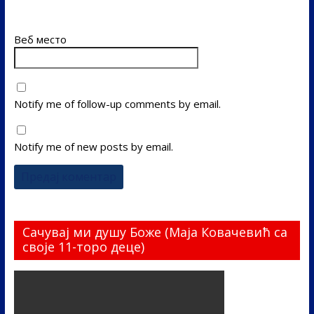
Веб место
Notify me of follow-up comments by email.
Notify me of new posts by email.
Сачувај ми душу Боже (Маја Ковачевић са
своје 11-торо деце)