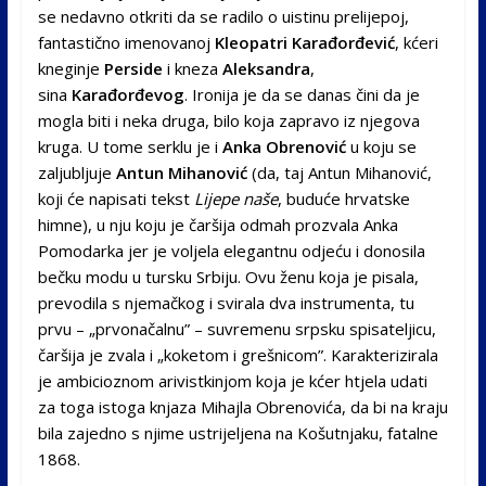
se nedavno otkriti da se radilo o uistinu prelijepoj,
fantastično imenovanoj
Kleopatri Karađorđević
, kćeri
kneginje
Perside
i kneza
Aleksandra
,
sina
Karađorđevog
. Ironija je da se danas čini da je
mogla biti i neka druga, bilo koja zapravo iz njegova
kruga. U tome serklu je i
Anka Obrenović
u koju se
zaljubljuje
Antun Mihanović
(da, taj Antun Mihanović,
koji će napisati tekst
Lijepe naše
, buduće hrvatske
himne), u nju koju je čaršija odmah prozvala Anka
Pomodarka jer je voljela elegantnu odjeću i donosila
bečku modu u tursku Srbiju. Ovu ženu koja je pisala,
prevodila s njemačkog i svirala dva instrumenta, tu
prvu – „prvonačalnu” – suvremenu srpsku spisateljicu,
čaršija je zvala i „koketom i grešnicom”. Karakterizirala
je ambicioznom arivistkinjom koja je kćer htjela udati
za toga istoga knjaza Mihajla Obrenovića, da bi na kraju
bila zajedno s njime ustrijeljena na Košutnjaku, fatalne
1868.