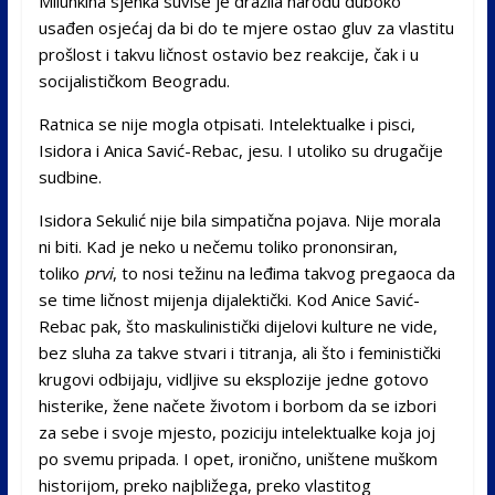
Milunkina sjenka suviše je dražila narodu duboko
usađen osjećaj da bi do te mjere ostao gluv za vlastitu
prošlost i takvu ličnost ostavio bez reakcije, čak i u
socijalističkom Beogradu.
Ratnica se nije mogla otpisati. Intelektualke i pisci,
Isidora i Anica Savić-Rebac, jesu. I utoliko su drugačije
sudbine.
Isidora Sekulić nije bila simpatična pojava. Nije morala
ni biti. Kad je neko u nečemu toliko prononsiran,
toliko
prvi
, to nosi težinu na leđima takvog pregaoca da
se time ličnost mijenja dijalektički. Kod Anice Savić-
Rebac pak, što maskulinistički dijelovi kulture ne vide,
bez sluha za takve stvari i titranja, ali što i feministički
krugovi odbijaju, vidljive su eksplozije jedne gotovo
histerike, žene načete životom i borbom da se izbori
za sebe i svoje mjesto, poziciju intelektualke koja joj
po svemu pripada. I opet, ironično, uništene muškom
historijom, preko najbližega, preko vlastitog