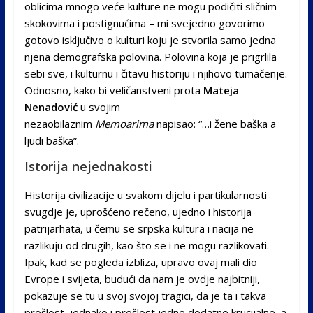
oblicima mnogo veće kulture ne mogu podičiti sličnim
skokovima i postignućima – mi svejedno govorimo
gotovo isključivo o kulturi koju je stvorila samo jedna
njena demografska polovina. Polovina koja je prigrlila
sebi sve, i kulturnu i čitavu historiju i njihovo tumačenje.
Odnosno, kako bi veličanstveni prota
Mateja
Nenadović
u svojim
nezaobilaznim
Memoarima
napisao: “…i žene baška a
ljudi baška”.
Istorija nejednakosti
Historija civilizacije u svakom dijelu i partikularnosti
svugdje je, uprošćeno rečeno, ujedno i historija
patrijarhata, u čemu se srpska kultura i nacija ne
razlikuju od drugih, kao što se i ne mogu razlikovati.
Ipak, kad se pogleda izbliza, upravo ovaj mali dio
Evrope i svijeta, budući da nam je ovdje najbitniji,
pokazuje se tu u svoj svojoj tragici, da je ta i takva
prošlost, jednako i prošlost jedne dodatne krucijalne, a