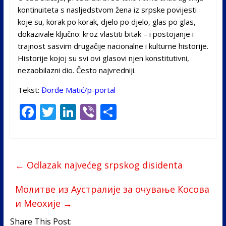
kontinuiteta s nasljedstvom žena iz srpske povijesti
koje su, korak po korak, djelo po djelo, glas po glas,
dokazivale ključno: kroz vlastiti bitak – i postojanje i
trajnost sasvim drugačije nacionalne i kulturne historije.
Historije kojoj su svi ovi glasovi njen konstitutivni,
nezaobilazni dio. Često najvredniji.
Tekst:
Đorđe Matić
/
p-portal
F
T
Li
Vi
S
ac
w
n
b
h
e
itt
k
er
ar
b
er
e
e
←
Odlazak najvećeg srpskog disidenta
o
dI
o
n
Молитве из Аустралије за очување Косова
и Меохије
→
k
Share This Post: