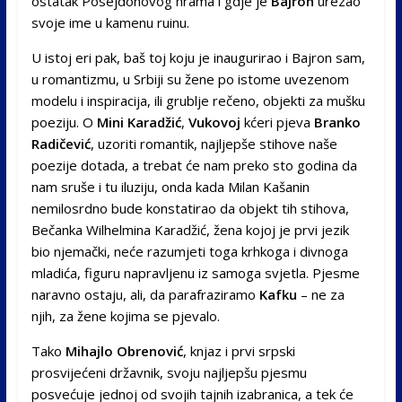
ostatak Posejdonovog hrama i gdje je
Bajron
urezao
svoje ime u kamenu ruinu.
U istoj eri pak, baš toj koju je inaugurirao i Bajron sam,
u romantizmu, u Srbiji su žene po istome uvezenom
modelu i inspiracija, ili grublje rečeno, objekti za mušku
poeziju. O
Mini Karadžić
,
Vukovoj
kćeri pjeva
Branko
Radičević
, uzoriti romantik, najljepše stihove naše
poezije dotada, a trebat će nam preko sto godina da
nam sruše i tu iluziju, onda kada Milan Kašanin
nemilosrdno bude konstatirao da objekt tih stihova,
Bečanka Wilhelmina Karadžić, žena kojoj je prvi jezik
bio njemački, neće razumjeti toga krhkoga i divnoga
mladića, figuru napravljenu iz samoga svjetla. Pjesme
naravno ostaju, ali, da parafraziramo
Kafku
– ne za
njih, za žene kojima se pjevalo.
Tako
Mihajlo Obrenović
, knjaz i prvi srpski
prosvijećeni državnik, svoju najljepšu pjesmu
posvećuje jednoj od svojih tajnih izabranica, a tek će