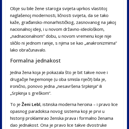
Obje su bile žene staroga svijeta uprkos vlastitoj
naglašenoj modernosti, ličnosti svijeta, da se tako
kaže, građansko-monarhističkog, zasnovanog na jakoj
nacionalnoj ideji, i u novom državno-ideološkom,
„nadnacionalnom” dobu, u novom vremenu koje nije
sličilo ni jednom ranije, s njima se kao „anakronizmima”
lako obračunavalo.
Formalna jednakost
Jedna žena koja je pokazala što je bit takve nove i
drugačije hegemonije (u oba smisla riječi!) bila je,
ironično, ponovo jedna „nesavršena Srpkinja” ili
„Srpkinja s greškom”.
To je
Ženi Lebl
, istinska moderna heroina – i pravo lice
opasnog paradoksa novog sistema koji je prvi u
historiji proklamirao ženska prava i formalno ženama
dao jednakost. Ona je pravo lice takve dvostruke