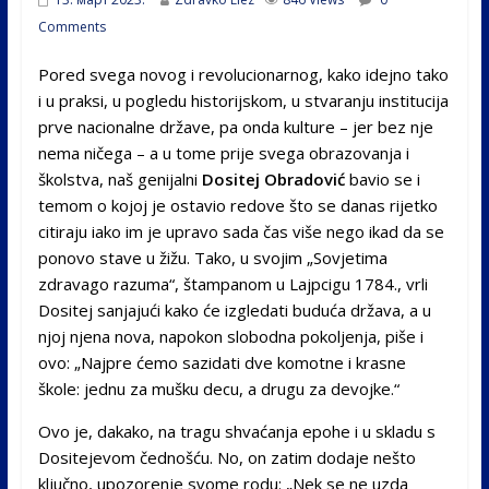
Comments
Pored svega novog i revolucionarnog, kako idejno tako
i u praksi, u pogledu historijskom, u stvaranju institucija
prve nacionalne države, pa onda kulture – jer bez nje
nema ničega – a u tome prije svega obrazovanja i
školstva, naš genijalni
Dositej Obradović
bavio se i
temom o kojoj je ostavio redove što se danas rijetko
citiraju iako im je upravo sada čas više nego ikad da se
ponovo stave u žižu. Tako, u svojim „Sovjetima
zdravago razuma“, štampanom u Lajpcigu 1784., vrli
Dositej sanjajući kako će izgledati buduća država, a u
njoj njena nova, napokon slobodna pokoljenja, piše i
ovo: „Najpre ćemo sazidati dve komotne i krasne
škole: jednu za mušku decu, a drugu za devojke.“
Ovo je, dakako, na tragu shvaćanja epohe i u skladu s
Dositejevom čednošću. No, on zatim dodaje nešto
ključno, upozorenje svome rodu: „Nek se ne uzda