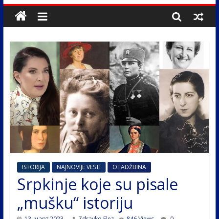
ISTORIJA
NAJNOVIJE VESTI
OTADŽBINA
Srpkinje koje su pisale
„mušku“ istoriju
13. март 2023.
Zdravko Elez
846 Views
0