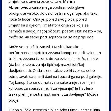
umjetnica čitave srpske kulture:
Marina
Abramović
ulicama megalopolisa hoda glave
podignute visoko, do osionosti i arogancije, ako tako
hoće (a hoće). Ona je, pored živog bića, pored
umjetnika s djelom, i metafora činjenice koja se
nameće u svojoj nagoj očitosti: postati i biti nešto – da,
može se. Ali samo pod uvjetom da se najprije ode.
Može se tako čak zamisliti ta slika kao akcija,
performans: umjetnica vezana konopcem – ili svilenom
trakom, vezana čvrsto, do zarezivanja u kožu, do krvi
(da bude sve u, za nju tipičnoj, mazohističkoj
dosljednosti). Onda krene takav veliki čvor sa sebe
odmotavati satima ili danima i bacati ga na pod galerije.
Taj konop što se odmotava iz šake umjetnice – je li
konopac za spašavanje, ili za vješanje? Je li svilena
traka prefinjenosti ili instrument za davljenje? Možda
oboje.
U oba slučaja, prostirala bi se tako i time unatrag linija