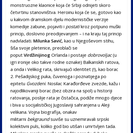
monstruozne klaonice koja će Srbiji odnijeti skoro
četvrtinu stanovništva. Heroinu koja će se, gotovo kao
u kakvom dramskom djelu modernističke verzije
komedije zabune, pojaviti i
postati
kroz potpuno muški
princip, doslovno preodijevanjem – i na kraju taj princip
nadvladati.
Milunka Savić
, kao u Njegoševom stihu,
šiša svoje pletenice, preoblači se
poput
Virdžinijinog
Orlanda i postaje
dobrovoljac
(u
igri ironije oko takve rodne oznake) Balkanskih ratova,
a onda i Velikog rata, skrivajući identitet (!), kao borac
2. Pešadijskog puka, čuvenoga i poznatijega po
epitetu
Gvozdeni
. Nosilac Karađorđeve zvezde, kažu i
najodlikovaniji borac (bez obzira na spol) u historiji
ratovanja, poslije rata je čistačica, podiže mnogo djece
i biva u socijalističkoj Jugoslaviji sahranjena u Aleji
velikana. Vojna biografija, onakav
militarni
bekgraund
suviše su uznemiravali srpski
kolektivni puls, koliko god bio utišan i umrtvljen tada.