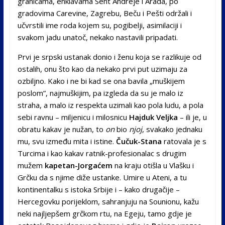
granicama, enklavama Sent Andreje i Arada, po
gradovima Carevine, Zagrebu, Beču i Pešti održali i
učvrstili ime roda kojem su, pogibelji, asimilaciji i
svakom jadu unatoč, nekako nastavili pripadati.
Prvi je srpski ustanak donio i ženu koja se razlikuje od
ostalih, onu što kao da nekako prvi put uzimaju za
ozbiljno. Kako i ne bi kad se ona bavila „muškijem
poslom”, najmuškijim, pa izgleda da su je malo iz
straha, a malo iz respekta uzimali kao pola ludu, a pola
sebi ravnu – miljenicu i milosnicu
Hajduk Veljka
– ili je, u
obratu kakav je nužan, to
on
bio
njoj
, svakako jednaku
mu, svu između mita i istine.
Čučuk-Stana
ratovala je s
Turcima i kao kakav ratnik-profesionalac s drugim
mužem
kapetan-Jorgaćem
na kraju otišla u Vlašku i
Grčku da s njime diže ustanke. Umire u Ateni, a tu
kontinentalku s istoka Srbije i – kako drugačije –
Hercegovku porijeklom, sahranjuju na Sounionu, kažu
neki najljepšem grčkom rtu, na Egeju, tamo gdje je