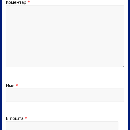
Коментар
*
Име
*
Е-пошта
*