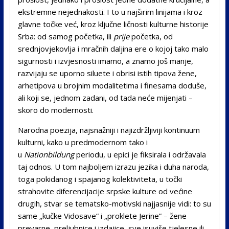
ekstremne nejednakosti. I to u najširim linijama i kroz
glavne točke već, kroz ključne ličnosti kulturne historije
Srba: od samog početka, ili
prije
početka, od
srednjovjekovlja i mračnih daljina ere o kojoj tako malo
sigurnosti i izvjesnosti imamo, a znamo još manje,
razvijaju se uporno siluete i obrisi istih tipova žene,
arhetipova u brojnim modalitetima i finesama doduše,
ali koji se, jednom zadani, od tada neće mijenjati –
skoro do modernosti.
Narodna poezija, najsnažniji i najizdržljiviji kontinuum
kulturni, kako u predmodernom tako i
u
Nationbildung
periodu, u epici je fiksirala i održavala
taj odnos. U tom najboljem izrazu jezika i duha naroda,
toga pokidanog i spajanog kolektiviteta, u točki
strahovite diferencijacije srpske kulture od većine
drugih, stvar se tematsko-motivski najjasnije vidi: to su
same „kučke Vidosave” i „proklete Jerine” – žene
prevarne, preljubnice i izdajice, sve isuviše tjelesne ili