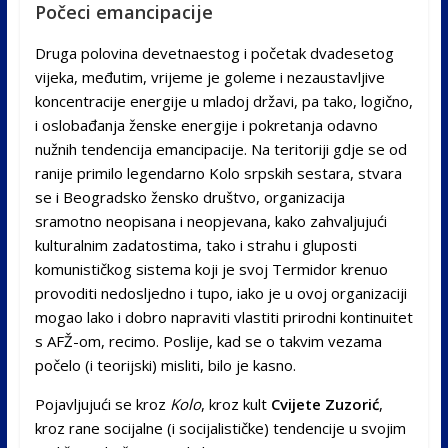
Počeci emancipacije
Druga polovina devetnaestog i početak dvadesetog
vijeka, međutim, vrijeme je goleme i nezaustavljive
koncentracije energije u mladoj državi, pa tako, logično,
i oslobađanja ženske energije i pokretanja odavno
nužnih tendencija emancipacije. Na teritoriji gdje se od
ranije primilo legendarno Kolo srpskih sestara, stvara
se i Beogradsko žensko društvo, organizacija
sramotno neopisana i neopjevana, kako zahvaljujući
kulturalnim zadatostima, tako i strahu i gluposti
komunističkog sistema koji je svoj Termidor krenuo
provoditi nedosljedno i tupo, iako je u ovoj organizaciji
mogao lako i dobro napraviti vlastiti prirodni kontinuitet
s AFŽ-om, recimo. Poslije, kad se o takvim vezama
počelo (i teorijski) misliti, bilo je kasno.
Pojavljujući se kroz
Kolo
, kroz kult
Cvijete Zuzorić
,
kroz rane socijalne (i socijalističke) tendencije u svojim