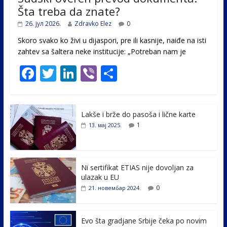
Šta treba da znate?
26. јул 2026.
Zdravko Elez
0
Skoro svako ko živi u dijaspori, pre ili kasnije, naiđe na isti
zahtev sa šaltera neke institucije: „Potreban nam je
F
T
Li
Vi
S
ac
w
n
b
h
e
itt
k
er
ar
Lakše i brže do pasoša i lične karte
b
er
e
e
1
13. мај 2025.
o
dI
o
n
k
Ni sertifikat ETIAS nije dovoljan za
ulazak u EU
0
21. новембар 2024.
Evo šta gradjane Srbije čeka po novim