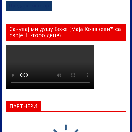
Сачувај ми душу Боже (Маја Ковачевић са
своје 11-торо деце)
ПАРТНЕРИ