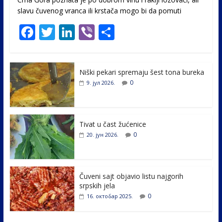
slavu čuvenog vranca ili krstača mogo bi da pomuti
F
T
Li
Vi
S
ac
w
n
b
h
e
itt
k
er
ar
Niški pekari spremaju šest tona bureka
b
er
e
e
0
9. јул 2026.
o
dI
o
n
k
Tivat u čast žućenice
0
20. јун 2026.
Čuveni sajt objavio listu najgorih
srpskih jela
0
16. октобар 2025.