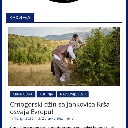
КУХИЊА
CRNA GORA
KUHINJA
NAJNOVIJE VESTI
Crnogorski džin sa Jankovića Krša
osvaja Evropu!
10. јул 2026.
Zdravko Elez
0
Crna Gora poznata je po dobrom vinu i rakiji lozovači, ali