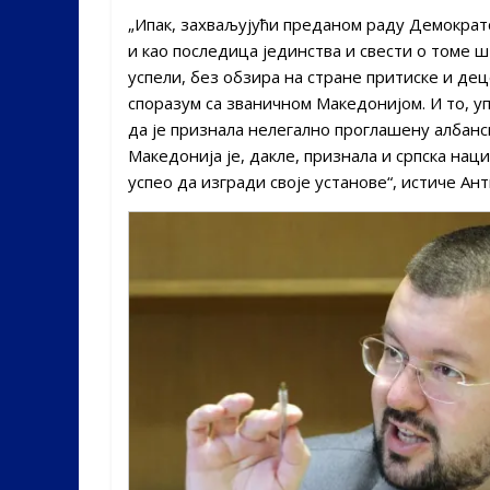
„Ипак, захваљујући преданом раду Демократс
и као последица јединства и свести о томе 
успели, без обзира на стране притиске и де
споразум са званичном Македонијом. И то, у
да је признала нелегално проглашену албанс
Македонија је, дакле, признала и српска нац
успео да изгради своје установе“, истиче Ант