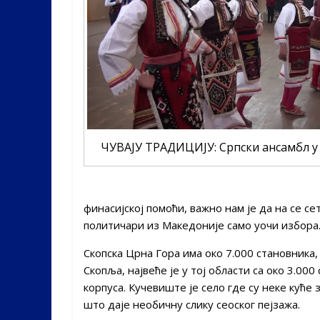
ЧУВАЈУ ТРАДИЦИЈУ: Српски ансамбл у
финасијској помоћи, важно нам је да на се се
политичари из Македоније само уочи избора
Скопска Црна Гора има око 7.000 становника,
Скопља, највеће је у тој области са око 3.00
корпуса. Кучевиште је село где су неке куће
што даје необичну слику сеоског пејзажа.