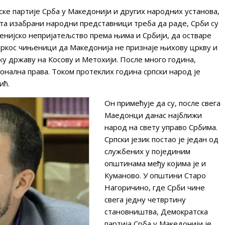
ке партије Срба у Македонији и других народних установа,
шта изабрани народни представници треба да раде, Срби су
ценијско непријатељство према њима и Србији, да остваре
пркос чињеници да Македонија не признаје њихову цркву и
ку државу на Косову и Метохији. После много година,
ионална права. Током протеклих година српски народ је
ић.
Он примећује да су, после свега
Маедонци данас најближи
народ на свету управо Србима.
Српски језик постао је један од
службених у појединим
општинама међу којима је и
Куманово. У општини Старо
Нагоричино, где Срби чине
свега једну четвртину
становништва, Демократска
партија Срба у Македонији је