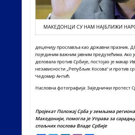
МАКЕДОНЦИ СУ НАМ НАЈБЛИЖИ НАРО
деценију прославља као државни празник. Д
појединим важним јавним предузећима. Ако ј
деловала против Србије, постојао је макар 
независности „Репубљик Косова“ и против с
Чедомир Антић.
Насловна фотографија: Заједнички протест 
Пројекат Положај Срба у земљама
региона,
Македонији, помогла је Управа за сарадњ
спољних послова Владе Србије