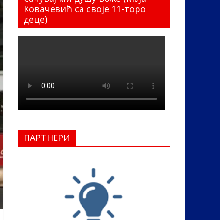
Ковачевић са своје 11-торо
деце)
ПАРТНЕРИ