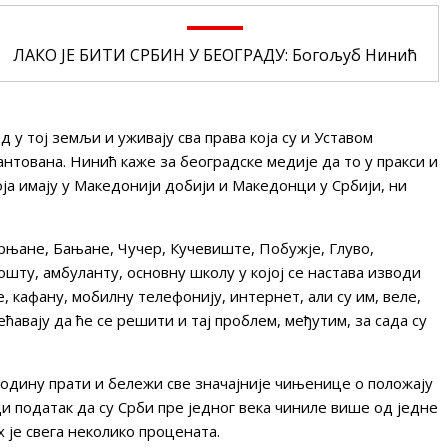
ЛАКО ЈЕ БИТИ СРБИН У БЕОГРАДУ: Богољуб Нинић
 у тој земљи и уживају сва права која су и Уставом
тована. Нинић каже за београдске медије да то у пракси и
која имају у Македонији добији и Македонци у Србији, ни
рњане, Бањане, Чучер, Кучевиште, Побужје, Глуво,
пошту, амбуланту, основну школу у којој се настава изводи
, кафану, мобилну телефонију, интернет, али су им, веле,
ћавају да ће се решити и тај проблем, међутим, за сада су
годину прати и бележи све значајније чињенице о положају
 податак да су Срби пре једног века чиниле више од једне
 је свега неколико процената.