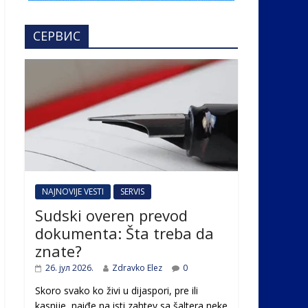
СЕРВИС
NAJNOVIJE VESTI
SERVIS
Sudski overen prevod
dokumenta: Šta treba da
znate?
26. јул 2026.
Zdravko Elez
0
Skoro svako ko živi u dijaspori, pre ili
kasnije, naiđe na isti zahtev sa šaltera neke