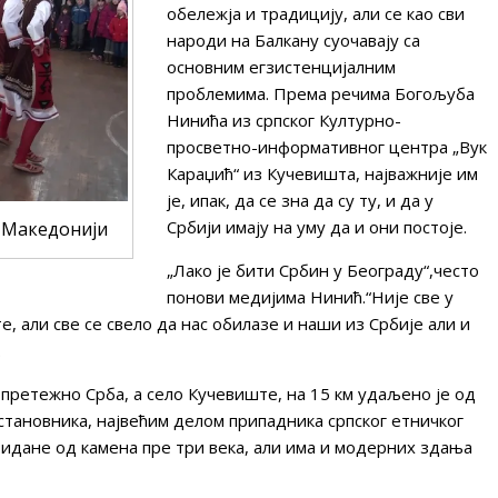
обележја и традицију, али се као сви
народи на Балкану суочавају са
основним егзистенцијалним
проблемима. Према речима Богољуба
Нинића из српског Културно-
просветно-информативног центра „Вук
Караџић“ из Кучевишта, најважније им
је, ипак, да се зна да су ту, и да у
Србији имају на уму да и они постоје.
 Македонији
„Лако је бити Србин у Београду“,често
понови медијима Нинић.“Није све у
те, али све се свело да нас обилазе и наши из Србије али и
.
 претежно Срба, а село Кучевиште, на 15 км удаљено је од
0 становника, највећим делом припадника српског етничког
 зидане од камена пре три века, али има и модерних здања