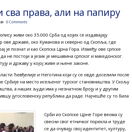
 сва права, али на папиру
0 Comments
ису живи око 35.000 Срба од којих се издавајају
р ове државе, око Куманова и северно од Скопља, где
рај је познат и као Скопска Црна Гора. Између ове српске
да не постоји а језик је мешавина српског и македонског.
тују и државу у којој живе и њене законе.
ласти Ђевђелије и Неготина који су се овде доселили после
е Србије на место исељеног турског становништва. У Скољу
иштва, а наших људи има у незнатном броју и у другим
ившу југословенску република да раде. Најчешће су то била
Срби из Скопске Црне Горе веома су
свесни свог етничког порекла и труде
се да очувају свој идентитет, културу,