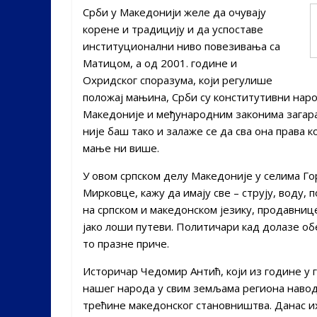
Срби у Македонији желе да очувају
корене и традицију и да успоставе
институционални ниво повезивања са
Матицом, а од 2001. године и
Охридског споразума, који регулише
положај мањина, Срби су конститутивни народ
Македоније и међународним законима загаран
није баш тако и залаже се да сва она права 
мање ни више.
У овом српском делу Македоније у селима Го
Мирковце, кажу да имају све – струју, воду, 
на српском и македонском језику, продавнице
јако лоши путеви. Политичари кад долазе обе
то празне приче.
Историчар Чедомир Антић, који из године у 
нашег народа у свим земљама региона наводи
трећине македонског становништва. Данас их