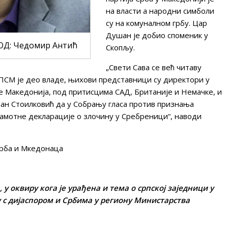
на власти а народни симболи
су на комуналном грбу. Цар
Душан је добио споменик у
Д: Чедомир Антић
Скопљу.
„Свети Сава се већ читаву
ПСМ је део владе, њихови представници су директори у
е Македонија, под притисцима САД, Британије и Немачке, и
Иван Стоилковић да у Собрању гласа против признања
рамотне декларације о злочину у Сребреници“, наводи
Срба и Мкедонаца
 у оквиру кога је урађена и тема о српској заједници у
у с дијаспором и Србима у региону Министарства