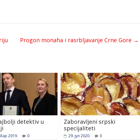
riju
Progon monaha i rasrbljavanje Crne Gore
→
ajbolji detektiv u
Zaboravljeni srpski
ji
specijaliteti
бар 2019.
0
29. јул 2020.
0