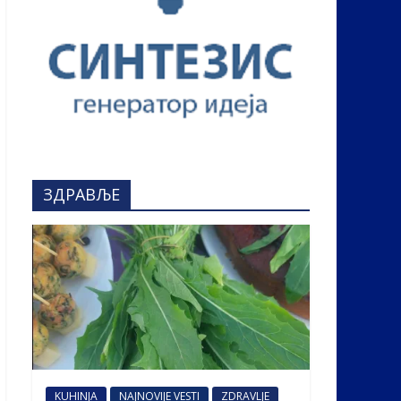
ЗДРАВЉЕ
KUHINJA
NAJNOVIJE VESTI
ZDRAVLJE