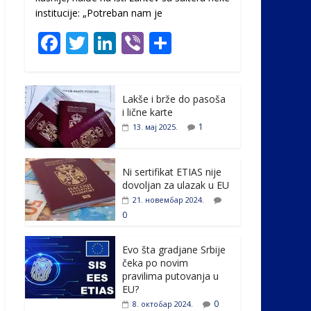
institucije: „Potreban nam je
F
T
Li
Vi
S
ac
w
n
b
h
e
itt
k
er
ar
Lakše i brže do pasoša
b
er
e
e
i lične karte
o
dI
1
13. мај 2025.
o
n
k
Ni sertifikat ETIAS nije
dovoljan za ulazak u EU
21. новембар 2024.
0
Evo šta gradjane Srbije
čeka po novim
pravilima putovanja u
EU?
0
8. октобар 2024.