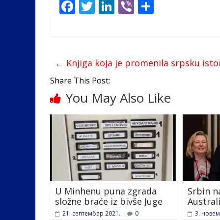
F
T
Li
Vi
S
ac
w
n
b
h
e
itt
k
er
ar
b
er
e
e
←
Knjiga koja je promenila srpsku isto
o
dI
o
n
Share This Post:
You May Also Like
k
U Minhenu puna zgrada
Srbin n
složne braće iz bivše Juge
Australi
21. септембар 2021.
0
3. новем