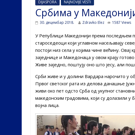
DIJASPORA
NAJNOVIJE VESTI
Србима у Македонији
30. децембар 2018.
Zdravko Elez
1587 Views
У Републици Македонији према последњем поп
староседеоци који углавном насељавају севе
постоји низ села у којима чине већину. Овај к
заједнице и Македонаца у овом крају готово 
Живе заједно, поштују оно што јесу, али пош
Срби живе и у долини Вардара нарочито у об
Првог светског рата из делова данашње Јужн
живи око пет одсто Срба од укупног становн
македонским градовима, који су долазили у б
војна лица.