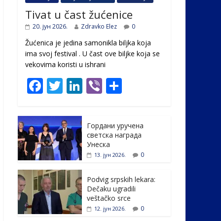
Tivat u čast žućenice
20. јун 2026.
Zdravko Elez
0
Žućenica je jedina samonikla biljka koja
ima svoj festival . U čast ovе biljke koja se
vekovima koristi u ishrani
F
T
Li
Vi
S
ac
w
n
b
h
e
itt
k
er
ar
Гордани уручена
b
er
e
e
светска награда
o
dI
Унеска
0
13. јун 2026.
o
n
k
Podvig srpskih lekara:
Dečaku ugradili
veštačko srce
0
12. јун 2026.