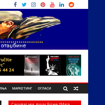
ИЊА
МАРКЕТИНГ
ОГЛАСИ
Сачувај ми душу Боже (Маја