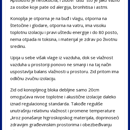
za osobe koje pate od alergija, bronhitisa i astmi.
Konoplja je otporna je na buđ i vlagu, otporna na
štetočine i glodare, otporna na vatru, ima visoku
toplotnu izolaciju i pravi uštedu energije i do 80 posto,
nema otpada ni toksina, i materijal je zdrav po životnu
sredinu.
Upija u sebe višak vlage iz vazduha, dok se vlažnost
vazduha u prostoriji ponovo ne smanji i na taj način
uspostavlja balans vlažnosti u prostoru. Zid pritom ima
odličnu zvučnu izolaciju.
Zid od konopljinog bloka debljine samo 20cm
omogućava nivoe toplotne i akustične izolacije daleko
iznad regulacionog standarda. Takođe reguliše
unutrašnju relativnu vlažnost i promene temperature
„kroz ponašanje higroskopskog materijala, doprinoseći
zdravijim građevinskim prostorima i obezbeđivanju