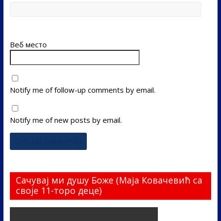
Веб место
Notify me of follow-up comments by email.
Notify me of new posts by email.
Сачувај ми душу Боже (Маја Ковачевић са
своје 11-торо деце)