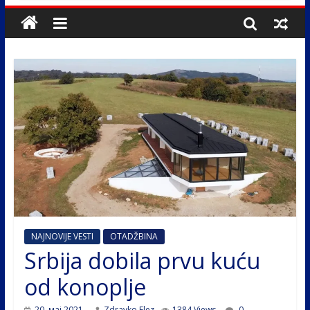
NAJNOVIJE VESTI
OTADŽBINA
Srbija dobila prvu kuću
od konoplje
20. мај 2021.
Zdravko Elez
1384 Views
0