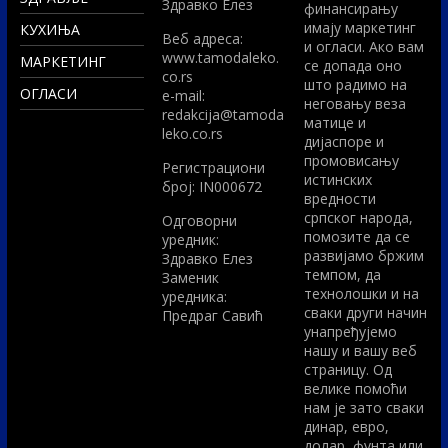
Здравко Елез
финансирању
имају маркетинг
КУХИЊА
Вeб адреса:
и огласи. Ако вам
www.tamodaleko.
МАРКЕТИНГ
се допада оно
co.rs
што радимо на
ОГЛАСИ
e-mail:
неговању веза
redakcija@tamoda
матице и
leko.co.rs
дијаспоре и
промовисању
Регистрациони
истинских
број: IN000672
вредности
српског народа,
Одговорни
помозите да се
уредник:
развијамо бржим
Здравко Елез
темпом, да
Заменик
технолошки и на
уредника:
сваки други начин
Предраг Савић
унапређујемо
нашу и вашу веб
страницу. Од
велике помоћи
нам је зато сваки
динар, евро,
долар, фунта или