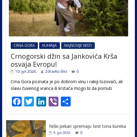
CRNA GORA
KUHINJA
NAJNOVIJE VESTI
Crnogorski džin sa Jankovića Krša
osvaja Evropu!
10. јул 2026.
Zdravko Elez
0
Crna Gora poznata je po dobrom vinu i rakiji lozovači, ali
slavu čuvenog vranca ili krstača mogo bi da pomuti
F
T
Li
Vi
S
ac
w
n
b
h
e
itt
k
er
ar
Niški pekari spremaju šest tona bureka
b
er
e
e
0
9. јул 2026.