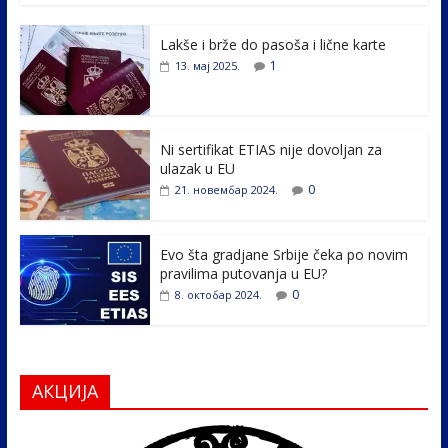
e
itt
k
er
ar
Lakše i brže do pasoša i lične karte
b
er
e
e
1
13. мај 2025.
o
dI
o
n
k
Ni sertifikat ETIAS nije dovoljan za
ulazak u EU
0
21. новембар 2024.
Evo šta gradjane Srbije čeka po novim
pravilima putovanja u EU?
0
8. октобар 2024.
АКЦИЈА