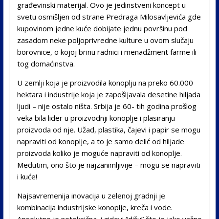
građevinski materijal. Ovo je jedinstveni koncept u
svetu osmišljen od strane Predraga Milosavljevića gde
kupovinom jedne kuće dobijate jednu površinu pod
zasadom neke poljoprivredne kulture u ovom slučaju
borovnice, o kojoj brinu radnici i menadžment farme ili
tog domaćinstva.
U zemlji koja je proizvodila konoplju na preko 60.000
hektara i industrije koja je zapošljavala desetine hiljada
ljudi – nije ostalo ništa. Srbija je 60- tih godina prošlog
veka bila lider u proizvodnji konoplje i plasiranju
proizvoda od nje. Užad, plastika, čajevi i papir se mogu
napraviti od konoplje, a to je samo delić od hiljade
proizvoda koliko je moguće napraviti od konoplje.
Međutim, ono što je najzanimljivije – mogu se napraviti
i kuće!
Najsavremenija inovacija u zelenoj gradnji je
kombinacija industrijske konoplje, kreča i vode.
Apsolutno je netoksična, i zidovi “dišu” što je jako važno