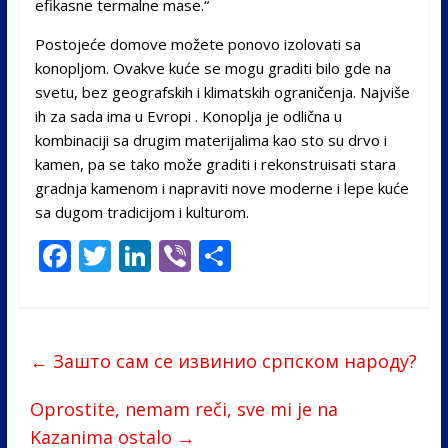
efikasne termalne mase.“
Postojeće domove možete ponovo izolovati sa
konopljom. Ovakve kuće se mogu graditi bilo gde na
svetu, bez geografskih i klimatskih ograničenja. Najviše
ih za sada ima u Evropi . Konoplja je odlična u
kombinaciji sa drugim materijalima kao sto su drvo i
kamen, pa se tako može graditi i rekonstruisati stara
gradnja kamenom i napraviti nove moderne i lepe kuće
sa dugom tradicijom i kulturom.
F
T
Li
Vi
S
ac
w
n
b
h
e
itt
k
er
ar
b
er
e
e
←
Зашто сам се извинио српском народу?
o
dI
o
n
Oprostite, nemam reči, sve mi je na
Kazanima ostalo
→
k