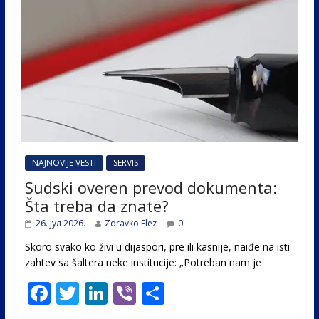
NAJNOVIJE VESTI
SERVIS
Sudski overen prevod dokumenta:
Šta treba da znate?
26. јул 2026.
Zdravko Elez
0
Skoro svako ko živi u dijaspori, pre ili kasnije, naiđe na isti
zahtev sa šaltera neke institucije: „Potreban nam je
F
T
Li
Vi
S
ac
w
n
b
h