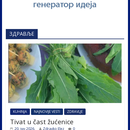
ЗДРАВЉЕ
KUHINJA
NAJNOVIJE VESTI
ZDRAVLJE
Tivat u čast žućenice
20. јун 2026.
Zdravko Elez
0