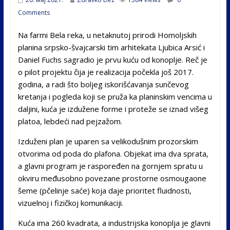
Comments
Na farmi Bela reka, u netaknutoj prirodi Homoljskih
planina srpsko-švajcarski tim arhitekata Ljubica Arsić i
Daniel Fuchs sagradio je prvu kuću od konoplje. Reč je
o pilot projektu čija je realizacija počekla još 2017.
godina, a radi što boljeg iskorišćavanja sunčevog
kretanja i pogleda koji se pruža ka planinskim vencima u
daljini, kuća je izdužene forme i proteže se iznad višeg
platoa, lebdeći nad pejzažom.
Izduženi plan je uparen sa velikodušnim prozorskim
otvorima od poda do plafona. Objekat ima dva sprata,
a glavni program je raspoređen na gornjem spratu u
okviru međusobno povezane prostorne osmougaone
šeme (pčelinje saće) koja daje prioritet fluidnosti,
vizuelnoj i fizičkoj komunikaciji.
Kuća ima 260 kvadrata, a industrijska konoplja je glavni