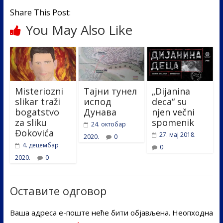
Share This Post:
You May Also Like
Misteriozni
Тајни тунел
„Dijanina
slikar traži
испод
deca“ su
bogatstvo
Дунава
njen večni
za sliku
spomenik
24. октобар
Đokovića
27. мај 2018.
2020.
0
4. децембар
0
2020.
0
Оставите одговор
Ваша адреса е-поште неће бити објављена.
Неопходна