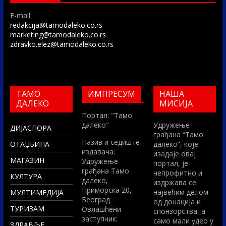
E-mail:
redakcija@tamodaleko.co.rs
marketing@tamodaleko.co.rs
zdravko.elez@tamodaleko.co.rs
ТАМО
ИМПРЕСУМ
НАША
ДАЛЕКО
МИСИЈА
Портал: "Тамо
далеко"
Удружење
ДИЈАСПОРА
грађана “Тамо
Назив и седиште
ОТАЏБИНА
далеко”, које
издавача:
изадаје овај
МАГАЗИН
Удружење
портал, је
грађана Тамо
непрофитно и
КУЛТУРА
далеко,
издржава се
Приморска 20,
највећим делом
МУЛТИМЕДИЈА
Београд
од донација и
ТУРИЗАМ
Овлашћени
спонзорства, а
заступник:
само мали удео у
ЗДРАВЉЕ