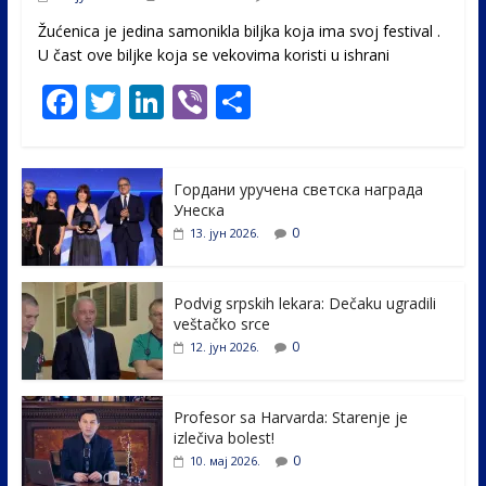
Žućenica je jedina samonikla biljka koja ima svoj festival .
U čast ovе biljke koja se vekovima koristi u ishrani
F
T
Li
Vi
S
ac
w
n
b
h
e
itt
k
er
ar
Гордани уручена светска награда
b
er
e
e
Унеска
o
dI
0
13. јун 2026.
o
n
k
Podvig srpskih lekara: Dečaku ugradili
veštačko srce
0
12. јун 2026.
Profesor sa Harvarda: Starenje je
izlečiva bolest!
0
10. мај 2026.