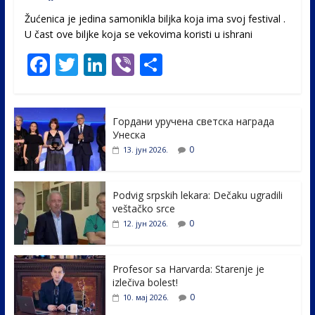
Žućenica je jedina samonikla biljka koja ima svoj festival .
U čast ovе biljke koja se vekovima koristi u ishrani
F
T
Li
Vi
S
ac
w
n
b
h
e
itt
k
er
ar
Гордани уручена светска награда
b
er
e
e
Унеска
o
dI
0
13. јун 2026.
o
n
k
Podvig srpskih lekara: Dečaku ugradili
veštačko srce
0
12. јун 2026.
Profesor sa Harvarda: Starenje je
izlečiva bolest!
0
10. мај 2026.