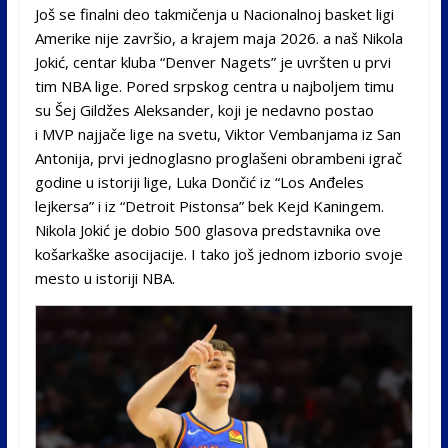
Još se finalni deo takmičenja u Nacionalnoj basket ligi
Amerike nije završio, a krajem maja 2026. a naš Nikola
Jokić, centar kluba “Denver Nagets” je uvršten u prvi
tim NBA lige. Pored srpskog centra u najboljem timu
su Šej Gildžes Aleksander, koji je nedavno postao
i MVP najjače lige na svetu, Viktor Vembanjama iz San
Antonija, prvi jednoglasno proglašeni obrambeni igrač
godine u istoriji lige, Luka Dončić iz “Los Anđeles
lejkersa” i iz “Detroit Pistonsa” bek Kejd Kaningem.
Nikola Jokić je dobio 500 glasova predstavnika ove
košarkaške asocijacije. I tako još jednom izborio svoje
mesto u istoriji NBA.