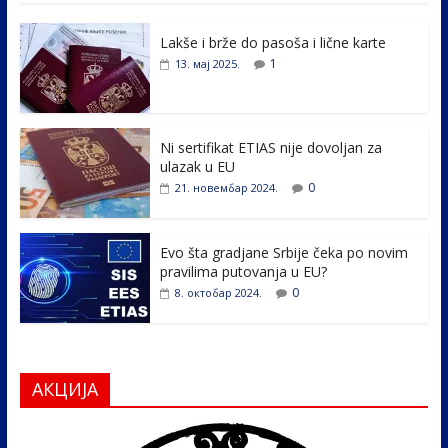
e
itt
k
er
ar
Lakše i brže do pasoša i lične karte
b
er
e
e
1
13. мај 2025.
o
dI
o
n
k
Ni sertifikat ETIAS nije dovoljan za
ulazak u EU
0
21. новембар 2024.
Evo šta gradjane Srbije čeka po novim
pravilima putovanja u EU?
0
8. октобар 2024.
АКЦИЈА