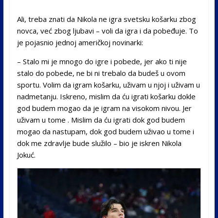
Ali, treba znati da Nikola ne igra svetsku košarku zbog
novca, već zbog ljubavi – voli da igra i da pobeđuje. To
je pojasnio jednoj američkoj novinarki:
– Stalo mi je mnogo do igre i pobede, jer ako ti nije
stalo do pobede, ne bi ni trebalo da budeš u ovom
sportu. Volim da igram košarku, uživam u njoj i uživam u
nadmetanju. Iskreno, mislim da ću igrati košarku dokle
god budem mogao da je igram na visokom nivou. Jer
uživam u tome . Mislim da ću igrati dok god budem
mogao da nastupam, dok god budem uživao u tome i
dok me zdravlje bude služilo – bio je iskren Nikola
Jokuć.