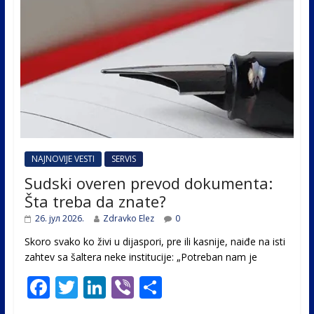
NAJNOVIJE VESTI
SERVIS
Sudski overen prevod dokumenta:
Šta treba da znate?
26. јул 2026.
Zdravko Elez
0
Skoro svako ko živi u dijaspori, pre ili kasnije, naiđe na isti
zahtev sa šaltera neke institucije: „Potreban nam je
F
T
Li
Vi
S
ac
w
n
b
h