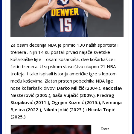
Za osam decenija NBA je primio 130 naših sportista i
trenera . Njih 14 su postali prvaci najače svetske
košarkaške lige – osam košarkaša, dve košarkašice i
četiri trenera. U srpskom vlasništvu ukupno 21 NBA
trofeja. I tako ispisali istoriju američke igre s loptom
među koševima. Zlatan prsten pobednika NBA lige
nose košarkaški divovi
Darko Miličić (2004.), Radoslav
Nesterović (2005.), Saša Vujačić (2009.), Predrag
Stojaković (2011.), Ognjen Kuzmić (2015.), Nemanja
Bjelica (2022.), Nikola Jokić (2023.) i Nikola Topić
(2025.).
Dve