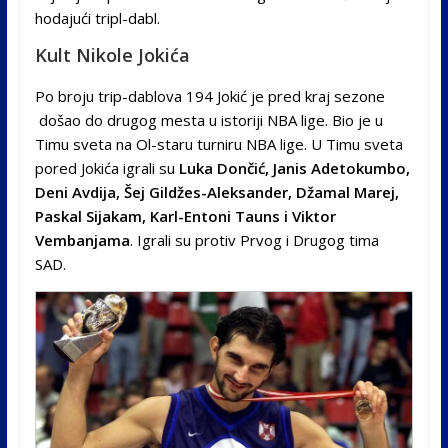
hodajući tripl-dabl.
Kult Nikole Jokića
Po broju trip-dablova 194 Jokić je pred kraj sezone
došao do drugog mesta u istoriji NBA lige. Bio je u
Timu sveta na Ol-staru turniru NBA lige. U Timu sveta
pored Jokića igrali su
Luka Dončić, Janis Adetokumbo,
Deni Avdija, Šej Gildžes-Aleksander, Džamal Marej,
Paskal Sijakam, Karl-Entoni Tauns i Viktor
Vembanjama
. Igrali su protiv Prvog i Drugog tima
SAD.