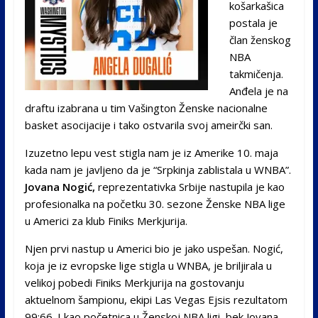
košarkašica
postala je
član ženskog
NBA
takmičenja.
Anđela je na
draftu izabrana u tim Vašington Ženske nacionalne
basket asocijacije i tako ostvarila svoj ameirčki san.
Izuzetno lepu vest stigla nam je iz Amerike 10. maja
kada nam je javljeno da je “Srpkinja zablistala u WNBA”.
Jovana Nogić,
reprezentativka Srbije nastupila je kao
profesionalka na početku 30. sezone Ženske NBA lige
u Americi za klub Finiks Merkjurija.
Njen prvi nastup u Americi bio je jako uspešan. Nogić,
koja je iz evropske lige stigla u WNBA, je briljirala u
velikoj pobedi Finiks Merkjurija na gostovanju
aktuelnom šampionu, ekipi Las Vegas Ejsis rezultatom
99:66. I kao početnica u Ženskoj NBA ligi, bek Jovana