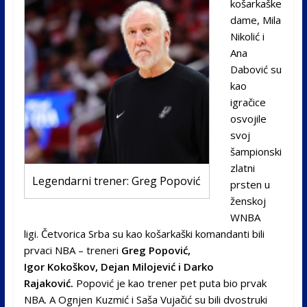
košarkaške
dame, Mila
Nikolić i
Ana
Dabović su
kao
igračice
osvojile
svoj
šampionski
zlatni
Legendarni trener: Greg Popović
prsten u
ženskoj
WNBA
ligi.
Četvorica Srba su kao košarkaški komandanti bili
prvaci NBA – treneri
Greg Popović,
Igor
Kokoškov,
Dejan Milojević i Darko
Rajaković.
Popović je kao trener
pet puta bio prvak
NBA. A Ognjen Kuzmić i Saša Vujačić su bili
dvostruki