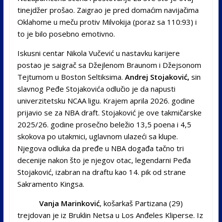
tinejdžer prošao. Zaigrao je pred domaćim navijačima
Oklahome u meču protiv Milvokija (poraz sa 110:93) i
to je bilo posebno emotivno.
Iskusni centar Nikola Vučević u nastavku karijere
postao je saigrač sa Džejlenom Braunom i Džejsonom
Tejtumom u Boston Seltiksima.
Andrej Stojaković,
sin
slavnog Peđe Stojakovića odlučio je da napusti
univerzitetsku NCAA ligu. Krajem aprila 2026. godine
prijavio se za NBA draft. Stojaković je ove takmičarske
2025/26. godine prosečno beležio 13,5 poena i 4,5
skokova po utakmici, uglavnom ulazeći sa klupe.
Njegova odluka da pređe u NBA događa tačno tri
decenije nakon što je njegov otac, legendarni Peđa
Stojaković, izabran na draftu kao 14. pik od strane
Sakramento Kingsa.
Vanja Marinković
, košarkaš Partizana (29)
trejdovan je iz Bruklin Netsa u Los Anđeles Kliperse. Iz