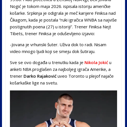
Nogić je tokom maja 2026. ispisala istoriju američke
košarke. Srpkinja je odigrala je meč karijere Finiksa nad
Čikagom, kada je postala “ruki igračica WNBA sa najviše
postignutih poena (27) u istoriji”. Trener Finiksa Nejt
Tibets, trener Finiksa je oduševljeno izjavio:
-Jovana je vrhunski šuter. Uživa dok to radi. Nisam
video mnogo ljudi koji se smeju dok šutiraju.
Sve se ovo događa u trenutku kada je
Nikola Jokić
u
anketi NBA proglašen za najboljeg igrača Amerike, a
trener
Darko Rajaković
uveo Toronto u plejof najače
košarkaške lige na svetu.