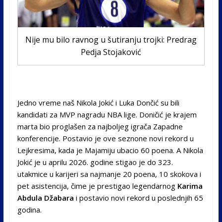
Nije mu bilo ravnog u šutiranju trojki: Predrag
Pedja Stojaković
Jedno vreme naš Nikola Jokić i Luka Dončić su bili
kandidati za MVP nagradu NBA lige. Doničić je krajem
marta bio proglašen za najboljeg igrača Zapadne
konferencije. Postavio je ove seznone novi rekord u
Lejkresima, kada je Majamiju ubacio 60 poena. A Nikola
Jokić je u aprilu 2026. godine stigao je do 323.
utakmice u karijeri sa najmanje 20 poena, 10 skokova i
pet asistencija, čime je prestigao legendarnog
Karima
Abdula Džabara
i postavio novi rekord u poslednjih 65
godina.