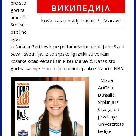
pre sto
godina
američki
Košarkaški madjioničar: Pit Maravić
Srbi su
ozbiljno
igrali
košarku u Geri i Aviklipe pri tamošnjim parohijama Sveti
Sava i Sveti Ilija. Iz te srpske lig iznikli su velikani
košarke
otac Petar i sin Piter Maravić.
Danas sto
godina kasnije Srbi i dalje dominiraju ako stranci u NBA.
Mlada
Anđela
Dugalić,
Srpkinja iz
Čikaga, od
prvakinje
Univerzitets
ke lige