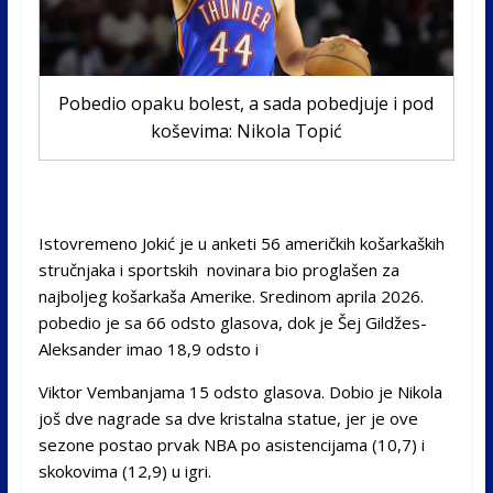
Pobedio opaku bolest, a sada pobedjuje i pod
koševima: Nikola Topić
Istovremeno Jokić je u anketi 56 američkih košarkaških
stručnjaka i sportskih novinara bio proglašen za
najboljeg košarkaša Amerike. Sredinom aprila 2026.
pobedio je sa 66 odsto glasova, dok je Šej Gildžes-
Aleksander imao 18,9 odsto i
Viktor Vembanjama 15 odsto glasova. Dobio je Nikola
još dve nagrade sa dve kristalna statue, jer je ove
sezone postao prvak NBA po asistencijama (10,7) i
skokovima (12,9) u igri.