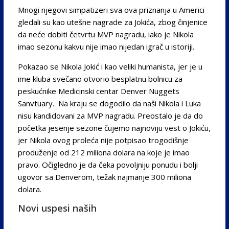
Mnogi njegovi simpatizeri sva ova priznanja u Americi
gledali su kao utešne nagrade za Jokića, zbog činjenice
da neće dobiti četvrtu MVP nagradu, iako je Nikola
imao sezonu kakvu nije imao nijedan igrač u istoriji.
Pokazao se Nikola Jokić i kao veliki humanista, jer je u
ime kluba svečano otvorio besplatnu bolnicu za
peskućnike Medicinski centar Denver Nuggets
Sanvtuary. Na kraju se dogodilo da naši Nikola i Luka
nisu kandidovani za MVP nagradu. Preostalo je da do
početka jesenje sezone čujemo najnoviju vest o Jokiću,
jer Nikola ovog proleća nije potpisao trogodišnje
produženje od 212 miliona dolara na koje je imao
pravo. Očigledno je da čeka povoljniju ponudu i bolji
ugovor sa Denverom, težak najmanje 300 miliona
dolara.
Novi uspesi naših