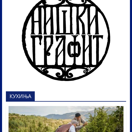
КУХИЊА