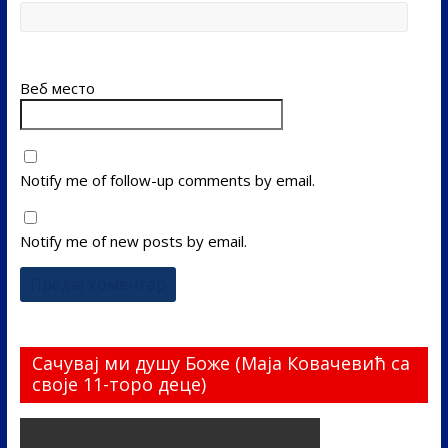
Веб место
Notify me of follow-up comments by email.
Notify me of new posts by email.
Сачувај ми душу Боже (Маја Ковачевић са
своје 11-торо деце)