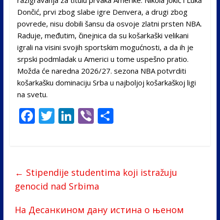
razigravanja za titulu prvaka Amerike. Nikola Jokić i Luka
Dončić, prvi zbog slabe igre Denvera, a drugi zbog
povrede, nisu dobili šansu da osvoje zlatni prsten NBA.
Raduje, međutim, činejnica da su košarkaški velikani
igrali na visini svojih sportskim mogućnosti, a da ih je
srpski podmladak u Americi u tome uspešno pratio.
Možda će naredna 2026/27. sezona NBA potvrditi
košarkašku dominaciju Srba u najboljoj košarkaškoj ligi
na svetu.
F
T
Li
Vi
S
ac
w
n
b
h
e
itt
k
er
ar
b
er
e
e
←
Stipendije studentima koji istražuju
o
dI
genocid nad Srbima
o
n
k
На Десанкином дану истина о њеном