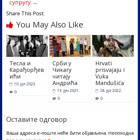
супругу
→
Share This Post:
You May Also Like
Тесла и
Срби у
Hrvati
Карађорђев
Чикагу
prisvajaju i
ићи
читају
Vuka
Андрића
Mandušića
10. јул 2023.
13. јун 2021.
28. јул 2022.
0
0
0
Оставите одговор
Ваша адреса е-поште неће бити објављена.
Неопходна