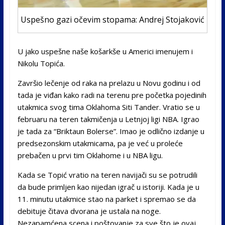
Uspešno gazi očevim stopama: Andrej Stojaković
U jako uspešne naše košarkše u Americi imenujem i
Nikolu Topića.
Završio lečenje od raka na prelazu u Novu godinu i od
tada je viđan kako radi na terenu pre početka pojedinih
utakmica svog tima Oklahoma Siti Tander. Vratio se u
februaru na teren takmičenja u Letnjoj ligi NBA. Igrao
je tada za “Briktaun Bolerse”. Imao je odlično izdanje u
predsezonskim utakmicama, pa je već u proleće
prebačen u prvi tim Oklahome i u NBA ligu.
Kada se Topić vratio na teren navijači su se potrudili
da bude primljen kao nijedan igrač u istoriji. Kada je u
11. minutu utakmice stao na parket i spremao se da
debituje čitava dvorana je ustala na noge.
Nezapamćena scena i poštovanje za sve što je ovaj