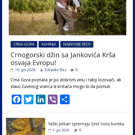
CRNA GORA
KUHINJA
NAJNOVIJE VESTI
Crnogorski džin sa Jankovića Krša
osvaja Evropu!
10. јул 2026.
Zdravko Elez
0
Crna Gora poznata je po dobrom vinu i rakiji lozovači, ali
slavu čuvenog vranca ili krstača mogo bi da pomuti
F
T
Li
Vi
S
ac
w
n
b
h
e
itt
k
er
ar
Niški pekari spremaju šest tona bureka
b
er
e
e
0
9. јул 2026.