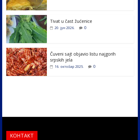
o
dI
o
n
k
Tivat u čast žućenice
0
20. јун 2026.
Čuveni sajt objavio listu najgorih
srpskih jela
0
16. октобар 2025.
КОНТАКТ