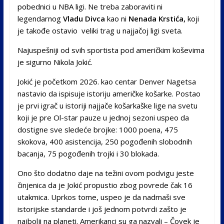
pobednici u NBA ligi. Ne treba zaboraviti ni
legendarnog
Vladu Divca
kao ni
Nenada Krstića,
koji
je takođe ostavio veliki trag u najjačoj ligi sveta.
Najuspešniji od svih sportista pod američkim koševima
je sigurno Nikola Jokić.
Jokić je početkom 2026. kao centar Denver Nagetsa
nastavio da ispisuje istoriju američke košarke. Postao
je prvi igrač u istoriji najjače košarkaške lige na svetu
koji je pre Ol-star pauze u jednoj sezoni uspeo da
dostigne sve sledeće brojke: 1000 poena, 475
skokova, 400 asistencija, 250 pogođenih slobodnih
bacanja, 75 pogođenih trojki i 30 blokada.
Ono što dodatno daje na težini ovom podvigu jeste
činjenica da je Jokić propustio zbog povrede čak 16
utakmica. Uprkos tome, uspeo je da nadmaši sve
istorijske standarde i još jednom potvrdi zašto je
najbolji na planeti. Amerikanci su ga nazvali – Čovek je