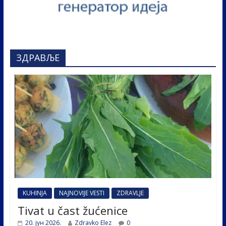
ЗДРАВЉЕ
KUHINJA
NAJNOVIJE VESTI
ZDRAVLJE
Tivat u čast žućenice
20. јун 2026.
Zdravko Elez
0