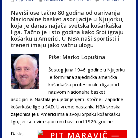
Navršilose tačno 80 godina od osnivanja
Nacionalne basket asocijacije u Njujorku,
koja je danas najača svetska košarkaška
liga. Tačno je i sto godina kako Srbi igraju
košarku u Americi. U NBA naši sportisti i
treneri imaju jako važnu ulogu
Piše: Marko Lopušina
Šestog juna 1946. godine u Njujorku
je formirana zajednička američka
košarkaška profesionalna liga pod
nazivom Nacionalna basket
asocijacije. Nastala je ujedinjenjem Istočne i Zapadne
košarkaše lige u SAD. U vreme nastanka NBA srpska
zajednica je u Americi imala svoju Srpsku košarkašku
ligu, jer se ovim sportom bavila od 1926. godine.
Dakle,