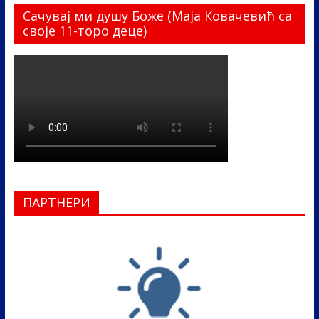
Сачувај ми душу Боже (Маја Ковачевић са
своје 11-торо деце)
ПАРТНЕРИ