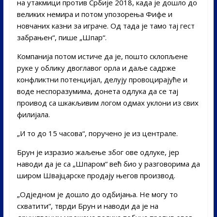
на утакмици против Србије 2018, када је дошло до
великих немира и потом упозорења Фифе и
новчаних казни за играче. Од тада је тамо тај гест
забрањен“, пише „Шпар“.
Компанија потом истиче да је, пошто склопљене
руке у облику двоглавог орла и даље садрже
конфликтни потенцијал, делују провоцирајуће и
воде неспоразумима, донета одлука да се тај
проивод са шкакљивим логом одмах уклони из свих
филијала.
„И то до 15 часова“, поручено је из централе.
Брун је изразио жаљење због ове одлуке, јер
наводи да је са „Шпаром“ већ био у разговорима да
широм Швајцарске продају његов производ.
„Одједном је дошло до одбијања. Не могу то
схватити“, тврди Брун и наводи да је на