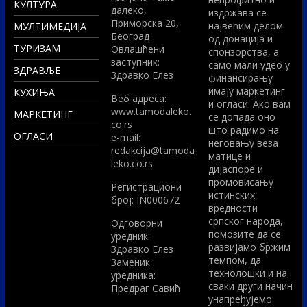
КУЛТУРА
далеко,
издржава се
Приморска 20,
највећим делом
МУЛТИМЕДИЈА
Београд
од донација и
ТУРИЗАМ
Овлашћени
спонзорства, а
заступник:
само мали удео у
ЗДРАВЉЕ
Здравко Елез
финансирању
имају маркетинг
КУХИЊА
Вeб адреса:
и огласи. Ако вам
www.tamodaleko.
МАРКЕТИНГ
се допада оно
co.rs
што радимо на
ОГЛАСИ
e-mail:
неговању веза
redakcija@tamoda
матице и
leko.co.rs
дијаспоре и
промовисању
Регистрациони
истинских
број: IN000672
вредности
српског народа,
Одговорни
помозите да се
уредник:
развијамо бржим
Здравко Елез
темпом, да
Заменик
технолошки и на
уредника:
сваки други начин
Предраг Савић
унапређујемо