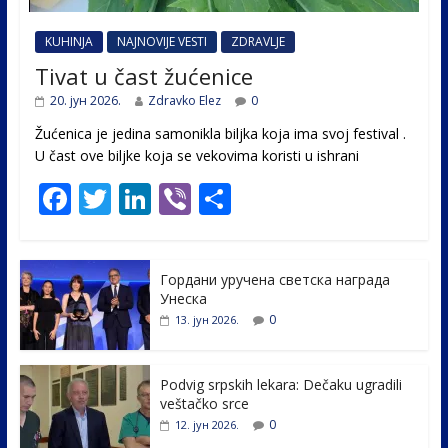
KUHINJA
NAJNOVIJE VESTI
ZDRAVLJE
Tivat u čast žućenice
20. јун 2026.
Zdravko Elez
0
Žućenica je jedina samonikla biljka koja ima svoj festival .
U čast ovе biljke koja se vekovima koristi u ishrani
F
T
Li
Vi
S
ac
w
n
b
h
e
itt
k
er
ar
Гордани уручена светска награда
b
er
e
e
Унеска
o
dI
0
13. јун 2026.
o
n
k
Podvig srpskih lekara: Dečaku ugradili
veštačko srce
0
12. јун 2026.