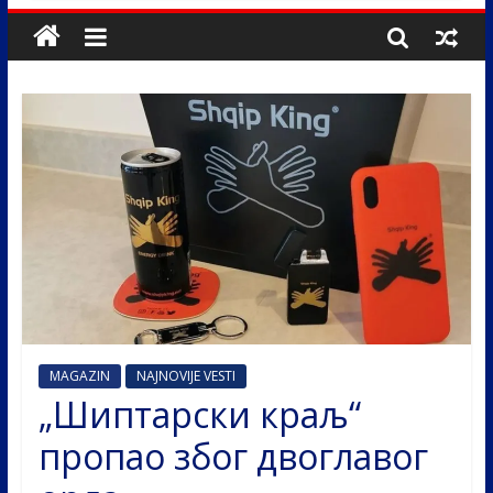
MAGAZIN
NAJNOVIJE VESTI
„Шиптарски краљ“
пропао због двоглавог