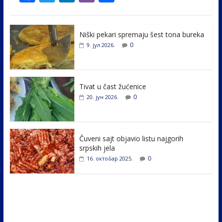
ac
w
n
b
h
e
itt
k
er
ar
Niški pekari spremaju šest tona bureka
b
er
e
e
0
9. јул 2026.
o
dI
o
n
k
Tivat u čast žućenice
0
20. јун 2026.
Čuveni sajt objavio listu najgorih
srpskih jela
0
16. октобар 2025.