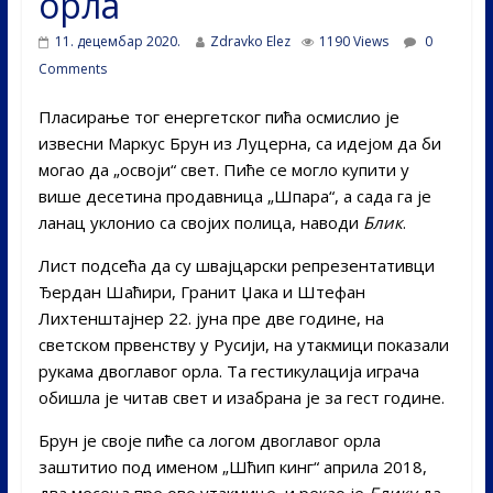
орла
11. децембар 2020.
Zdravko Elez
1190 Views
0
Comments
Пласирање тог енергетског пића осмислио је
извесни Маркус Брун из Луцерна, са идејом да би
могао да „освоји“ свет. Пиће се могло купити у
више десетина продавница „Шпара“, а сада га је
ланац уклонио са својих полица, наводи
Блик
.
Лист подсећа да су швајцарски репрезентативци
Ђердан Шаћири, Гранит Џака и Штефан
Лихтенштајнер 22. јуна пре две године, на
светском првенству у Русији, на утакмици показали
рукама двоглавог орла. Та гестикулација играча
обишла је читав свет и изабрана је за гест године.
Брун је своје пиће са логом двоглавог орла
заштитио под именом „Шћип кинг“ априла 2018,
два месеца пре ове утакмице, и рекао је
Блику
да