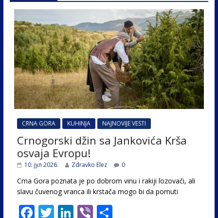
CRNA GORA
KUHINJA
NAJNOVIJE VESTI
Crnogorski džin sa Jankovića Krša
osvaja Evropu!
10. јул 2026.
Zdravko Elez
0
Crna Gora poznata je po dobrom vinu i rakiji lozovači, ali
slavu čuvenog vranca ili krstača mogo bi da pomuti
F
T
Li
Vi
S