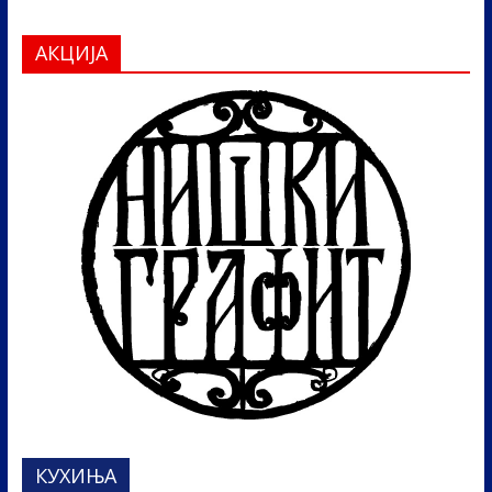
АКЦИЈА
КУХИЊА