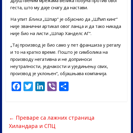
друштвеним мрежама велика побуна против овог
геста, што му даје снагу да настави.
На упит
Блика
„Шпар“ је објаснио да „Шћип кинг“
није званични артикал овог ланца и да тако никада
није био на листи „Шпар Ханделс АГ“.
„Тај производ је био само у пет франшиза у регалу
и то на кратко време. Пошто је симболика на
производу негативна и не доприноси
неутралности, једнакости и уједињењу свих,
производ је уклоњен“, објашњава компанија.
F
T
Li
Vi
S
ac
w
n
b
h
e
itt
k
er
ar
b
er
e
e
←
Преваре са лажних страница
o
dI
Хиландара и СПЦ