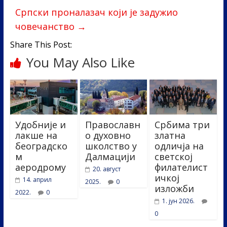
o
n
Српски проналазач који је задужио
k
човечанство
→
Share This Post:
You May Also Like
Удобније и
Православн
Србима три
лакше на
о духовно
златна
београдско
школство у
одличја на
м
Далмацији
светској
аеродрому
филателист
20. август
ичкој
14. април
2025.
0
изложби
2022.
0
1. јун 2026.
0