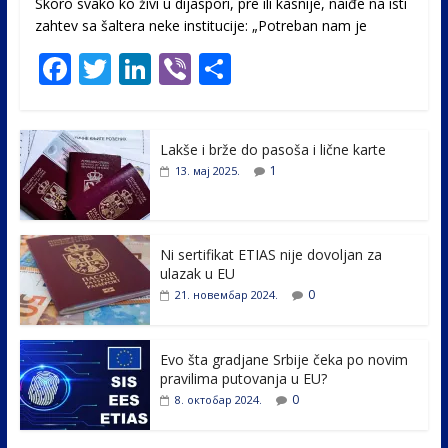
Skoro svako ko živi u dijaspori, pre ili kasnije, naiđe na isti
zahtev sa šaltera neke institucije: „Potreban nam je
F
T
Li
Vi
S
ac
w
n
b
h
e
itt
k
er
ar
Lakše i brže do pasoša i lične karte
b
er
e
e
1
13. мај 2025.
o
dI
o
n
k
Ni sertifikat ETIAS nije dovoljan za
ulazak u EU
0
21. новембар 2024.
Evo šta gradjane Srbije čeka po novim
pravilima putovanja u EU?
0
8. октобар 2024.