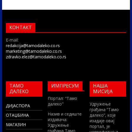
КОНТАКТ
E-mail:
redakcija@tamodaleko.co.rs
marketing@tamodaleko.co.rs
zdravko.elez@tamodaleko.co.rs
ТАМО
ИМПРЕСУМ
НАША
ДАЛЕКО
МИСИЈА
Портал: "Тамо
далеко"
Удружење
ДИЈАСПОРА
грађана “Тамо
Назив и седиште
ОТАЏБИНА
далеко”, које
издавача:
изадаје овај
МАГАЗИН
Удружење
портал, је
грађана Тамо
непрофитно и