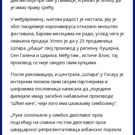
је имао праву срећу.
У међувремену, његова радост је нестала, јер је
због пандемије коронавируса отказано мноштво
фестивала, барови месецима не раде, услед чега је
смањена продаја. Успео је да у 25 продавница
Шпара „убаци“ свој производ у региону Луцерна,
Сен Галена и Цириха. Међутим , истиче
Блик
, тај
производ се није свидео свим купцима.
После рекламација, и централа „Шпара“ у Госауу је
интерним писмом свим својим партнерима и
шефовима пословница написала да „поједине
филијале имају засебно набављене производе
‘Шћип кинг’, чији лого има шкакљиву симболику“.
„Руке склопљене у симбол двоглавог орла
подсећају на славље гестом двоглавог орла
швајцарског репрезентативаца албанског порекла