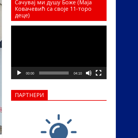
Сачувај ми душу Боже (Маја
Ковачевић са своје 11-торо
деце)
Прегледач
видео
записа
00:00
04:10
ПАРТНЕРИ