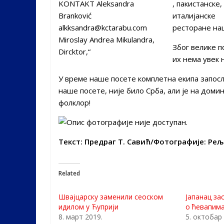
, пакистанске,
италијанске
ресторане наш
Због велике п
их нема увек 
У време наше посете комплетна екипа запосле
наше посете, није било Срба, али је на домин
фолклор!
Текст: Предраг Т. Савић/Фотографије: Ре
Related
Швајцарску заменили сеоском
Јапанац за
идилом у Ћуприји
о ћевапим
8. март 2019.
5. октобар