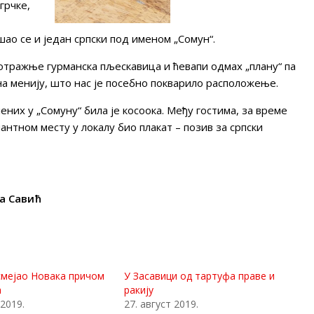
 грчке,
ао се и један српски под именом „Сомун“.
отражње гурманска пљескавица и ћевапи одмах „плану“ па
на менију, што нас је посебно покварило расположење.
них у „Сомуну“ била је косоока. Међу гостима, за време
антном месту у локалу био плакат – позив за српски
ља Савић
смејао Новака причом
У Засавици од тартуфа праве и
а
ракију
 2019.
27. август 2019.