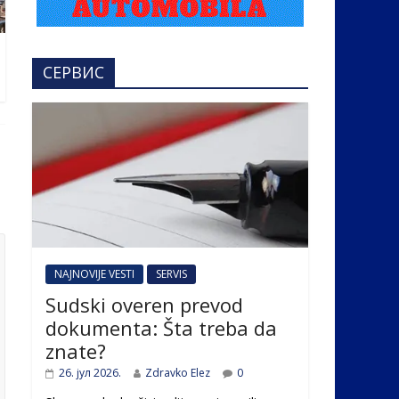
СЕРВИС
NAJNOVIJE VESTI
SERVIS
Sudski overen prevod
dokumenta: Šta treba da
znate?
26. јул 2026.
Zdravko Elez
0