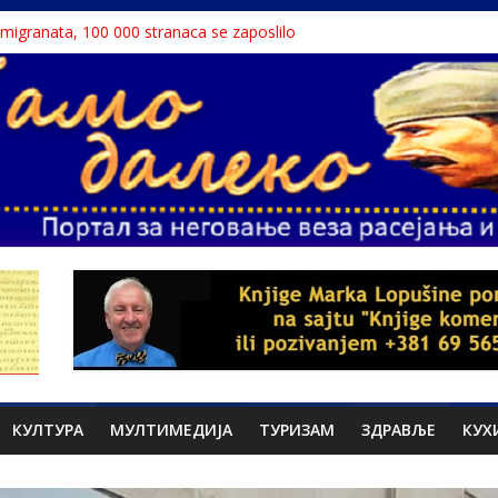
a migranata, 100 000 stranaca se zaposlilo
 књига“ проглашен народним непријатељем
u o Nikoli Tesli?
avu, reka ga odnela u Rumuniju
ne teme srpskih medija
КУЛТУРА
МУЛТИМЕДИЈА
ТУРИЗАМ
ЗДРАВЉЕ
КУХ