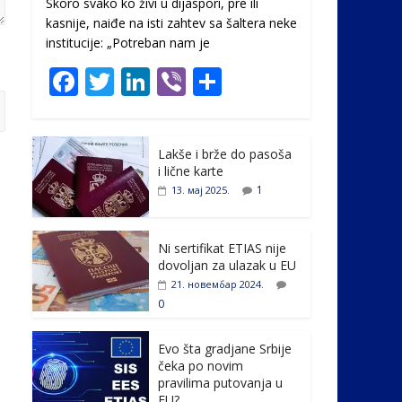
Skoro svako ko živi u dijaspori, pre ili
kasnije, naiđe na isti zahtev sa šaltera neke
institucije: „Potreban nam je
F
T
Li
Vi
S
ac
w
n
b
h
e
itt
k
er
ar
Lakše i brže do pasoša
b
er
e
e
i lične karte
o
dI
1
13. мај 2025.
o
n
k
Ni sertifikat ETIAS nije
dovoljan za ulazak u EU
21. новембар 2024.
0
Evo šta gradjane Srbije
čeka po novim
pravilima putovanja u
EU?