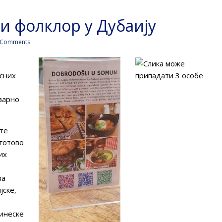
ки фолклор у Дубаију
 Comments
есних
тварно
ате
 готово
их
ва
јске,
кинеске