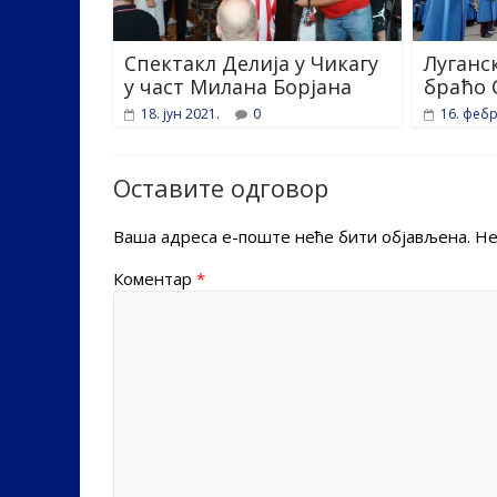
Спектакл Делија у Чикагу
Луганс
у част Милана Борјана
браћо 
18. јун 2021.
0
16. фебр
Оставите одговор
Ваша адреса е-поште неће бити објављена.
Не
Коментар
*