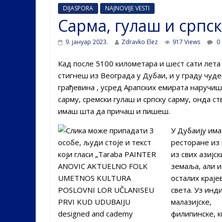
DIJASPORA
NAJNOVIJE VESTI
Сарма, гулаш и српс
9. јануар 2023.
Zdravko Elez
917 Views
0
Кад после 5100 километара и шест сати лета
стигнеш из Веограда у Дубаи, и у граду чуд
грађевина , усред Арапских емирата наручиш
сарму, сремски гулаш и српску сарму, онда с
имаш шта да причаш и пишеш.
У Дубаију им
ресторане из
из свих азијск
земаља, али и
осталих краје
света. Уз инди
малазијске,
филипинске, 