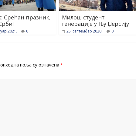
к: Срећан празник,
Милош студент
Срби!
генерације у Њу Џерсију
уар 2021.
0
25. септембар 2020.
0
опходна поља су означена
*