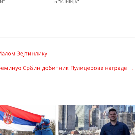
IN"
In "KUHINJA"
Малом Зејтинлику
еминуо Србин добитник Пулицерове награде
→