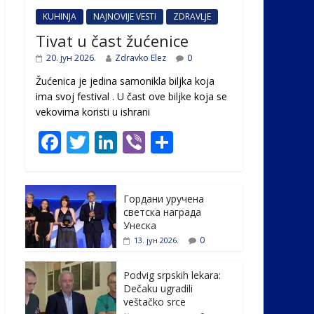
KUHINJA
NAJNOVIJE VESTI
ZDRAVLJE
Tivat u čast žućenice
20. јун 2026.
Zdravko Elez
0
Žućenica je jedina samonikla biljka koja
ima svoj festival . U čast ovе biljke koja se
vekovima koristi u ishrani
F
T
Li
Vi
S
ac
w
n
b
h
e
itt
k
er
ar
Гордани уручена
b
er
e
e
светска награда
o
dI
Унеска
0
13. јун 2026.
o
n
k
Podvig srpskih lekara:
Dečaku ugradili
veštačko srce