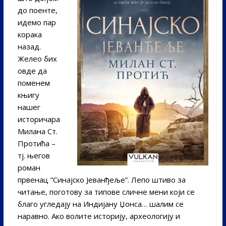
до поенте,
идемо пар
корака
назад.
Желео бих
овде да
поменем
књигу
нашег
историчара
Милана Ст.
Протића –
тј. његов
роман
првенац ”Синајско Јеванђеље”. Лепо штиво за
читање, поготову за типове сличне мени који се
благо угледају на Индијану Џонса… шалим се
наравно. Ако волите историју, археологију и