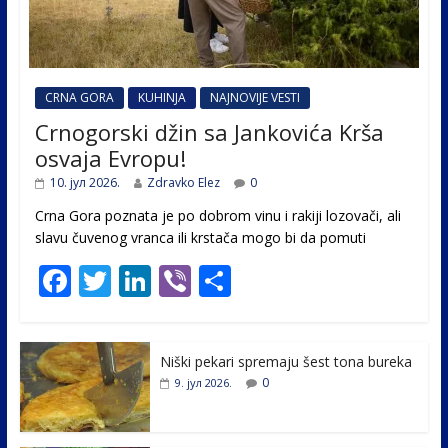
CRNA GORA
KUHINJA
NAJNOVIJE VESTI
Crnogorski džin sa Jankovića Krša
osvaja Evropu!
10. јул 2026.
Zdravko Elez
0
Crna Gora poznata je po dobrom vinu i rakiji lozovači, ali
slavu čuvenog vranca ili krstača mogo bi da pomuti
F
T
Li
Vi
S
ac
w
n
b
h
e
itt
k
er
ar
Niški pekari spremaju šest tona bureka
b
er
e
e
0
9. јул 2026.
o
dI
o
n