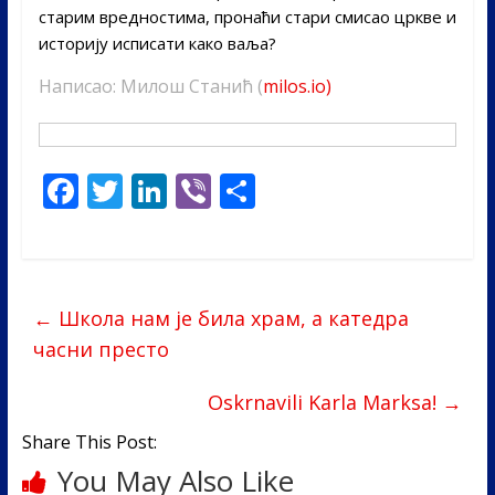
старим вредностима, пронаћи стари смисао цркве и
историју исписати како ваља?
Написао: Милош Станић (
milos.io)
F
T
Li
Vi
S
ac
w
n
b
h
e
itt
k
er
ar
b
er
e
e
←
Школа нам је била храм, а катедра
o
dI
часни престо
o
n
k
Oskrnavili Karla Marksa!
→
Share This Post:
You May Also Like