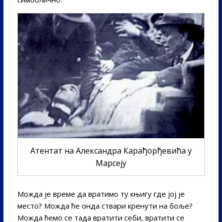
Атентат на Александра Карађорђевића у
Марсеју
Можда је време да вратимо ту књигу где јој је
место? Можда ће онда ствари кренути на боље?
Можда ћемо се тада вратити себи, вратити се