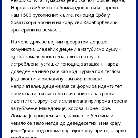
неколико пута, тумарала је војска по Проклетијама,
Народна библиотека бомбардована и изгорело
нам 1500 рукописних књига, геноцид Срба у
Хрватској и Босни и на крају сви Карађорђевићи
протерани из земље…
На чело државе војним превратом дођоше
комунисти. Следећих деценија изгубисмо душу –
црква замало уништена, елита потпуно
истребљена, усташки геноцид заташкан, народ
доведен на ниво раје као код Турака под геслом
једнакости, а омладину нам образоваше
непријатељи. Деценијама се формира идентитет
нових нација и систематски поништава српски
идентитет, врхунски испланирана припрема терена
за губљење Македоније, Косова, Црне Горе.
Ломача је припремљена, налило се бензина и
чекало се тамо негде до деведесетих. И на крају
јеванђеље под ногама партијске другарице, … врло
симболично.