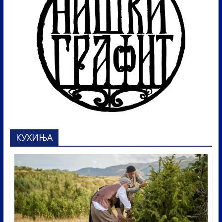
КУХИЊА