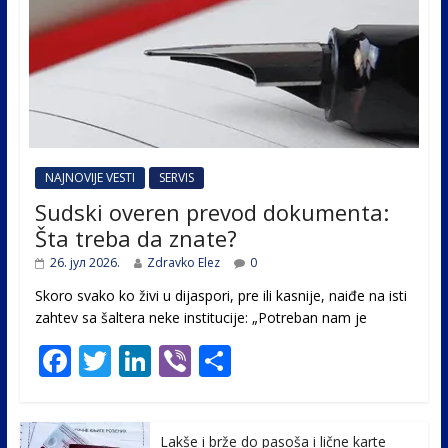
NAJNOVIJE VESTI
SERVIS
Sudski overen prevod dokumenta:
Šta treba da znate?
26. јул 2026.
Zdravko Elez
0
Skoro svako ko živi u dijaspori, pre ili kasnije, naiđe na isti
zahtev sa šaltera neke institucije: „Potreban nam je
F
T
Li
Vi
S
ac
w
n
b
h
e
itt
k
er
ar
Lakše i brže do pasoša i lične karte