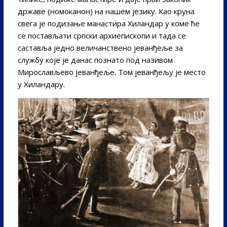
државе (номоканон) на нашем језику. Као круна
свега је подизање манастира Хиландар у коме ће
се постављати српски архиепископи и тада се
саставља једно величанствено јеванђеље за
службу које је данас познато под називом
Мирослављево јеванђеље. Том јеванђељу је место
у Хиландару.