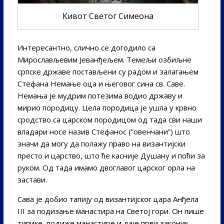
Кивот Светог Симеона
Интересантно, слично се догодило са
Мирослављевим Јеванђељем. Темељи озбиљне
српске државе постављени су радом и залагањем
Стефана Немање оца и његовог сина св. Саве.
Немања је мудрим потезима водио државу и
мирио породицу. Цела породица је ушла у крвно
сродство са царском породицом од тада сви наши
владари носе назив Стефанос (”овенчани”) што
значи да могу да полажу право на византијски
престо и царство, што ће касније Душану и поћи за
руком. Од тада имамо двоглавог царског орла на
застави.
Сава је добио тапију од византијског цара Анђела
III за подизање манастира на Светој гори. Он пише
типике, подиже манастире и даје први законик