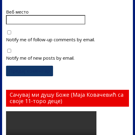
Веб место
Notify me of follow-up comments by email.
Notify me of new posts by email.
Сачувај ми душу Боже (Маја Ковачевић са
своје 11-торо деце)