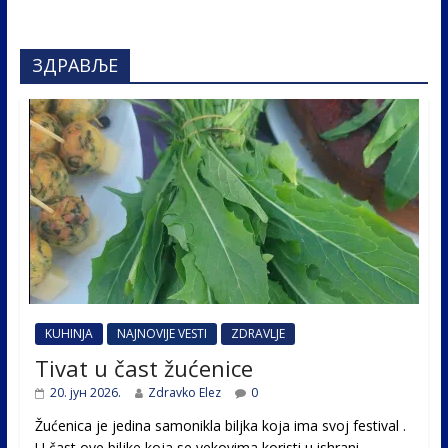
ЗДРАВЉЕ
KUHINJA
NAJNOVIJE VESTI
ZDRAVLJE
Tivat u čast žućenice
20. јун 2026.
Zdravko Elez
0
Žućenica je jedina samonikla biljka koja ima svoj festival .
U čast ovе biljke koja se vekovima koristi u ishrani