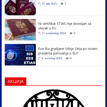
b
er
e
e
1
13. мај 2025.
o
dI
o
n
k
Ni sertifikat ETIAS nije dovoljan za
ulazak u EU
0
21. новембар 2024.
Evo šta gradjane Srbije čeka po novim
pravilima putovanja u EU?
0
8. октобар 2024.
АКЦИЈА