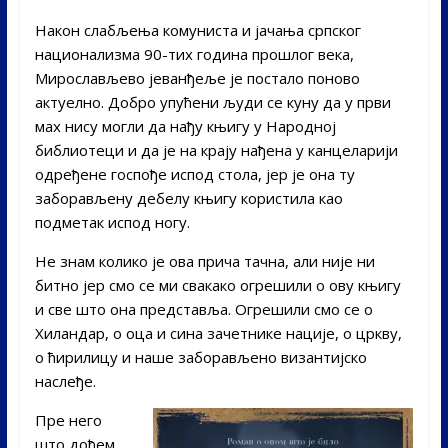
Након слабљења комуниста и јачања српског
национализма 90-тих година прошлог века,
Мирослављево јеванђеље је постало поново
актуелно. Добро упућени људи се куну да у први
мах нису могли да нађу књигу у Народној
библиотеци и да је на крају нађена у канцеларији
одређене госпође испод стола, јер је она ту
заборављену дебелу књигу користила као
подметак испод ногу.
Не знам колико је ова прича тачна, али није ни
битно јер смо се ми свакако огрешили о ову књигу
и све што она представља. Огрешили смо се о
Хиландар, о оца и сина зачетнике нације, о цркву,
о ћирилицу и наше заборављено византијско
наслеђе.
Пре него
што дођем