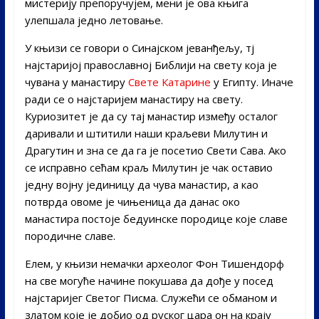
мистерију препоручујем, мени је ова књига
улепшала једно летовање.
У књизи се говори о Синајском јеванђељу, тј
најстаријој православној Библији на свету која је
чувана у манастиру
Свете Катарине
у Египту. Иначе
ради се о најстаријем манастиру на свету.
Куриозитет је да су тај манастир између осталог
даривали и штитили наши краљеви Милутин и
Драгутин и зна се да га је посетио Свети Сава. Ако
се исправно сећам краљ Милутин је чак оставио
једну војну јединицу да чува манастир, а као
потврда овоме је чињеница да данас око
манастира постоје бедуинске породице које славе
породичне славе.
Елем, у књизи немачки археолог Фон Тишендорф
на све могуће начине покушава да дође у посед
најстаријег Светог Писма. Служећи се обманом и
златом које је добио од руског цара он на крају