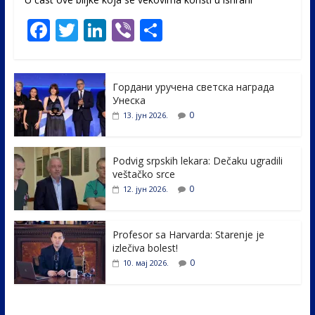
F
T
Li
Vi
S
ac
w
n
b
h
e
itt
k
er
ar
Гордани уручена светска награда
b
er
e
e
Унеска
o
dI
0
13. јун 2026.
o
n
k
Podvig srpskih lekara: Dečaku ugradili
veštačko srce
0
12. јун 2026.
Profesor sa Harvarda: Starenje je
izlečiva bolest!
0
10. мај 2026.