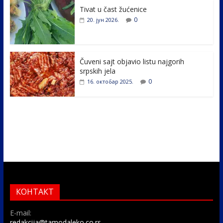
k
Tivat u čast žućenice
0
20. јун 2026.
Čuveni sajt objavio listu najgorih
srpskih jela
0
16. октобар 2025.
КОНТАКТ
E-mail:
redakcija@tamodaleko.co.rs