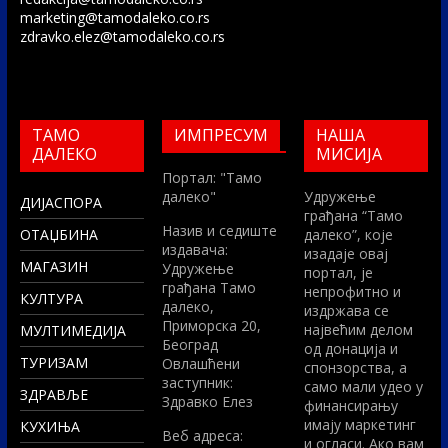
marketing@tamodaleko.co.rs
zdravko.elez@tamodaleko.co.rs
ТАМО
ИМПРЕСУМ
НАША
ДАЛЕКО
МИСИЈА
Портал: "Тамо
далеко"
Удружење
ДИЈАСПОРА
грађана “Тамо
Назив и седиште
ОТАЏБИНА
далеко”, које
издавача:
изадаје овај
МАГАЗИН
Удружење
портал, је
грађана Тамо
непрофитно и
КУЛТУРА
далеко,
издржава се
Приморска 20,
највећим делом
МУЛТИМЕДИЈА
Београд
од донација и
ТУРИЗАМ
Овлашћени
спонзорства, а
заступник:
само мали удео у
ЗДРАВЉЕ
Здравко Елез
финансирању
имају маркетинг
КУХИЊА
Вeб адреса:
и огласи. Ако вам