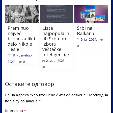
Preminuo
Lista
Srbi na
najveći
najpopularni
Balkanu
borac za lik i
jih Srba po
9. јун 2024.
delo Nikole
izboru
0
Tesle
veštačke
inteligencije
19. новембар
2. март 2023.
2021.
0
0
Оставите одговор
Ваша адреса е-поште неће бити објављена.
Неопходна
поља су означена
*
Коментар
*