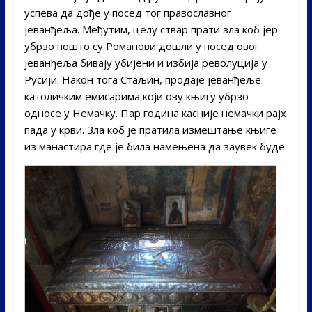
успева да дође у посед тог православног
јеванђеља. Међутим, целу ствар прати зла коб јер
убрзо пошто су Романови дошли у посед овог
јеванђеља бивају убијени и избија револуција у
Русији. Након тога Стаљин, продаје јеванђеље
католичким емисарима који ову књигу убрзо
односе у Немачку. Пар година касније немачки рајх
пада у крви. Зла коб је пратила измештање књиге
из манастира где је била намењена да заувек буде.