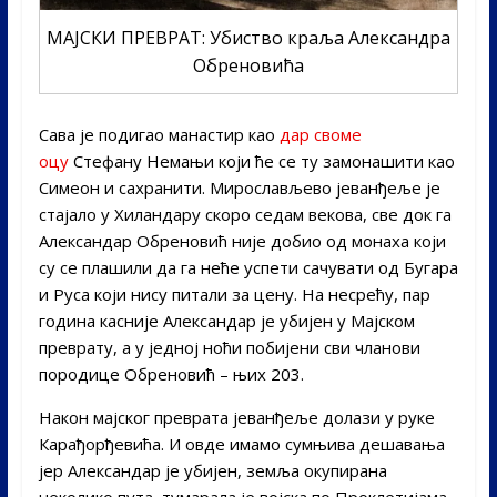
МАЈСКИ ПРЕВРАТ: Убиство краља Александра
Обреновића
Сава је подигао манастир као
дар своме
оцу
Стефану Немањи који ће се ту замонашити као
Симеон и сахранити. Мирослављево јеванђеље је
стајало у Хиландару скоро седам векова, све док га
Александар Обреновић није добио од монаха који
су се плашили да га неће успети сачувати од Бугара
и Руса који нису питали за цену. На несрећу, пар
година касније Александар је убијен у Мајском
преврату, а у једној ноћи побијени сви чланови
породице Обреновић – њих 203.
Након мајског преврата јеванђеље долази у руке
Карађорђевића. И овде имамо сумњива дешавања
јер Александар је убијен, земља окупирана