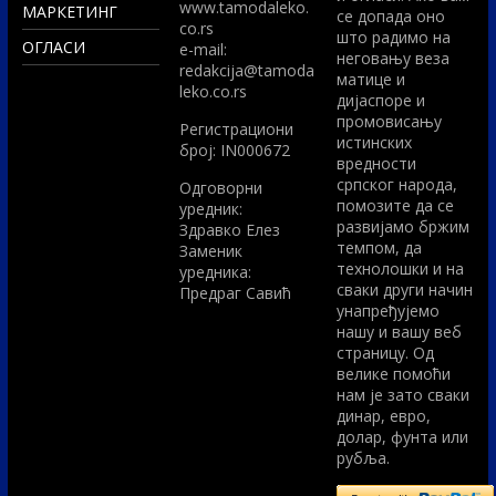
www.tamodaleko.
МАРКЕТИНГ
се допада оно
co.rs
што радимо на
ОГЛАСИ
e-mail:
неговању веза
redakcija@tamoda
матице и
leko.co.rs
дијаспоре и
промовисању
Регистрациони
истинских
број: IN000672
вредности
српског народа,
Одговорни
помозите да се
уредник:
развијамо бржим
Здравко Елез
темпом, да
Заменик
технолошки и на
уредника:
сваки други начин
Предраг Савић
унапређујемо
нашу и вашу веб
страницу. Од
велике помоћи
нам је зато сваки
динар, евро,
долар, фунта или
рубља.