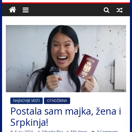
NAJNOVIJE VESTI
OTADŽBINA
Postala sam majka, žena i
Srpkinja!
6. јун 2024.
Zdravko Elez
581 Views
0 Comments