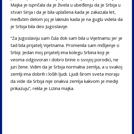
Majka je ispričala da je živela u ubeđenju da je Srbija u
stvari Sirija i da je bila uplašena kada je zakazala let,
međutim delom joj je laknulo kada je na guglu videla da
je Srbija bila deo Jugoslavije.
“Za Jugoslaviju sam čula dok sam bila u Vijetnamu jer je
tad bila prijatelj Vijetnama. Promenila sam mišljenje o
Srbiji. Jedan moj prijatelj ima kolegu Srbina koji je
veoma odgovoran i dobro brine o svojoj porodici, ne
juri žene. Vidim da je Srbija normalna zemlja, a u svakoj
zemlji ima dobrih i loših ljudi. Ljudi širom sveta moraju
da vide da Srbija nije onakva zemlja kakvom je mediji
prikazuju”, rekla je Lizina majka.