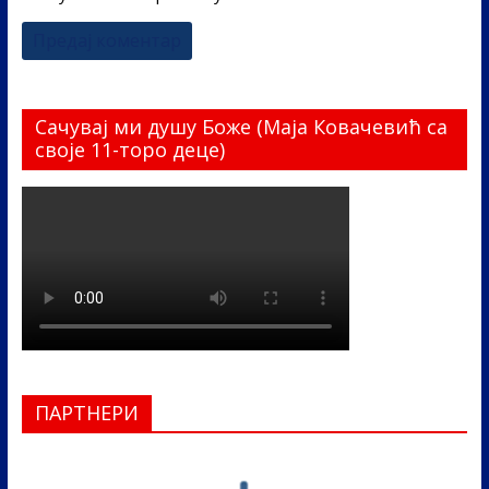
Сачувај ми душу Боже (Маја Ковачевић са
своје 11-торо деце)
ПАРТНЕРИ