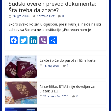
Sudski overen prevod dokumenta:
Šta treba da znate?
26. јул 2026.
Zdravko Elez
0
Skoro svako ko živi u dijaspori, pre ili kasnije, naiđe na isti
zahtev sa šaltera neke institucije: „Potreban nam je
F
T
Li
Vi
S
ac
w
n
b
h
e
itt
k
er
ar
Lakše i brže do pasoša i lične karte
b
er
e
e
1
13. мај 2025.
o
dI
o
n
k
Ni sertifikat ETIAS nije dovoljan za
ulazak u EU
0
21. новембар 2024.