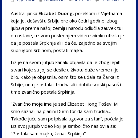
Australijanka
Elizabet Duong
, poreklom iz Vijetnama
koja je, došavši u Srbiju pre oko četiri godine, zbog
ljubavi prema našoj zemlji i narodu odlučila zauvek tu i
da ostane, u svom poslednjem video snimku otkrila je
da je postala Srpkinja ali i da će, zajedno sa svojim
suprugom Srbinom, postati majka.
Liz je na svom Jutjub kanalu objavila da je zbog lepih
stvari koje su joj se desile u životu duže vreme nije
bilo. Kako je objasnila, osim što se udala za Žarka iz
Srbije, ona je ostala i trudna ali i dobila srpski pasoš i
time zvanično postala Srpkinja.
“Zvanično moje ime je sad Elizabet Hong Tošev. Mi
smo saznali na planini Durmitor da sam trudna…
Takođe juče sam potpisala ugovor za stan”, počela je
Liz svoj Jutjub video koji je simbolično naslovila sa:
“Postala sam majka, žena i Srpkinja”.