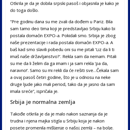
Otkrila je da je dobila srpski pasoš i objasnila je kako je
do toga došlo.
“Pre godinu dana su me zvali da dođem u Pariz. Bila
sam tamo deo tima koji je predstavljao Srbiju kako bi
postala domaćin EXPO-a. Pokidali smo. Srbija je zbog
naše prezentacije i rada postala domaćin EXPO-a. A
baš kad smo slavili pobedu oni su me pitali ‘Liz da li ti
imaš naše državljanstvo?’. Rekla sam da nemam. Pitali
su me da li želim da ga imam i ja sam rekla ‘pa da,
naravno!’. Samo su mi rekli da će rešiti sve…Čekala sam
a ovaj pasoš četiri godine, što je u odnosu na neke
druge ljude jako mali period, tako da je jasno da sam
imala sreće”, ispričala je.
Srbija је normalna zemlja
Takođe otkrila je da je malo nakon saznanja da je
trudna i njena majka stigla u Srbiju koja je nakon
posete promenila mišljenje o našoj zemlji – na bolje.