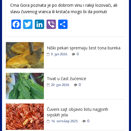
Crna Gora poznata je po dobrom vinu i rakiji lozovači, ali
slavu čuvenog vranca ili krstača mogo bi da pomuti
F
T
Li
Vi
S
ac
w
n
b
h
e
itt
k
er
ar
Niški pekari spremaju šest tona bureka
b
er
e
e
0
9. јул 2026.
o
dI
o
n
k
Tivat u čast žućenice
0
20. јун 2026.
Čuveni sajt objavio listu najgorih
srpskih jela
0
16. октобар 2025.