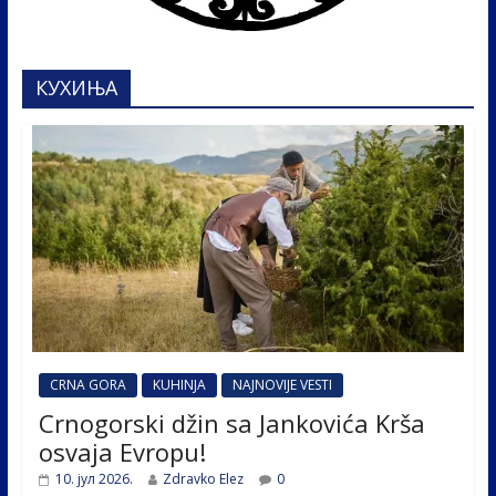
КУХИЊА
CRNA GORA
KUHINJA
NAJNOVIJE VESTI
Crnogorski džin sa Jankovića Krša
osvaja Evropu!
10. јул 2026.
Zdravko Elez
0