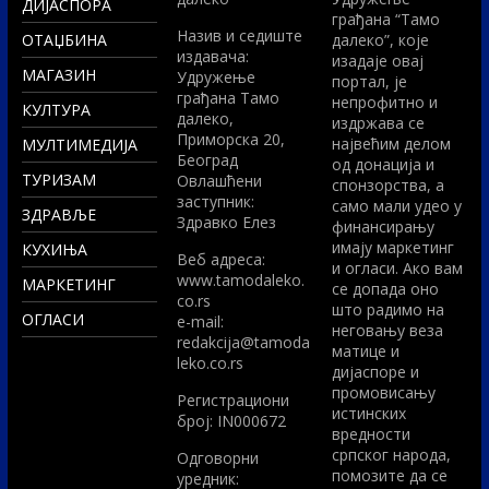
ДИЈАСПОРА
грађана “Тамо
Назив и седиште
ОТАЏБИНА
далеко”, које
издавача:
изадаје овај
МАГАЗИН
Удружење
портал, је
грађана Тамо
непрофитно и
КУЛТУРА
далеко,
издржава се
Приморска 20,
највећим делом
МУЛТИМЕДИЈА
Београд
од донација и
ТУРИЗАМ
Овлашћени
спонзорства, а
заступник:
само мали удео у
ЗДРАВЉЕ
Здравко Елез
финансирању
имају маркетинг
КУХИЊА
Вeб адреса:
и огласи. Ако вам
www.tamodaleko.
МАРКЕТИНГ
се допада оно
co.rs
што радимо на
ОГЛАСИ
e-mail:
неговању веза
redakcija@tamoda
матице и
leko.co.rs
дијаспоре и
промовисању
Регистрациони
истинских
број: IN000672
вредности
српског народа,
Одговорни
помозите да се
уредник: