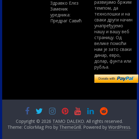
развијамо бржим
Здравко Елез
темпом, да
Заменик
технолошки и на
уредника:
сваки други начин
Предраг Савић
унапређујемо
нашу и вашу веб
страницу. Од
велике помоћи
нам је зато сваки
динар, евро,
долар, фунта или
рубља.
Copyright © 2026
TAMO DALEKO
. All rights reserved.
Theme: ColorMag Pro by
ThemeGrill
. Powered by
WordPress
.