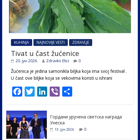
KUHINJA
NAJNOVIJE VESTI
ZDRAVLJE
Tivat u čast žućenice
20. јун 2026.
Zdravko Elez
0
Žućenica je jedina samonikla biljka koja ima svoj festival .
U čast ovе biljke koja se vekovima koristi u ishrani
F
T
Li
Vi
S
ac
w
n
b
h
e
itt
k
er
ar
Гордани уручена светска награда
b
er
e
e
Унеска
o
dI
0
13. јун 2026.