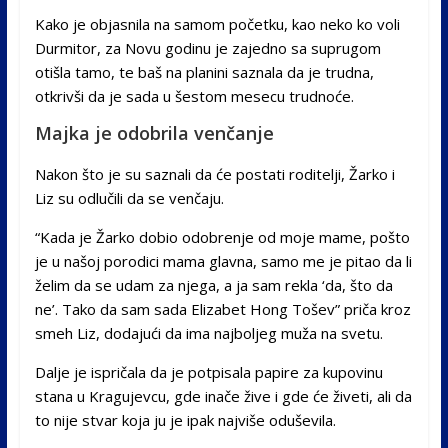
Kako je objasnila na samom početku, kao neko ko voli
Durmitor, za Novu godinu je zajedno sa suprugom
otišla tamo, te baš na planini saznala da je trudna,
otkrivši da je sada u šestom mesecu trudnoće.
Majka je odobrila venčanje
Nakon što je su saznali da će postati roditelji, Žarko i
Liz su odlučili da se venčaju.
“Kada je Žarko dobio odobrenje od moje mame, pošto
je u našoj porodici mama glavna, samo me je pitao da li
želim da se udam za njega, a ja sam rekla ‘da, što da
ne’. Tako da sam sada Elizabet Hong Tošev” priča kroz
smeh Liz, dodajući da ima najboljeg muža na svetu.
Dalje je ispričala da je potpisala papire za kupovinu
stana u Kragujevcu, gde inače žive i gde će živeti, ali da
to nije stvar koja ju je ipak najviše oduševila.