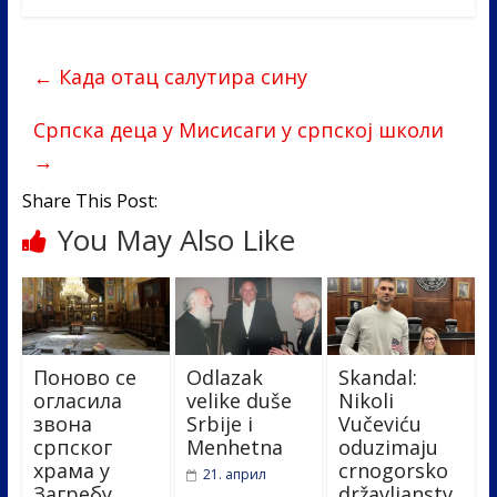
e
itt
k
er
ar
b
er
e
e
←
Када отац салутира сину
o
dI
o
n
Српска деца у Мисисаги у српској школи
→
k
Share This Post:
You May Also Like
Поново се
Odlazak
Skandal:
огласила
velike duše
Nikoli
звона
Srbije i
Vučeviću
српског
Menhetna
oduzimaju
храма у
crnogorsko
21. април
Загребу
državljanstv