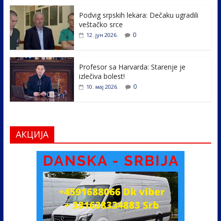
o
n
k
Podvig srpskih lekara: Dečaku ugradili
veštačko srce
0
12. јун 2026.
Profesor sa Harvarda: Starenje je
izlečiva bolest!
0
10. мај 2026.
АКЦИЈА