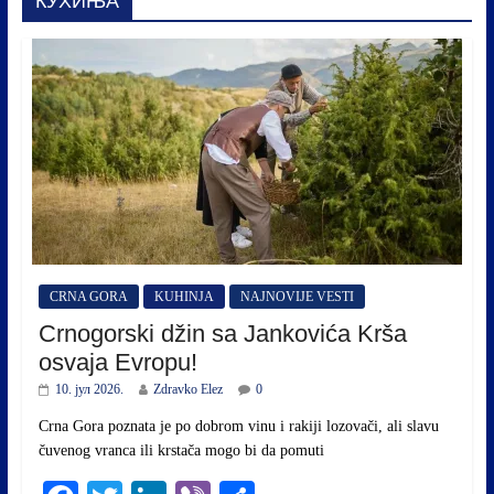
КУХИЊА
CRNA GORA
KUHINJA
NAJNOVIJE VESTI
Crnogorski džin sa Jankovića Krša
osvaja Evropu!
10. јул 2026.
Zdravko Elez
0
Crna Gora poznata je po dobrom vinu i rakiji lozovači, ali slavu
čuvenog vranca ili krstača mogo bi da pomuti