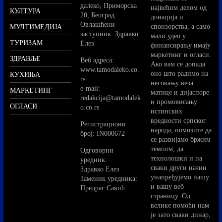
далеко, Приморска
највећим делом од
КУЛТУРА
20, Београд
донација и
Овлашћени
спонзорства, а само
МУЛТИМЕДИЈА
заступник: Здравко
мали удео у
ТУРИЗАМ
Елез
финансирању имају
маркетинг и огласи.
ЗДРАВЉЕ
Вeб адреса:
Ако вам се допада
www.tamodaleko.co.
оно што радимо на
КУХИЊА
rs
неговању веза
e-mail:
МАРКЕТИНГ
матице и дијаспоре
redakcija@tamodalek
и промовисању
ОГЛАСИ
o.co.rs
истинских
вредности српског
Регистрациони
народа, помозите да
број: IN000672
се развијамо бржим
темпом, да
Одговорни
технолошки и на
уредник:
сваки други начин
Здравко Елез
унапређујемо нашу
Заменик уредника:
и вашу веб
Предраг Савић
страницу. Од
велике помоћи нам
је зато сваки динар,