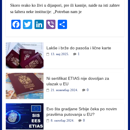
Skoro svako ko živi u dijaspori, pre ili kasnije, naiđe na isti zahtev
sa šaltera neke institucije: „Potreban nam je
Fa
T
Li
Vi
S
ce
wi
nk
be
ha
bo
tte
ed
r
re
Lakše i brže do pasoša i lične karte
ok
r
In
1
13. мај 2025.
Ni sertifikat ETIAS nije dovoljan za
ulazak u EU
0
21. новембар 2024.
Evo šta gradjane Srbije čeka po novim
pravilima putovanja u EU?
0
8. октобар 2024.