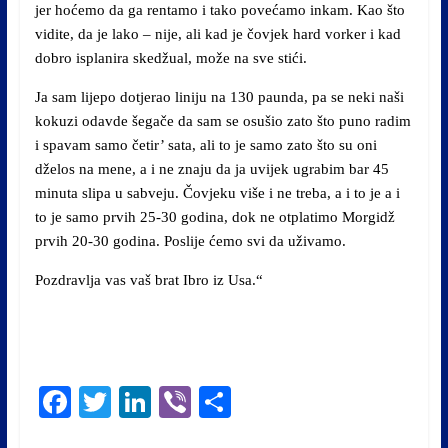
jer hoćemo da ga rentamo i tako povećamo inkam. Kao što
vidite, da je lako – nije, ali kad je čovjek hard vorker i kad
dobro isplanira skedžual, može na sve stići.
Ja sam lijepo dotjerao liniju na 130 paunda, pa se neki naši
kokuzi odavde šegače da sam se osušio zato što puno radim
i spavam samo četir’ sata, ali to je samo zato što su oni
dželos na mene, a i ne znaju da ja uvijek ugrabim bar 45
minuta slipa u sabveju. Čovjeku više i ne treba, a i to je a i
to je samo prvih 25-30 godina, dok ne otplatimo Morgidž
prvih 20-30 godina. Poslije ćemo svi da uživamo.
Pozdravlja vas vaš brat Ibro iz Usa.“
Fa
T
Li
Vi
S
ce
wi
nk
be
ha