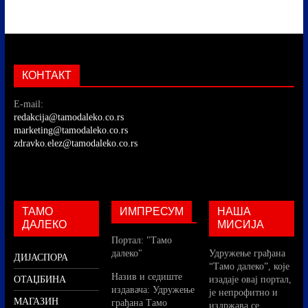
КОНТАКТ
E-mail:
redakcija@tamodaleko.co.rs
marketing@tamodaleko.co.rs
zdravko.elez@tamodaleko.co.rs
ТАМО
ИМПРЕСУМ
НАША
ДАЛЕКО
МИСИЈА
Портал: "Тамо
далеко"
Удружење грађана
ДИЈАСПОРА
“Тамо далеко”, које
Назив и седиште
ОТАЏБИНА
изадаје овај портал,
издавача: Удружење
је непрофитно и
МАГАЗИН
грађана Тамо
издржава се