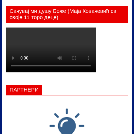
Сачувај ми душу Боже (Маја Ковачевић са
своје 11-торо деце)
ПАРТНЕРИ