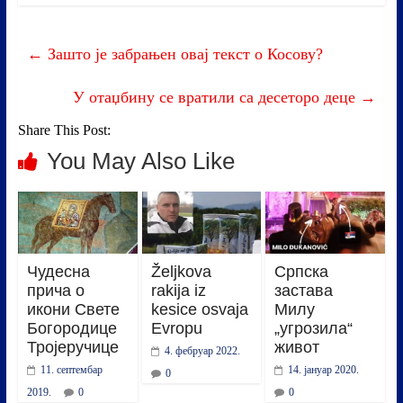
bo
tte
ed
r
re
ok
r
In
←
Зашто је забрањен овај текст о Косову?
У отаџбину се вратили са десеторо деце
→
Share This Post:
You May Also Like
Чудесна
Željkova
Српска
прича о
rakija iz
застава
икони Свете
kesice osvaja
Милу
Богородице
Evropu
„угрозила“
Тројеручице
живот
4. фебруар 2022.
11. септембар
14. јануар 2020.
0
2019.
0
0