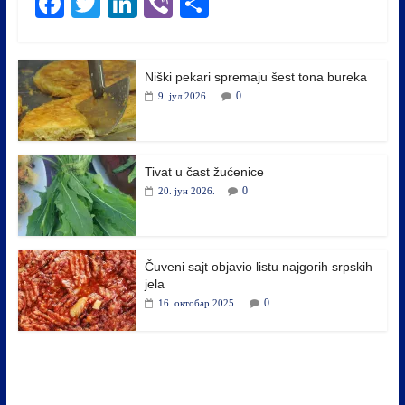
Fa
T
Li
Vi
S
ce
wi
nk
be
ha
bo
tte
ed
r
re
Niški pekari spremaju šest tona bureka
ok
r
In
0
9. јул 2026.
Tivat u čast žućenice
0
20. јун 2026.
Čuveni sajt objavio listu najgorih srpskih
jela
0
16. октобар 2025.