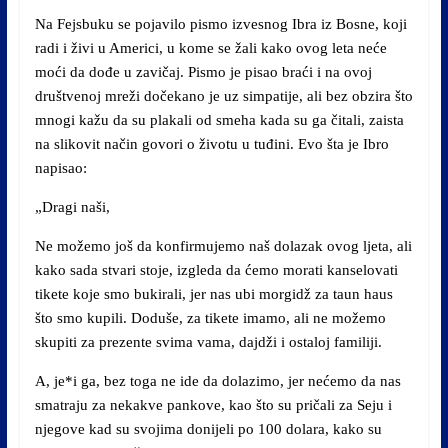
Na Fejsbuku se pojavilo pismo izvesnog Ibra iz Bosne, koji
radi i živi u Americi, u kome se žali kako ovog leta neće
moći da dođe u zavičaj. Pismo je pisao braći i na ovoj
društvenoj mreži dočekano je uz simpatije, ali bez obzira što
mnogi kažu da su plakali od smeha kada su ga čitali, zaista
na slikovit način govori o životu u tuđini. Evo šta je Ibro
napisao:
„Dragi naši,
Ne možemo još da konfirmujemo naš dolazak ovog ljeta, ali
kako sada stvari stoje, izgleda da ćemo morati kanselovati
tikete koje smo bukirali, jer nas ubi morgidž za taun haus
što smo kupili. Doduše, za tikete imamo, ali ne možemo
skupiti za prezente svima vama, dajdži i ostaloj familiji.
A, je*i ga, bez toga ne ide da dolazimo, jer nećemo da nas
smatraju za nekakve pankove, kao što su pričali za Seju i
njegove kad su svojima donijeli po 100 dolara, kako su