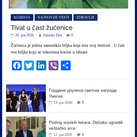
KUHINJA
NAJNOVIJE VESTI
ZDRAVLJE
Tivat u čast žućenice
20. јун 2026.
Zdravko Elez
0
Žućenica je jedina samonikla biljka koja ima svoj festival . U čast
ovе biljke koja se vekovima koristi u ishrani
Fa
T
Li
Vi
S
ce
wi
nk
be
ha
bo
tte
ed
r
re
Гордани уручена светска награда
ok
r
In
Унеска
0
13. јун 2026.
Podvig srpskih lekara: Dečaku ugradili
veštačko srce
0
12. јун 2026.