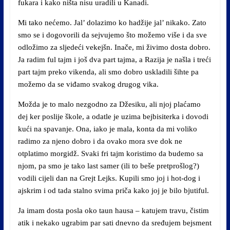
fukara i kako ništa nisu uradili u Kanadi.
Mi tako nećemo. Jal’ dolazimo ko hadžije jal’ nikako. Zato
smo se i dogovorili da sejvujemo što možemo više i da sve
odložimo za sljedeći vekejšn. Inače, mi živimo dosta dobro.
Ja radim ful tajm i još dva part tajma, a Razija je našla i treći
part tajm preko vikenda, ali smo dobro uskladili šihte pa
možemo da se viđamo svakog drugog vika.
Možda je to malo nezgodno za Džesiku, ali njoj plaćamo
dej ker poslije škole, a odatle je uzima bejbisiterka i dovodi
kući na spavanje. Ona, iako je mala, konta da mi voliko
radimo za njeno dobro i da ovako mora sve dok ne
otplatimo morgidž. Svaki fri tajm koristimo da budemo sa
njom, pa smo je tako last samer (ili to beše pretprošlog?)
vodili cijeli dan na Grejt Lejks. Kupili smo joj i hot-dog i
ajskrim i od tada stalno svima priča kako joj je bilo bjutiful.
Ja imam dosta posla oko taun hausa – katujem travu, čistim
atik i nekako ugrabim par sati dnevno da sređujem bejsment