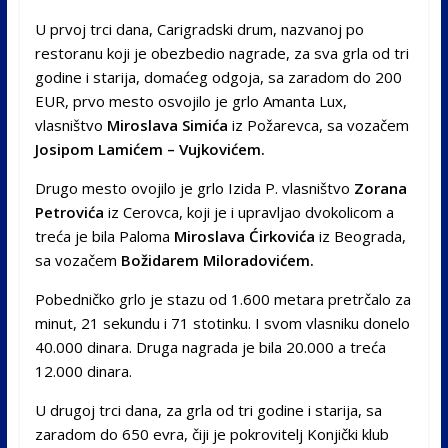
U prvoj trci dana, Carigradski drum, nazvanoj po
restoranu koji je obezbedio nagrade, za sva grla od tri
godine i starija, domaćeg odgoja, sa zaradom do 200
EUR, prvo mesto osvojilo je grlo Amanta Lux,
vlasništvo
Miroslava Simića
iz Požarevca, sa vozačem
Josipom Lamićem – Vujkovićem.
Drugo mesto ovojilo je grlo Izida P. vlasništvo
Zorana
Petrovića
iz Cerovca, koji je i upravljao dvokolicom a
treća je bila Paloma
Miroslava Ćirkovića
iz Beograda,
sa vozačem
Božidarem Miloradovićem.
Pobedničko grlo je stazu od 1.600 metara pretrčalo za
minut, 21 sekundu i 71 stotinku. I svom vlasniku donelo
40.000 dinara. Druga nagrada je bila 20.000 a treća
12.000 dinara.
U drugoj trci dana, za grla od tri godine i starija, sa
zaradom do 650 evra, čiji je pokrovitelj Konjički klub