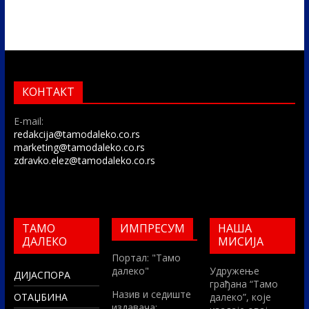
КОНТАКТ
E-mail:
redakcija@tamodaleko.co.rs
marketing@tamodaleko.co.rs
zdravko.elez@tamodaleko.co.rs
ТАМО
ИМПРЕСУМ
НАША
ДАЛЕКО
МИСИЈА
Портал: "Тамо
далеко"
Удружење
ДИЈАСПОРА
грађана “Тамо
Назив и седиште
ОТАЏБИНА
далеко”, које
издавача: