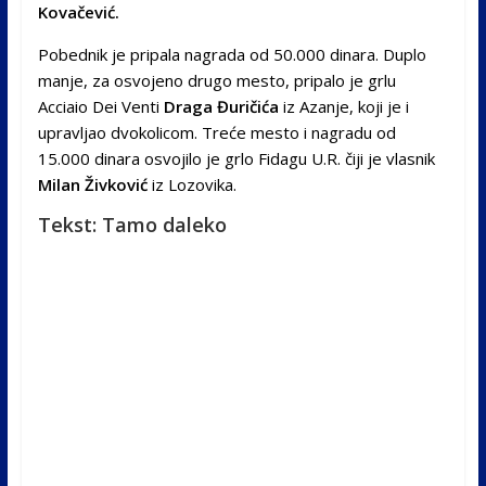
Kovačević.
Pobednik je pripala nagrada od 50.000 dinara. Duplo
manje, za osvojeno drugo mesto, pripalo je grlu
Acciaio Dei Venti
Draga Đuričića
iz Azanje, koji je i
upravljao dvokolicom. Treće mesto i nagradu od
15.000 dinara osvojilo je grlo Fidagu U.R. čiji je vlasnik
Milan Živković
iz Lozovika.
Tekst: Tamo daleko