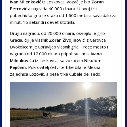
Ivan Milenković
iz Leskovca. Vozač je bio
Zoran
Petrović
a nagrada 40.000 dinara. U ovoj trci
pobedničko grlo je stazu od 1.600 metara savladalo za
minut, 16 sekundi i devet stotinki.
Drugu nagradu, od 20.000 dinara, osvojilo je grlo
Gracia, čiji je vlasnik
Zoran Živojinović
iz Cerovca.
Dvokolicom je upravljao vlasnik grla. Treće mesto i
nagrada od 12.000 dinara pripali su Larisi
Ivana
Milenkovića
iz Leskovca, sa vozačem
Nikolom
Pejićem.
Pokrovitelj četvrte trke bila je Mesna
zajednica Lozovik, a pete trke Cubele de Tedd.