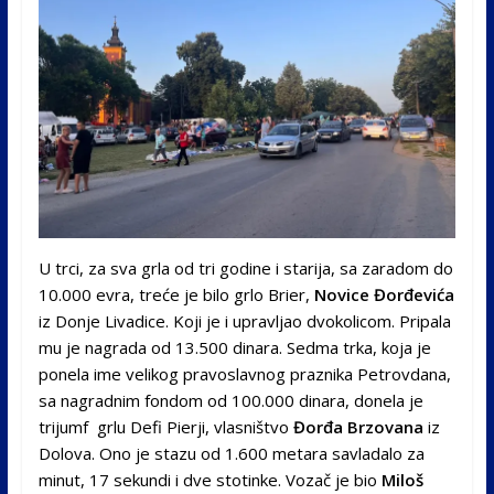
U trci, za sva grla od tri godine i starija, sa zaradom do
10.000 evra, treće je bilo grlo Brier,
Novice Đorđevića
iz Donje Livadice. Koji je i upravljao dvokolicom. Pripala
mu je nagrada od 13.500 dinara. Sedma trka, koja je
ponela ime velikog pravoslavnog praznika Petrovdana,
sa nagradnim fondom od 100.000 dinara, donela je
trijumf grlu Defi Pierji, vlasništvo
Đorđa Brzovana
iz
Dolova. Ono je stazu od 1.600 metara savladalo za
minut, 17 sekundi i dve stotinke. Vozač je bio
Miloš