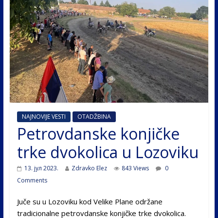
NAJNOVIJE VESTI
OTADŽBINA
Petrovdanske konjičke
trke dvokolica u Lozoviku
13. јул 2023.
Zdravko Elez
843 Views
0
Comments
Juče su u Lozoviku kod Velike Plane održane
tradicionalne petrovdanske konjičke trke dvokolica.