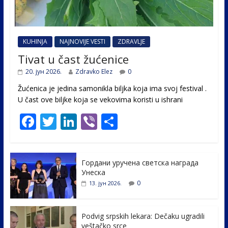
KUHINJA
NAJNOVIJE VESTI
ZDRAVLJE
Tivat u čast žućenice
20. јун 2026.
Zdravko Elez
0
Žućenica je jedina samonikla biljka koja ima svoj festival .
U čast ovе biljke koja se vekovima koristi u ishrani
F
T
Li
Vi
S
ac
w
n
b
h
e
itt
k
er
ar
Гордани уручена светска награда
b
er
e
e
Унеска
o
dI
0
13. јун 2026.
o
n
k
Podvig srpskih lekara: Dečaku ugradili
veštačko srce