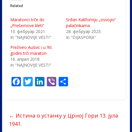
Related
Maratonci trče do
Srđan Kaliforniju „osvojio“
„Prešernove kleti“
palačinkama
10. фебруар 2021.
28. фебруар 2025.
In "NAJNOVIJE VESTI"
In "DIJASPORA"
Preživeo Aušvic i u 90.
godini trči maraton
16. април 2018.
In "NAJNOVIJE VESTI"
F
T
Li
Vi
S
ac
w
n
b
h
e
itt
k
er
ar
b
er
e
e
←
Истина о устанку у Црној Гори 13. јула
o
dI
1941.
o
n