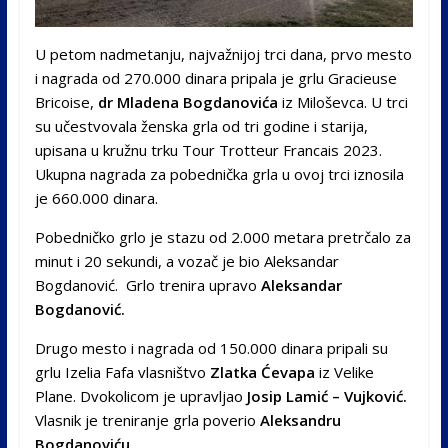
U petom nadmetanju, najvažnijoj trci dana, prvo mesto
i nagrada od 270.000 dinara pripala je grlu Gracieuse
Bricoise,
dr Mladena Bogdanovića
iz Miloševca. U trci
su učestvovala ženska grla od tri godine i starija,
upisana u kružnu trku Tour Trotteur Francais 2023.
Ukupna nagrada za pobednička grla u ovoj trci iznosila
je 660.000 dinara.
Pobedničko grlo je stazu od 2.000 metara pretrčalo za
minut i 20 sekundi, a vozač je bio Aleksandar
Bogdanović. Grlo trenira upravo
Aleksandar
Bogdanović.
Drugo mesto i nagrada od 150.000 dinara pripali su
grlu Izelia Fafa vlasništvo
Zlatka Ćevapa
iz Velike
Plane. Dvokolicom je upravljao
Josip Lamić – Vujković.
Vlasnik je treniranje grla poverio
Aleksandru
Bogdanoviću.