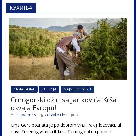
КУХИЊА
CRNA GORA
KUHINJA
NAJNOVIJE VESTI
Crnogorski džin sa Jankovića Krša
osvaja Evropu!
10. јул 2026.
Zdravko Elez
0
Crna Gora poznata je po dobrom vinu i rakiji lozovači, ali
slavu čuvenog vranca ili krstača mogo bi da pomuti