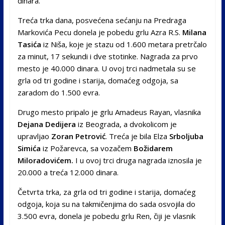
dinara.
Treća trka dana, posvećena sećanju na Predraga
Markovića Pecu donela je pobedu grlu Azra R.S.
Milana
Tasića
iz Niša, koje je stazu od 1.600 metara pretrčalo
za minut, 17 sekundi i dve stotinke. Nagrada za prvo
mesto je 40.000 dinara. U ovoj trci nadmetala su se
grla od tri godine i starija, domaćeg odgoja, sa
zaradom do 1.500 evra.
Drugo mesto pripalo je grlu Amadeus Rayan, vlasnika
Dejana Dedijera
iz Beograda, a dvokolicom je
upravljao
Zoran Petrović
. Treća je bila Elza
Srboljuba
Simića
iz Požarevca, sa vozačem
Božidarem
Miloradovićem.
I u ovoj trci druga nagrada iznosila je
20.000 a treća 12.000 dinara.
Četvrta trka, za grla od tri godine i starija, domaćeg
odgoja, koja su na takmičenjima do sada osvojila do
3.500 evra, donela je pobedu grlu Ren, čiji je vlasnik