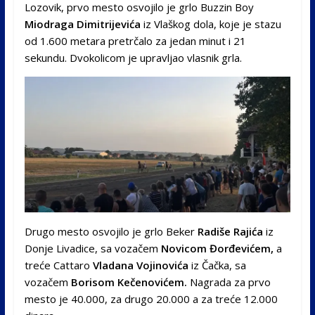
Lozovik, prvo mesto osvojilo je grlo Buzzin Boy
Miodraga Dimitrijevića
iz Vlaškog dola, koje je stazu
od 1.600 metara pretrčalo za jedan minut i 21
sekundu. Dvokolicom je upravljao vlasnik grla.
Drugo mesto osvojilo je grlo Beker
Radiše Rajića
iz
Donje Livadice, sa vozačem
Novicom Đorđevićem,
a
treće Cattaro
Vladana Vojinovića
iz Čačka, sa
vozačem
Borisom Kečenovićem.
Nagrada za prvo
mesto je 40.000, za drugo 20.000 a za treće 12.000