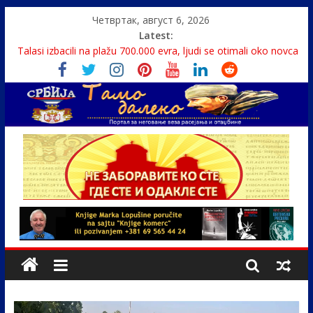
Четвртак, август 6, 2026
Latest:
Talasi izbacili na plažu 700.000 evra, ljudi se otimali oko novca
Srbin zaspao na Dunavu, reka ga odnela u Rumuniju
Politika i seks glavne teme srpskih medija
U Srbiji pola miliona migranata, 100 000 stranaca se zaposlilo
Monasi spasili dete sa litice visoke 15 metara