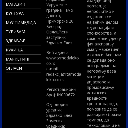
изадаје овај
МАГАЗИН
Удружење
портал, је
грађана Тамо
непрофитно и
КУЛТУРА
далеко,
издржава се
Приморска 20,
највећим делом
МУЛТИМЕДИЈА
Београд
од донација и
ТУРИЗАМ
Овлашћени
спонзорства, а
заступник:
само мали удео у
ЗДРАВЉЕ
Здравко Елез
финансирању
имају маркетинг
КУХИЊА
Вeб адреса:
и огласи. Ако вам
www.tamodaleko.
МАРКЕТИНГ
се допада оно
co.rs
што радимо на
ОГЛАСИ
e-mail:
неговању веза
redakcija@tamoda
матице и
leko.co.rs
дијаспоре и
промовисању
Регистрациони
истинских
број: IN000672
вредности
српског народа,
Одговорни
помозите да се
уредник:
развијамо бржим
Здравко Елез
темпом, да
Заменик
технолошки и на
уредника: