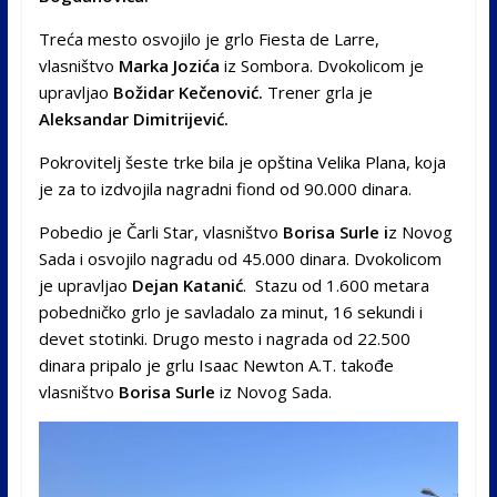
Treća mesto osvojilo je grlo Fiesta de Larre,
vlasništvo
Marka Jozića
iz Sombora. Dvokolicom je
upravljao
Božidar Kečenović.
Trener grla je
Aleksandar Dimitrijević.
Pokrovitelj šeste trke bila je opština Velika Plana, koja
je za to izdvojila nagradni fiond od 90.000 dinara.
Pobedio je Čarli Star, vlasništvo
Borisa Surle i
z Novog
Sada i osvojilo nagradu od 45.000 dinara. Dvokolicom
je upravljao
Dejan Katanić
. Stazu od 1.600 metara
pobedničko grlo je savladalo za minut, 16 sekundi i
devet stotinki. Drugo mesto i nagrada od 22.500
dinara pripalo je grlu Isaac Newton A.T. takođe
vlasništvo
Borisa Surle
iz Novog Sada.