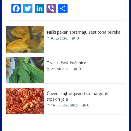
F
T
Li
Vi
S
ac
w
n
b
h
e
itt
k
er
ar
Niški pekari spremaju šest tona bureka
b
er
e
e
0
9. јул 2026.
o
dI
o
n
k
Tivat u čast žućenice
0
20. јун 2026.
Čuveni sajt objavio listu najgorih
srpskih jela
0
16. октобар 2025.