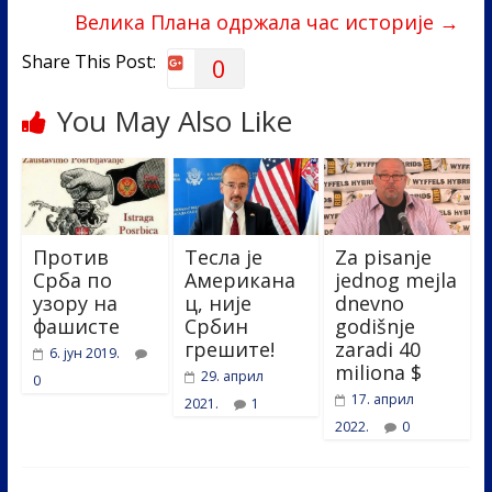
k
Велика Плана одржала час историје
→
Share This Post:
0
You May Also Like
Против
Тесла је
Za pisanje
Срба по
Американа
jednog mejla
узору на
ц, није
dnevno
фашисте
Србин
godišnje
грешите!
zaradi 40
6. јун 2019.
miliona $
29. април
0
17. април
2021.
1
2022.
0