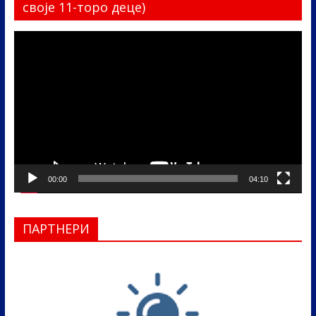
своје 11-торо деце)
Прегледач
видео
записа
00:00
04:10
ПАРТНЕРИ