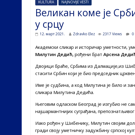
KULTURA
NAJNOVIJE VESTI
Великан коме је Срб
у срцу
12. март 2021.
Zdravko Elez
2317 Views
0
Академски сликар и историчар уметности, ум
Милутин Дедић,
рођени брат
Арсена Деди
Двојици браће, Србима из Далмације,из Шиб
стасити Србин који је био председник цркве
Име је судбина, а код Милутина је било и за
сликара Милутина Дедића.
Његовим одласком Београд је изгубио не само
најшармантнијих суграђана, препознатљивог
Иако рођен у Шибенику, Милутин својим дола
гради своју уметничку задужбину српској кул