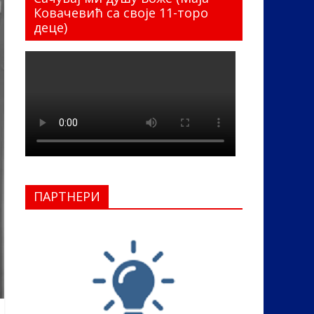
Ковачевић са своје 11-торо
деце)
ПАРТНЕРИ