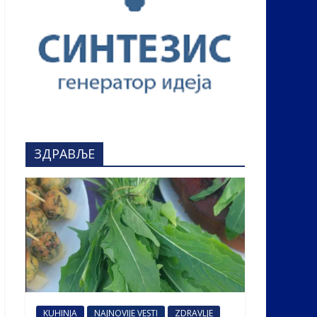
ЗДРАВЉЕ
KUHINJA
NAJNOVIJE VESTI
ZDRAVLJE