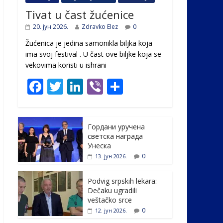
Tivat u čast žućenice
20. јун 2026.
Zdravko Elez
0
Žućenica je jedina samonikla biljka koja
ima svoj festival . U čast ovе biljke koja se
vekovima koristi u ishrani
F
T
Li
Vi
S
ac
w
n
b
h
e
itt
k
er
ar
Гордани уручена
b
er
e
e
светска награда
o
dI
Унеска
0
13. јун 2026.
o
n
k
Podvig srpskih lekara:
Dečaku ugradili
veštačko srce
0
12. јун 2026.