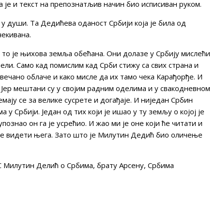
а је и текст на препознатљив начин био исписиван руком.
а у души. Та Дедићева оданост Србији која је била од
чекивана.
е, то је њихова земља обећана. Они долазе у Србију мислећи
вели. Само кад помислим кад Срби стижу са свих страна и
вечано облаче и како мисле да их тамо чека Карађорђе. И
. Јер мештани су у својим радним оделима и у свакодневном
емају се за велике сусрете и догађаје. И ниједан Србин
 у Србији. Један од тих који је ишао у ту земљу о којој је
познао он га је усрећио. И жао ми је оне који ће читати и
еће видети њега. Зато што је Милутин Дедић био оличење
АС Милутин Делић о Србима, брату Арсену, Србима