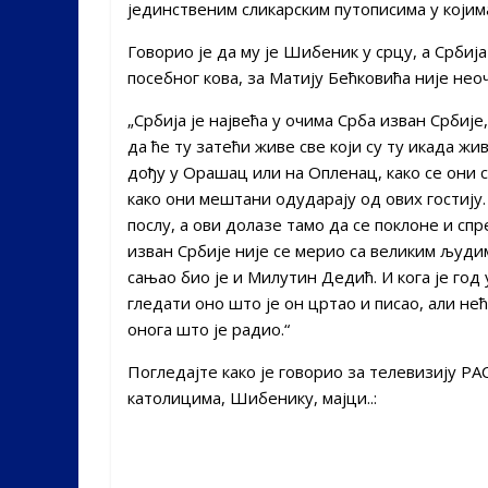
јединственим сликарским путописима у којим
Говорио је да му је Шибеник у срцу, а Србиј
посебног кова, за Матију Бећковића није нео
„Србија је највећа у очима Срба изван Србиј
да ће ту затећи живе све који су ту икада жи
дођу у Орашац или на Опленац, како се они с
како они мештани одударају од ових гостију
послу, а ови долазе тамо да се поклоне и спр
изван Србије није се мерио са великим људима
сањао био је и Милутин Дедић. И кога је год у
гледати оно што је он цртао и писао, али н
онога што је радио.“
Погледајте како је говорио за телевизију Р
католицима, Шибенику, мајци..: