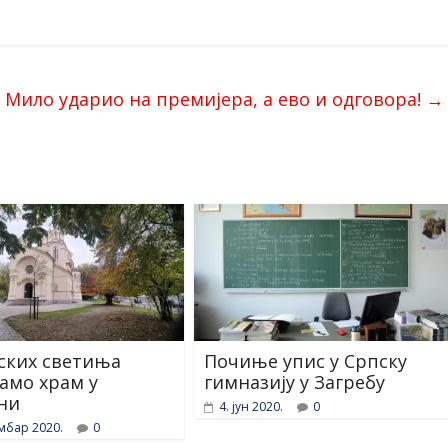
Мило ударио на премијера, а ево и одговора!
→
ских светиња
Почиње упис у Српску
само храм у
гимназију у Загребу
ни
4. јун 2020.
0
мбар 2020.
0