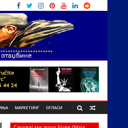
ИЊА
МАРКЕТИНГ
ОГЛАСИ
Сачувај ми душу Боже (Маја