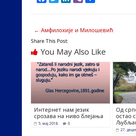
ac
w
n
b
h
e
itt
k
er
ar
b
er
e
e
←
Амфилохије и Милошевић
o
dI
Share This Post:
o
n
You May Also Like
k
Интернет нам језик
Од срп
срозава на ниво блејања
остао 
Љубља
5. мај 2018.
0
27. деце