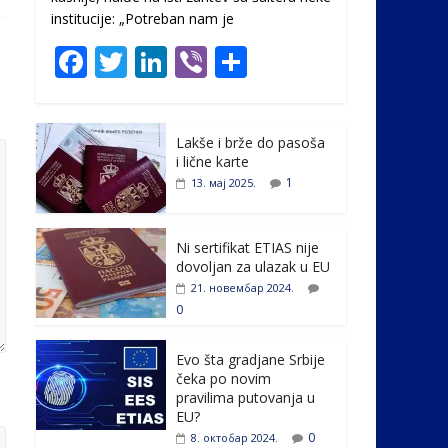
institucije: „Potreban nam je
F
T
Li
Vi
S
ac
w
n
b
h
e
itt
k
er
ar
Lakše i brže do pasoša
b
er
e
e
i lične karte
o
dI
1
13. мај 2025.
o
n
k
Ni sertifikat ETIAS nije
dovoljan za ulazak u EU
21. новембар 2024.
0
Evo šta gradjane Srbije
čeka po novim
pravilima putovanja u
EU?
0
8. октобар 2024.