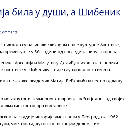
ија била у души, а Шибеник
 Comments
етник кога су називали сликаром наше културне баштине,
ћа
преминуо је у 86. години од последица вируса корона.
еника, Арсенију и Милутину Дедићу њихов отац, велики
не општине у Шибенику – није случајно дао та имена.
нимање – каже академик Матија Бећковић на вест о одласку
 истакнутог и неуморног ствараоца, већ и једног од својих
 далматинског говора и ведрине.
ском на студије историје уметности у Београд, од 1962.
тури, уметности, духовности: својим делом, тим