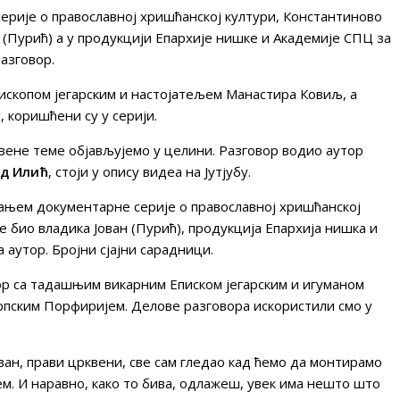
ерије о православној хришћанској култури, Константиново
ан (Пурић) а у продукцији Епархије нишке и Академије СПЦ за
разговор.
скопом јегарским и настојатељем Манастира Ковиљ, а
коришћени су у серији.
квене теме објављујемо у целини. Разговор водио аутор
д Илић
, стоји у опису видеа на Јутјубу.
мањем документарне серије о православној хришћанској
е био владика Јован (Пурић), продукција Епархија нишка и
 аутор. Бројни сјајни сарадници.
ор са тадашњим викарним Еписком јегарским и игуманом
пским Порфиријем. Делове разговора искористили смо у
ан, прави црквени, све сам гледао кад ћемо да монтирамо
м. И наравно, како то бива, одлажеш, увек има нешто што