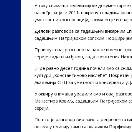
У току снимања телевизијске документарне с
наслеђе, коју је 2011. покренуо владика Јов
уметност и консервацију, снимљен је и овај 
Делови разговора са тадашњим викарним Епи
садашњим Патријархом српским Порфиријем, 
Први пут овај разговор на важне и вечне цр
серије тадашњи ђакон, сада свештеник
Нена
„Пре равно десет година почели смо са сни
култури „Константиново наслеђе“. Покретач ј
Академија СПЦ за уметност и консервацију. Ја
У оквиру снимања урадили смо и овај разгов
Манастира Ковиљ, садашњим Патријархом ср
серији.
Пошто је разговор био заиста репрезентатив
посебну емисију само са владиком Порфирије