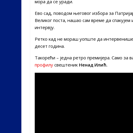
мора да се уради.
Ево сад, поводом његовог избора за Патрија
Великог поста, нашао сам време да спакујем 
интервју.
Ретко кад не мораш уопште да интервенишеш
десет година.
Такорећи – једна ретро премијера. Само за ва
профилу
свештеник
Ненад Илић.