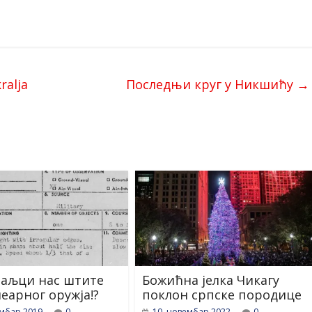
ralja
Последњи круг у Никшићу
→
аљци нас штите
Божићна јелка Чикагу
леарног оружја!?
поклон српске породице
ембар 2019.
0
10. новембар 2022.
0