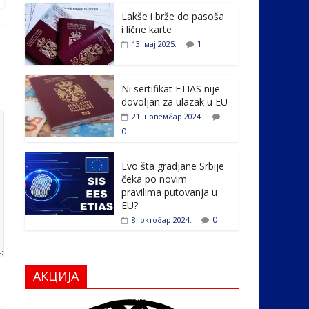
e
itt
k
er
ar
Lakše i brže do pasoša
b
er
e
e
i lične karte
o
dI
1
13. мај 2025.
o
n
k
Ni sertifikat ETIAS nije
dovoljan za ulazak u EU
21. новембар 2024.
0
Evo šta gradjane Srbije
čeka po novim
pravilima putovanja u
EU?
0
8. октобар 2024.
АКЦИЈА