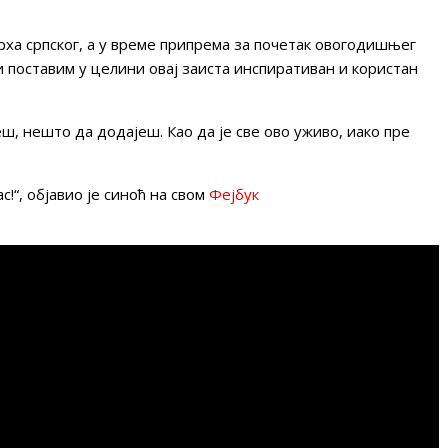
рха српског, а у време припрема за почетак овогодишњег
и поставим у целини овај заиста инспиративан и користан
, нешто да додајеш. Као да је све ово уживо, иако пре
с!“, објавио је синоћ на свом
Фејбук