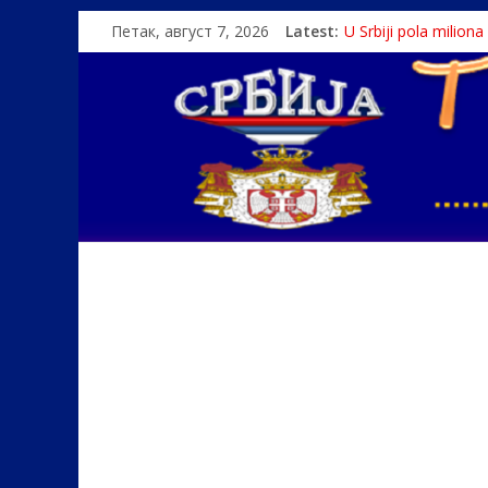
Петак, август 7, 2026
Latest:
U Srbiji pola milion
Како је „Господар
Čije je pravo na istin
Srbin zaspao na Dun
Politika i seks glav