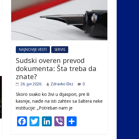
NAJNOVIJE VESTI
SERVIS
Sudski overen prevod
dokumenta: Šta treba da
znate?
26. јул 2026.
Zdravko Elez
0
Skoro svako ko živi u dijaspori, pre ili
kasnije, naiđe na isti zahtev sa šaltera neke
institucije: „Potreban nam je
F
T
Li
Vi
S
ac
w
n
b
h