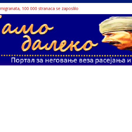
a migranata, 100 000 stranaca se zaposlilo
 књига“ проглашен народним непријатељем
u o Nikoli Tesli?
avu, reka ga odnela u Rumuniju
ne teme srpskih medija