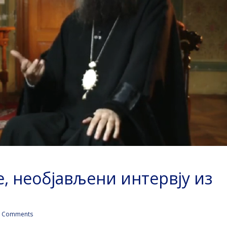
, необјављени интервју из
 Comments