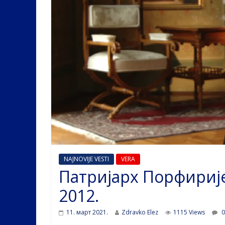
NAJNOVIJE VESTI
VERA
Патријарх Порфирије
2012.
11. март 2021.
Zdravko Elez
1115 Views
0