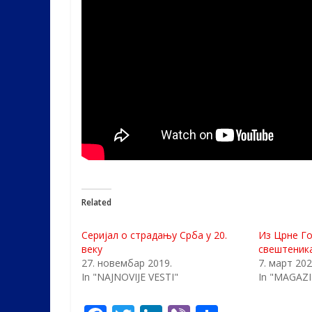
Related
Серијал о страдању Срба у 20.
Из Црне Го
веку
свештеник
27. новембар 2019.
7. март 202
In "NAJNOVIJE VESTI"
In "MAGAZ