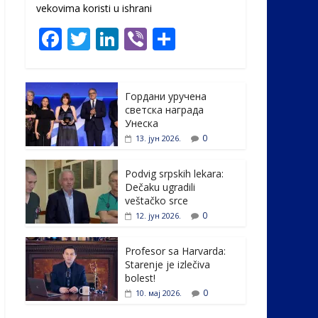
vekovima koristi u ishrani
F
T
Li
Vi
S
ac
w
n
b
h
e
itt
k
er
ar
Гордани уручена
b
er
e
e
светска награда
o
dI
Унеска
0
13. јун 2026.
o
n
k
Podvig srpskih lekara:
Dečaku ugradili
veštačko srce
0
12. јун 2026.
Profesor sa Harvarda:
Starenje je izlečiva
bolest!
0
10. мај 2026.