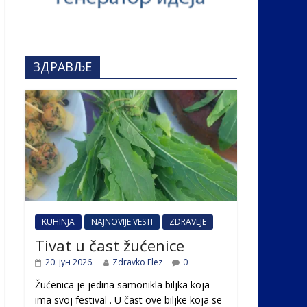
ЗДРАВЉЕ
KUHINJA
NAJNOVIJE VESTI
ZDRAVLJE
Tivat u čast žućenice
20. јун 2026.
Zdravko Elez
0
Žućenica je jedina samonikla biljka koja
ima svoj festival . U čast ovе biljke koja se