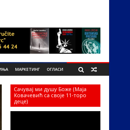
ИЊА
МАРКЕТИНГ
ОГЛАСИ
Сачувај ми душу Боже (Маја
Ковачевић са своје 11-торо
деце)
Прегледач
видео
записа