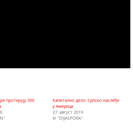
ре протерују 300
Капитално дело: Српско наслеђе
а
у Америци
0.
27. август 2019.
IN"
In "DIJASPORA"