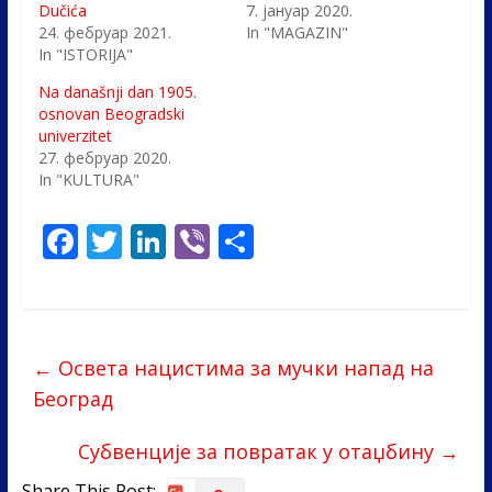
Dučića
7. јануар 2020.
24. фебруар 2021.
In "MAGAZIN"
In "ISTORIJA"
Na današnji dan 1905.
osnovan Beogradski
univerzitet
27. фебруар 2020.
In "KULTURA"
F
T
Li
Vi
S
ac
w
n
b
h
e
itt
k
er
ar
b
er
e
e
←
Освета нацистима за мучки напад на
o
dI
Београд
o
n
k
Субвенције за повратак у отаџбину
→
Share This Post: