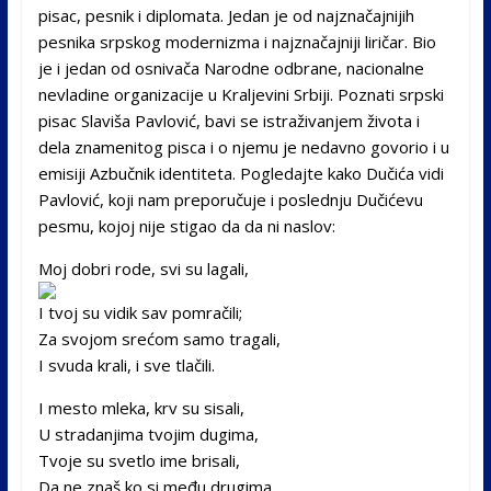
pisac, pesnik i diplomata. Jedan je od najznačajnijih
pesnika srpskog modernizma i najznačajniji liričar. Bio
je i jedan od osnivača Narodne odbrane, nacionalne
nevladine organizacije u Kraljevini Srbiji. Poznati srpski
pisac Slaviša Pavlović, bavi se istraživanjem života i
dela znamenitog pisca i o njemu je nedavno govorio i u
emisiji Azbučnik identiteta. Pogledajte kako Dučića vidi
Pavlović, koji nam preporučuje i poslednju Dučićevu
pesmu, kojoj nije stigao da da ni naslov:
Moj dobri rode, svi su lagali,
I tvoj su vidik sav pomračili;
Za svojom srećom samo tragali,
I svuda krali, i sve tlačili.
I mesto mleka, krv su sisali,
U stradanjima tvojim dugima,
Tvoje su svetlo ime brisali,
Da ne znaš ko si među drugima.