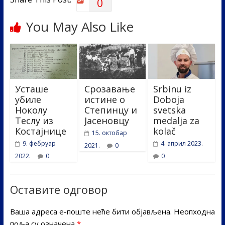
0
You May Also Like
Усташе
Срозавање
Srbinu iz
убиле
истине о
Doboja
Ноколу
Степинцу и
svetska
Теслу из
Јасеновцу
medalja za
Костајнице
kolač
15. октобар
9. фебруар
4. април 2023.
2021.
0
2022.
0
0
Оставите одговор
Ваша адреса е-поште неће бити објављена.
Неопходна
поља су означена
*