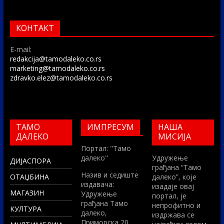
КОНТАКТ
E-mail:
redakcija@tamodaleko.co.rs
marketing@tamodaleko.co.rs
zdravko.elez@tamodaleko.co.rs
ТАМО
ИМПРЕСУМ
НАША
ДАЛЕКО
МИСИЈА
Портал: "Тамо
далеко"
Удружење
ДИЈАСПОРА
грађана “Тамо
Назив и седиште
ОТАЏБИНА
далеко”, које
издавача:
изадаје овај
МАГАЗИН
Удружење
портал, је
грађана Тамо
непрофитно и
КУЛТУРА
далеко,
издржава се
Приморска 20,