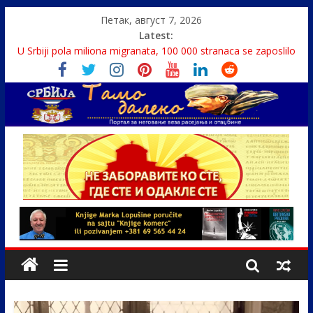
Петак, август 7, 2026
Latest:
U Srbiji pola miliona migranata, 100 000 stranaca se zaposlilo
Како је „Господар књига“ проглашен народним
непријатељем
Čije je pravo na istinu o Nikoli Tesli?
Srbin zaspao na Dunavu, reka ga odnela u Rumuniju
Politika i seks glavne teme srpskih medija