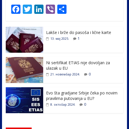
F
T
Li
Vi
S
ac
w
n
b
h
e
itt
k
er
ar
Lakše i brže do pasoša i lične karte
b
er
e
e
1
13. мај 2025.
o
dI
o
n
k
Ni sertifikat ETIAS nije dovoljan za
ulazak u EU
0
21. новембар 2024.
Evo šta gradjane Srbije čeka po novim
pravilima putovanja u EU?
0
8. октобар 2024.