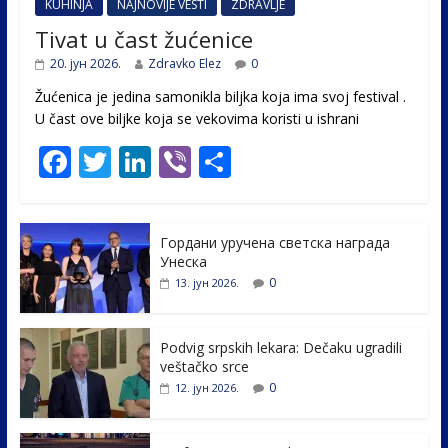
KUHINJA
NAJNOVIJE VESTI
ZDRAVLJE
Tivat u čast žućenice
20. јун 2026.
Zdravko Elez
0
Žućenica je jedina samonikla biljka koja ima svoj festival .
U čast ovе biljke koja se vekovima koristi u ishrani
F
T
Li
Vi
S
ac
w
n
b
h
e
itt
k
er
ar
Гордани уручена светска награда
b
er
e
e
Унеска
o
dI
0
13. јун 2026.
o
n
k
Podvig srpskih lekara: Dečaku ugradili
veštačko srce
0
12. јун 2026.