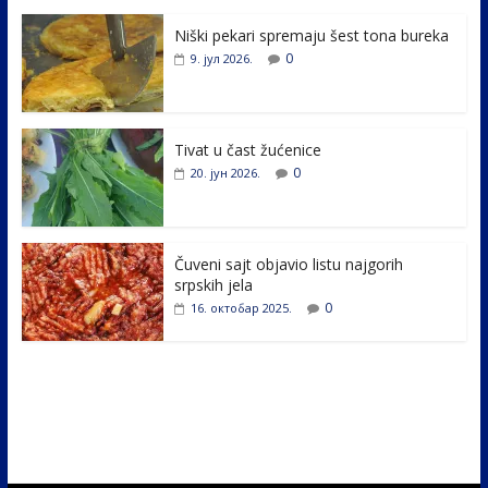
e
itt
k
er
ar
Niški pekari spremaju šest tona bureka
b
er
e
e
0
9. јул 2026.
o
dI
o
n
k
Tivat u čast žućenice
0
20. јун 2026.
Čuveni sajt objavio listu najgorih
srpskih jela
0
16. октобар 2025.