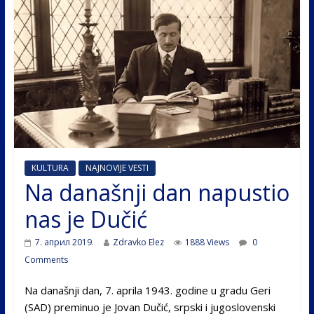
KULTURA
NAJNOVIJE VESTI
Na današnji dan napustio
nas je Dučić
7. април 2019.
Zdravko Elez
1888 Views
0
Comments
Na današnji dan, 7. aprila 1943. godine u gradu Geri
(SAD) preminuo je Jovan Dučić, srpski i jugoslovenski