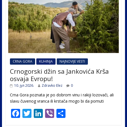
CRNA GORA
KUHINJA
NAJNOVIJE VESTI
Crnogorski džin sa Jankovića Krša
osvaja Evropu!
10. јул 2026.
Zdravko Elez
0
Crna Gora poznata je po dobrom vinu i rakiji lozovači, ali
slavu čuvenog vranca ili krstača mogo bi da pomuti
F
T
Li
Vi
S
ac
w
n
b
h