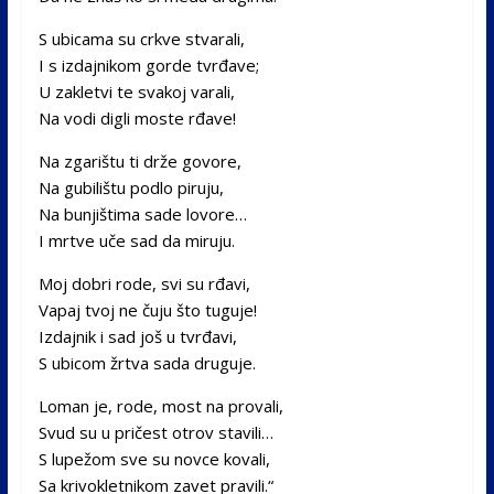
S ubicama su crkve stvarali,
I s izdajnikom gorde tvrđave;
U zakletvi te svakoj varali,
Na vodi digli moste rđave!
Na zgarištu ti drže govore,
Na gubilištu podlo piruju,
Na bunjištima sade lovore…
I mrtve uče sad da miruju.
Moj dobri rode, svi su rđavi,
Vapaj tvoj ne čuju što tuguje!
Izdajnik i sad još u tvrđavi,
S ubicom žrtva sada druguje.
Loman je, rode, most na provali,
Svud su u pričest otrov stavili…
S lupežom sve su novce kovali,
Sa krivokletnikom zavet pravili.“