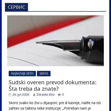
СЕРВИС
NAJNOVIJE VESTI
SERVIS
Sudski overen prevod dokumenta:
Šta treba da znate?
26. јул 2026.
Zdravko Elez
0
Skoro svako ko živi u dijaspori, pre ili kasnije, naiđe na isti
zahtev sa šaltera neke institucije: „Potreban nam je