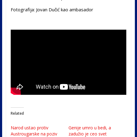
Fotografija: Jovan Dučić kao ambasador
Related
Narod ustao protiv
Genije umro u bedi, a
Austrougarske na poziv
zadužio je ceo svet