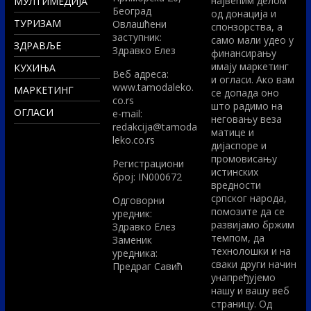
највећим делом
МУЛТИМЕДИЈА
Београд
од донација и
ТУРИЗАМ
Овлашћени
спонзорства, а
заступник:
само мали удео у
ЗДРАВЉЕ
Здравко Елез
финансирању
имају маркетинг
КУХИЊА
Вeб адреса:
и огласи. Ако вам
www.tamodaleko.
МАРКЕТИНГ
се допада оно
co.rs
што радимо на
ОГЛАСИ
e-mail:
неговању веза
redakcija@tamoda
матице и
leko.co.rs
дијаспоре и
промовисању
Регистрациони
истинских
број: IN000672
вредности
српског народа,
Одговорни
помозите да се
уредник:
развијамо бржим
Здравко Елез
темпом, да
Заменик
технолошки и на
уредника:
сваки други начин
Предраг Савић
унапређујемо
нашу и вашу веб
страницу. Од