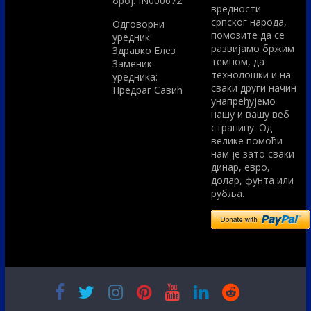
број: IN000672
вредности
српског народа,
Одговорни
помозите да се
уредник:
развијамо бржим
Здравко Елез
темпом, да
Заменик
технолошки и на
уредника:
сваки други начин
Предраг Савић
унапређујемо
нашу и вашу веб
страницу. Од
велике помоћи
нам је зато сваки
динар, евро,
долар, фунта или
рубља.