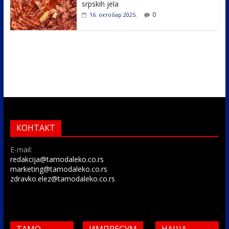
srpskih jela
0
16. октобар 2025.
КОНТАКТ
E-mail:
redakcija@tamodaleko.co.rs
marketing@tamodaleko.co.rs
zdravko.elez@tamodaleko.co.rs