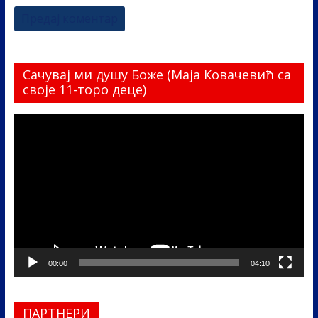
Сачувај ми душу Боже (Маја Ковачевић са
своје 11-торо деце)
Прегледач
видео
записа
00:00
04:10
ПАРТНЕРИ