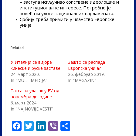
– заступа искључиво сопствене идеолошке и
институционалне интересе. Потребно је
повећати улоге националних парламената.
Србију треба примити у чланство Европске
уније.
Related
У Италији се вијоре
Зашто се распада
кинеске и руске заставе
Европска унија?
24. март 2020.
26. фебруар 2019.
In "MULTIMEDIJA"
In "MAGAZIN"
Такса за улазак у ЕУ од
новембра догодине
6. март 2024.
In "NAJNOVIJE VESTI"
F
T
Li
Vi
S
ac
w
n
b
h