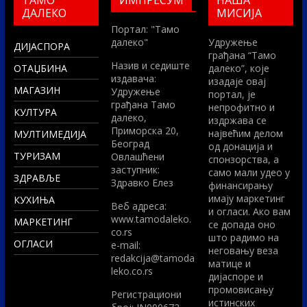
ТАМО
ИМПРЕСУМ
НАША
ДАЛЕКО
МИСИЈА
Портал: "Тамо
далеко"
Удружење
ДИЈАСПОРА
грађана “Тамо
Назив и седиште
ОТАЏБИНА
далеко”, које
издавача:
изадаје овај
МАГАЗИН
Удружење
портал, је
грађана Тамо
непрофитно и
КУЛТУРА
далеко,
издржава се
Приморска 20,
највећим делом
МУЛТИМЕДИЈА
Београд
од донација и
ТУРИЗАМ
Овлашћени
спонзорства, а
заступник:
само мали удео у
ЗДРАВЉЕ
Здравко Елез
финансирању
имају маркетинг
КУХИЊА
Вeб адреса:
и огласи. Ако вам
www.tamodaleko.
МАРКЕТИНГ
се допада оно
co.rs
што радимо на
ОГЛАСИ
e-mail:
неговању веза
redakcija@tamoda
матице и
leko.co.rs
дијаспоре и
промовисању
Регистрациони
истинских