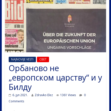
NAJNOVIJE VESTI
СВЕТ
Орбаново не
„европском царству“ и у
Билду
6. јул 2021.
Zdravko Elez
1361 Views
0
Comments