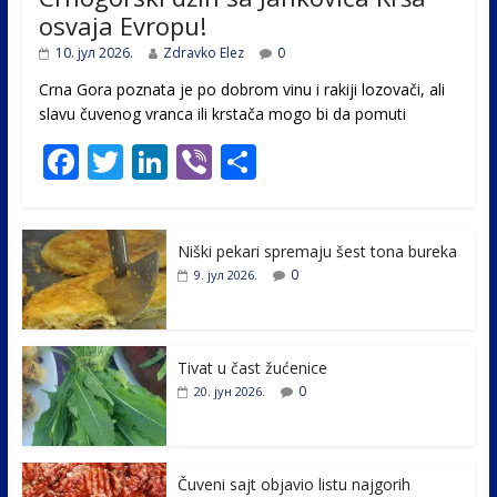
osvaja Evropu!
10. јул 2026.
Zdravko Elez
0
Crna Gora poznata je po dobrom vinu i rakiji lozovači, ali
slavu čuvenog vranca ili krstača mogo bi da pomuti
F
T
Li
Vi
S
ac
w
n
b
h
e
itt
k
er
ar
Niški pekari spremaju šest tona bureka
b
er
e
e
0
9. јул 2026.
o
dI
o
n
k
Tivat u čast žućenice
0
20. јун 2026.
Čuveni sajt objavio listu najgorih