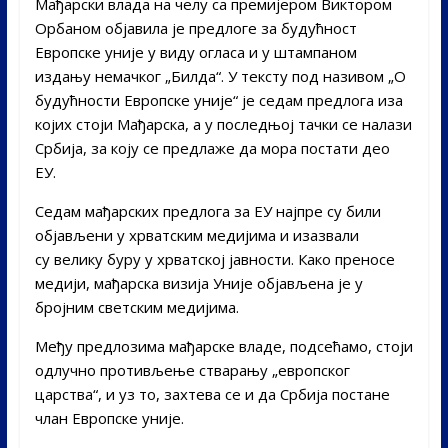
Мађарски влада на челу са премијером Виктором
Орбаном објавила је предлоге за будућност
Европске уније у виду огласа и у штампаном
издању немачког „Билда“. У тексту под називом „О
будућности Европске уније“ је седам предлога иза
којих стоји Мађарска, а у последњој тачки се налази
Србија, за коју се предлаже да мора постати део
ЕУ.
Седам мађарских предлога за ЕУ најпре су били
објављени у хрватским медијима и изазвали
су велику буру у хрватској јавности. Како преносе
медији, мађарска визија Уније објављена је у
бројним светским медијима.
Међу предлозима мађарске владе, подсећамо, стоји
одлучно противљење стварању „европског
царства“, и уз то, захтева се и да Србија постане
члан Европске уније.