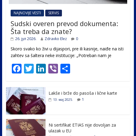
NAJNOVIJE VESTI
SERVIS
Sudski overen prevod dokumenta:
Šta treba da znate?
26. јул 2026.
Zdravko Elez
0
Skoro svako ko živi u dijaspori, pre ili kasnije, naiđe na isti
zahtev sa šaltera neke institucije: „Potreban nam je
F
T
Li
Vi
S
ac
w
n
b
h
e
itt
k
er
ar
Lakše i brže do pasoša i lične karte
b
er
e
e
1
13. мај 2025.
o
dI
o
n
k
Ni sertifikat ETIAS nije dovoljan za
ulazak u EU