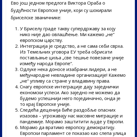
Ево још једном предлога Виктора Ораба о
будућности Европске уније, који су шокирали
бриселске званичнике:
У Бриселу граде такву супердржаву за коју
нико није дао овлашћење. Ми кажемо „не“
европском царству.
Интеграција је средство, а не сама себи сврха.
Из Темељних уговора ЕУ треба обрисати
постављање циља „све тешње повезане уније
између народа Европе“.
Одлуке нека доносе изабрани лидери, а не
међународне невладине организације! Кажемо
„не“ упливу са стране у владавину права.
Снагу европске интеграције дају заједнички
економски успеси. Ако заједно не можемо да
будемо успешнији него појединачно, онда је
то крај Европске уније.
Следећа деценија биће раздобље опасних
изазова – угрожавају нас масовне миграције и
пандемије. Морамо заштитити људе у Европи.
Морамо да вратимо европску демократију.
Европски парламент се показао као слепа улица