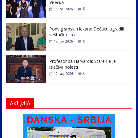
b
er
e
e
Унеска
o
dI
0
13. јун 2026.
o
n
k
Podvig srpskih lekara: Dečaku ugradili
veštačko srce
0
12. јун 2026.
Profesor sa Harvarda: Starenje je
izlečiva bolest!
0
10. мај 2026.
АКЦИЈА