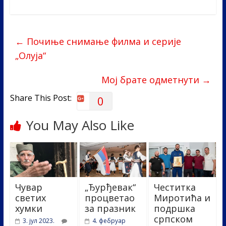
e
itt
k
er
ar
b
er
e
e
←
Почиње снимање филма и серије
o
dI
„Олуја“
o
n
k
Мој брате одметнути
→
Share This Post:
0
You May Also Like
Чувар
„Ђурђевак“
Честитка
светих
процветао
Миротића и
хумки
за празник
подршка
српском
3. јул 2023.
4. фебруар