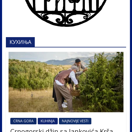
КУХИЊА
CRNA GORA
KUHINJA
NAJNOVIJE VESTI
Crnogorski džin sa Jankovića Krša