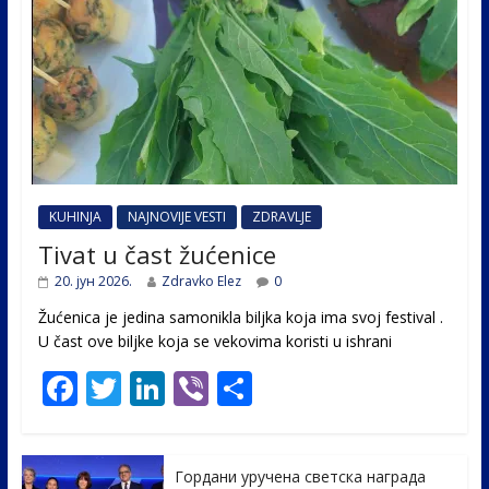
KUHINJA
NAJNOVIJE VESTI
ZDRAVLJE
Tivat u čast žućenice
20. јун 2026.
Zdravko Elez
0
Žućenica je jedina samonikla biljka koja ima svoj festival .
U čast ovе biljke koja se vekovima koristi u ishrani
F
T
Li
Vi
S
ac
w
n
b
h
e
itt
k
er
ar
Гордани уручена светска награда