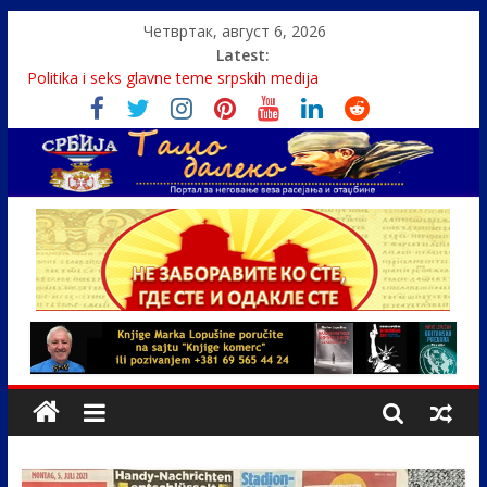
Четвртак, август 6, 2026
Latest:
Politika i seks glavne teme srpskih medija
U Srbiji pola miliona migranata, 100 000 stranaca se zaposlilo
Како је „Господар књига“ проглашен народним
непријатељем
Čije je pravo na istinu o Nikoli Tesli?
Srbin zaspao na Dunavu, reka ga odnela u Rumuniju