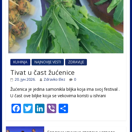
KUHINJA
NAJNOVIJE VESTI
ZDRAVLJE
Tivat u čast žućenice
20. јун 2026.
Zdravko Elez
0
Žućenica je jedina samonikla biljka koja ima svoj festival .
U čast ovе biljke koja se vekovima koristi u ishrani
F
T
Li
Vi
S
ac
w
n
b
h
e
itt
k
er
ar