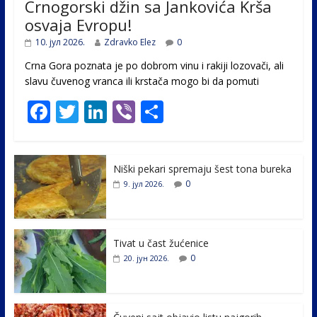
Crnogorski džin sa Jankovića Krša
osvaja Evropu!
10. јул 2026.
Zdravko Elez
0
Crna Gora poznata je po dobrom vinu i rakiji lozovači, ali
slavu čuvenog vranca ili krstača mogo bi da pomuti
F
T
Li
Vi
S
ac
w
n
b
h
e
itt
k
er
ar
Niški pekari spremaju šest tona bureka
b
er
e
e
0
9. јул 2026.
o
dI
o
n
k
Tivat u čast žućenice
0
20. јун 2026.