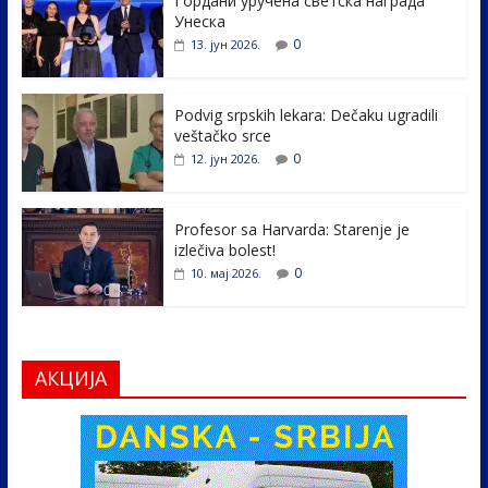
Гордани уручена светска награда
b
er
e
e
Унеска
o
dI
0
13. јун 2026.
o
n
k
Podvig srpskih lekara: Dečaku ugradili
veštačko srce
0
12. јун 2026.
Profesor sa Harvarda: Starenje je
izlečiva bolest!
0
10. мај 2026.
АКЦИЈА