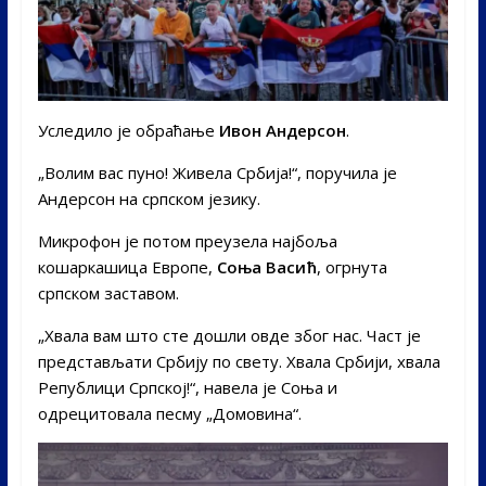
Уследило је обраћање
Ивон Андерсон
.
„Волим вас пуно! Живела Србија!“, поручила је
Андерсон на српском језику.
Микрофон је потом преузела најбоља
кошаркашица Европе,
Соња Васић
, огрнута
српском заставом.
„Хвала вам што сте дошли овде због нас. Част је
представљати Србију по свету. Хвала Србији, хвала
Републици Српској!“, навела је Соња и
одрецитовала песму „Домовина“.