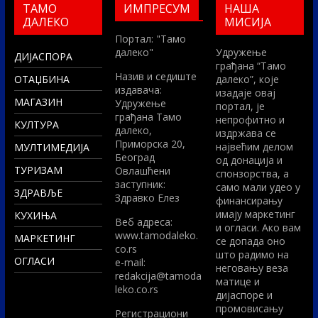
ТАМО
ИМПРЕСУМ
НАША
ДАЛЕКО
МИСИЈА
Портал: "Тамо
далеко"
Удружење
ДИЈАСПОРА
грађана “Тамо
Назив и седиште
ОТАЏБИНА
далеко”, које
издавача:
изадаје овај
МАГАЗИН
Удружење
портал, је
грађана Тамо
непрофитно и
КУЛТУРА
далеко,
издржава се
Приморска 20,
највећим делом
МУЛТИМЕДИЈА
Београд
од донација и
ТУРИЗАМ
Овлашћени
спонзорства, а
заступник:
само мали удео у
ЗДРАВЉЕ
Здравко Елез
финансирању
имају маркетинг
КУХИЊА
Вeб адреса:
и огласи. Ако вам
www.tamodaleko.
МАРКЕТИНГ
се допада оно
co.rs
што радимо на
ОГЛАСИ
e-mail:
неговању веза
redakcija@tamoda
матице и
leko.co.rs
дијаспоре и
промовисању
Регистрациони