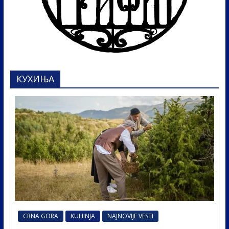
КУХИЊА
CRNA GORA
KUHINJA
NAJNOVIJE VESTI