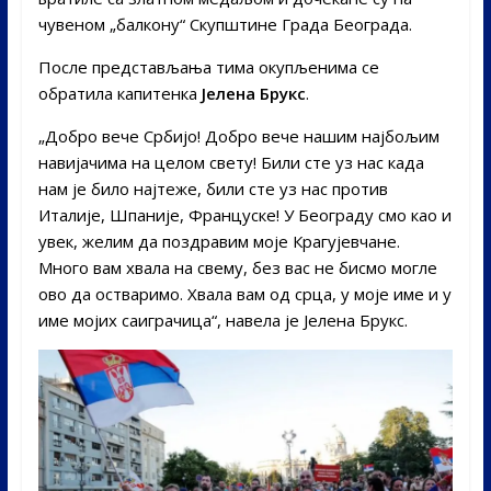
чувеном „балкону“ Скупштине Града Београда.
После представљања тима окупљенима се
обратила капитенка
Јелена Брукс
.
„Добро вече Србијо! Добро вече нашим најбољим
навијачима на целом свету! Били сте уз нас када
нам је било најтеже, били сте уз нас против
Италије, Шпаније, Француске! У Београду смо као и
увек, желим да поздравим моје Крагујевчане.
Много вам хвала на свему, без вас не бисмо могле
ово да остваримо. Хвала вам од срца, у моје име и у
име мојих саиграчица“, навела је Јелена Брукс.