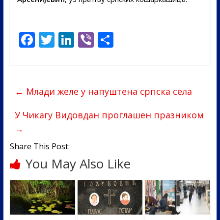
F
T
Li
Vi
S
ac
w
n
b
h
e
itt
k
er
ar
b
er
e
e
←
Млади желе у напуштена српска села
o
dI
o
n
У Чикагу Видовдан проглашен празником
→
k
Share This Post:
You May Also Like