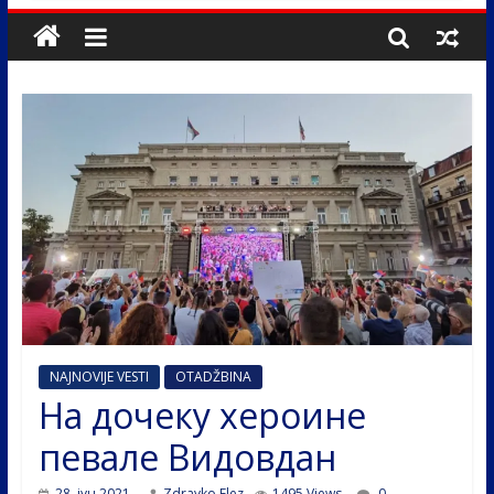
NAJNOVIJE VESTI
OTADŽBINA
На дочеку хероине
певале Видовдан
28. јун 2021.
Zdravko Elez
1495 Views
0