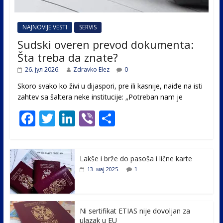
NAJNOVIJE VESTI
SERVIS
Sudski overen prevod dokumenta:
Šta treba da znate?
26. јул 2026.
Zdravko Elez
0
Skoro svako ko živi u dijaspori, pre ili kasnije, naiđe na isti
zahtev sa šaltera neke institucije: „Potreban nam je
F
T
Li
Vi
S
ac
w
n
b
h
e
itt
k
er
ar
Lakše i brže do pasoša i lične karte
b
er
e
e
1
13. мај 2025.
o
dI
o
n
k
Ni sertifikat ETIAS nije dovoljan za
ulazak u EU