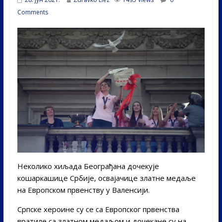
Comments
Неколико хиљада Београђана дочекује
кошаркашице Србије, освајачице златне медаље
на Европском првенству у Валенсији.
Српске хероине су се са Европског првенства
вратиле са златном медаљом и дочекане су на