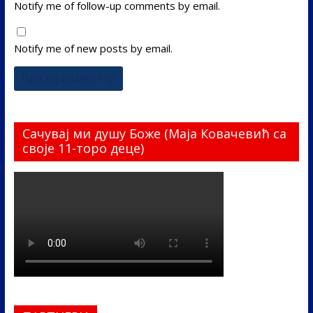
Notify me of follow-up comments by email.
Notify me of new posts by email.
Сачувај ми душу Боже (Маја Ковачевић са
своје 11-торо деце)