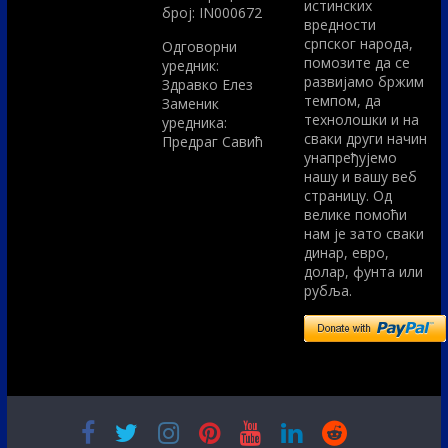
истинских
број: IN000672
вредности
српског народа,
Одговорни
помозите да се
уредник:
развијамо бржим
Здравко Елез
темпом, да
Заменик
технолошки и на
уредника:
сваки други начин
Предраг Савић
унапређујемо
нашу и вашу веб
страницу. Од
велике помоћи
нам је зато сваки
динар, евро,
долар, фунта или
рубља.