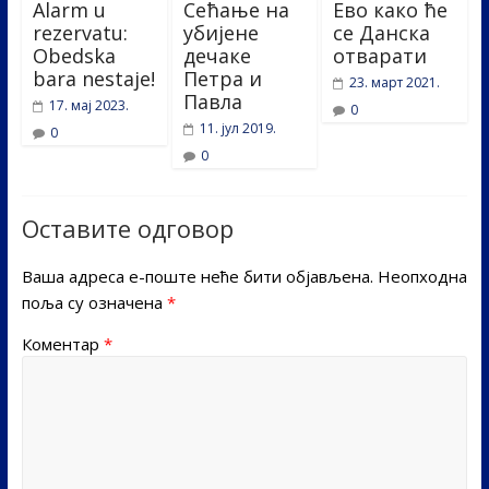
Alarm u
Сећање на
Ево како ће
rezervatu:
убијене
се Данска
Obedska
дечаке
отварати
bara nestaje!
Петра и
23. март 2021.
Павла
17. мај 2023.
0
11. јул 2019.
0
0
Оставите одговор
Ваша адреса е-поште неће бити објављена.
Неопходна
поља су означена
*
Коментар
*