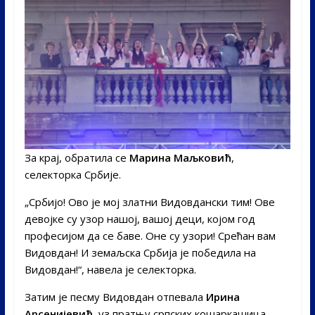
За крај, обратила се
Марина Маљковић
,
селекторка Србије.
„Србијо! Ово је мој златни Видовдански тим! Ове
девојке су узор нашој, вашој деци, којом год
професијом да се баве. Оне су узори! Срећан вам
Видовдан! И земаљска Србија је победила на
Видовдан!“, навела је селекторка.
Затим је песму Видовдан отпевала
Ирина
Арсенијевић
, уз пратњу српских кошаркашица.