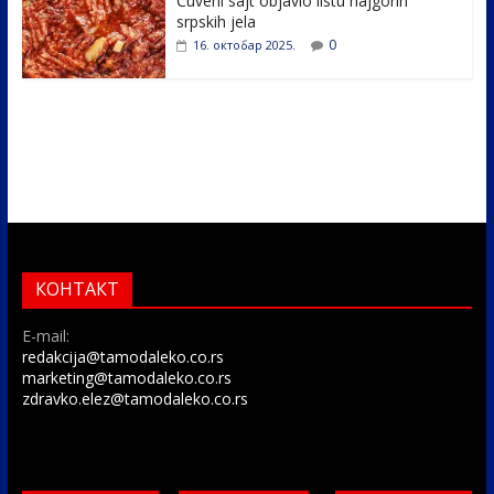
Čuveni sajt objavio listu najgorih
srpskih jela
0
16. октобар 2025.
КОНТАКТ
E-mail:
redakcija@tamodaleko.co.rs
marketing@tamodaleko.co.rs
zdravko.elez@tamodaleko.co.rs