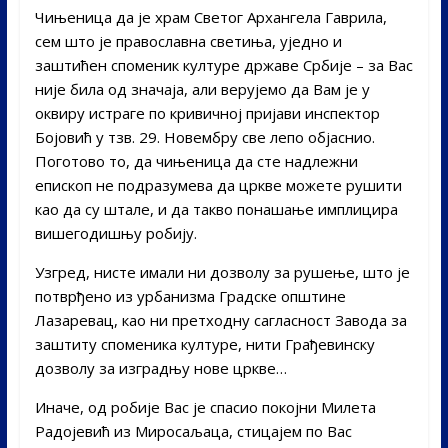
Чињеница да је храм Светог Архангела Гаврила,
сем што је православна светиња, уједно и
заштићен споменик културе државе Србије – за Вас
није била од значаја, али верујемо да Вам је у
оквиру истраге по кривичној пријави инспектор
Бојовић у тзв. 29. Новембру све лепо објаснио.
Поготово то, да чињеница да сте надлежни
епископ не подразумева да цркве можете рушити
као да су штале, и да такво понашање имплицира
вишегодишњу робију.
Узгред, нисте имали ни дозволу за рушење, што је
потврђено из урбанизма Градске општине
Лазаревац, као ни претходну сагласност Завода за
заштиту споменика културе, нити Грађевинску
дозволу за изградњу нове цркве…
Иначе, од робије Вас је спасио покојни Милета
Радојевић из Миросаљаца, стицајем по Вас