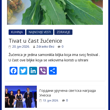
KUHINJA
NAJNOVIJE VESTI
ZDRAVLJE
Tivat u čast žućenice
20. јун 2026.
Zdravko Elez
0
Žućenica je jedina samonikla biljka koja ima svoj festival .
U čast ovе biljke koja se vekovima koristi u ishrani
F
T
Li
Vi
S
ac
w
n
b
h
e
itt
k
er
ar
Гордани уручена светска награда
b
er
e
e
Унеска
o
dI
0
13. јун 2026.
o
n