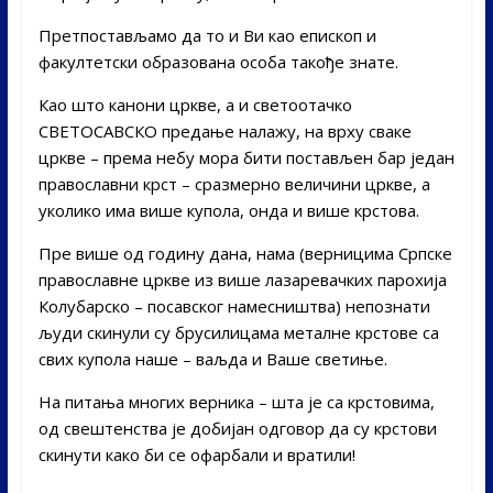
Претпостављамо да то и Ви као епископ и
факултетски образована особа такође знате.
Као што канони цркве, а и светоотачко
СВЕТОСАВСКО предање налажу, на врху сваке
цркве – према небу мора бити постављен бар један
православни крст – сразмерно величини цркве, а
уколико има више купола, онда и више крстова.
Пре више од годину дана, нама (верницима Српске
православне цркве из више лазаревачких парохија
Колубарско – посавског намесништва) непознати
људи скинули су брусилицама металне крстове са
свих купола наше – ваљда и Ваше светиње.
На питања многих верника – шта је са крстовима,
од свештенства је добијан одговор да су крстови
скинути како би се офарбали и вратили!