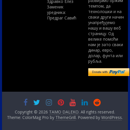
развијамо бржим
Здравко Елез
темпом, да
Заменик
технолошки и на
уредника:
сваки други начин
Предраг Савић
унапређујемо
нашу и вашу веб
страницу. Од
велике помоћи
нам је зато сваки
динар, евро,
долар, фунта или
рубља.
Copyright © 2026
TAMO DALEKO
. All rights reserved.
Theme: ColorMag Pro by
ThemeGrill
. Powered by
WordPress
.