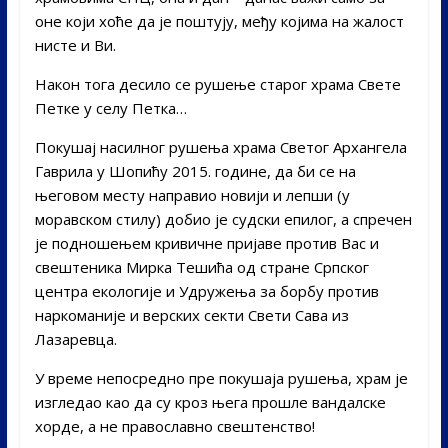
оне који хоће да је поштују, међу којима на жалост
нисте и Ви.
Након тога десило се рушење старог храма Свете
Петке у селу Петка…
Покушај насилног рушења храма Светог Архангела
Гаврила у Шопићу 2015. године, да би се на
његовом месту направио новији и лепши (у
моравском стилу) добио је судски епилог, а спречен
је подношењем кривичне пријаве против Вас и
свештеника Мирка Тешића од стране Српског
центра екологије и Удружења за борбу против
наркоманије и верских секти Свети Сава из
Лазаревца.
У време непосредно пре покушаја рушења, храм је
изгледао као да су кроз њега прошле вандалске
хорде, а не православно свештенство!