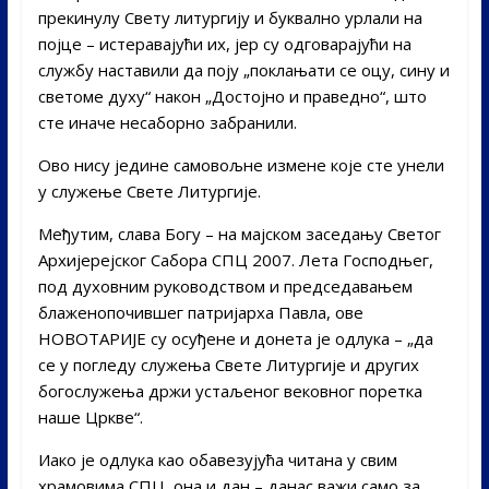
прекинулу Свету литургију и буквално урлали на
појце – истеравајући их, јер су одговарајући на
службу наставили да поју „поклањати се оцу, сину и
светоме духу“ након „Достојно и праведно“, што
сте иначе несаборно забранили.
Ово нису једине самовољне измене које сте унели
у служење Свете Литургије.
Међутим, слава Богу – на мајском заседању Светог
Архијерејског Сабора СПЦ 2007. Лета Господњег,
под духовним руководством и председавањем
блаженопочившег патријарха Павла, ове
НОВОТАРИЈЕ су осуђене и донета је одлука – „да
се у погледу служења Свете Литургије и других
богослужења држи устаљеног вековног поретка
наше Цркве“.
Иако је одлука као обавезујућа читана у свим
храмовима СПЦ, она и дан – данас важи само за