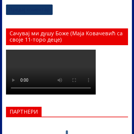
Сачувај ми душу Боже (Маја Ковачевић са
своје 11-торо деце)
ПАРТНЕРИ