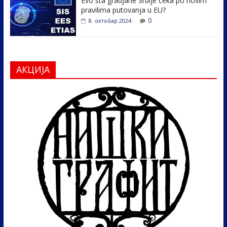
Evo šta gradjane Srbije čeka po novim
pravilima putovanja u EU?
0
8. октобар 2024.
АКЦИЈА