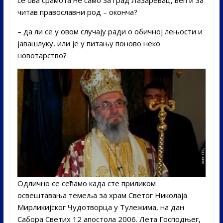
читав православни род – оконча?
– да ли се у овом случају ради о обичној лењости и
јавашлуку, или је у питању поново неко
новотарство?
Одлично се сећамо када сте приликом
освештавања темеља за храм Светог Николаја
Мирликијског Чудотворца у Тулежима, на дан
Сабора Светих 12 апостола 2006. Лета Господњег,