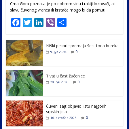
Crna Gora poznata je po dobrom vinu i rakiji lozovači, ali
slavu čuvenog vranca ili krstača mogo bi da pomuti
F
T
Li
Vi
S
ac
w
n
b
h
e
itt
k
er
ar
Niški pekari spremaju šest tona bureka
b
er
e
e
0
9. јул 2026.
o
dI
o
n
k
Tivat u čast žućenice
0
20. јун 2026.
Čuveni sajt objavio listu najgorih
srpskih jela
0
16. октобар 2025.