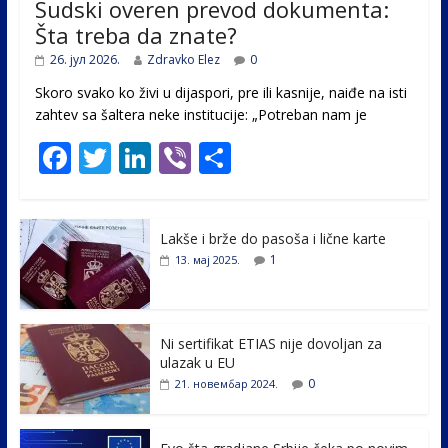
Sudski overen prevod dokumenta:
Šta treba da znate?
26. јул 2026.
Zdravko Elez
0
Skoro svako ko živi u dijaspori, pre ili kasnije, naiđe na isti
zahtev sa šaltera neke institucije: „Potreban nam je
F
T
Li
Vi
S
ac
w
n
b
h
e
itt
k
er
ar
Lakše i brže do pasoša i lične karte
b
er
e
e
1
13. мај 2025.
o
dI
o
n
k
Ni sertifikat ETIAS nije dovoljan za
ulazak u EU
0
21. новембар 2024.