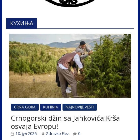
КУХИЊА
CRNA GORA
KUHINJA
NAJNOVIJE VESTI
Crnogorski džin sa Jankovića Krša
osvaja Evropu!
10. јул 2026.
Zdravko Elez
0