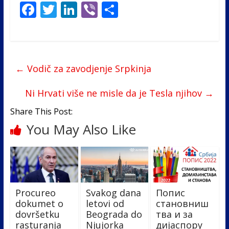
F
T
Li
Vi
S
ac
w
n
b
h
e
itt
k
er
ar
b
er
e
e
←
Vodič za zavodjenje Srpkinja
o
dI
o
n
Ni Hrvati više ne misle da je Tesla njihov
→
k
Share This Post:
You May Also Like
Procureo
Svakog dana
Попис
dokumet o
letovi od
становниш
dovršetku
Beograda do
тва и за
rasturanja
Njujorka
дијаспору