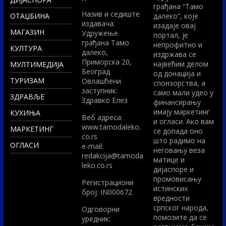
грађана “Тамо
Назив и седиште
ОТАЏБИНА
далеко”, које
издавача:
изадаје овај
МАГАЗИН
Удружење
портал, је
грађана Тамо
непрофитно и
КУЛТУРА
далеко,
издржава се
Приморска 20,
највећим делом
МУЛТИМЕДИЈА
Београд
од донација и
ТУРИЗАМ
Овлашћени
спонзорства, а
заступник:
само мали удео у
ЗДРАВЉЕ
Здравко Елез
финансирању
имају маркетинг
КУХИЊА
Вeб адреса:
и огласи. Ако вам
www.tamodaleko.
МАРКЕТИНГ
се допада оно
co.rs
што радимо на
ОГЛАСИ
e-mail:
неговању веза
redakcija@tamoda
матице и
leko.co.rs
дијаспоре и
промовисању
Регистрациони
истинских
број: IN000672
вредности
српског народа,
Одговорни
помозите да се
уредник: