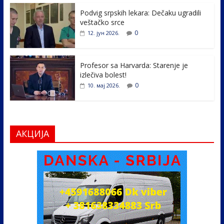
k
Podvig srpskih lekara: Dečaku ugradili
veštačko srce
0
12. јун 2026.
Profesor sa Harvarda: Starenje je
izlečiva bolest!
0
10. мај 2026.
АКЦИЈА