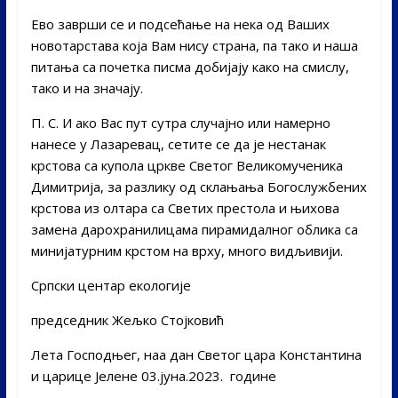
Ево заврши се и подсећање на нека од Ваших
новотарстава која Вам нису страна, па тако и наша
питања са почетка писма добијају како на смислу,
тако и на значају.
П. С. И ако Вас пут сутра случајно или намерно
нанесе у Лазаревац, сетите се да је нестанак
крстова са купола цркве Светог Великомученика
Димитрија, за разлику од склањања Богослужбених
крстова из олтара са Светих престола и њихова
замена дарохранилицама пирамидалног облика са
минијатурним крстом на врху, много видљивији.
Српски центар екологије
председник Жељко Стојковић
Лета Господњег, наа дан Светог цара Константина
и царице Јелене 03.јуна.2023. године