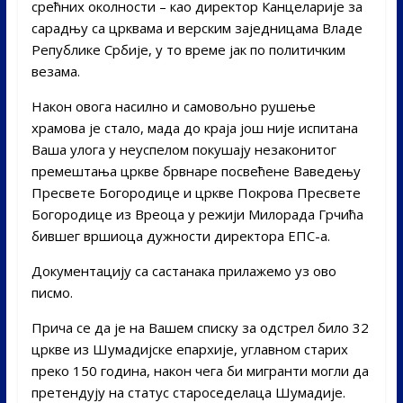
срећних околности – као директор Канцеларије за
сарадњу са црквама и верским заједницама Владе
Републике Србије, у то време јак по политичким
везама.
Након овога насилно и самовољно рушење
храмова је стало, мада до краја још није испитана
Ваша улога у неуспелом покушају незаконитог
премештања цркве брвнаре посвећене Ваведењу
Пресвете Богородице и цркве Покрова Пресвете
Богородице из Вреоца у режији Милорада Грчића
бившег вршиоца дужности директора ЕПС-а.
Документацију са састанака прилажемо уз ово
писмо.
Прича се да је на Вашем списку за одстрел било 32
цркве из Шумадијске епархије, углавном старих
преко 150 година, након чега би мигранти могли да
претендују на статус староседелаца Шумадије.