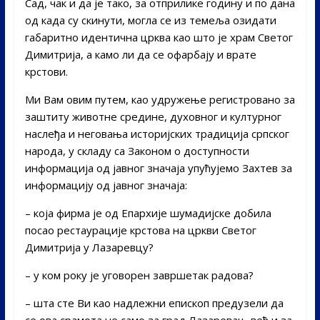
Сад, чак и да је тако, за отприлике годину и по дана
од када су скинути, могла се из темеља озидати
габаритно идентична црква као што је храм Светог
Димитрија, а камо ли да се офарбају и врате
крстови.
Ми Вам овим путем, као удружење регистровано за
заштиту животне средине, духовног и културног
наслеђа и неговања историјских традиција српског
народа, у складу са Законом о доступности
информација од јавног значаја упућујемо Захтев за
информацију од јавног значаја:
– која фирма je од Епархије шумадијске добила
посао рестаурације крстова на цркви Светог
Димитрија у Лазаревцу?
– у ком року је уговорен завршетак радова?
– шта сте Ви као надлежни епископ предузели да
се ова срамота не само за град Лазаревац, већ и за