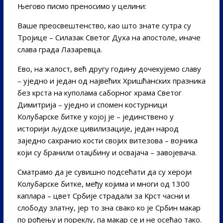
Његово писмо преносимо у целини:
Ваше преосвештенство, као што знате сутра су
Тројице – Силазак Светог Духа на апостоле, иначе
слава града Лазаревца.
Ево, на жалост, већ другу годину дочекујемо славу
– уједно и један од највећих Хришћанских празника
без крста на куполама саборног храма Светог
Димитрија – уједно и спомен костурници
Колубарске битке у којој је – јединствено у
историји људске цивилизације, један народ
заједно сахранио кости својих витезова – војника
који су бранили отаџбину и освајача – завојевача.
Сматрамо да је сувишно подсећати да су хероји
Колубарске битке, међу којима и многи од 1300
каплара – цвет Србије страдали за Крст часни и
слободу златну, јер то зна свако ко је Србин макар
по рођењу и пореклу, па макар се и не осећао тако.