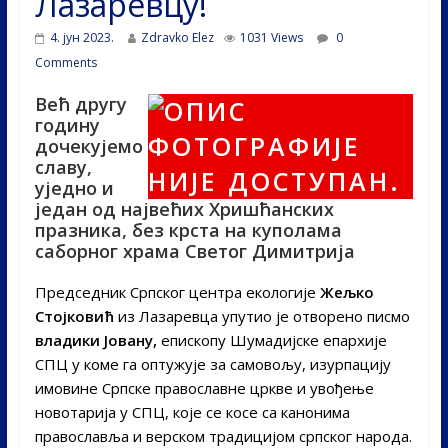
Лазаревцу!
4. јун 2023.
Zdravko Elez
1031 Views
0
Comments
Већ другу
годину
дочекујемо
славу,
уједно и
један од највећих Хришћанских
празника, без крста на куполама
саборног храма Светог Димитрија
Председник Српског центра екологије
Жељко
Стојковић
из Лазаревца упутио је отворено писмо
владики Јовану,
епископу Шумадијске епархије
СПЦ у коме га оптужује за самовољу, изурпацију
имовине Српске православне цркве и увођење
новотарија у СПЦ, које се косе са канонима
православља и верском традицијом српског народа.