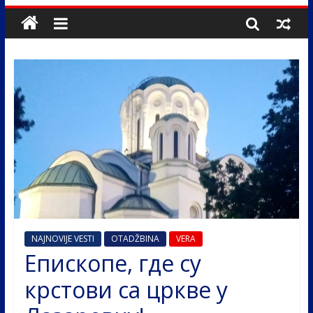
NAJNOVIJE VESTI
OTADŽBINA
VERA
Епископе, где су
крстови са цркве у