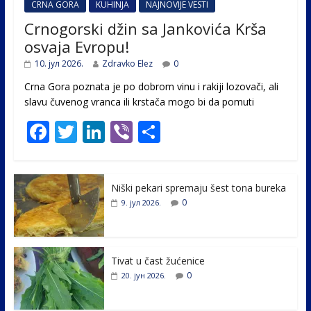
CRNA GORA
KUHINJA
NAJNOVIJE VESTI
Crnogorski džin sa Jankovića Krša
osvaja Evropu!
10. јул 2026.
Zdravko Elez
0
Crna Gora poznata je po dobrom vinu i rakiji lozovači, ali
slavu čuvenog vranca ili krstača mogo bi da pomuti
F
T
Li
Vi
S
ac
w
n
b
h
e
itt
k
er
ar
Niški pekari spremaju šest tona bureka
b
er
e
e
0
9. јул 2026.
o
dI
o
n
k
Tivat u čast žućenice
0
20. јун 2026.