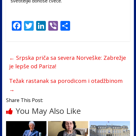
svetiteljki donose cveće.
F
T
Li
Vi
S
ac
w
n
b
h
e
itt
k
er
ar
b
er
e
e
←
Srpska priča sa severa Norveške: Zabrežje
o
dI
je lepše od Pariza!
o
n
Težak rastanak sa porodicom i otadžbinom
k
→
Share This Post:
You May Also Like