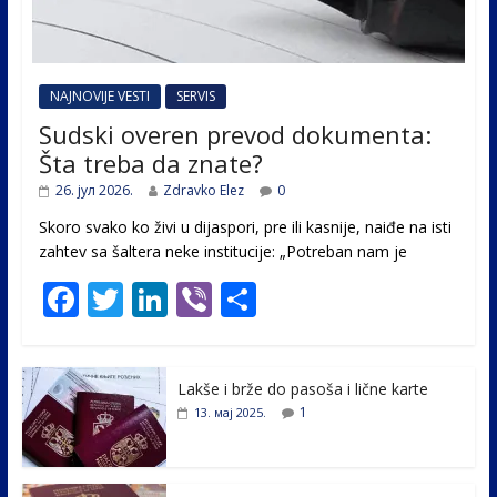
NAJNOVIJE VESTI
SERVIS
Sudski overen prevod dokumenta:
Šta treba da znate?
26. јул 2026.
Zdravko Elez
0
Skoro svako ko živi u dijaspori, pre ili kasnije, naiđe na isti
zahtev sa šaltera neke institucije: „Potreban nam je
F
T
Li
Vi
S
ac
w
n
b
h
e
itt
k
er
ar
Lakše i brže do pasoša i lične karte
b
er
e
e
1
13. мај 2025.
o
dI
o
n