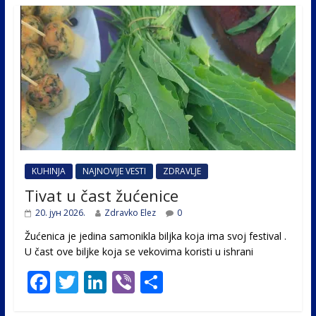
KUHINJA
NAJNOVIJE VESTI
ZDRAVLJE
Tivat u čast žućenice
20. јун 2026.
Zdravko Elez
0
Žućenica je jedina samonikla biljka koja ima svoj festival .
U čast ovе biljke koja se vekovima koristi u ishrani
F
T
Li
Vi
S
ac
w
n
b
h