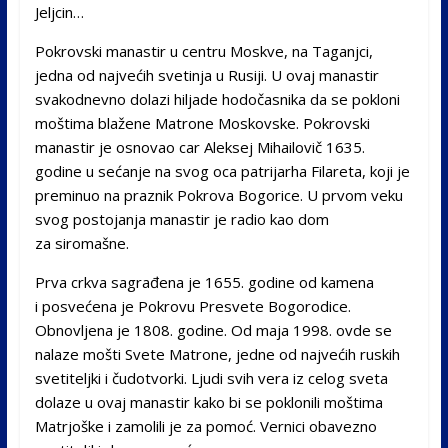
Jeljcin…
Pokrovski manastir u centru Moskve, na Taganjci,
jedna od najvećih svetinja u Rusiji. U ovaj manastir
svakodnevno dolazi hiljade hodočasnika da se pokloni
moštima blažene Matrone Moskovske. Pokrovski
manastir je osnovao car Aleksej Mihailovič 1635.
godine u sećanje na svog oca patrijarha Filareta, koji je
preminuo na praznik Pokrova Bogorice. U prvom veku
svog postojanja manastir je radio kao dom
za siromašne.
Prva crkva sagrađena je 1655. godine od kamena
i posvećena je Pokrovu Presvete Bogorodice.
Obnovljena je 1808. godine. Od maja 1998. ovde se
nalaze mošti Svete Matrone, jedne od najvećih ruskih
svetiteljki i čudotvorki. Ljudi svih vera iz celog sveta
dolaze u ovaj manastir kako bi se poklonili moštima
Matrjoške i zamolili je za pomoć. Vernici obavezno