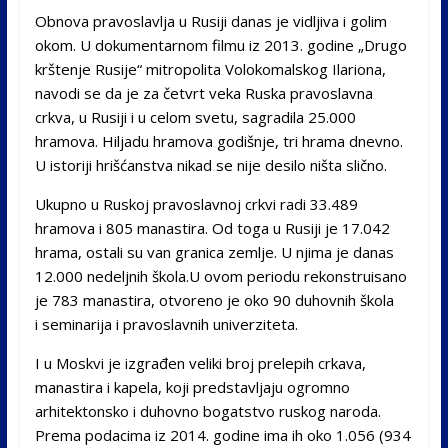
Obnova pravoslavlja u Rusiji danas je vidljiva i golim
okom. U dokumentarnom filmu iz 2013. godine „Drugo
krštenje Rusije“ mitropolita Volokomalskog Ilariona,
navodi se da je za četvrt veka Ruska pravoslavna
crkva, u Rusiji i u celom svetu, sagradila 25.000
hramova. Hiljadu hramova godišnje, tri hrama dnevno.
U istoriji hrišćanstva nikad se nije desilo ništa slično.
Ukupno u Ruskoj pravoslavnoj crkvi radi 33.489
hramova i 805 manastira. Od toga u Rusiji je 17.042
hrama, ostali su van granica zemlje. U njima je danas
12.000 nedeljnih škola.U ovom periodu rekonstruisano
je 783 manastira, otvoreno je oko 90 duhovnih škola
i seminarija i pravoslavnih univerziteta.
I u Moskvi je izgrađen veliki broj prelepih crkava,
manastira i kapela, koji predstavljaju ogromno
arhitektonsko i duhovno bogatstvo ruskog naroda.
Prema podacima iz 2014. godine ima ih oko 1.056 (934