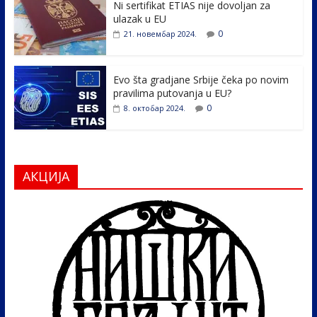
k
Ni sertifikat ETIAS nije dovoljan za
ulazak u EU
0
21. новембар 2024.
Evo šta gradjane Srbije čeka po novim
pravilima putovanja u EU?
0
8. октобар 2024.
АКЦИЈА