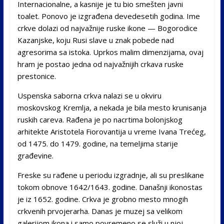
Internacionalne, a kasnije je tu bio smešten javni
toalet. Ponovo je izgrađena devedesetih godina. Ime
crkve dolazi od najvažnije ruske ikone — Bogorodice
Kazanjske, koju Rusi slave u znak pobede nad
agresorima sa istoka. Uprkos malim dimenzijama, ovaj
hram je postao jedna od najvažnijih crkava ruske
prestonice.
Uspenska saborna crkva nalazi se u okviru
moskovskog Kremlja, a nekada je bila mesto krunisanja
ruskih careva. Rađena je po nacrtima bolonjskog
arhitekte Aristotela Fiorovantija u vreme Ivana Trećeg,
od 1475. do 1479. godine, na temeljima starije
građevine.
Freske su rađene u periodu izgradnje, ali su preslikane
tokom obnove 1642/1643. godine. Današnji ikonostas
je iz 1652. godine. Crkva je grobno mesto mnogih
crkvenih prvojerarha. Danas je muzej sa velikom
galerijom ikona i samo povremeno se služi u njoj.