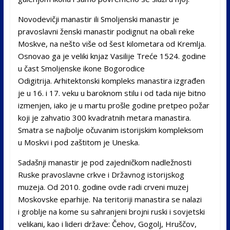
Novodevičji manastir ili Smoljenski manastir je
pravoslavni ženski manastir podignut na obali reke
Moskve, na nešto više od šest kilometara od Kremlja.
Osnovao ga je veliki knjaz Vasilije Treće 1524. godine
u čast Smoljenske ikone Bogorodice
Odigitrija. Arhitektonski kompleks manastira izgrađen
je u 16. i 17. veku u baroknom stilu i od tada nije bitno
izmenjen, iako je u martu prošle godine pretpeo požar
koji je zahvatio 300 kvadratnih metara manastira.
Smatra se najbolje očuvanim istorijskim kompleksom
u Moskvi i pod zaštitom je Uneska.
Sadašnji manastir je pod zajedničkom nadležnosti
Ruske pravoslavne crkve i Državnog istorijskog
muzeja. Od 2010. godine ovde radi crveni muzej
Moskovske eparhije. Na teritoriji manastira se nalazi
i groblje na kome su sahranjeni brojni ruski i sovjetski
velikani, kao i lideri države: Čehov, Gogolj, Hruščov,