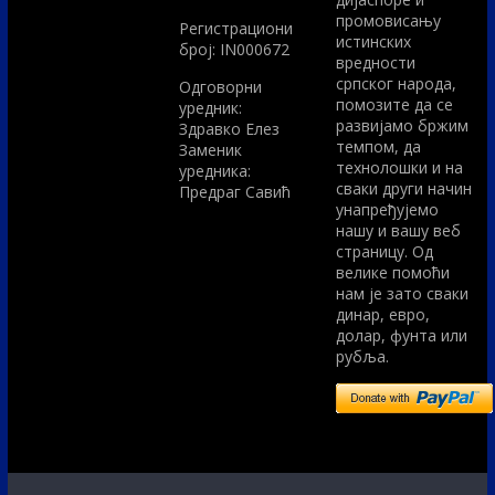
промовисању
Регистрациони
истинских
број: IN000672
вредности
српског народа,
Одговорни
помозите да се
уредник:
развијамо бржим
Здравко Елез
темпом, да
Заменик
технолошки и на
уредника:
сваки други начин
Предраг Савић
унапређујемо
нашу и вашу веб
страницу. Од
велике помоћи
нам је зато сваки
динар, евро,
долар, фунта или
рубља.