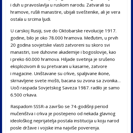
i duh u pravoslavlja u ruskom narodu. Zatvarali su
hramove, rušili manastire, ubijali sveštenike, ali je vera
ostala u srcima ljudi.
U carskoj Rusiji, sve do Oktobarske revolucije 1917.
godine, bilo je oko 78.000 hramova. Međutim, u prvih
20 godina sovjetske vlasti zatvoreni su skoro svi
manastiri, sve duhovne akademije i bogoslovije, kao
i preko 60.000 hramova. Hiljade svetinja je srušeno
eksplozivom ili su pretvarani u kasarne, zatvore
i magacine. Uništavane su crkve, spaljivane ikone,
skrnavljene svete mošti, bacana su zvona sa zvonika…
Uoči raspada Sovjetskog Saveza 1987. radilo je samo
6.500 crkava.
Raspadom SSSR-a završio se 74-godišnji period
mučeništva i crkva je postepeno od nekada glavnog
ideološkog neprijatelja postala institucija u koju narod
posle države i vojske ima najviše poverenja.