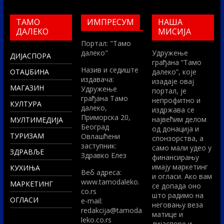
ТАМО
ИМПРЕСУМ
НАША
ДАЛЕКО
МИСИЈА
Портал: "Тамо
далеко"
Удружење
ДИЈАСПОРА
грађана “Тамо
Назив и седиште
ОТАЏБИНА
далеко”, које
издавача:
изадаје овај
МАГАЗИН
Удружење
портал, је
грађана Тамо
непрофитно и
КУЛТУРА
далеко,
издржава се
Приморска 20,
највећим делом
МУЛТИМЕДИЈА
Београд
од донација и
ТУРИЗАМ
Овлашћени
спонзорства, а
заступник:
само мали удео у
ЗДРАВЉЕ
Здравко Елез
финансирању
имају маркетинг
КУХИЊА
Вeб адреса:
и огласи. Ако вам
www.tamodaleko.
МАРКЕТИНГ
се допада оно
co.rs
што радимо на
ОГЛАСИ
e-mail:
неговању веза
redakcija@tamoda
матице и
leko.co.rs
дијаспоре и