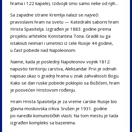
hrama i 122 kapele). Izdvojili smo samo neke od njih…
Sa zapadne strane Kremlja nalazi se najveći
pravoslavni hram na svetu — Katedralni saborni hram
Hrista Spasitelja. Izgrađen je 1883. godine prema
projektu arhitekte Konstantina Tona. Gradili su ga
istaknuti neimari i umetnici iz cele Rusije 44 godine,
u čast pobede nad Napoleonom.
Naime, kada je poslednji Napoleonov vojnik 1812.
napustio teritoriju carstva, Aleksandar Prvi je odmah
napisao ukaz o gradnji hrama u znak zahvalnosti Bogu.
Kako se dan ruske pobede poklopio sa Božićem, hram
je posvećen Hristovom rođenju.
Hram Hrista Spasitelja je za vreme carske Rusije bio
glavna moskovska crkva. Srušen je 1931. godine
po naredbi komunističkih vlasti. Na tom mestu je tada
izgrađen kompleks sa bazenima.