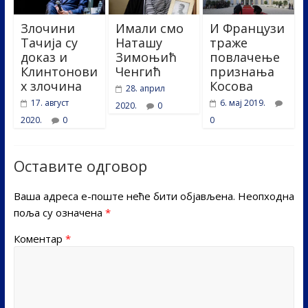
Злочини
Имали смо
И Французи
Тачија су
Наташу
траже
доказ и
Зимоњић
повлачење
Клинтонови
Ченгић
признања
х злочина
Косова
28. април
17. август
6. мај 2019.
2020.
0
2020.
0
0
Оставите одговор
Ваша адреса е-поште неће бити објављена.
Неопходна
поља су означена
*
Коментар
*