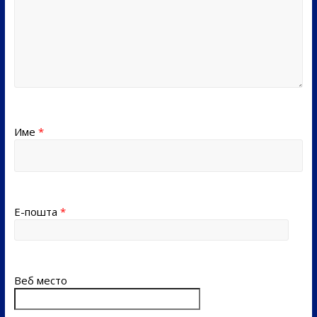
Име
*
Е-пошта
*
Веб место