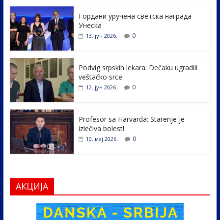
e
itt
k
er
ar
Гордани уручена светска награда
b
er
e
e
Унеска
o
dI
0
13. јун 2026.
o
n
k
Podvig srpskih lekara: Dečaku ugradili
veštačko srce
0
12. јун 2026.
Profesor sa Harvarda: Starenje je
izlečiva bolest!
0
10. мај 2026.
АКЦИЈА