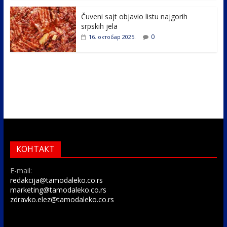
Čuveni sajt objavio listu najgorih
srpskih jela
0
16. октобар 2025.
КОНТАКТ
E-mail:
redakcija@tamodaleko.co.rs
marketing@tamodaleko.co.rs
zdravko.elez@tamodaleko.co.rs