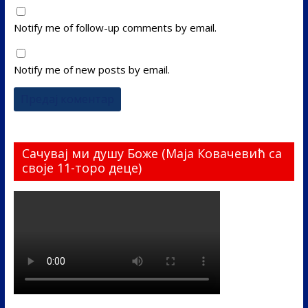
Notify me of follow-up comments by email.
Notify me of new posts by email.
Сачувај ми душу Боже (Маја Ковачевић са
своје 11-торо деце)