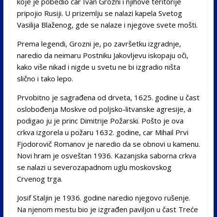
koje je pobedio car Ivan Grozni i njihove teritorije
pripojio Rusiji. U prizemlju se nalazi kapela Svetog
Vasilija Blaženog, gde se nalaze i njegove svete mošti.
Prema legendi, Grozni je, po završetku izgradnje,
naredio da neimaru Postniku Jakovljevu iskopaju oči,
kako više nikad i nigde u svetu ne bi izgradio ništa
slično i tako lepo.
Prvobitno je sagrađena od drveta, 1625. godine u čast
oslobođenja Moskve od poljsko-litvanske agresije, a
podigao ju je princ Dimitrije Požarski. Pošto je ova
crkva izgorela u požaru 1632. godine, car Mihail Prvi
Fjodorovič Romanov je naredio da se obnovi u kamenu.
Novi hram je osveštan 1936. Kazanjska saborna crkva
se nalazi u severozapadnom uglu moskovskog
Crvenog trga.
Josif Staljin je 1936. godine naredio njegovo rušenje.
Na njenom mestu bio je izgrađen paviljon u čast Treće