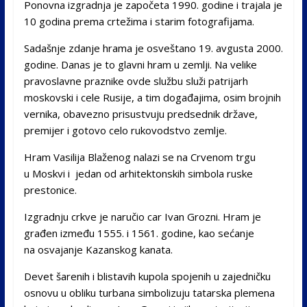
Ponovna izgradnja je započeta 1990. godine i trajala je
10 godina prema crtežima i starim fotografijama.
Sadašnje zdanje hrama je osveštano 19. avgusta 2000.
godine. Danas je to glavni hram u zemlji. Na velike
pravoslavne praznike ovde službu služi patrijarh
moskovski i cele Rusije, a tim događajima, osim brojnih
vernika, obavezno prisustvuju predsednik države,
premijer i gotovo celo rukovodstvo zemlje.
Hram Vasilija Blaženog nalazi se na Crvenom trgu
u Moskvi i jedan od arhitektonskih simbola ruske
prestonice.
Izgradnju crkve je naručio car Ivan Grozni. Hram je
građen između 1555. i 1561. godine, kao sećanje
na osvajanje Kazanskog kanata.
Devet šarenih i blistavih kupola spojenih u zajedničku
osnovu u obliku turbana simbolizuju tatarska plemena