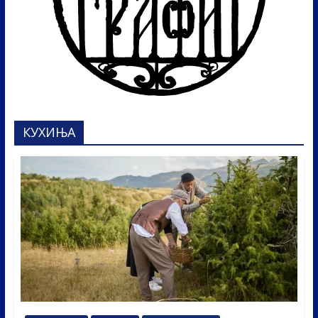
КУХИЊА