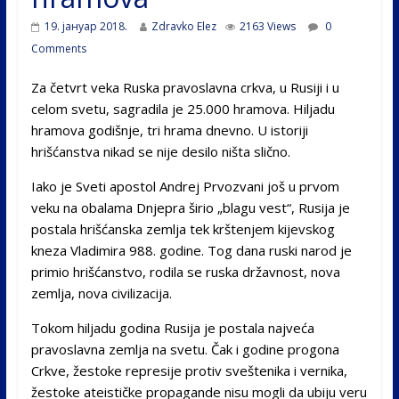
19. јануар 2018.
Zdravko Elez
2163 Views
0
Comments
Za četvrt veka Ruska pravoslavna crkva, u Rusiji i u
celom svetu, sagradila je 25.000 hramova. Hiljadu
hramova godišnje, tri hrama dnevno. U istoriji
hrišćanstva nikad se nije desilo ništa slično.
Iako je Sveti apostol Andrej Prvozvani još u prvom
veku na obalama Dnjepra širio „blagu vest“, Rusija je
postala hrišćanska zemlja tek krštenjem kijevskog
kneza Vladimira 988. godine. Tog dana ruski narod je
primio hrišćanstvo, rodila se ruska državnost, nova
zemlja, nova civilizacija.
Tokom hiljadu godina Rusija je postala najveća
pravoslavna zemlja na svetu. Čak i godine progona
Crkve, žestoke represije protiv sveštenika i vernika,
žestoke ateističke propagande nisu mogli da ubiju veru