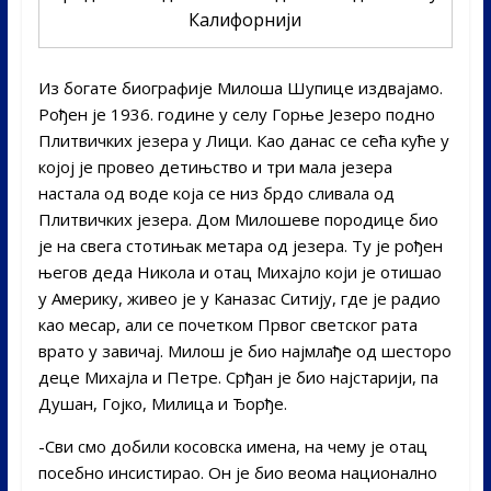
Калифорнији
Из богате биографије Милоша Шупице издвајамо.
Рођен је 1936. године у селу Горње Језеро подно
Плитвичких језера у Лици. Као данас се сећа куће у
којој је провео детињство и три мала језера
настала од воде која се низ брдо сливала од
Плитвичких језера. Дом Милошеве породице био
је на свега стотињак метара од језера. Ту је рођен
његов деда Никола и отац Михајло који је отишао
у Америку, живео је у Каназас Ситију, где је радио
као месар, али се почетком Првог светског рата
врато у завичај. Милош је био најмлађе од шесторо
деце Михајла и Петре. Срђан је био најстарији, па
Душан, Гојко, Милица и Ђорђе.
-Сви смо добили косовска имена, на чему је отац
посебно инсистирао. Он је био веома национално