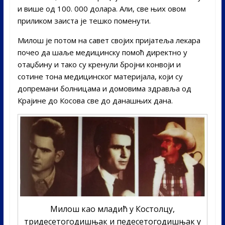
и више од 100. 000 долара. Али, све њих овом
приликом заиста је тешко поменути.
Милош је потом на савет својих пријатеља лекара
почео да шаље медицинску помоћ директно у
отаџбину и тако су кренули бројни конвоји и
сотине тона медицинског материјала, који су
допремани болницама и домовима здравља од
Крајине до Косова све до данашњих дана.
Милош као младић у Костолцу,
тридесетогодишњак и педесетогодишњак у