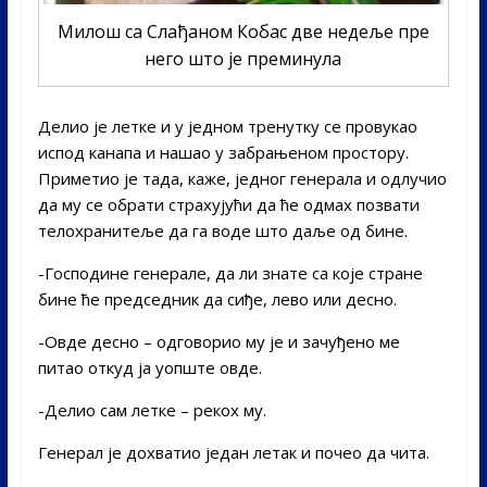
Милош са Слађаном Кобас две недеље пре
него што је преминула
Делио је летке и у једном тренутку се провукао
испод канапа и нашао у забрањеном простору.
Приметио је тада, каже, једног генерала и одлучио
да му се обрати страхујући да ће одмах позвати
телохранитеље да га воде што даље од бине.
-Господине генерале, да ли знате са које стране
бине ће председник да сиђе, лево или десно.
-Овде десно – одговорио му је и зачуђено ме
питао откуд ја уопште овде.
-Делио сам летке – рекох му.
Генерал је дохватио један летак и почео да чита.