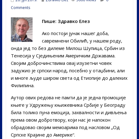
Comments
Пише: Здравко Елез
Ако постоји јунак нашег доба,
савремнени Обилић, у нашем роду,
онда јед то без дилеме Милош Шупица, Србин из
Тенесија у Сједињеним Америчким Државама.
Својим доброчинствима овај изузетни човек
задужио је српски народ, посебно у отаџбини, али
и многе људе широм света од Етиопије до далеких
Филипина.
Аутор ових редова не памти да је једна промоције
књиге у Удружењу књижевника Србије у Београду
била толико пуна емоција, захвалности и дивљења
према овом добротвору, који нас је напокон
обрадовао својим мемоарима под насловом „Од
Српске Крајине до Америке“.