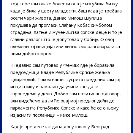
тод теретом опаке болести она је изгубила битку
када је била у цвету младости, баш када је требала
осети чари живота. Данас Милош Шупица
покушава да прогласи Слађану Кобас симболом
страдања, патње и мучеништва српске деце и то је
главни разлог што је допутовао у Србију. О овој
племенитој иницијативи лично смо разговарали са
овим добротвором.
-Недавно сам путовао у Феникс где је боравила
председница Владе Републике Српске Жељка
Цвијановић. Током нашег сусрета предочио сам јој
инцијативу и замолио да учини све да је
спроведемо у дело. Добио сам позитиван одговор,
али видећемо да ли ће овај мој предлог доћи до
парламента Републике Српске и како ће се о њему
изјаснити посланици – каже Милош.
Кад је пре десетак дана допутовао у Београд