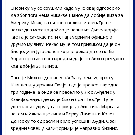
Снови су му се срушили када му је овај одговорио
да због тога нема никакве шансе да добије виза за
Америку. Ипак, на његово велико изненађење
после два месеца добио је позив из Дизелдорфа
где га је сачекао исти онај амерички официр и
уручио му визу. Рекао му је том приликом да је он
био једини Југословен који је рекао да се не би
борио против свог народа и да је то било пресудно
код добијања папира.
Тако је Милош дошао у обећану земљу, прво у
Кливленд у држави Охајо, где је провео наредне
три године, а онда се преселио у Лос Анђелес у
Калифорнији, где му је био и брат Ђорђе. Ту је
упознао и супругу са којом је добио сина Марка, а
потом и близанце сина и ћерку Дамона и Колет.
Данас су то одрасли и врло успешни људи. Овај
вредни човек у Калифорнији је направио бизнис,