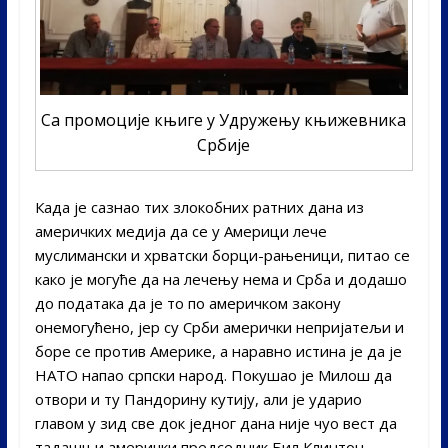
Са промоције књиге у Удружењу књижевника
Србије
Када је сазнао тих злокобних ратних дана из
америчких медија да се у Америци лече
муслимански и хрватски борци-рањеници, питао се
како је могуће да на лечењу нема и Срба и додашо
до података да је то по америчком закону
онемогућено, јер су Срби амерички непријатељи и
боре се против Америке, а наравно истина је да је
НАТО напао српски народ. Покушао је Милош да
отвори и ту Пандорину кутију, али је ударио
главом у зид све док једног дана није чуо вест да
тадашњи амерички председник Бил Клинтон