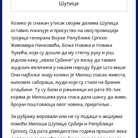
Шупице
Колико је снажан утисак својим делима Шупица
оставио показује и присуство на овој промоцији
тројице генерала Војске Републике Српске:
Живомира Нинковића, Божа Новака и Новака
Ђукића, који су дошли да му стегну руку и још
једном кажу „хвала Србине“ уз жељу да таквих
људских величина у нашем народу буде што више.
Они најбоље знају колико је Милош спасао живота,
њихових сабораца, људи који су стали на браник
отаџбине. Ту су били и рањеници из рата 90-тих
којима је Милошева рука спаса дала шансу да живе,
бројни поштоваоци овог човека, пријатељи…
За рубрику веровали или не су подаци о акцијама
помоћи Милоша Шупице Србији и Републици
Српској. Од рата деведесетих година прошлог века