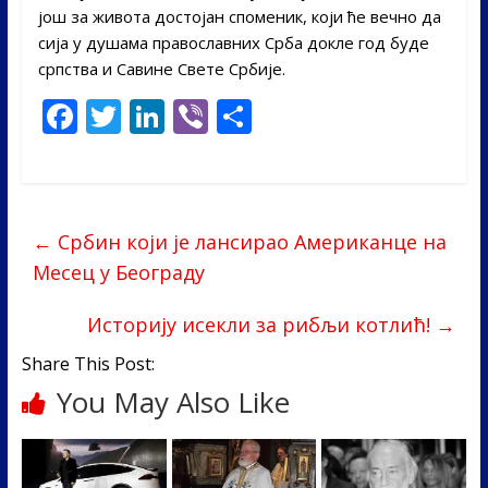
још за живота достојан споменик, који ће вечно да
сија у душама православних Срба докле год буде
српства и Савине Свете Србије.
F
T
Li
Vi
S
ac
w
n
b
h
e
itt
k
er
ar
b
er
e
e
←
Србин који је лансирао Американце на
o
dI
Месец у Београду
o
n
k
Историју исекли за рибљи котлић!
→
Share This Post:
You May Also Like