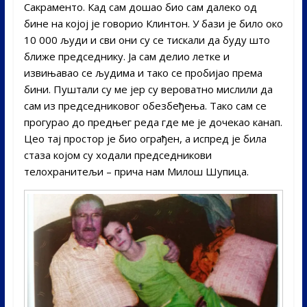
Сакраменто. Кад сам дошао био сам далеко од
бине на којој је говорио Клинтон. У бази је било око
10 000 људи и сви они су се тискали да буду што
ближе председнику. Ја сам делио летке и
извињавао се људима и тако се пробијао према
бини. Пуштали су ме јер су вероватно мислили да
сам из председниковог обезбеђења. Тако сам се
прогурао до предњег реда где ме је дочекао канап.
Цео тај простор је био ограђен, а испред је била
стаза којом су ходали председникови
телохранитељи – прича нам Милош Шупица.