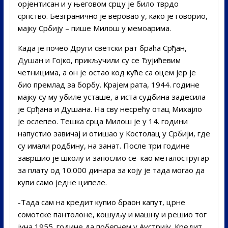
орјентисан и у његовом срцу је било тврдо
српство. Безгранично је веровао у, како је говорио,
мајку Србију – пише Милош у мемоарима.
Када је почео Други светски рат браћа Срђан,
Душан и Гојко, прикључили су се Ђујићевим
четницима, а он је остао код куће са оцем јер је
био премлад за борбу. Крајем рата, 1944. године
мајку су му убиле усташе, а иста судбина задесила
је Срђана и Душана. На сву несрећу отац Михајло
је ослепео. Тешка срца Милош је у 14. години
напустио завичај и отишао у Костолац у Србији, где
су имали родбину, на занат. После три године
завршио је школу и запослио се као металостругар
за плату од 10.000 динара за коју је тада могао да
купи само једне ципеле.
-Тада сам на кредит купио браон капут, црне
сомотске пантолоне, кошуљу и машну и решио тог
јуна 1955. године да побегнем у Аустрију. Кредит