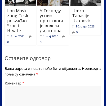
Ilon Mask
У Господу
Umro
zbog Tesle
уснио
Tanasije
posvađao
прота кога
Uzunović
Srbe i
је волела
10. март 2023.
Hrvate
дијаспора
0
8. јул 2021.
1. мај 2020.
0
0
Оставите одговор
Ваша адреса е-поште неће бити објављена.
Неопходна
поља су означена
*
Коментар
*