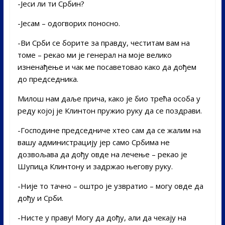
-Јеси ли ти Србин?
-Јесам – одогворих поносно.
-Ви Срби се борите за правду, честитам вам на
томе – рекао ми је генерал на моје велико
изненађење и чак ме посаветовао како да дођем
до председника.
Милош нам даље прича, како је био трећа особа у
реду којој је Клинтон пружио руку да се поздрави.
-Господине председниче хтео сам да се жалим на
вашу администрацију јер само Србима не
дозвољава да дођу овде на лечење – рекао је
Шупица Клинтону и задржао његову руку.
-Није то тачно – оштро је узвратио – могу овде да
дођу и Срби.
-Нисте у праву! Могу да дођу, али да чекају на