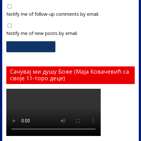
Notify me of follow-up comments by email.
Notify me of new posts by email.
Сачувај ми душу Боже (Маја Ковачевић са
своје 11-торо деце)