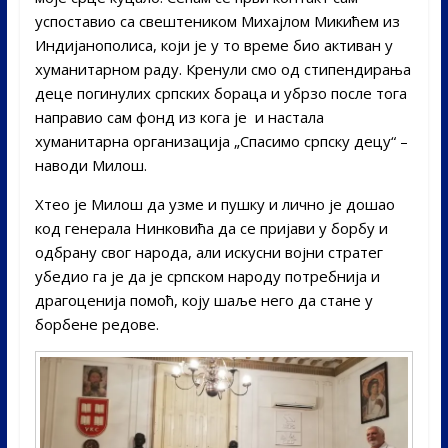
успоставио са свештеником Михајлом Микићем из
Индијанополиса, који је у то време био активан у
хуманитарном раду. Кренули смо од стипендирања
деце погинулих српских бораца и убрзо после тога
направио сам фонд из кога је и настала
хуманитарна организација „Спасимо српску децу“ –
наводи Милош.
Хтео је Милош да узме и пушку и лично је дошао
код генерала Нинковића да се пријави у борбу и
одбрану свог народа, али искусни војни стратег
убедио га је да је српском народу потребнија и
драгоценија помоћ, коју шаље него да стане у
борбене редове.