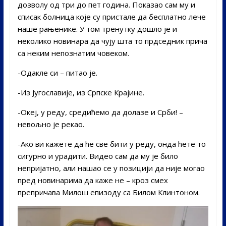
дозволу од три до пет година. Показао сам му и
списак болница које су пристале да бесплатно лече
наше рањенике. У том тренутку дошло је и
неколико новинара да чују шта то прдседник прича
са неким непознатим човеком.
-Одакле си – питао је.
-Из Југославије, из Српске Крајине.
-Океј, у реду, средићемо да долазе и Срби! –
невољно је рекао.
-Ако ви кажете да ће све бити у реду, онда ћете то
сигурно и урадити. Видео сам да му је било
непријатно, али нашао се у позицији да није могао
пред новинарима да каже не – кроз смех
препричава Милош епизоду са Билом Клинтоном.