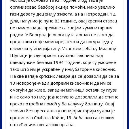
организовао безброј акција помоћи. Иако увелико
гази девету деценију живота, а на Петровдан, 12.
јула, напунио је пуне 83 године, овај крепки старац
не намерава да прекине са својим хуманитарним
радом. У Београд је овога пута дошао не само да
представи своје мемоаре, него и да погура једну
племениту иницијативу. У свежем сећању Милошу
Шупици је случај монструозног злочина над
бањалучким бемама 1994. године, које су уморене
тако што им је ускраћен у инкубаторима кисеоник.
На све вапаје српских лекара да се дозволи да се за
13 новорођенчади допреми кисеоник и да им се
омогући да живе, западни моћници остали су глуви
и не само то нису једноставно дозволили да стигне
преко потребна помоћ у бањалучку болницу. Овај
злочин без преседана у новијој историји чудом је
преживела Слађана Кобас, 13. беба али са тешким
оштећењима виталних органа.