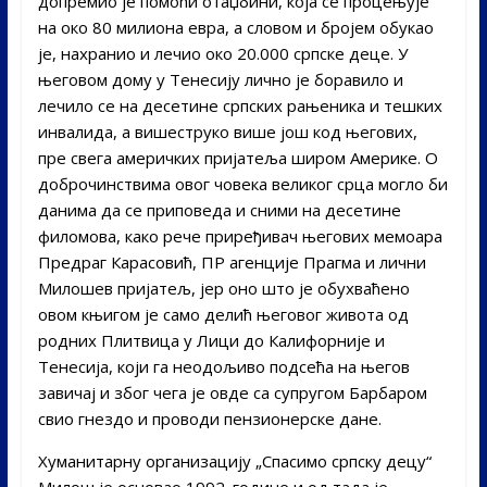
допремио је помоћи отаџбини, која се процењује
на око 80 милиона евра, а словом и бројем обукао
је, нахранио и лечио око 20.000 српске деце. У
његовом дому у Тенесију лично је боравило и
лечило се на десетине српских рањеника и тешких
инвалида, а вишеструко више још код његових,
пре свега америчких пријатеља широм Америке. О
доброчинствима овог човека великог срца могло би
данима да се приповеда и сними на десетине
филомова, како рече приређивач његових мемоара
Предраг Карасовић, ПР агенције Прагма и лични
Милошев пријатељ, јер оно што је обухваћено
овом књигом је само делић његовог живота од
родних Плитвица у Лици до Калифорније и
Тенесија, који га неодољиво подсећа на његов
завичај и због чега је овде са супругом Барбаром
свио гнездо и проводи пензионерске дане.
Хуманитарну организацију „Спасимо српску децу“
Милош је основао 1992. године и од тада је