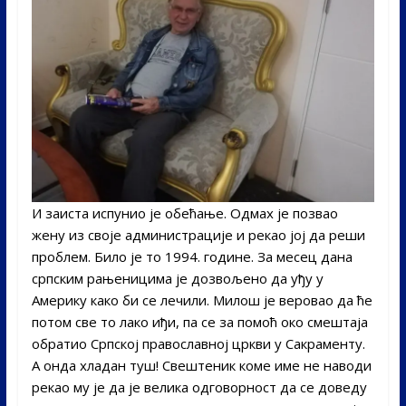
И заиста испунио је обећање. Одмах је позвао
жену из своје администрације и рекао јој да реши
проблем. Било је то 1994. године. За месец дана
српским рањеницима је дозвољено да уђу у
Америку како би се лечили. Милош је веровао да ће
потом све то лако иђи, па се за помоћ око смештаја
обратио Српској православној цркви у Сакраменту.
А онда хладан туш! Свештеник коме име не наводи
рекао му је да је велика одговорност да се доведу