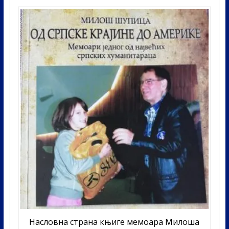
Насловна страна књиге мемоара Милоша