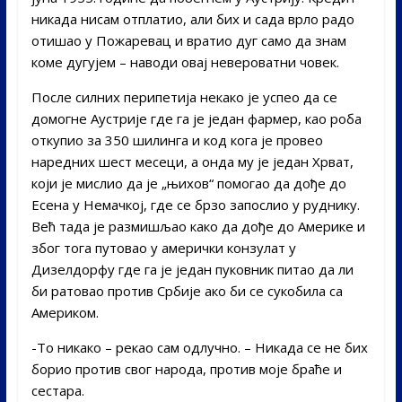
никада нисам отплатио, али бих и сада врло радо
отишао у Пожаревац и вратио дуг само да знам
коме дугујем – наводи овај невероватни човек.
После силних перипетија некако је успео да се
домогне Аустрије где га је један фармер, као роба
откупио за 350 шилинга и код кога је провео
наредних шест месеци, а онда му је један Хрват,
који је мислио да је „њихов“ помогао да дође до
Есена у Немачкој, где се брзо запослио у руднику.
Већ тада је размишљао како да дође до Америке и
због тога путовао у амерички конзулат у
Дизелдорфу где га је један пуковник питао да ли
би ратовао против Србије ако би се сукобила са
Америком.
-То никако – рекао сам одлучно. – Никада се не бих
борио против свог народа, против моје браће и
сестара.