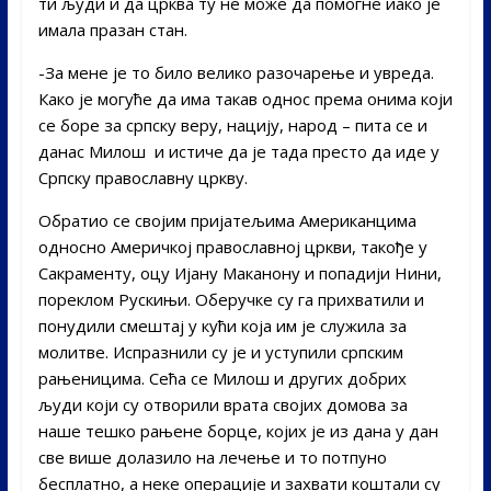
ти људи и да црква ту не може да помогне иако је
имала празан стан.
-За мене је то било велико разочарење и увреда.
Како је могуће да има такав однос према онима који
се боре за српску веру, нацију, народ – пита се и
данас Милош и истиче да је тада престо да иде у
Српску православну цркву.
Обратио се својим пријатељима Американцима
односно Америчкој православној цркви, такође у
Сакраменту, оцу Ијану Маканону и попадији Нини,
пореклом Рускињи. Оберучке су га прихватили и
понудили смештај у кући која им је служила за
молитве. Испразнили су је и уступили српским
рањеницима. Сећа се Милош и других добрих
људи који су отворили врата својих домова за
наше тешко рањене борце, којих је из дана у дан
све више долазило на лечење и то потпуно
бесплатно, а неке операције и захвати коштали су