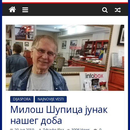
DIJASPORA
NAJNOVIJE VESTI
Милош Шупица јунак
нашег доба
20. јул 2019.
Zdravko Elez
3006 Views
0