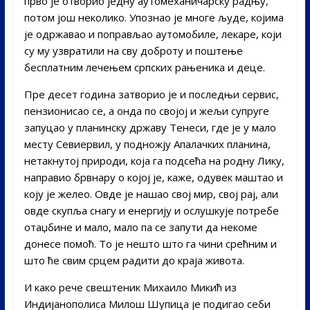
прво је отворио једну аутомеханичарску радњу,
потом још неколико. Упознао је многе људе, којима
је одржавао и поправљао аутомобиле, лекаре, који
су му узвратили на сву доброту и поштење
бесплатним лечењем српских рањеника и деце.
Пре десет година затворио је и последњи сервис,
пензионисао се, а онда по својој и жељи супруге
запуцао у планинску државу Тенеси, где је у мало
месту Севиервил, у подножју Апалачких планина,
нетакнутој природи, која га подсећа на родну Лику,
направио брвнару о којој је, каже, одувек маштао и
коју је желео. Овде је нашао свој мир, свој рај, али
овде скупља снагу и енергију и ослушкује потребе
отаџбине и мало, мало па се запути да некоме
донесе помоћ. То је нешто што га чини срећним и
што ће свим срцем радити до краја живота.
И како рече свештеник Михаило Микић из
Индијанополиса Милош Шупица је подигао себи