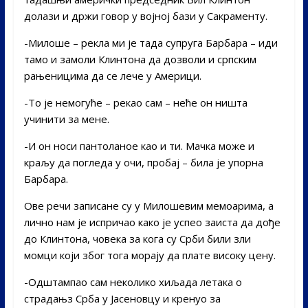
долази и држи говор у војној бази у Сакраменту.
-Милоше – рекла ми је тада супруга Барбара – иди
тамо и замоли Клинтона да дозволи и српским
рањеницима да се лече у Америци.
-То је немогуће – рекао сам – неће он ништа
учинити за мене.
-И он носи пантоланое као и ти. Мачка може и
краљу да погледа у очи, пробај – била је упорна
Барбара.
Ове речи записане су у Милошевим мемоарима, а
лично нам је испричао како је успео заиста да дође
до Клинтона, човека за кога су Срби били зли
момци који због тога морају да плате високу цену.
-Одштампао сам неколико хиљада летака о
страдањз Срба у Јасеновцу и кренуо за