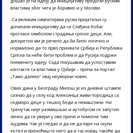
дошао је на идеју да иницијативу предочи руским
властима због чега је боравио и у Москви.
-Са великим симпатијама руски пријатељи су
дочекали иницијативу да се Слађана Кобас
прогласи симболом страдања српске деце. Али,
дискретно ми је речено да би било логично и
нормалоно да то прво прихвати Србија и Република
Српска па неће бити проблем и да Русија подржи
племениту идеју. Сада покушавам да успоставим
контакте са властима у Србији – прича за портал
„Тамо далеко“ овај неуморни човек.
Ових дана у Београду Милош је из дневне штампе
сазнао да у селу код Алексинца живи породица са
седморо деце у тешкој беди и немаштини. Ни
тренутак није размишљао и аутобусом се запутио
лично да се увери у ове приче и помогне тим
људима. Чак је гледао и да не да паре на скупи
хотел и преноћиште него да и тај новац такође да