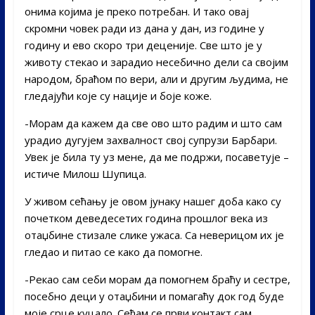
онима којима је преко потребан. И тако овај
скромни човек ради из дана у дан, из године у
годину и ево скоро три деценије. Све што је у
животу стекао и зарадио несебично дели са својим
народом, браћом по вери, али и другим људима, не
гледајући које су нације и боје коже.
-Морам да кажем да све ово што радим и што сам
урадио дугујем захвалност свој супрузи Барбари.
Увек је била ту уз мене, да ме подржи, посаветује –
истиче Милош Шупица.
У живом сећању је овом јунаку нашег доба како су
почетком деведесетих година прошлог века из
отаџбине стизале слике ужаса. Са неверицом их је
гледао и питао се како да помогне.
-Рекао сам себи морам да помогнем браћу и сестре,
посебно деци у отаџбини и помагаћу док год буде
моје срце куцало. Сећам се први контакт сам