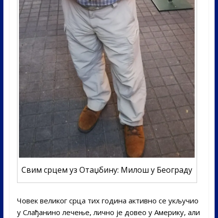
Свим срцем уз Отаџбину: Милош у Београду
Човек великог срца тих година активно се укључио
у Слађанино лечење, лично је довео у Америку, али