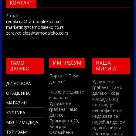
КОНТАКТ
E-mail:
redakcija@tamodaleko.co.rs
marketing@tamodaleko.co.rs
zdravko.elez@tamodaleko.co.rs
ТАМО
ИМПРЕСУМ
НАША
ДАЛЕКО
МИСИЈА
Портал: "Тамо
далеко"
Удружење
ДИЈАСПОРА
грађана “Тамо
Назив и седиште
ОТАЏБИНА
далеко”, које
издавача:
изадаје овај
МАГАЗИН
Удружење
портал, је
грађана Тамо
непрофитно и
КУЛТУРА
далеко,
издржава се
Приморска 20,
највећим делом
МУЛТИМЕДИЈА
Београд
од донација и
ТУРИЗАМ
Овлашћени
спонзорства, а