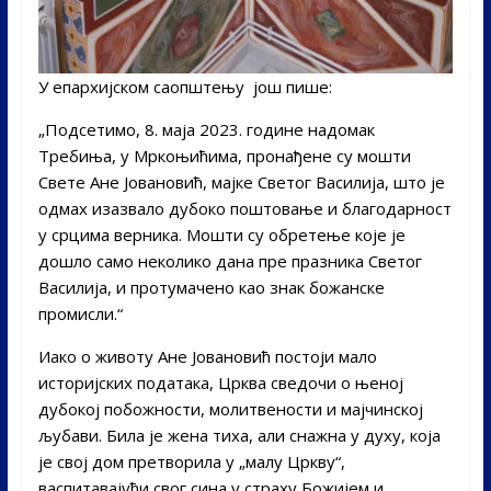
У епархијском саопштењу још пише:
„Подсетимо, 8. маја 2023. године надомак
Требиња, у Мркоњићима, пронађене су мошти
Свете Ане Јовановић, мајке Светог Василија, што је
одмах изазвало дубоко поштовање и благодарност
у срцима верника. Мошти су обретење које је
дошло само неколико дана пре празника Светог
Василија, и протумачено као знак божанске
промисли.“
Иако о животу Ане Јовановић постоји мало
историјских података, Црква сведочи о њеној
дубокој побожности, молитвености и мајчинској
љубави. Била је жена тиха, али снажна у духу, која
је свој дом претворила у „малу Цркву“,
васпитавајући свог сина у страху Божијем и