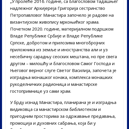
„У пролеће 2016. године, са благословом тадашњег
надлежног Архијереја Григорија сестринство
Петропавловог Манастира започело је радове на
византијском живопису мркоњићког храма.
Почетком 2020. године, материјалном подршком
Владе Републике Србије и Владе Републике
Српске, добротом и прилозима многобројних
приложника из земље и иностранства али и уз
несебичну сарадњу сеоских мештана, но пре свега
другом – милошћу и благословом Самог Господа и
Његовог верног слуге Светог Василија, започета је
изградња монашког конака, комплекса монашких
рукоделничких радионица и манастирске
гостопримнице уз сами храм.
У брду изнад Манастира, планирана је и изградња
видиковца са манастирском библиотеком и
пригодним просторима за одржавање предавања,
промоција и духовних сабрања, која би у