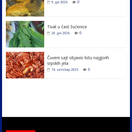
b
er
e
e
0
9. јул 2026.
o
dI
o
n
k
Tivat u čast žućenice
0
20. јун 2026.
Čuveni sajt objavio listu najgorih
srpskih jela
0
16. октобар 2025.