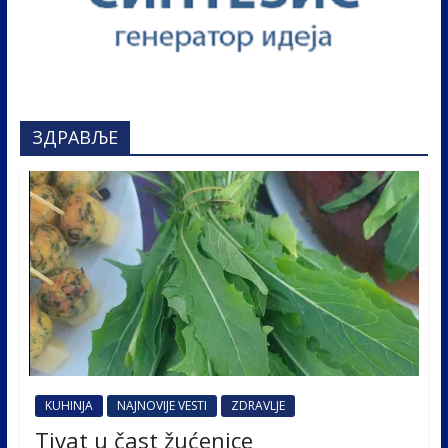
ЗДРАВЉЕ
KUHINJA
NAJNOVIJE VESTI
ZDRAVLJE
Tivat u čast žućenice