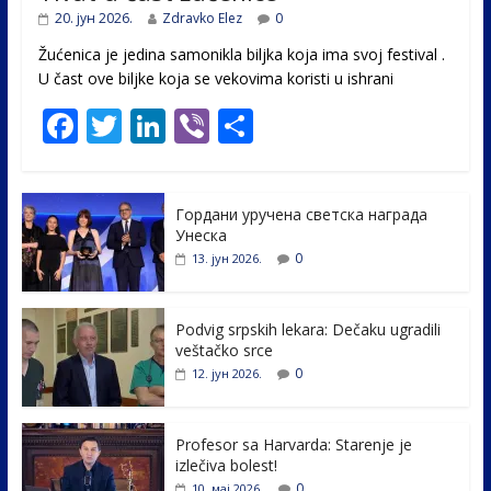
20. јун 2026.
Zdravko Elez
0
Žućenica je jedina samonikla biljka koja ima svoj festival .
U čast ovе biljke koja se vekovima koristi u ishrani
F
T
Li
Vi
S
ac
w
n
b
h
e
itt
k
er
ar
Гордани уручена светска награда
b
er
e
e
Унеска
o
dI
0
13. јун 2026.
o
n
k
Podvig srpskih lekara: Dečaku ugradili
veštačko srce
0
12. јун 2026.
Profesor sa Harvarda: Starenje je
izlečiva bolest!
0
10. мај 2026.