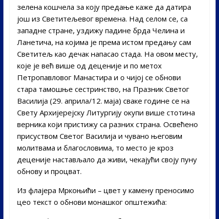
зелена кошчела за коју предање каже да датира
још из Светитељевог времена. Над селом се, са
западне стране, уздижу падине брда Челина и
Ланетича, на којима је према истом предању сам
Светитељ као дечак напасао стада. На овом месту,
које је већ више од деценије и по метох
Петропавловог Манастира и о чијој се обнови
стара тамошње сестринство, на Празник Светог
Василија (29. априла/12. маја) сваке године се на
Свету Архијерејску Литургију окупи више стотина
верника који пристижу са разних страна. Освећено
присуством Светог Василија и чувано његовим
молитвама и благословима, то место је кроз
деценије настављало да живи, чекајући своју пуну
обнову и процват.
Из флајера Мркоњићи – цвет у камену преносимо
цео текст о обнови монашког општежића: