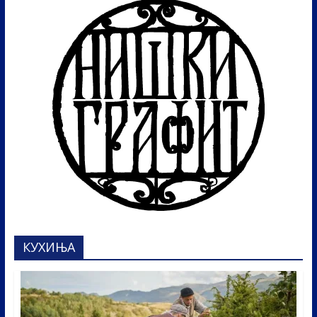
КУХИЊА