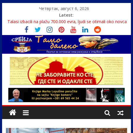
Четвртак, август 6, 2026
Latest:
Monasi spasili dete sa litice visoke 15 metara
Talasi izbacili na plažu 700.000 evra, ljudi se otimali oko novca
Srbin zaspao na Dunavu, reka ga odnela u Rumuniju
Politika i seks glavne teme srpskih medija
U Srbiji pola miliona migranata, 100 000 stranaca se zaposlilo