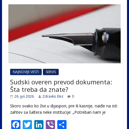
NAJNOVIJE VESTI
SERVIS
Sudski overen prevod dokumenta:
Šta treba da znate?
26. јул 2026.
Zdravko Elez
0
Skoro svako ko živi u dijaspori, pre ili kasnije, naiđe na isti
zahtev sa šaltera neke institucije: „Potreban nam je
F
T
Li
Vi
S