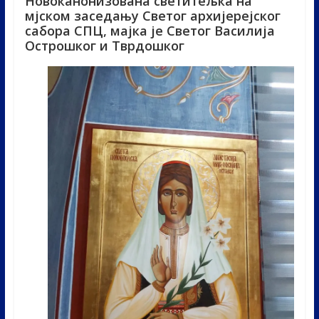
Новоканонизована светитељка на
мјском заседању Светог архијерејског
сабора СПЦ, мајка је Светог Василија
Острошког и Тврдошког