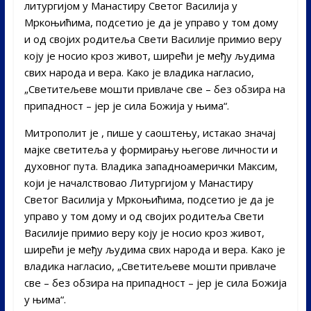
литургијом у Манастиру Светог Василија у
Мркоњићима, подсетио је да је управо у том дому
и од својих родитеља Свети Василије примио веру
коју је носио кроз живот, ширећи је међу људима
свих народа и вера. Како је владика нагласио,
„Светитељеве мошти привлаче све – без обзира на
припадност – јер је сила Божија у њима“.
Митрополит је , пише у саоштењу, истакао значај
мајке светитеља у формирању његове личности и
духовног пута. Владика западноамерички Максим,
који је началствовао Литургијом у Манастиру
Светог Василија у Мркоњићима, подсетио је да је
управо у том дому и од својих родитеља Свети
Василије примио веру коју је носио кроз живот,
ширећи је међу људима свих народа и вера. Како је
владика нагласио, „Светитељеве мошти привлаче
све – без обзира на припадност – јер је сила Божија
у њима“.