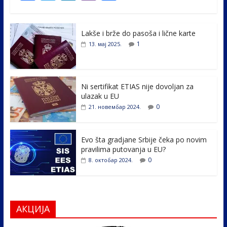
ac
w
n
b
h
e
itt
k
er
ar
Lakše i brže do pasoša i lične karte
b
er
e
e
1
13. мај 2025.
o
dI
o
n
k
Ni sertifikat ETIAS nije dovoljan za
ulazak u EU
0
21. новембар 2024.
Evo šta gradjane Srbije čeka po novim
pravilima putovanja u EU?
0
8. октобар 2024.
АКЦИЈА