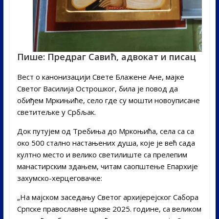
Пише: Предраг Савић, адвокат и писац
Вест о канонизацији Свете Блажене Ане, мајке
Светог Василија Острошког, била је повод да
обиђем Мркињиће, село где су мошти новоуписане
светитељке у Србљак.
Док путујем од Требиња до Мркоњића, села са са
око 500 стално настањених душа, које је већ сада
култно место и велико светилиште са прелепим
манастирским здањем, читам саопштење Епархије
захумско-херцеговачке:
„На мајском заседању Светог архијерејског Сабора
Српске православне цркве 2025. године, са великом