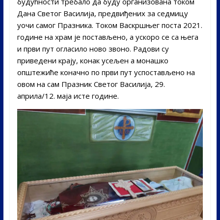
будућности требало да буду организована током
Дана Светог Василија, предвиђених за седмицу
уочи самог Празника. Током Васкршњег поста 2021.
године на храм је постављено, а ускоро се са њега
и први пут огласило ново звоно. Радови су
приведени крају, конак усељен а монашко
општежиће коначно по први пут успостављено на
овом на сам Празник Светог Василија, 29.
априла/12. маја исте године.