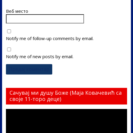
Веб место
Notify me of follow-up comments by email.
Notify me of new posts by email.
Сачувај ми душу Боже (Маја Ковачевић са
своје 11-торо деце)
Прегледач
видео
записа