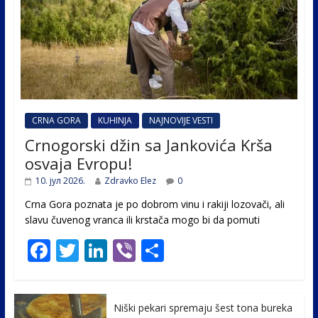
CRNA GORA
KUHINJA
NAJNOVIJE VESTI
Crnogorski džin sa Jankovića Krša
osvaja Evropu!
10. јул 2026.
Zdravko Elez
0
Crna Gora poznata je po dobrom vinu i rakiji lozovači, ali
slavu čuvenog vranca ili krstača mogo bi da pomuti
F
T
Li
Vi
S
ac
w
n
b
h
e
itt
k
er
ar
Niški pekari spremaju šest tona bureka