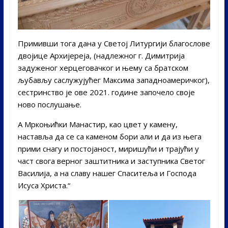
Примивши тога дана у Светој Литургији благослове
двојице Архијереја, (надлежног г. Димитрија
задуженог херцеговачког и њему са братском
љубављу саслужујућег Максима западноамеричког),
сестринство је ове 2021. године започело своје
ново послушање.
А Мркоњићки Манастир, као цвет у камену,
наставља да се са каменом бори али и да из њега
прими снагу и постојаност, миришући и трајући у
част свога верног заштитника и заступника Светог
Василија, а на славу нашег Спаситеља и Господа
Исуса Христа.“