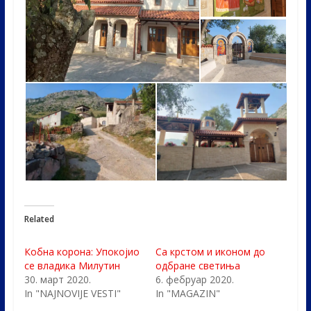
Related
Кобна корона: Упокојио
Са крстом и иконом до
се владика Милутин
одбране светиња
30. март 2020.
6. фебруар 2020.
In "NAJNOVIJE VESTI"
In "MAGAZIN"