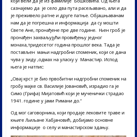
који вели да је из фамилије Бошковића. Од њега
сазнајемо да је село два пута расељавано, али и да
је преживело ратне и друге патње. Објашњаванам
нам да је погрешна и информација да су мошти
Свете Ане, пронађене пре две године. Њен гроб је
пронађен захваљујући провиђењу једног
монаха,тридесетог година прошлог века. Тада је
постављен мањи надгробни споменик, који се дана
чува у зиду ,одмах на уласку у Манастир. Испод
њега је натпис:
„Овај крст је био првобитни надгробни споменик на
гробу мајке св. Василије Јовановић, израдио га је
Симо (Грифа) Мијатовић који је мученички страдао
1941. године у јами Римани до.“
Од мог саговорника, који продаје лековите траве и
књиге Љиљане Хабјановић, добијамо основне
информације о селу и манастирском здању.