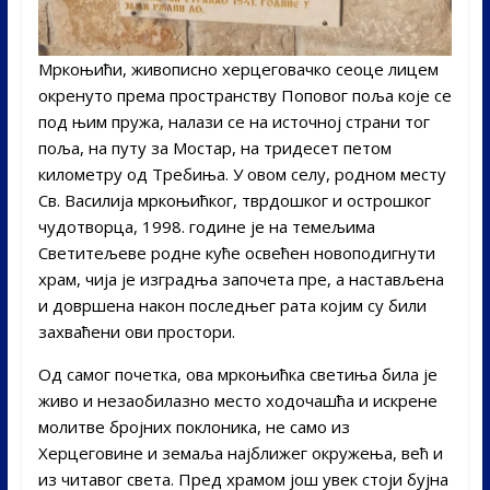
Мркоњићи, живописно херцеговачко сеоце лицем
окренуто према пространству Поповог поља које се
под њим пружа, налази се на источнoj страни тог
поља, на путу за Мостар, на тридесет петом
километру од Требиња. У овом селу, родном месту
Св. Василија мркоњићког, тврдошког и острошког
чудотворца, 1998. године је на темељима
Светитељеве родне куће освећен новоподигнути
храм, чија је изградња започета пре, а настављена
и довршена након последњег рата којим су били
захваћени ови простори.
Од самог почетка, ова мркоњићка светиња била је
живо и незаобилазно место ходочашћа и искрене
молитве бројних поклоника, не само из
Херцеговине и земаља најближег окружења, већ и
из читавог света. Пред храмом још увек стоји бујна