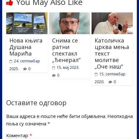
You May Also Like
Нова књига
Снима се
Католичка
Душана
ратни
црква мења
Марића
спектакл
текст
„Ђенерал“
молитве
24. септембар
„Оче наш“
15. мај 2023.
2025.
0
15. септембар
0
2020.
0
Оставите одговор
Ваша адреса е-поште неће бити објављена.
Неопходна
поља су означена
*
Коментар
*