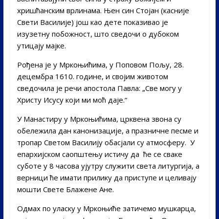
хришћанским врлинама. Њен син Стојан (касније
Свети Василије) још као дете показивао је
изузетну побожност, што сведочи о дубоком
утицају мајке.
Рођена је у Мркоњићима, у Поповом Пољу, 28.
децембра 1610. године, и својим животом
сведочила је речи апостола Павла: „Све могу у
Христу Исусу који ми моћ даје.“
У Манастиру у Мркоњићима, црквена звона су
обележила дан канонизације, а празничне песме и
тропар Светом Василију обасјали су атмосферу. У
епархијском саопштењу истичу да ће се сваке
суботе у 8 часова ујутру служити света литургија, а
верници ће имати прилику да приступе и целивају
мошти Свете Блажене Ане.
Одмах по уласку у Мркоњиће затичемо мушкарца,