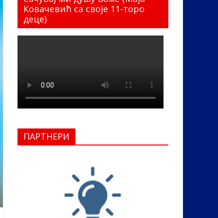
Ковачевић са своје 11-торо
деце)
ПАРТНЕРИ