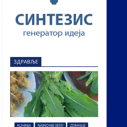
ЗДРАВЉЕ
KUHINJA
NAJNOVIJE VESTI
ZDRAVLJE