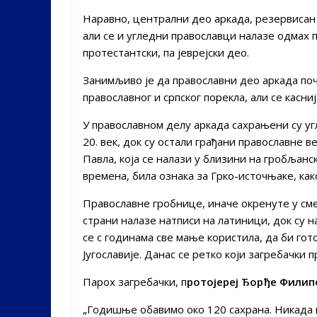
Наравно, централни део аркада, резервисан 
али се и угледни православци налазе одмах 
протестантски, па јеврејски део.
Занимљиво је да православни део аркада по
православног и српског порекла, али се касни
У православном делу аркада сахрањени су угл
20. век, док су остали грађани православне 
Павла, која се налази у близини на гробљанс
времена, била ознака за Грко-источњаке, как
Православне гробнице, иначе окренуте у сме
страни налазе натписи на латиници, док су 
се с годинама све мање користила, да би гот
Југославије. Данас се ретко који загребачки 
Парох загребачки, п
ротојереј Ђорђе Фили
„Годишње обавимо око 120 сахрана. Никада 