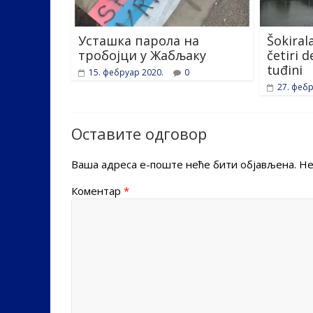
Усташка парола на
Šokirala
тробојци у Жабљаку
četiri 
tuđini
15. фебруар 2020.
0
27. фебр
Оставите одговор
Ваша адреса е-поште неће бити објављена.
Не
Коментар
*