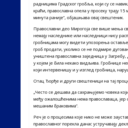
радницима Градског гробља, који су се нави
краћи, православна опела у просеку трају 15
минута раније”, објашњава овај свештеник.
Православни део Мирогоја све више мења сво
немају наследнике или наследници нису расп
гробницама могу видети упозорења остављен
гроб продати, уколико се не подмире дугова
уништена православна заједница у Загребу, д
у којем је била некако видљива. Гробнице н
који интервенишу и у изглед гробница, нару
Отац Ђорђе и други свештеници на тај проце
„Често се дешава да сахрањујемо човека који
међу ожалошћенима нема православаца, јер с
мешаним браковима”.
Реч је о процесима које нико не може зауста
православног порекла данас устручавају декл