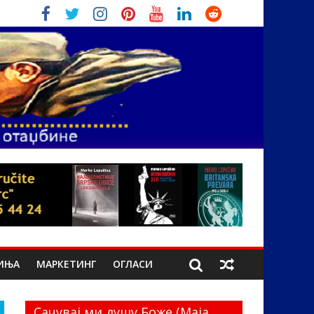
ИЊА
МАРКЕТИНГ
ОГЛАСИ
Сачувај ми душу Боже (Маја