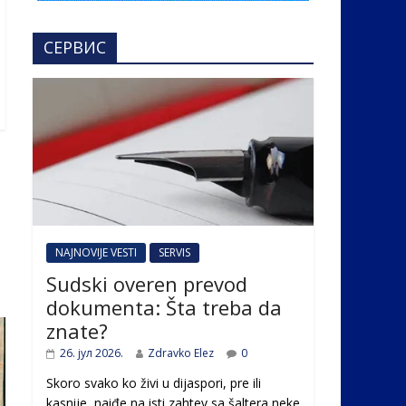
СЕРВИС
NAJNOVIJE VESTI
SERVIS
Sudski overen prevod
dokumenta: Šta treba da
znate?
26. јул 2026.
Zdravko Elez
0
Skoro svako ko živi u dijaspori, pre ili
kasnije, naiđe na isti zahtev sa šaltera neke