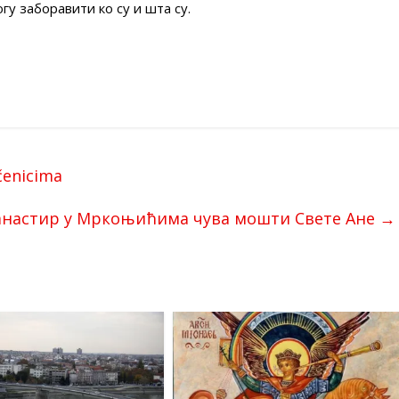
у заборавити ко су и шта су.
čenicima
настир у Мркоњићима чува мошти Свете Ане
→