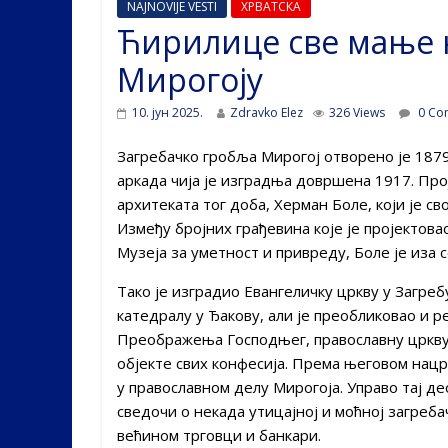
NAJNOVIJE VESTI
ХРВАТСКА
Ћирилице све мање 
Мирогоју
10. јун 2025.
Zdravko Elez
326 Views
0 Co
Загребачко гробља Мирогој отворено је 187
аркада чија је изградња довршена 1917. Прој
архитеката тог доба, Херман Боле, који је с
Између бројних грађевина које је пројектова
Музеја за уметност и привреду, Боле je иза 
Тако је изградио Евангеличку цркву у Загреб
катедралу у Ђакову, али је преобликовао и 
Преображења Господњег, православну цркву 
објекте свих конфесија. Према његовом нацрт
у православном делу Мирогоја. Управо тај део
сведочи о некада утицајној и моћној загреба
већином трговци и банкари.