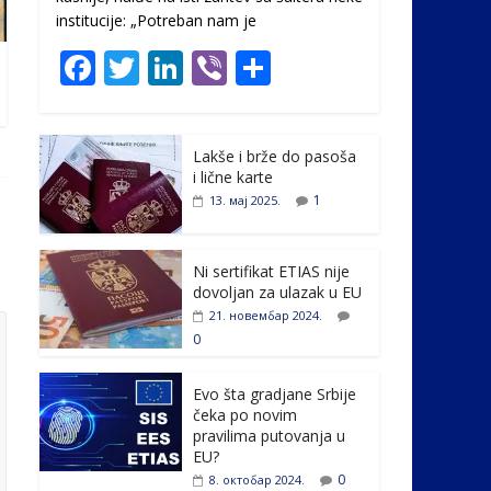
institucije: „Potreban nam je
F
T
Li
Vi
S
ac
w
n
b
h
e
itt
k
er
ar
Lakše i brže do pasoša
b
er
e
e
i lične karte
o
dI
1
13. мај 2025.
o
n
k
Ni sertifikat ETIAS nije
dovoljan za ulazak u EU
21. новембар 2024.
0
Evo šta gradjane Srbije
čeka po novim
pravilima putovanja u
EU?
0
8. октобар 2024.