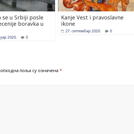
 se u Srbiji posle
Kanje Vest i pravoslavne
decenije boravka u
ikone
27. септембар 2020.
0
уар 2020.
0
опходна поља су означена
*