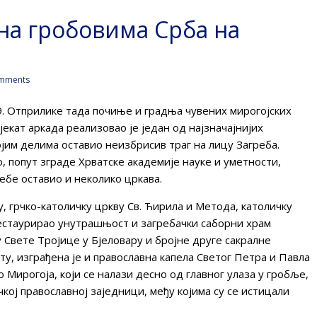
на гробовима Срба на
mments
9. Отприлике тада почиње и градња чувених мирогојских
екат аркада реализовао је један од најзначајнијих
војим делима оставио неизбрисив траг на лицу Загреба.
о, попут зграде Хрватске академије науке и уметности,
себе оставио и неколико цркава.
у, грчко-католичку цркву Св. Ћирила и Метода, католичку
рестаурирао унутрашњост и загребачки саборни храм
Свете Тројице у Бјеловару и бројне друге сакралне
у, изграђена је и православна капела Светог Петра и Павла
 Мирогоја, који се налази десно од главног улаза у гробље,
чкој православној заједници, међу којима су се истицали