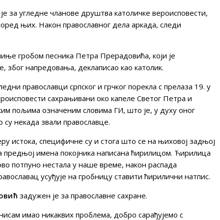
је за угледне чланове друштва католичке вероисповести,
поред њих. Након православног дела аркада, следи
чиње гробом песника Петра Прерадовића, који је
је, због напредовања, деклаписао као католик.
едни православци српског и грчког порекла с прелаза 19. у
вероисповести сахрањивани око капеле Светог Петра и
ким пољима означеним словима ГИ, што је, у духу оног
о су некада звали православце.
ру истока, специфичне су и стога што се на њиховој задњој
на предњој имена покојника написана ћирилицом. Ћирилица
ово потпуно нестала у наше време, након распада
православац усуђује на гробницу ставити ћирилични натпис.
повић
задужен је за православне сахране.
нисам имао никаквих проблема, добро сарађујемо с