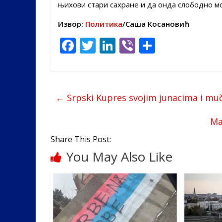
њихови стари сахране и да онда слободно мог
Извор:
Политика
/Саша Косановић
F
T
Li
Vi
S
ac
w
n
b
h
e
itt
k
er
ar
b
er
e
e
←
Srpski Kupres svojim junacima i mu
o
dI
o
n
Ма
k
Share This Post:
You May Also Like