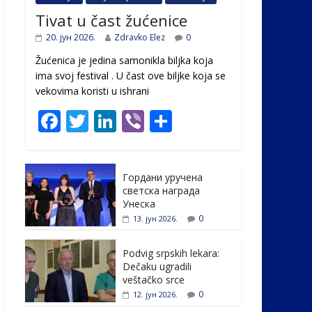
Tivat u čast žućenice
20. јун 2026.
Zdravko Elez
0
Žućenica je jedina samonikla biljka koja
ima svoj festival . U čast ovе biljke koja se
vekovima koristi u ishrani
F
T
Li
Vi
S
ac
w
n
b
h
e
itt
k
er
ar
Гордани уручена
b
er
e
e
светска награда
o
dI
Унеска
0
13. јун 2026.
o
n
k
Podvig srpskih lekara:
Dečaku ugradili
veštačko srce
0
12. јун 2026.