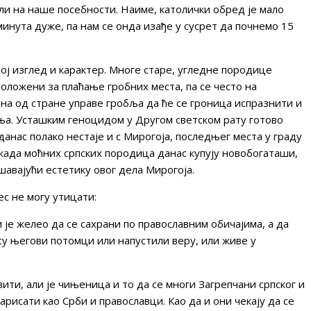
кли на наше посебности. Наиме, католички обред је мало
 минута дуже, па нам се онда изађе у сусрет да почнемо 15
ј изглед и карактер. Многе старе, угледне породице
оложени за плаћање гробних места, па се често на
а од стране управе гробља да ће се гроница испразнити и
ња. Усташким геноцидом у Другом светском рату готово
анас полако нестаје и с Мирогоја, последњег места у граду
екада моћних српских породица данас купују новобогаташи,
шавајући естетику овог дела Мирогоја.
с не могу утицати:
 је желео да се сахрани по православним обичајима, а да
у његови потомци или напустили веру, или живе у
вити, али је чињеница и то да се многи Загрепчани српског и
арисати као Срби и православци. Као да и они чекају да се