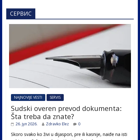
СЕРВИС
NAJNOVIJE VESTI
SERVIS
Sudski overen prevod dokumenta:
Šta treba da znate?
26. јул 2026.
Zdravko Elez
0
Skoro svako ko živi u dijaspori, pre ili kasnije, naiđe na isti