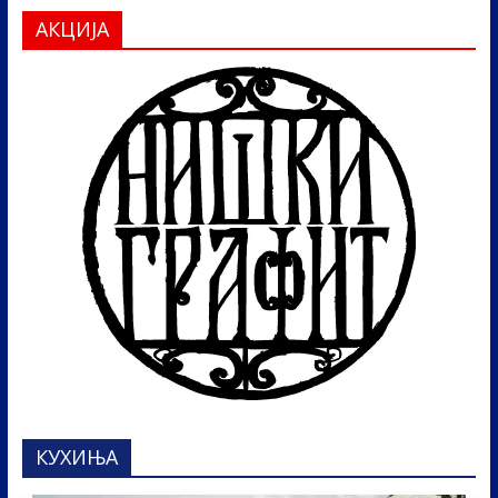
АКЦИЈА
КУХИЊА