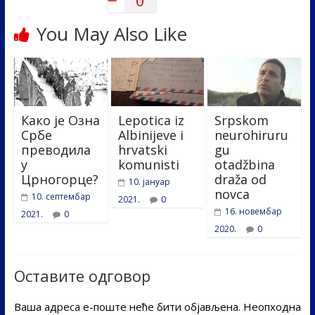
You May Also Like
Како је Озна
Lepotica iz
Srpskom
Србе
Albinijeve i
neurohiruru
преводила
hrvatski
gu
у
komunisti
otadžbina
Црногорце?
draža od
10. јануар
novca
10. септембар
2021.
0
16. новембар
2021.
0
2020.
0
Оставите одговор
Ваша адреса е-поште неће бити објављена.
Неопходна