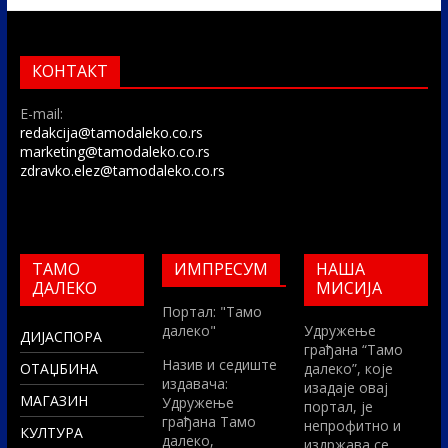
КОНТАКТ
E-mail:
redakcija@tamodaleko.co.rs
marketing@tamodaleko.co.rs
zdravko.elez@tamodaleko.co.rs
ТАМО
ИМПРЕСУМ
НАША
ДАЛЕКО
МИСИЈА
Портал: "Тамо
далеко"
Удружење
ДИЈАСПОРА
грађана “Тамо
Назив и седиште
ОТАЏБИНА
далеко”, које
издавача:
изадаје овај
МАГАЗИН
Удружење
портал, је
грађана Тамо
непрофитно и
КУЛТУРА
далеко,
издржава се