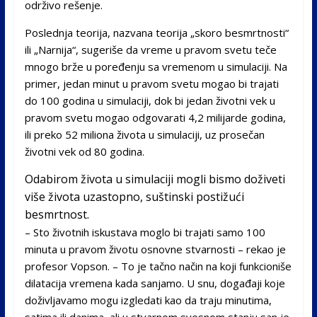
održivo rešenje.
Poslednja teorija, nazvana teorija „skoro besmrtnosti“
ili „Narnija“, sugeriše da vreme u pravom svetu teče
mnogo brže u poređenju sa vremenom u simulaciji. Na
primer, jedan minut u pravom svetu mogao bi trajati
do 100 godina u simulaciji, dok bi jedan životni vek u
pravom svetu mogao odgovarati 4,2 milijarde godina,
ili preko 52 miliona života u simulaciji, uz prosečan
životni vek od 80 godina.
Odabirom života u simulaciji mogli bismo doživeti
više života uzastopno, suštinski postižući
besmrtnost.
– Sto životnih iskustava moglo bi trajati samo 100
minuta u pravom životu osnovne stvarnosti – rekao je
profesor Vopson. – To je tačno način na koji funkcioniše
dilatacija vremena kada sanjamo. U snu, događaji koje
doživljavamo mogu izgledati kao da traju minutima,
satima ili danima, ali u stvarnom svesnom stanju san je