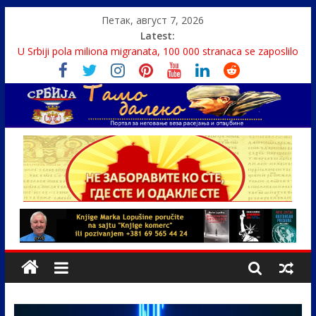
Петак, август 7, 2026
Latest:
U Srbiji pola miliona migranata, 100 000 stranaca se zaposlilo
Како је „Господар књига“ проглашен народним
непријатељем
Čije je pravo na istinu o Nikoli Tesli?
Srbin zaspao na Dunavu, reka ga odnela u Rumuniju
Politika i seks glavne teme srpskih medija