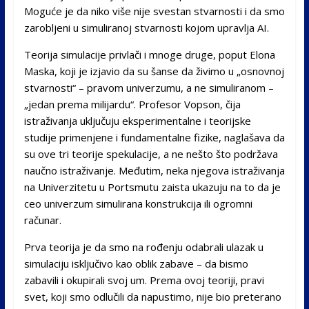
Moguće je da niko više nije svestan stvarnosti i da smo
zarobljeni u simuliranoj stvarnosti kojom upravlja AI.
Teorija simulacije privlači i mnoge druge, poput Elona
Maska, koji je izjavio da su šanse da živimo u „osnovnoj
stvarnosti“ – pravom univerzumu, a ne simuliranom –
„jedan prema milijardu“. Profesor Vopson, čija
istraživanja uključuju eksperimentalne i teorijske
studije primenjene i fundamentalne fizike, naglašava da
su ove tri teorije spekulacije, a ne nešto što podržava
naučno istraživanje. Međutim, neka njegova istraživanja
na Univerzitetu u Portsmutu zaista ukazuju na to da je
ceo univerzum simulirana konstrukcija ili ogromni
računar.
Prva teorija je da smo na rođenju odabrali ulazak u
simulaciju isključivo kao oblik zabave – da bismo
zabavili i okupirali svoj um. Prema ovoj teoriji, pravi
svet, koji smo odlučili da napustimo, nije bio preterano