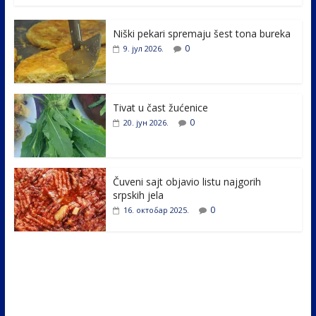
e
itt
k
er
ar
Niški pekari spremaju šest tona bureka
b
er
e
e
0
9. јул 2026.
o
dI
o
n
k
Tivat u čast žućenice
0
20. јун 2026.
Čuveni sajt objavio listu najgorih
srpskih jela
0
16. октобар 2025.