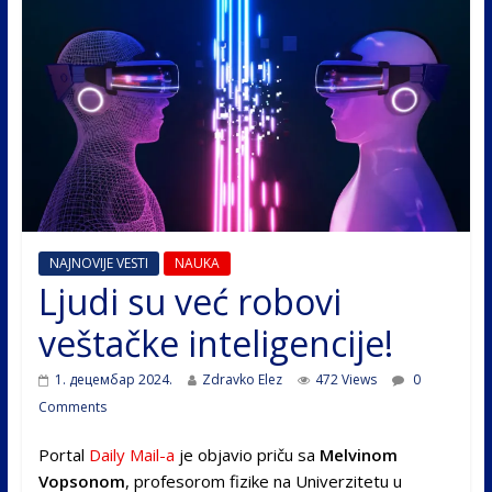
NAJNOVIJE VESTI
NAUKA
Ljudi su već robovi
veštačke inteligencije!
1. децембар 2024.
Zdravko Elez
472 Views
0
Comments
Portal
Daily Mail-a
je objavio priču sa
Melvinom
Vopsonom
, profesorom fizike na Univerzitetu u