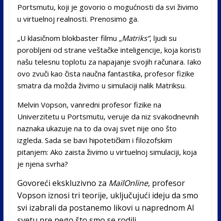
Portsmutu, koji je govorio o mogućnosti da svi živimo
u virtuelnoj realnosti. Prenosimo ga.
„U klasičnom blokbaster filmu
„Matriks“
, ljudi su
porobljeni od strane veštačke inteligencije, koja koristi
našu telesnu toplotu za napajanje svojih računara. Iako
ovo zvuči kao čista naučna fantastika, profesor fizike
smatra da možda živimo u simulaciji nalik Matriksu.
Melvin Vopson, vanredni profesor fizike na
Univerzitetu u Portsmutu, veruje da niz svakodnevnih
naznaka ukazuje na to da ovaj svet nije ono što
izgleda. Sada se bavi hipotetičkim i filozofskim
pitanjem: Ako zaista živimo u virtuelnoj simulaciji, koja
je njena svrha?
Govoreći ekskluzivno za
MailOnline
, profesor
Vopson iznosi tri teorije, uključujući ideju da smo
svi izabrali da postanemo likovi u naprednom AI
svetu pre nego što smo se rodili.