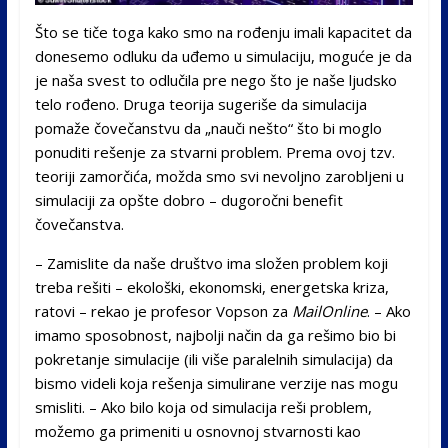
Što se tiče toga kako smo na rođenju imali kapacitet da
donesemo odluku da uđemo u simulaciju, moguće je da
je naša svest to odlučila pre nego što je naše ljudsko
telo rođeno. Druga teorija sugeriše da simulacija
pomaže čovečanstvu da „nauči nešto“ što bi moglo
ponuditi rešenje za stvarni problem. Prema ovoj tzv.
teoriji zamorčića, možda smo svi nevoljno zarobljeni u
simulaciji za opšte dobro – dugoročni benefit
čovečanstva.
– Zamislite da naše društvo ima složen problem koji
treba rešiti – ekološki, ekonomski, energetska kriza,
ratovi – rekao je profesor Vopson za
MailOnline
. – Ako
imamo sposobnost, najbolji način da ga rešimo bio bi
pokretanje simulacije (ili više paralelnih simulacija) da
bismo videli koja rešenja simulirane verzije nas mogu
smisliti. – Ako bilo koja od simulacija reši problem,
možemo ga primeniti u osnovnoj stvarnosti kao