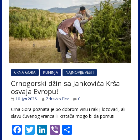
CRNA GORA
KUHINJA
NAJNOVIJE VESTI
Crnogorski džin sa Jankovića Krša
osvaja Evropu!
10. јул 2026.
Zdravko Elez
0
Crna Gora poznata je po dobrom vinu i rakiji lozovači, ali
slavu čuvenog vranca ili krstača mogo bi da pomuti
F
T
Li
Vi
S
ac
w
n
b
h