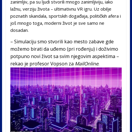
zanimljiv, pa su ljudi stvorili mnogo zanimljiviju, iako
lažnu, verziju života – ultimativnu VR igru. Uz obilje
poznatih skandala, sportskih događaja, političkih afera i
još mnogo toga, moderni život je sve samo ne
dosadan.
– Simulaciju smo stvorili kao mesto zabave gde
možemo birati da uđemo (pri rođenju) i doživimo
potpuno novi život sa svim njegovim aspektima –
rekao je profesor Vopson za
MailOnline
.