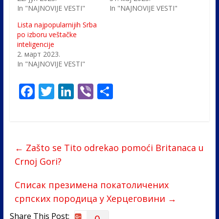
In "NAJNOVIJE VESTI"
In "NAJNOVIJE VESTI"
Lista najpopularnijih Srba
po izboru veštačke
inteligencije
2. март 2023.
In "NAJNOVIJE VESTI"
F
T
Li
Vi
S
ac
w
n
b
h
e
itt
k
er
ar
b
er
e
e
←
Zašto se Tito odrekao pomoći Britanaca u
o
dI
Crnoj Gori?
o
n
k
Списак презимена покатоличених
српских породица у Херцеговини
→
Share This Post:
0