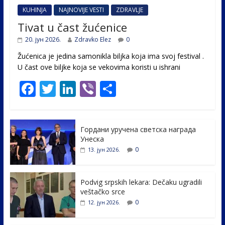
KUHINJA
NAJNOVIJE VESTI
ZDRAVLJE
Tivat u čast žućenice
20. јун 2026.
Zdravko Elez
0
Žućenica je jedina samonikla biljka koja ima svoj festival .
U čast ovе biljke koja se vekovima koristi u ishrani
F
T
Li
Vi
S
ac
w
n
b
h
e
itt
k
er
ar
Гордани уручена светска награда
b
er
e
e
Унеска
o
dI
0
13. јун 2026.
o
n
k
Podvig srpskih lekara: Dečaku ugradili
veštačko srce
0
12. јун 2026.