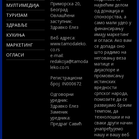
Приморска 20,
највећим делом
МУЛТИМЕДИЈА
Београд
од донација и
ТУРИЗАМ
Овлашћени
спонзорства, а
заступник:
само мали удео у
ЗДРАВЉЕ
Здравко Елез
финансирању
имају маркетинг
КУХИЊА
Вeб адреса:
и огласи. Ако вам
www.tamodaleko.
МАРКЕТИНГ
се допада оно
co.rs
што радимо на
ОГЛАСИ
e-mail:
неговању веза
redakcija@tamoda
матице и
leko.co.rs
дијаспоре и
промовисању
Регистрациони
истинских
број: IN000672
вредности
српског народа,
Одговорни
помозите да се
уредник:
развијамо бржим
Здравко Елез
темпом, да
Заменик
технолошки и на
уредника:
сваки други начин
Предраг Савић
унапређујемо
нашу и вашу веб