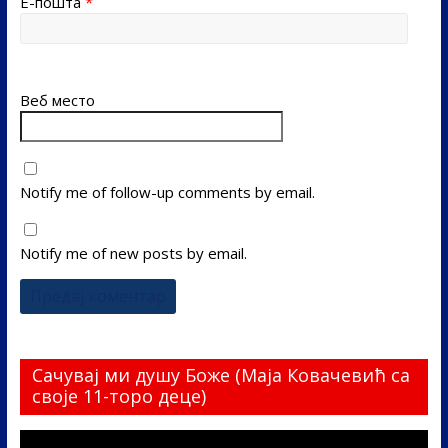
Е-пошта
*
Веб место
Notify me of follow-up comments by email.
Notify me of new posts by email.
Сачувај ми душу Боже (Маја Ковачевић са
своје 11-торо деце)
Прегледач