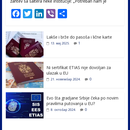
zahtev sa šaltera neke institucije: „Potreban nam je
F
T
Li
Vi
S
ac
w
n
b
h
e
itt
k
er
ar
Lakše i brže do pasoša i lične karte
b
er
e
e
1
13. мај 2025.
o
dI
o
n
k
Ni sertifikat ETIAS nije dovoljan za
ulazak u EU
0
21. новембар 2024.
Evo šta gradjane Srbije čeka po novim
pravilima putovanja u EU?
0
8. октобар 2024.