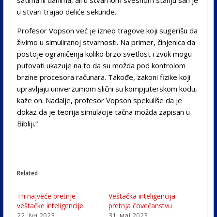
u stvari trajao deliće sekunde.
Profesor Vopson već je izneo tragove koji sugerišu da
živimo u simuliranoj stvarnosti. Na primer, činjenica da
postoje ograničenja koliko brzo svetlost i zvuk mogu
putovati ukazuje na to da su možda pod kontrolom
brzine procesora računara. Takođe, zakoni fizike koji
upravljaju univerzumom slični su kompjuterskom kodu,
kaže on. Nadalje, profesor Vopson spekuliše da je
dokaz da je teorija simulacije tačna možda zapisan u
Bibliji.“
Related
Tri najveće pretnje
Veštačka inteligencija
veštačke inteligencije
pretnja čovečanstvu
22. јун 2023.
31. мај 2023.