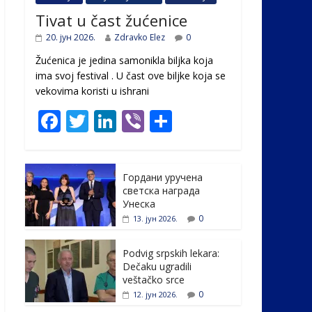
Tivat u čast žućenice
20. јун 2026.
Zdravko Elez
0
Žućenica je jedina samonikla biljka koja
ima svoj festival . U čast ovе biljke koja se
vekovima koristi u ishrani
F
T
Li
Vi
S
ac
w
n
b
h
e
itt
k
er
ar
Гордани уручена
b
er
e
e
светска награда
o
dI
Унеска
0
13. јун 2026.
o
n
k
Podvig srpskih lekara:
Dečaku ugradili
veštačko srce
0
12. јун 2026.