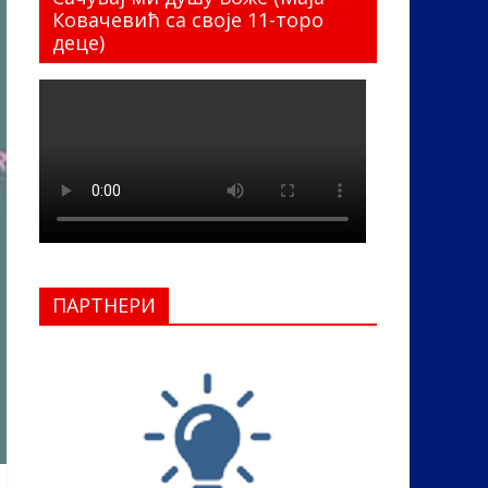
Ковачевић са своје 11-торо
деце)
ПАРТНЕРИ