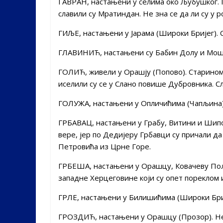
ГАВРАН, настањени у селима око Љубушког. 
славили су Мратиндан. Не зна се да ли су у 
ГИЉЕ, настањени у Јарама (Широки Бријег). 
ГЛАВИНИЋ, настањени су Бабин Долу и Моше
ГОЛИЋ, живели у Орашју (Попово). Старином 
иселили су се у Слано повише Дубровника. С
ГОЛУЖА, настањени у Опличићима (Чапљина)
ГРБАВАЦ, настањени у Грабу, Витини и Шипо
вере, јер по Дедијеру Грбавци су причали да
Петровића из Црне Горе.
ГРБЕША, настањени у Орашцу, Ковачеву Пољ
западне Херцеговине који су опет пореклом 
ГРЛЕ, настањени у Билишићима (Широки Бриј
ГРОЗДИЋ, настањени у Орашцу (Прозор). Нек