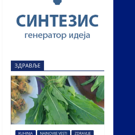
ЗДРАВЉЕ
KUHINJA
NAJNOVIJE VESTI
ZDRAVLJE