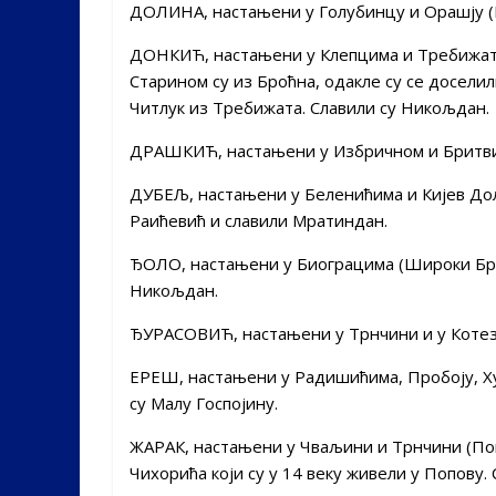
ДОЛИНА, настањени у Голубинцу и Орашју (П
ДОНКИЋ, настањени у Клепцима и Требижату 
Старином су из Броћна, одакле су се досели
Читлук из Требижата. Славили су Никољдан.
ДРАШКИЋ, настањени у Избричном и Бритвиц
ДУБЕЉ, настањени у Беленићима и Кијев Долу
Раићевић и славили Мратиндан.
ЂОЛО, настањени у Биограцима (Широки Бриј
Никољдан.
ЂУРАСОВИЋ, настањени у Трнчини и у Котез
ЕРЕШ, настањени у Радишићима, Пробоју, Х
су Малу Госпојину.
ЖАРАК, настањени у Чваљини и Трнчини (Поп
Чихорића који су у 14 веку живели у Попову