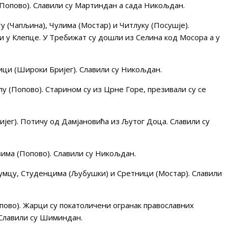
опово). Славили су Мартиндан а сада Никољдан.
(Чапљина), Чулима (Мостар) и Читлуку (Посушје).
ли у Клепце. У Требижат су дошли из Селина код Мосора а у
и (Широки Бријег). Славили су Никољдан.
 (Попово). Старином су из Црне Горе, презивали су се
ег). Потичу од Дамјановића из Љутог Доца. Славили су
има (Попово). Славили су Никољдан.
умцу, Студенцима (Љубушки) и Сретници (Мостар). Славили
ово). Жарци су покатоличени огранак православних
. Славили су Шиминдан.