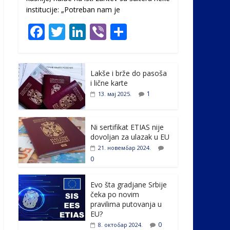
institucije: „Potreban nam je
F
T
Li
Vi
S
ac
w
n
b
h
e
itt
k
er
ar
Lakše i brže do pasoša
b
er
e
e
i lične karte
o
dI
1
13. мај 2025.
o
n
k
Ni sertifikat ETIAS nije
dovoljan za ulazak u EU
21. новембар 2024.
0
Evo šta gradjane Srbije
čeka po novim
pravilima putovanja u
EU?
0
8. октобар 2024.