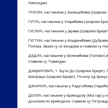
Никољдан.
ГРУСИН, настањени у Билишићима (Широки Бр
ГУГУЋ, настањени у Узарићима (Широки Бријег
ГУСЛИЋ, настањени у Јарама (Широки Бријег)
ГУСТИН, настањени у Аладинићима (Дубраве,
Попова. Звали су се Бендери и славили су Н
ДАДИЋ, настањени у Беленићима (Попово) и
Славили су Томиндан.
ДАМЈАНОВИЋ, 1. Љути До (Широки Бријег). П
Биограци (Широки Бријег). Потичу од Креца 
ДАНИЧИЋ, настањени у Радетићима (Чарићи, 
ДЕЛИЋ, настањени у Криводолу (Мостар) у кој
доселили из Криводола. Славили су Петровд