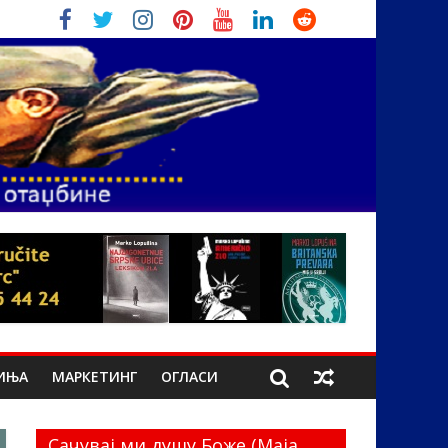
ИЊА
МАРКЕТИНГ
ОГЛАСИ
Сачувај ми душу Боже (Маја