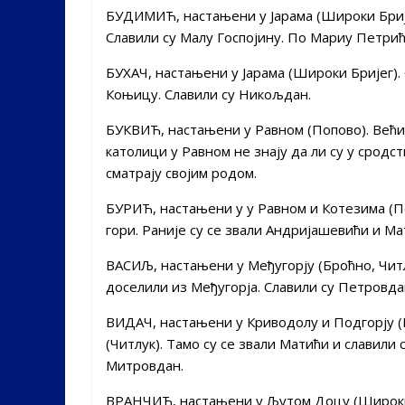
БУДИМИЋ, настањени у Јарама (Широки Брије
Славили су Малу Госпојину. По Мариу Петрићу
БУХАЧ, настањени у Јарама (Широки Бријег).
Коњицу. Славили су Никољдан.
БУКВИЋ, настањени у Равном (Попово). Већин
католици у Равном не знају да ли су у сродс
сматрају својим родом.
БУРИЋ, настањени у у Равном и Котезима (По
гори. Раније су се звали Андријашевићи и М
ВАСИЉ, настањени у Међугорју (Броћно, Читл
доселили из Међугорја. Славили су Петровда
ВИДАЧ, настањени у Криводолу и Подгорју (
(Читлук). Тамо су се звали Матићи и славили
Митровдан.
ВРАНЧИЋ, настањени у Љутом Доцу (Широки 