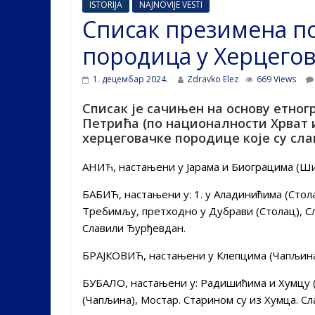
ISTORIJA
NAJNOVIJE VESTI
Списак презимена п
породица у Херцего
1. децембар 2024.
Zdravko Elez
669 Views
Списак је сачињен на основу етно
Петрића (по националности Хрват и
херцеговачке породице које су сла
АНИЋ, настањени у Јарама и Биограцима (Шир
БАБИЋ, настањени у: 1. у Аладинићима (Стол
Требимљу, претходно у Дубрави (Столац), Сл
Славили Ђурђевдан.
БРАЈКОВИЋ, настањени у Клепцима (Чапљина
БУБАЛО, настањени у: Радишићима и Хумцу 
(Чапљина), Мостар. Старином су из Хумца. Сл