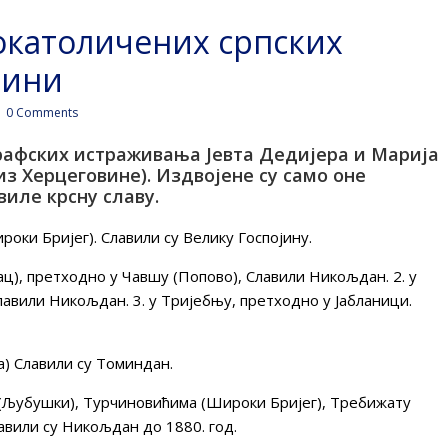
окатоличених српских
вини
0 Comments
графских истраживања Јевта Дедијера и Марија
з Херцеговине). Издвојене су само оне
виле крсну славу.
оки Бријег). Славили су Велику Госпојину.
ац), претходно у Чавшу (Попово), Славили Никољдан. 2. у
авили Никољдан. 3. у Тријебњу, претходно у Јабланици.
) Славили су Томиндан.
(Љубушки), Турчиновићима (Широки Бријег), Требижату
авили су Никољдан до 1880. год.