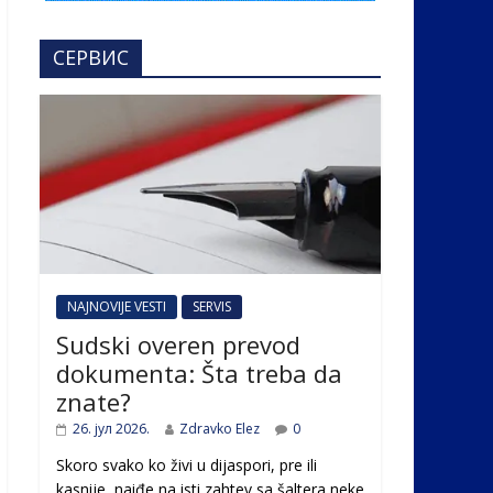
СЕРВИС
NAJNOVIJE VESTI
SERVIS
Sudski overen prevod
dokumenta: Šta treba da
znate?
26. јул 2026.
Zdravko Elez
0
Skoro svako ko živi u dijaspori, pre ili
kasnije, naiđe na isti zahtev sa šaltera neke