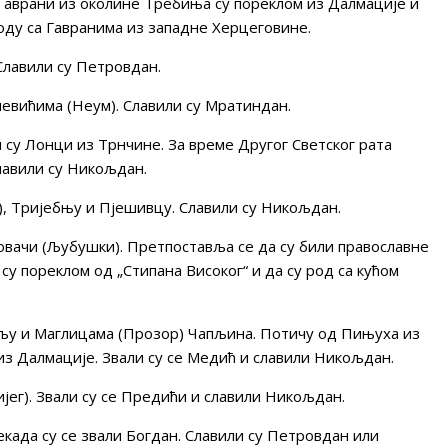
Гаврани из околине Требиња су пореклом из Далмације и
роду са Гавранима из западне Херцеговине.
Славили су Петровдан.
вићима (Неум). Славили су Мратиндан.
су Лонци из Трнчине. За време Другог Светског рата
лавили су Никољдан.
, Тријебњу и Пјешивцу. Славили су Никољдан.
вачи (Љубушки). Претпоставља се да су били православне
 су пореклом од „Стипана Високог“ и да су род са кућом
у и Маглицама (Прозор) Чапљина. Потичу од Пињуха из
из Далмације. Звали су се Медић и славили Никољдан.
ег). Звали су се Предићи и славили Никољдан.
ада су се звали Богдан. Славили су Петровдан или