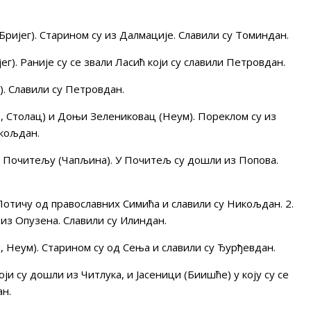
ијег). Старином су из Далмације. Славили су Томиндан.
). Раније су се звали Ласић који су славили Петровдан.
. Славили су Петровдан.
 Столац) и Доњи Зелениковац (Неум). Пореклом су из
икољдан.
 Почитељу (Чапљина). У Почитељ су дошли из Попова.
отичу од православних Симића и славили су Никољдан. 2.
из Опузена. Славили су Илиндан.
Неум). Старином су од Сења и славили су Ђурђевдан.
и су дошли из Читлука, и Јасеници (Биишће) у коју су се
ан.