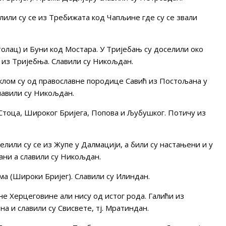
или су се из Требижата код Чапљине где су се звали
олац) и Буни код Мостара. У Тријебањ су доселили око
 из Тријебња. Славили су Никољдан.
клом су од православне породице Савић из Постољана у
лавили су Никољдан.
тоца, Широког Бријега, Попова и Љубушког. Потичу из
лили су се из Жупе у Далмацији, а били су настањени и у
ни а славили су Никољдан.
ма (Широки Бријег). Славили су Илиндан.
е Херцеговине али нису од истог рода. Галићи из
 и славили су Свисвете, тј. Мратиндан.