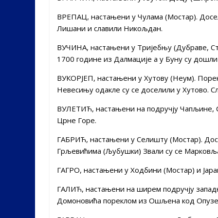
ВРЕПАЦ, настањени у Чулама (Мостар). Досел
Лишани и славили Никољдан.
ВУЧИНА, настањени у Тријебњу (Дубраве, Ст
1700 године из Далмације а у Буну су дошли
ВУКОРЈЕП, настањени у Хутову (Неум). Поре
Невесињу одакле су се доселили у Хутово. С
ВУЛЕТИЋ, настањени на подручју Чапљине, С
Црне Горе.
ГАБРИЋ, настањени у Селишту (Мостар). Досе
Грљевићима (Љубушки) Звали су се Марковља
ГАГРО, настањени у Ходбини (Мостар) и Јара
ГАЛИЋ, настањени на ширем подручју западн
Домоновића пореклом из Ошљена код Опузена